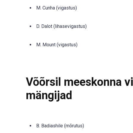
M. Cunha (vigastus)
D. Dalot (lihasevigastus)
M. Mount (vigastus)
Võõrsil meeskonna vig
mängijad
B. Badiashile (mõrutus)