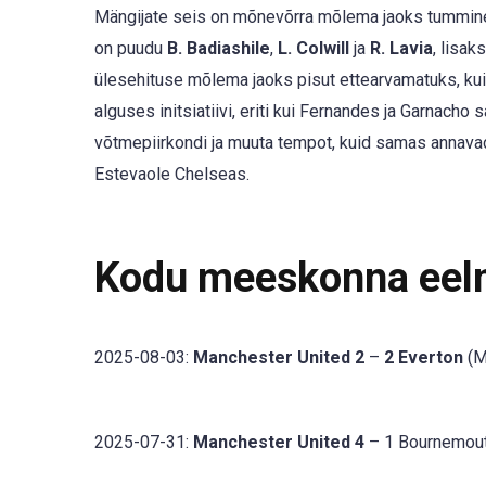
Mängijate seis on mõnevõrra mõlema jaoks tummine:
on puudu
B. Badiashile
,
L. Colwill
ja
R. Lavia
, lisak
ülesehituse mõlema jaoks pisut ettearvamatuks, kuid
alguses initsiatiivi, eriti kui Fernandes ja Garnac
võtmepiirkondi ja muuta tempot, kuid samas annava
Estevaole Chelseas.
Kodu meeskonna eel
2025-08-03:
Manchester United 2
–
2 Everton
(M
2025-07-31:
Manchester United 4
– 1 Bournemouth 