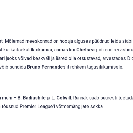
ist. Mõlemad meeskonnad on hooaja alguses püüdnud leida stabii
ust kui kaitsekaldkõikumisi, samas kui
Chelsea
pidi end recastim
ri jaoks võivad keskväli ja ääred olla otsustavad, arvestades D
 võib sundida
Bruno Fernandes
’it rohkem tagasiliikumisele.
si mehi –
B. Badiashile
ja
L. Colwill
. Rünnak saab suuresti toetud
m tõusnud Premier League'i võtmemängijate sekka.