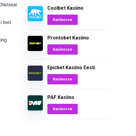
 Chelseal
Coolbet Kasiino
Kasiinosse
i toel
Prontobet Kasiino
ning
Kasiinosse
Epicbet Kasiino Eesti
Kasiinosse
PAF Kasiino
Kasiinosse