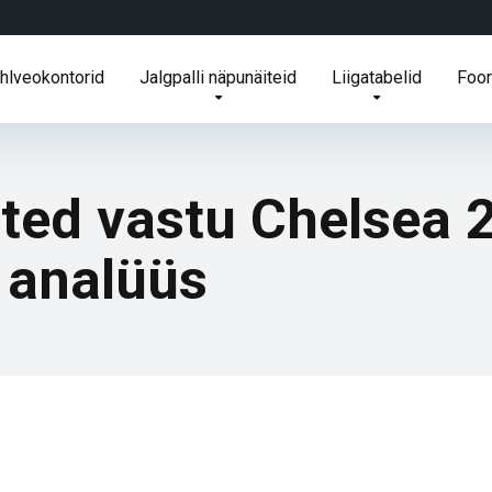
ihlveokontorid
Jalgpalli näpunäiteid
Liigatabelid
Foo
ted vastu Chelsea 
a analüüs