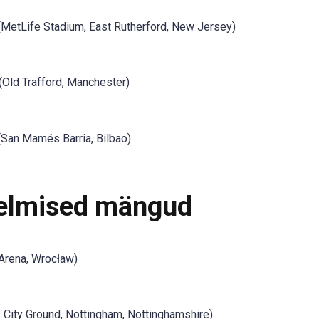
MetLife Stadium, East Rutherford, New Jersey)
(Old Trafford, Manchester)
San Mamés Barria, Bilbao)
eelmised mängud
Arena, Wrocław)
 City Ground, Nottingham, Nottinghamshire)