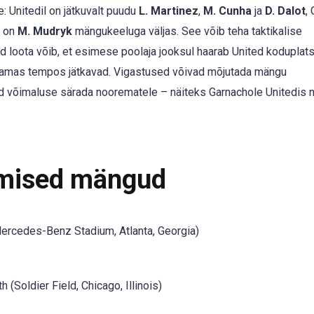
 Unitedil on jätkuvalt puudu
L. Martinez
,
M. Cunha
ja
D. Dalot
,
s on
M. Mudryk
mängukeeluga väljas. See võib teha taktikalise
 loota võib, et esimese poolaja jooksul haarab United koduplats
ho samas tempos jätkavad. Vigastused võivad mõjutada mängu
d võimaluse särada noorematele – näiteks Garnachole Unitedis 
mised mängud
ercedes-Benz Stadium, Atlanta, Georgia)
(Soldier Field, Chicago, Illinois)