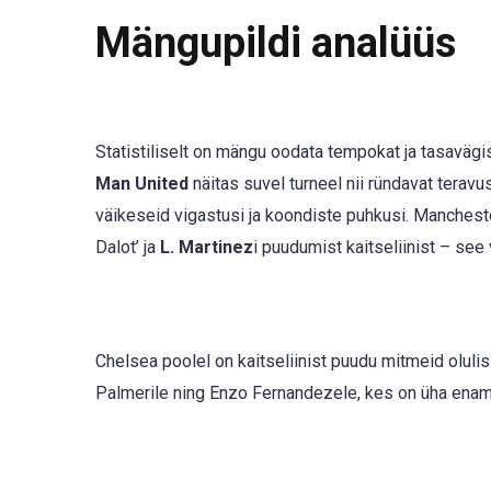
Mängupildi analüüs
Statistiliselt on mängu oodata tempokat ja tasaväg
Man United
näitas suvel turneel nii ründavat terav
väikeseid vigastusi ja koondiste puhkusi. Mancheste
Dalot’ ja
L. Martinez
i puudumist kaitseliinist – see
Chelsea poolel on kaitseliinist puudu mitmeid oluli
Palmerile ning Enzo Fernandezele, kes on üha ena