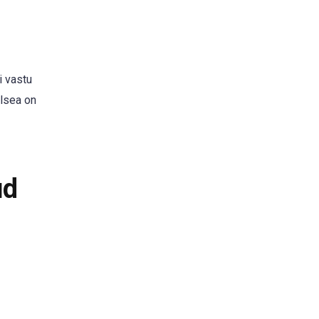
i vastu
elsea on
ud