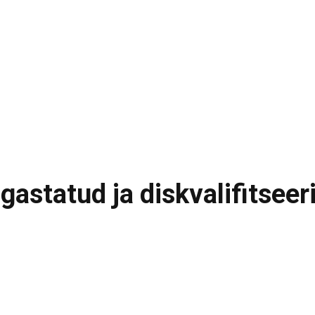
astatud ja diskvalifitseer