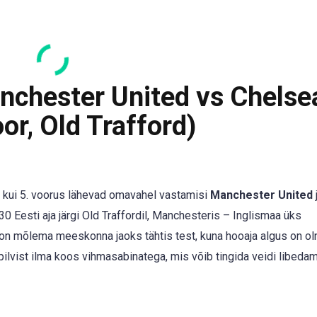
nchester United vs Chelse
or, Old Trafford)
 kui 5. voorus lähevad omavahel vastamisi
Manchester United
0 Eesti aja järgi Old Traffordil, Manchesteris – Inglismaa üks
 on mõlema meeskonna jaoks tähtis test, kuna hooaja algus on ol
 pilvist ilma koos vihmasabinatega, mis võib tingida veidi libeda