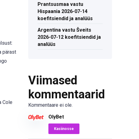
Prantsusmaa vastu
Hispaania 2026-07-14
koefitsiendid ja analüüs
Argentina vastu Šveits
2026-07-12 koefitsiendid ja
lsust:
analüüs
a pärast
iogo
Viimased
kommentaarid
a Cole
Kommentaare ei ole.
OlyBet
Kasiinosse