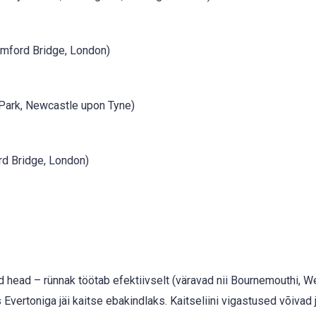
mford Bridge, London)
Park, Newcastle upon Tyne)
rd Bridge, London)
 head – rünnak töötab efektiivselt (väravad nii Bournemouthi, 
Evertoniga jäi kaitse ebakindlaks. Kaitseliini vigastused võivad j