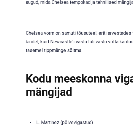
augud, mida Chelsea tempokad ja tehnilised mängij
Chelsea vorm on samuti tõusuteel, eriti arvestades 
kindel, kuid Newcastle'i vastu tuli vastu võtta kaot
tasemel tippmänge sõitma.
Kodu meeskonna vigas
mängijad
L. Martinez (põlvevigastus)