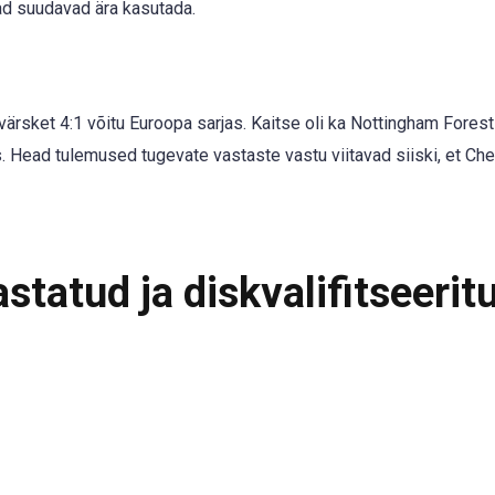
ad suudavad ära kasutada.
värsket 4:1 võitu Euroopa sarjas. Kaitse oli ka Nottingham Forest
us. Head tulemused tugevate vastaste vastu viitavad siiski, et Ch
tatud ja diskvalifitseerit