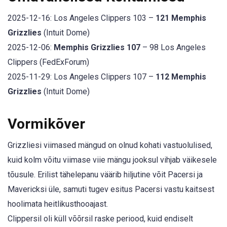
2025-12-16: Los Angeles Clippers 103 –
121 Memphis
Grizzlies
(Intuit Dome)
2025-12-06:
Memphis Grizzlies 107
– 98 Los Angeles
Clippers (FedExForum)
2025-11-29: Los Angeles Clippers 107 –
112 Memphis
Grizzlies
(Intuit Dome)
Vormikõver
Grizzliesi viimased mängud on olnud kohati vastuolulised,
kuid kolm võitu viimase viie mängu jooksul vihjab väikesele
tõusule. Erilist tähelepanu väärib hiljutine võit Pacersi ja
Mavericksi üle, samuti tugev esitus Pacersi vastu kaitsest
hoolimata heitlikusthooajast.
Clippersil oli küll võõrsil raske periood, kuid endiselt