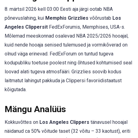
8. märtsil 2026 kell 03:00 Eesti aja järgi ootab NBA
põnevuslahing, kui
Memphis Grizzlies
võõrustab
Los
Angeles Clippersit
FedExForumis, Memphises, USA-s.
Mõlemad meeskonnad osalevad NBA 2025/2026 hooajal,
kuid nende hooaja senised tulemused ja vormikõverad on
olnud väga erinevad. FedExForum on tuntud tugeva
kodupubliku toetuse poolest ning õhtused kohtumised seal
loovad alati tugeva atmosfääri. Grizzlies soovib kodus
laitmatut lahingut pakkuda ja Clippersi favoriidistaatust
kõigutada.
Mängu Analüüs
Kokkuvõttes on
Los Angeles Clippers
tänavusel hooajal
näidanud ca 50% võitude taset (32 võitu – 33 kaotust), eriti