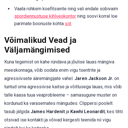
Vaata rohkem koefitsiente ning vali endale sobivaim
spordiennustuse kihlveokontor
ning soovi korral loe
parimate boonuste kohta
siit
.
Võimalikud Vead ja
Väljamängimised
Kuna tegemist on kahe ründava ja jõulise lauas mängiva
meeskonnaga, võib oodata enim vigu tsentrite ja
agressiivsete ääremängijate vahel.
Jaren Jackson Jr.
on
tuntud oma agressiivse kaitse ja võitlusega lauas, mis võib
talle kaasa tuua veaprobleeme – samasugune muster on
kordunud ka varasemates mängudes. Clippersi poolelt
tasub jälgida
James Hardenit
ja
Kawhi Leonardit
, kes tihti
otsivad ise kontakti ja võivad kergesti teenida nii vigu