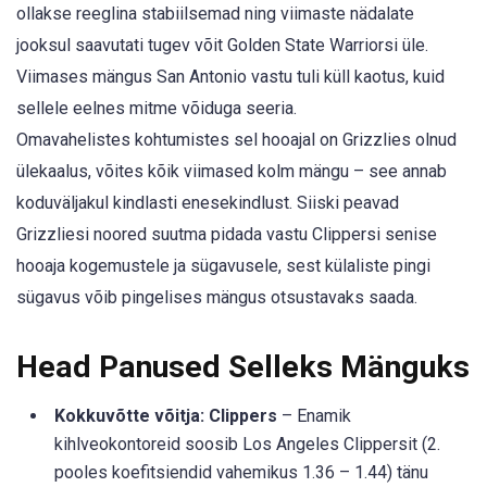
ollakse reeglina stabiilsemad ning viimaste nädalate
jooksul saavutati tugev võit Golden State Warriorsi üle.
Viimases mängus San Antonio vastu tuli küll kaotus, kuid
sellele eelnes mitme võiduga seeria.
Omavahelistes kohtumistes sel hooajal on Grizzlies olnud
ülekaalus, võites kõik viimased kolm mängu – see annab
koduväljakul kindlasti enesekindlust. Siiski peavad
Grizzliesi noored suutma pidada vastu Clippersi senise
hooaja kogemustele ja sügavusele, sest külaliste pingi
sügavus võib pingelises mängus otsustavaks saada.
Head Panused Selleks Mänguks
Kokkuvõtte võitja: Clippers
– Enamik
kihlveokontoreid soosib Los Angeles Clippersit (2.
pooles koefitsiendid vahemikus 1.36 – 1.44) tänu