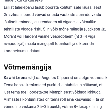
ründelt kui ka kaitseks.
Erilist tähelepanu tasub pöörata kohtumisele lauas, sest
Grizzliesi noored võivad üritada vastaste staaride vastu
jõuliselt esineda, suurendades nii vigade ja võimalike
tehniliste vigade riski. Siin võib mõne mängija (Jackson Jr.,
Morant või Harden) varane veaprobleem (nt 3–4 viga
avapoolajal) muuta mängupilt totaalselt ja dikteerida
koosseisumuudatusi.
Võtmemängija
Kawhi Leonard
(Los Angeles Clippers) on selge võtmeisik.
Tema hooaja keskmised punktid ja stabiilsus näitavad, et
just tema toel loodetakse Memphisest võiduga lahkuda.
Viimastes kohtumistes on tema roll aina kasvanud – ta on
võimeline viskama 25–35 punkti, võtma 8+ lauapalli ning