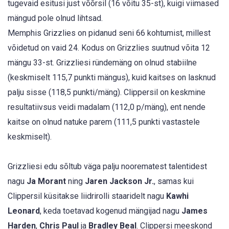
tugevaid esitusi just võõrsil (16 võitu 35-st), kuigi viimased
mängud pole olnud lihtsad.
Memphis Grizzlies on pidanud seni 66 kohtumist, millest
võidetud on vaid 24. Kodus on Grizzlies suutnud võita 12
mängu 33-st. Grizzliesi ründemäng on olnud stabiilne
(keskmiselt 115,7 punkti mängus), kuid kaitses on lasknud
palju sisse (118,5 punkti/mäng). Clippersil on keskmine
resultatiivsus veidi madalam (112,0 p/mäng), ent nende
kaitse on olnud natuke parem (111,5 punkti vastastele
keskmiselt).
Grizzliesi edu sõltub väga palju noorematest talentidest
nagu
Ja Morant
ning
Jaren Jackson Jr.
, samas kui
Clippersil küsitakse liidrirolli staaridelt nagu
Kawhi
Leonard
, keda toetavad kogenud mängijad nagu
James
Harden
,
Chris Paul
ja
Bradley Beal
. Clippersi meeskond