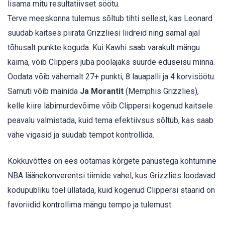
lisama mitu resultatiivset söötu.
Terve meeskonna tulemus sõltub tihti sellest, kas Leonard
suudab kaitses piirata Grizzliesi liidreid ning samal ajal
tõhusalt punkte koguda. Kui Kawhi saab varakult mängu
käima, võib Clippers juba poolajaks suurde eduseisu minna.
Oodata võib vähemalt 27+ punkti, 8 lauapalli ja 4 korvisöötu.
Samuti võib mainida
Ja Morantit
(Memphis Grizzlies),
kelle kiire läbimurdevõime võib Clippersi kogenud kaitsele
peavalu valmistada, kuid tema efektiivsus sõltub, kas saab
vähe vigasid ja suudab tempot kontrollida.
Kokkuvõttes on ees ootamas kõrgete panustega kohtumine
NBA läänekonverentsi tiimide vahel, kus Grizzlies loodavad
kodupubliku toel üllatada, kuid kogenud Clippersi staarid on
favoriidid kontrollima mängu tempo ja tulemust.