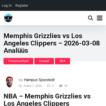
Log In
Register
Memphis Grizzlies vs Los
Angeles Clippers – 2026-03-08
Analüüs
Ennustusvihjed
Korvpall
NBA
by
Hampus Sjoestedt
märts 7, 2026
0
59
NBA – Memphis Grizzlies vs
Los Angeles Clippers