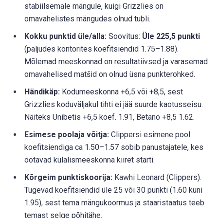
stabiilsemale mängule, kuigi Grizzlies on
omavahelistes mängudes olnud tubli.
Kokku punktid üle/alla:
Soovitus:
Üle 225,5 punkti
(paljudes kontorites koefitsiendid 1.75–1.88).
Mõlemad meeskonnad on resultatiivsed ja varasemad
omavahelised matšid on olnud üsna punkterohked.
Händikäp:
Kodumeeskonna +6,5 või +8,5, sest
Grizzlies koduväljakul tihti ei jää suurde kaotusseisu.
Näiteks Unibetis +6,5 koef. 1.91, Betano +8,5 1.62.
Esimese poolaja võitja:
Clippersi esimene pool
koefitsiendiga ca 1.50–1.57 sobib panustajatele, kes
ootavad külalismeeskonna kiiret starti.
Kõrgeim punktiskoorija:
Kawhi Leonard (Clippers).
Tugevad koefitsiendid üle 25 või 30 punkti (1.60 kuni
1.95), sest tema mängukoormus ja staaristaatus teeb
temast selge põhitähe.