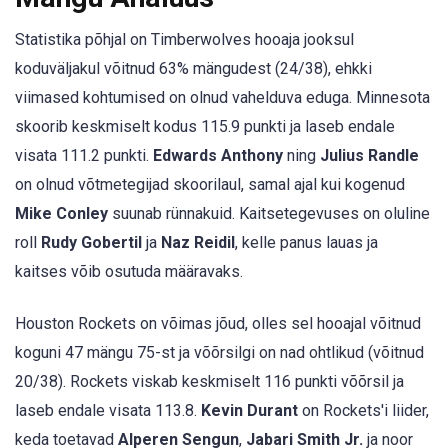
Statistika põhjal on Timberwolves hooaja jooksul
koduväljakul võitnud 63% mängudest (24/38), ehkki
viimased kohtumised on olnud vahelduva eduga. Minnesota
skoorib keskmiselt kodus 115.9 punkti ja laseb endale
visata 111.2 punkti.
Edwards Anthony
ning
Julius Randle
on olnud võtmetegijad skoorilaul, samal ajal kui kogenud
Mike Conley
suunab rünnakuid. Kaitsetegevuses on oluline
roll
Rudy Gobertil
ja
Naz Reidil
, kelle panus lauas ja
kaitses võib osutuda määravaks.
Houston Rockets on võimas jõud, olles sel hooajal võitnud
koguni 47 mängu 75-st ja võõrsilgi on nad ohtlikud (võitnud
20/38). Rockets viskab keskmiselt 116 punkti võõrsil ja
laseb endale visata 113.8.
Kevin Durant
on Rockets'i liider,
keda toetavad
Alperen Sengun
,
Jabari Smith Jr.
ja noor