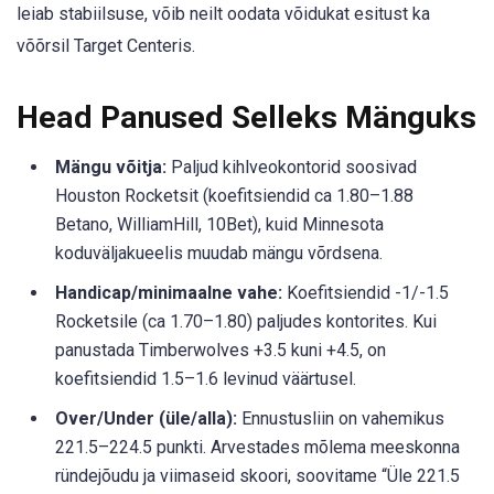
leiab stabiilsuse, võib neilt oodata võidukat esitust ka
võõrsil Target Centeris.
Head Panused Selleks Mänguks
Mängu võitja:
Paljud kihlveokontorid soosivad
Houston Rocketsit (koefitsiendid ca 1.80–1.88
Betano, WilliamHill, 10Bet), kuid Minnesota
koduväljakueelis muudab mängu võrdsena.
Handicap/minimaalne vahe:
Koefitsiendid -1/-1.5
Rocketsile (ca 1.70–1.80) paljudes kontorites. Kui
panustada Timberwolves +3.5 kuni +4.5, on
koefitsiendid 1.5–1.6 levinud väärtusel.
Over/Under (üle/alla):
Ennustusliin on vahemikus
221.5–224.5 punkti. Arvestades mõlema meeskonna
ründejõudu ja viimaseid skoori, soovitame “Üle 221.5