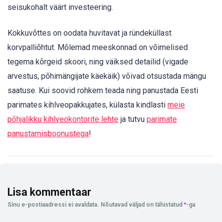
seisukohalt väärt investeering.
Kokkuvõttes on oodata huvitavat ja ründeküllast
korvpalliõhtut. Mõlemad meeskonnad on võimelised
tegema kõrgeid skoori, ning väiksed detailid (vigade
arvestus, põhimängijate käekäik) võivad otsustada mängu
saatuse. Kui soovid rohkem teada ning panustada Eesti
parimates kihlveopakkujates, külasta kindlasti
meie
põhjalikku kihlveokontorite lehte
ja tutvu
parimate
panustamisboonustega
!
Lisa kommentaar
Sinu e-postiaadressi ei avaldata.
Nõutavad väljad on tähistatud
*
-ga