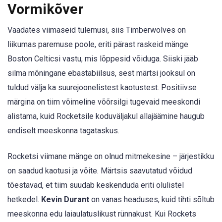
Vormikõver
Vaadates viimaseid tulemusi, siis Timberwolves on
liikumas paremuse poole, eriti pärast raskeid mänge
Boston Celticsi vastu, mis lõppesid võiduga. Siiski jääb
silma mõningane ebastabiilsus, sest märtsi jooksul on
tuldud välja ka suurejoonelistest kaotustest. Positiivse
märgina on tiim võimeline võõrsilgi tugevaid meeskondi
alistama, kuid Rocketsile koduväljakul allajäämine haugub
endiselt meeskonna tagataskus.
Rocketsi viimane mänge on olnud mitmekesine – järjestikku
on saadud kaotusi ja võite. Märtsis saavutatud võidud
tõestavad, et tiim suudab keskenduda eriti olulistel
hetkedel.
Kevin Durant
on vanas headuses, kuid tihti sõltub
meeskonna edu laiaulatuslikust rünnakust. Kui Rockets