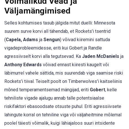
Võimalikud Vead ja
Väljamängimised
Selles kohtumises tasub jälgida mitut duelli: Minnesota
suurem surve korvi all tähendab, et Rockets'i tsentrid
(
Capela, Adams
ja
Sengun
) võivad kiiremini sattuda
vigadeprobleemidesse, eriti kui Gobert ja Randle
agressiivselt korvi alla tegutsevad. Ka
Jaden McDaniels
ja
Anthony Edwards
võivad ennast kiiresti kaugelt või
läbimurrel vahele sättida, mis suurendab viga saamise riski
Rockets'i tiival. Teiselt poolt on Timberwolves'i kaitseliinis
mõned temperamentsemad mängijad, eriti
Gobert
, kelle
tehniliste vigade ajalugu annab talle potentsiaalse
riskifaktori ebasoodsate otsuste puhul. Eriti agressiivsete
lahingute korral on tehniline viga või väljaheitmine mõlemal
poolel täiesti võimalik, kuigi lähiajaloos suuri intsidente