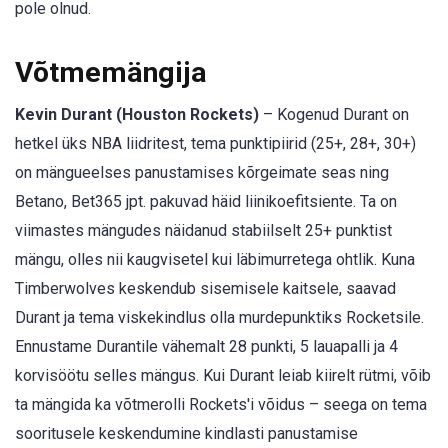
pole olnud.
Võtmemängija
Kevin Durant (Houston Rockets)
– Kogenud Durant on
hetkel üks NBA liidritest, tema punktipiirid (25+, 28+, 30+)
on mängueelses panustamises kõrgeimate seas ning
Betano, Bet365 jpt. pakuvad häid liinikoefitsiente. Ta on
viimastes mängudes näidanud stabiilselt 25+ punktist
mängu, olles nii kaugvisetel kui läbimurretega ohtlik. Kuna
Timberwolves keskendub sisemisele kaitsele, saavad
Durant ja tema viskekindlus olla murdepunktiks Rocketsile.
Ennustame Durantile vähemalt 28 punkti, 5 lauapalli ja 4
korvisöötu selles mängus. Kui Durant leiab kiirelt rütmi, võib
ta mängida ka võtmerolli Rockets'i võidus – seega on tema
sooritusele keskendumine kindlasti panustamise