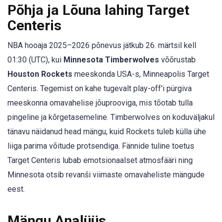
Põhja ja Lõuna lahing Target
Centeris
NBA hooaja 2025–2026 põnevus jätkub 26. märtsil kell
01:30 (UTC), kui
Minnesota Timberwolves
võõrustab
Houston Rockets
meeskonda USA-s, Minneapolis Target
Centeris. Tegemist on kahe tugevalt play-off'i pürgiva
meeskonna omavahelise jõuprooviga, mis tõotab tulla
pingeline ja kõrgetasemeline. Timberwolves on koduväljakul
tänavu näidanud head mängu, kuid Rockets tuleb külla ühe
liiga parima võitude protsendiga. Fännide tuline toetus
Target Centeris lubab emotsionaalset atmosfääri ning
Minnesota otsib revanši viimaste omavaheliste mängude
eest.
Mängu Analüüs