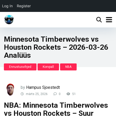
Log In
Register
Minnesota Timberwolves vs
Houston Rockets – 2026-03-26
Analüüs
Ennustusvihjed
Korvpall
NBA
by
Hampus Sjoestedt
märts 25, 2026
0
51
NBA: Minnesota Timberwolves
vs Houston Rockets – Suur