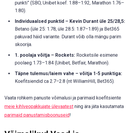
punkti” (SBO, Unibet koef. 1.88–1.92, Marathon 1.76–
1.80).
Individuaalsed punktid – Kevin Durant üle 25/28,5:
Betano (üle 25: 1.78, üle 28.5: 1.87–1.89) ja Bet365
pakuvad häid variante. Durant võib olla mängu parim
skoorija.
1. poolaja võitja – Rockets:
Rocketsile esimene
poolaeg 1.73–1.84 (Unibet, Betfair, Marathon).
Täpne tulemus/laiem vahe – võitja 1-5 punktiga:
Koefitsiendid ca 2.7–2.8 (nt WilliamHill, Bet365).
Vaata rohkem panuste võimalusi ja parimaid koefitsiente
meie kihlveopakkujate ülevaatest
ning ära jäta kasutamata
parimaid panustamisboonuseid
!