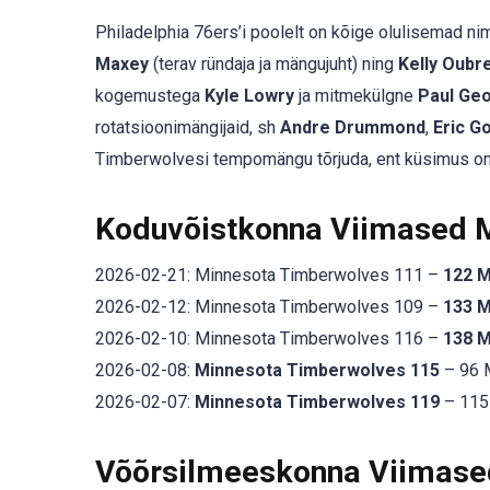
Philadelphia 76ers’i poolelt on kõige olulisemad ni
Maxey
(terav ründaja ja mängujuht) ning
Kelly Oubre
kogemustega
Kyle Lowry
ja mitmekülgne
Paul Ge
rotatsioonimängijaid, sh
Andre Drummond
,
Eric G
Timberwolvesi tempomängu tõrjuda, ent küsimus on, 
Koduvõistkonna Viimased
2026-02-21: Minnesota Timberwolves 111 –
122 
2026-02-12: Minnesota Timberwolves 109 –
133 
2026-02-10: Minnesota Timberwolves 116 –
138 
2026-02-08:
Minnesota Timberwolves 115
– 96 M
2026-02-07:
Minnesota Timberwolves 119
– 115 
Võõrsilmeeskonna Viimas