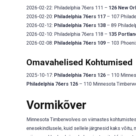
2026-02-22: Philadelphia 76ers 111 –
126 New Or
2026-02-20:
Philadelphia 76ers 117
– 107 Philade
2026-02-12:
Philadelphia 76ers 138
– 89 Philadelp
2026-02-10: Philadelphia 76ers 118 –
135 Portlan
2026-02-08:
Philadelphia 76ers 109
– 103 Phoenix
Omavahelised Kohtumised
2025-10-17:
Philadelphia 76ers 126
– 110 Minneso
Philadelphia 76ers 126
– 110 Minnesota Timberwol
Vormikõver
Minnesota Timberwolves on viimastes kohtumistes 
enesekindlusele, kuid sellele järgnesid kaks võitu, 