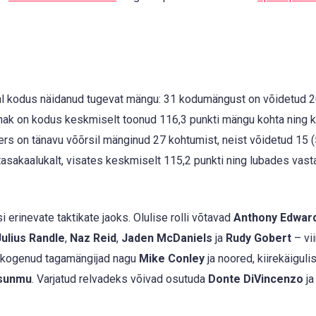
jal kodus näidanud tugevat mängu: 31 kodumängust on võidetud 2
nak on kodus keskmiselt toonud 116,3 punkti mängu kohta ning 
6ers on tänavu võõrsil mänginud 27 kohtumist, neist võidetud 15 (
asakaalukalt, visates keskmiselt 115,2 punkti ning lubades vast
erinevate taktikate jaoks. Olulise rolli võtavad
Anthony Edwar
Julius Randle
,
Naz Reid
,
Jaden McDaniels
ja
Rudy Gobert
– vi
d kogenud tagamängijad nagu
Mike Conley
ja noored, kiirekäiguli
sunmu
. Varjatud relvadeks võivad osutuda
Donte DiVincenzo
j