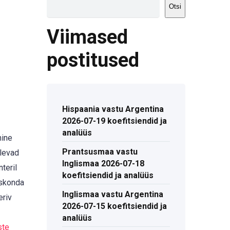
Otsi
Viimased
postitused
Hispaania vastu Argentina
2026-07-19 koefitsiendid ja
analüüs
mine
Prantsusmaa vastu
levad
Inglismaa 2026-07-18
teril
koefitsiendid ja analüüs
eskonda
Inglismaa vastu Argentina
eriv
2026-07-15 koefitsiendid ja
analüüs
ste