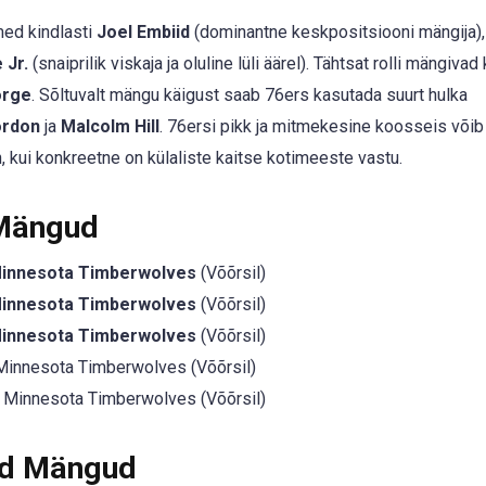
med kindlasti
Joel Embiid
(dominantne keskpositsiooni mängija)
 Jr.
(snaiprilik viskaja ja oluline lüli äärel). Tähtsat rolli mängivad
orge
. Sõltuvalt mängu käigust saab 76ers kasutada suurt hulka
ordon
ja
Malcolm Hill
. 76ersi pikk ja mitmekesine koosseis võib
kui konkreetne on külaliste kaitse kotimeeste vastu.
 Mängud
Minnesota Timberwolves
(Võõrsil)
Minnesota Timberwolves
(Võõrsil)
Minnesota Timberwolves
(Võõrsil)
innesota Timberwolves (Võõrsil)
Minnesota Timberwolves (Võõrsil)
ed Mängud