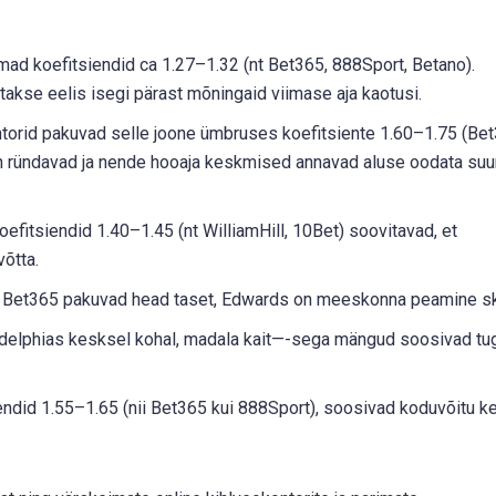
mad koefitsiendid ca 1.27–1.32 (nt Bet365, 888Sport, Betano).
takse eelis isegi pärast mõningaid viimase aja kaotusi.
torid pakuvad selle joone ümbruses koefitsiente 1.60–1.75 (Bet
on ründavad ja nende hooaja keskmised annavad aluse oodata suu
efitsiendid 1.40–1.45 (nt WilliamHill, 10Bet) soovitavad, et
õtta.
 Bet365 pakuvad head taset, Edwards on meeskonna peamine sk
delphias kesksel kohal, madala kait—-sega mängud soosivad tu
endid 1.55–1.65 (nii Bet365 kui 888Sport), soosivad koduvõitu 