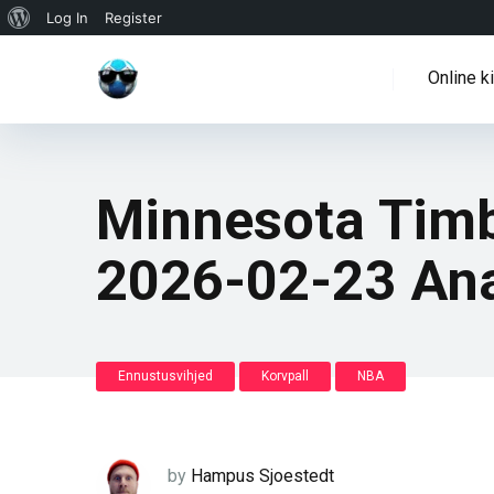
WordPressi
Log In
Register
info
Online k
Minnesota Timb
2026-02-23 An
Ennustusvihjed
Korvpall
NBA
by
Hampus Sjoestedt