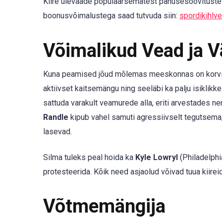
Kiire ülevaade populaarsematest panusesoovitustest
boonusvõimalustega saad tutvuda siin:
spordikihlv
Võimalikud Vead ja 
Kuna peamised jõud mõlemas meeskonnas on korvial
aktiivset kaitsemängu ning seeläbi ka palju isiklikke
sattuda varakult veamurede alla, eriti arvestades ne
Randle
kipub vahel samuti agressiivselt tegutsema,
lasevad.
Silma tuleks peal hoida ka
Kyle Lowryl
(Philadelphia
protesteerida. Kõik need asjaolud võivad tuua kiireid 
Võtmemängija