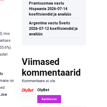
Prantsusmaa vastu
Hispaania 2026-07-14
koefitsiendid ja analüüs
Argentina vastu Šveits
2026-07-12 koefitsiendid ja
0, mis
analüüs
kaitses
55.6%).
astel
Viimased
kommentaarid
ds
imane on
Kommentaare ei ole.
sed
OlyBet
a
Joe
Kasiinosse