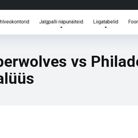
ihlveokontorid
Jalgpalli näpunäiteid
Liigatabelid
Foo
erwolves vs Philad
alüüs