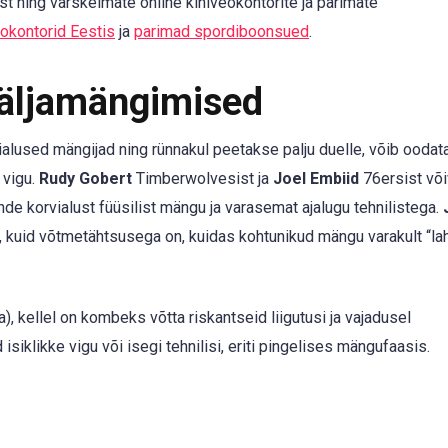
 ning värskeimate online kihlveokontorite ja parimate
eokontorid Eestis
ja
parimad spordiboonsued
.
Väljamängimised
used mängijad ning rünnakul peetakse palju duelle, võib oodat
 vigu.
Rudy Gobert
Timberwolvesist ja
Joel Embiid
76ersist võ
nde korvialust füüsilist mängu ja varasemat ajalugu tehnilistega.
 kuid võtmetähtsusega on, kuidas kohtunikud mängu varakult “lah
), kellel on kombeks võtta riskantseid liigutusi ja vajadusel
isiklikke vigu või isegi tehnilisi, eriti pingelises mängufaasis.