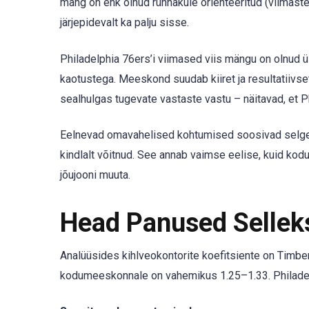
mäng on ehk olnud rünnakule orienteeritud (viimaste
järjepidevalt ka palju sisse.
Philadelphia 76ers’i viimased viis mängu on olnud 
kaotustega. Meeskond suudab kiiret ja resultatiivse
sealhulgas tugevate vastaste vastu – näitavad, et Ph
Eelnevad omavahelised kohtumised soosivad selgelt 
kindlalt võitnud. See annab vaimse eelise, kuid kod
jõujooni muuta.
Head Panused Selle
Analüüsides kihlveokontorite koefitsiente on Timb
kodumeeskonnale on vahemikus 1.25–1.33. Philadelp