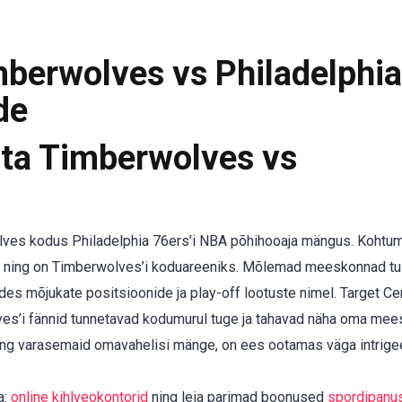
berwolves vs Philadelphia
de
ota Timberwolves vs
lves kodus Philadelphia 76ers’i NBA põhihooaja mängus. Kohtu
s ning on Timberwolves’i koduareeniks. Mõlemad meeskonnad tu
ldes mõjukate positsioonide ja play-off lootuste nimel. Target Cen
olves’i fännid tunnetavad kodumurul tuge ja tahavad näha oma me
ng varasemaid omavahelisi mänge, on ees ootamas väga intrige
a:
online kihlveokontorid
ning leia parimad boonused
spordipanu