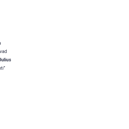
a
ivad
Julius
ti”