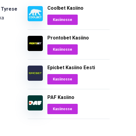
Coolbet Kasiino
,
Tyrese
 ka
Kasiinosse
Prontobet Kasiino
Kasiinosse
Epicbet Kasiino Eesti
Kasiinosse
PAF Kasiino
Kasiinosse