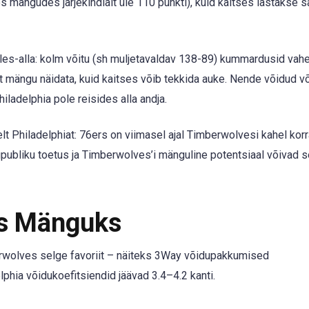
s mängudes järjekindlalt üle 110 punkti), kuid kaitses lastakse 
üles-alla: kolm võitu (sh muljetavaldav 138-89) kummardusid vah
t mängu näidata, kuid kaitses võib tekkida auke. Nende võidud võ
iladelphia pole reisides alla andja.
Philadelphiat: 76ers on viimasel ajal Timberwolvesi kahel korr
upubliku toetus ja Timberwolves’i mänguline potentsiaal võivad 
ks Mänguks
erwolves selge favoriit – näiteks 3Way võidupakkumised
hia võidukoefitsiendid jäävad 3.4–4.2 kanti.