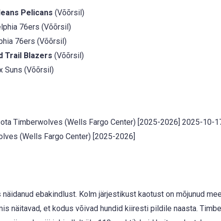
leans Pelicans
(Võõrsil)
lphia 76ers (Võõrsil)
hia 76ers (Võõrsil)
d Trail Blazers
(Võõrsil)
 Suns (Võõrsil)
ta Timberwolves (Wells Fargo Center) [2025-2026] 2025-10-1
ves (Wells Fargo Center) [2025-2026]
näidanud ebakindlust. Kolm järjestikust kaotust on mõjunud m
mis näitavad, et kodus võivad hundid kiiresti pildile naasta. Timb