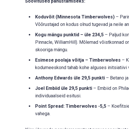
Soovitused panustamiseks:
Koduvõit (Minnesota Timberwolves)
– Pari
Võõrustajad on kodus olnud tugevad ja neile an
Kogu mängu punktid – üle 234,5
– Paljud kon
Pinnacle, WilliamHill). Mõlemad võistkonnad 
skooriga mängu.
Esimese poolaja võitja – Timberwolves
– Ko
kodumeeskond tahab kohe alguses initsiatiivi v
Anthony Edwards üle 29,5 punkti
– Betano ja
Joel Embiid üle 29,5 punkti
– Embiid on Phila
individuaalseid esitusi.
Point Spread: Timberwolves -5,5
– Koefitsi
vahega.