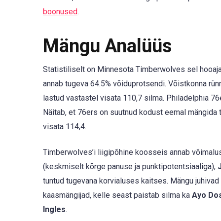
boonused
.
Mängu Analüüs
Statistiliselt on Minnesota Timberwolves sel hooa
annab tugeva 64.5% võiduprotsendi. Võistkonna rün
lastud vastastel visata 110,7 silma. Philadelphia 7
Näitab, et 76ers on suutnud kodust eemal mängida t
visata 114,4.
Timberwolves’i liigipõhine koosseis annab võimalusi 
(keskmiselt kõrge panuse ja punktipotentsiaaliga),
tuntud tugevana korvialuses kaitses. Mängu juhiva
kaasmängijad, kelle seast paistab silma ka
Ayo Do
Ingles
.