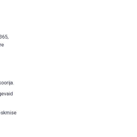
365,
re
oorija.
gevaid
keskmise