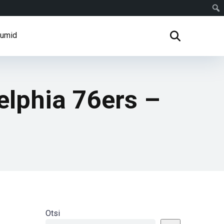
rumid
elphia 76ers –
Otsi