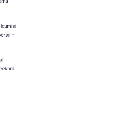
sama
eldumisi
õrsil –
al
seekord