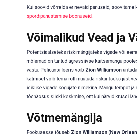
Kui soovid võrrelda erinevaid panuseid, soovitame
spordipanustamise boonuseid
.
Võimalikud Vead ja 
Potentsiaalseteks riskimängijateks vigade või eem
mõlemad on tuntud agressiivse kaitsemängu poolest 
vastu. Pelicansi leeris võib
Zion Williamson
üritada
katmisel võib tema roll muutuda riskantseks just ve
isiklike vigade kogujate nimekirja. Mängu tempot ja
tõenäosus siiski keskmine, ent kui närvid krussi lähe
Võtmemängija
Fookusesse tõuseb
Zion Williamson
(
New Orlean