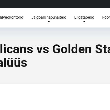
ihlveokontorid
Jalgpalli näpunäiteid
Liigatabelid
Foo
icans vs Golden St
alüüs