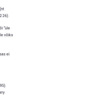
(nt
2.26).
i “üle
le võiks
sas ei
95).
rry