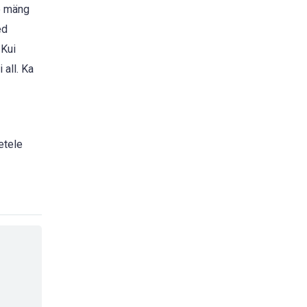
ne mäng
ed
 Kui
 all. Ka
etele