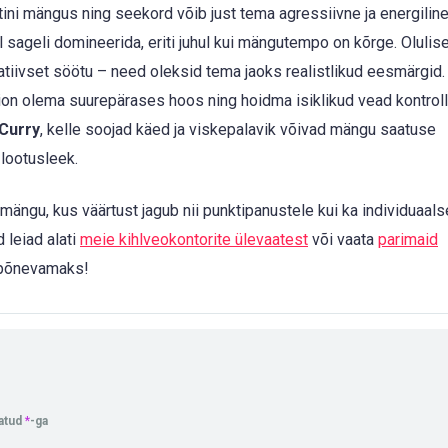
ini mängus ning seekord võib just tema agressiivne ja energili
 sageli domineerida, eriti juhul kui mängutempo on kõrge. Olulis
ltatiivset söötu – need oleksid tema jaoks realistlikud eesmärgid.
ion olema suurepärases hoos ning hoidma isiklikud vead kontrolli
Curry
, kelle soojad käed ja viskepalavik võivad mängu saatuse
 lootusleek.
mängu, kus väärtust jagub nii punktipanustele kui ka individuaals
 leiad alati
meie kihlveokontorite ülevaatest
või vaata
parimaid
 põnevamaks!
tatud
*
-ga