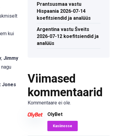
Prantsusmaa vastu
6
Hispaania 2026-07-14
eskmiselt
koefitsiendid ja analüüs
Argentina vastu Šveits
rem kui
2026-07-12 koefitsiendid ja
analüüs
y
,
Jimmy
d nagu
Viimased
t Jones
kommentaarid
Kommentaare ei ole.
OlyBet
Kasiinosse