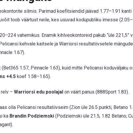
okontorite silmis. Parimad koefitsiendid jäävad 1.77–1.91 kanti 
uvõit toob väärtust neile, kes usuvad kodupubliku imesse (2.05–
0–224 vahemikus. Enamik kihlveokontoreid pakub “üle 221,5” võ
elicansi kehvale kaitsele ja Warriorsi resultatiivsetele mängude
nacle 1.67).
 (Bet365 1.57, Pinnacle 1.63), kuid mitte Pelicansi koduväljaku o
ns +4.5
koef 1.58–1.65).
 relv –
Warriorsi edu poolajal
on väärt panus (888Sport 1.83).
aas olla Pelicansi resultatiivseim (Zion üle 26.5 punkti, Betano 1.
i ka
Brandin Podziemski
(Podziemski üle 21.5, 1.82 Betano; Cu
agant).