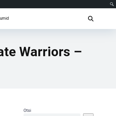
rumid
ate Warriors –
Otsi