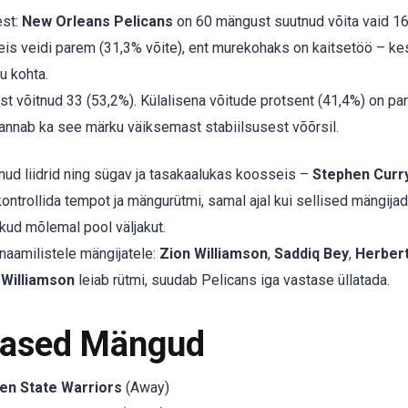
est:
New Orleans Pelicans
on 60 mängust suutnud võita vaid 1
seis veidi parem (31,3% võite), ent murekohaks on kaitsetöö – k
u kohta.
t võitnud 33 (53,2%). Külalisena võitude protsent (41,4%) on pa
 annab ka see märku väiksemast stabiilsusest võõrsil.
nud liidrid ning sügav ja tasakaalukas koosseis –
Stephen Curr
ntrollida tempot ja mängurütmi, samal ajal kui sellised mängija
kud mõlemal pool väljakut.
naamilistele mängijatele:
Zion Williamson
,
Saddiq Bey
,
Herber
 Williamson
leiab rütmi, suudab Pelicans iga vastase üllatada.
mased Mängud
en State Warriors
(Away)