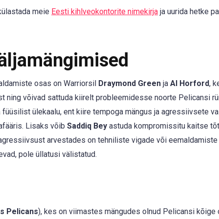
 külastada meie
Eesti kihlveokontorite nimekirja
ja uurida hetke p
Väljamängimised
aldamiste osas on Warriorsil
Draymond Green
ja
Al Horford
, k
ning võivad sattuda kiirelt probleemidesse noorte Pelicansi rü
 füüsilist ülekaalu, ent kiire tempoga mängus ja agressiivsete v
afääris. Lisaks võib
Saddiq Bey
astuda kompromissitu kaitse tõtt
 agressiivsust arvestades on tehniliste vigade või eemaldamiste
vad, pole üllatusi välistatud.
s Pelicans
), kes on viimastes mängudes olnud Pelicansi kõige 