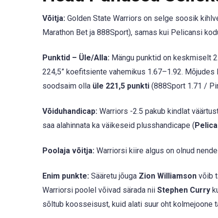
Võitja:
Golden State Warriors on selge soosik kihlve
Marathon Bet ja 888Sport), samas kui Pelicansi kod
Punktid – Üle/Alla:
Mängu punktid on keskmiselt 22
224,5” koefitsiente vahemikus 1.67–1.92. Mõjudes P
soodsaim olla
üle 221,5 punkti
(888Sport 1.71 / Pin
Võiduhandicap:
Warriors -2.5 pakub kindlat väärtust
saa alahinnata ka väikeseid plusshandicape (
Pelica
Poolaja võitja:
Warriorsi kiire algus on olnud nende
Enim punkte:
Sääretu jõuga
Zion Williamson
võib t
Warriorsi poolel võivad särada nii
Stephen Curry
ku
sõltub koosseisust, kuid alati suur oht kolmejoone t