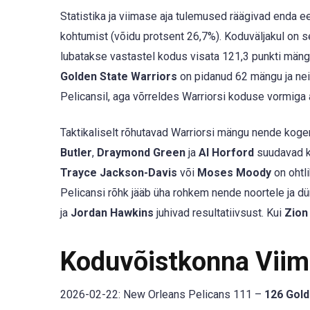
Statistika ja viimase aja tulemused räägivad enda e
kohtumist (võidu protsent 26,7%). Koduväljakul on 
lubatakse vastastel kodus visata 121,3 punkti mäng
Golden State Warriors
on pidanud 62 mängu ja neis
Pelicansil, aga võrreldes Warriorsi koduse vormiga
Taktikaliselt rõhutavad Warriorsi mängu nende koge
Butler
,
Draymond Green
ja
Al Horford
suudavad ko
Trayce Jackson-Davis
või
Moses Moody
on ohtli
Pelicansi rõhk jääb üha rohkem nende noortele ja dü
ja
Jordan Hawkins
juhivad resultatiivsust. Kui
Zion
Koduvõistkonna Vii
2026-02-22: New Orleans Pelicans 111 –
126 Gold