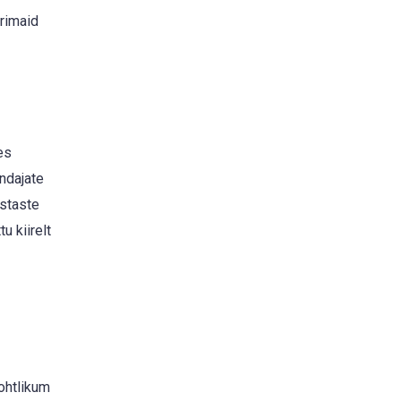
arimaid
es
ndajate
astaste
u kiirelt
ohtlikum