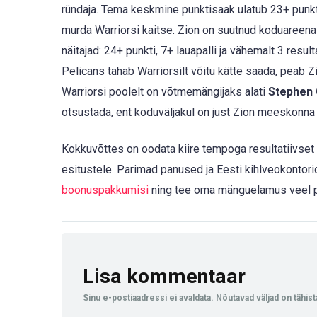
ründaja. Tema keskmine punktisaak ulatub 23+ punkt
murda Warriorsi kaitse. Zion on suutnud koduareenal
näitajad: 24+ punkti, 7+ lauapalli ja vähemalt 3 resu
Pelicans tahab Warriorsilt võitu kätte saada, peab Z
Warriorsi poolelt on võtmemängijaks alati
Stephen 
otsustada, ent koduväljakul on just Zion meeskonna
Kokkuvõttes on oodata kiire tempoga resultatiivset 
esitustele. Parimad panused ja Eesti kihlveokontorid
boonuspakkumisi
ning tee oma mänguelamus veel
Lisa kommentaar
Sinu e-postiaadressi ei avaldata.
Nõutavad väljad on tähis