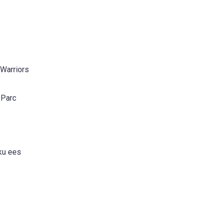
 Warriors
 Parc
iku ees