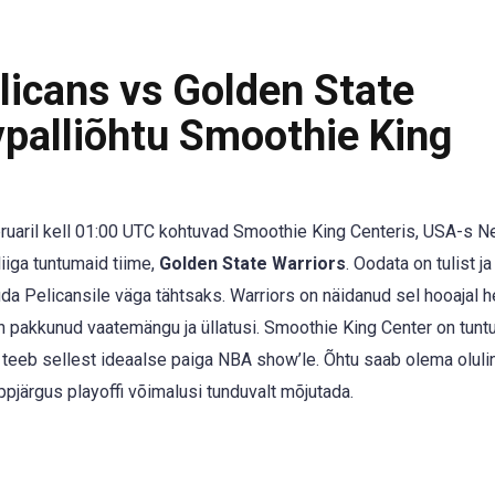
icans vs Golden State
vpalliõhtu Smoothie King
ruaril kell 01:00 UTC kohtuvad Smoothie King Centeris, USA-s 
liiga tuntumaid tiime,
Golden State Warriors
. Oodata on tulist ja
a Pelicansile väga tähtsaks. Warriors on näidanud sel hooajal 
on pakkunud vaatemängu ja üllatusi. Smoothie King Center on tun
 teeb sellest ideaalse paiga NBA show’le. Õhtu saab olema oluli
ppjärgus playoffi võimalusi tunduvalt mõjutada.