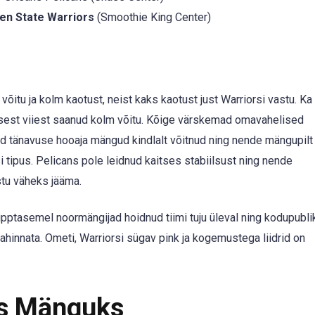
en State Warriors
(Smoothie King Center)
õitu ja kolm kaotust, neist kaks kaotust just Warriorsi vastu. Ka
imasest viiest saanud kolm võitu. Kõige värskemad omavahelised
 tänavuse hooaja mängud kindlalt võitnud ning nende mängupilt
tipus. Pelicans pole leidnud kaitses stabiilsust ning nende
stu väheks jääma.
tipptasemel noormängijad hoidnud tiimi tuju üleval ning kodupubl
lahinnata. Ometi, Warriorsi sügav pink ja kogemustega liidrid on
ks Mänguks