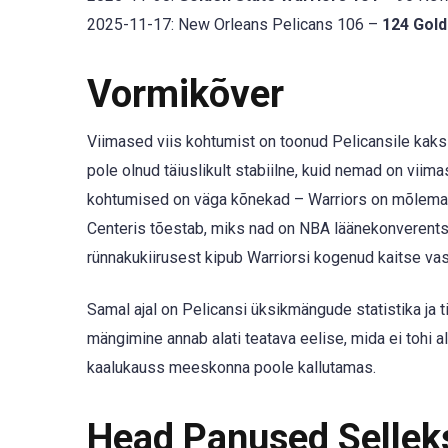
2025-11-17: New Orleans Pelicans 106 –
124 Gold
Vormikõver
Viimased viis kohtumist on toonud Pelicansile kaks v
pole olnud täiuslikult stabiilne, kuid nemad on vi
kohtumised on väga kõnekad – Warriors on mõlemad
Centeris tõestab, miks nad on NBA läänekonverentsi 
rünnakukiirusest kipub Warriorsi kogenud kaitse va
Samal ajal on Pelicansi üksikmängude statistika ja 
mängimine annab alati teatava eelise, mida ei tohi a
kaalukauss meeskonna poole kallutamas.
Head Panused Selle