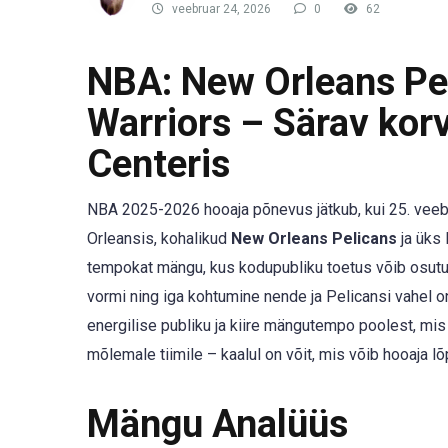
veebruar 24, 2026
0
62
NBA: New Orleans Pel
Warriors – Särav kor
Centeris
NBA 2025-2026 hooaja põnevus jätkub, kui 25. veeb
Orleansis, kohalikud
New Orleans Pelicans
ja üks 
tempokat mängu, kus kodupubliku toetus võib osutud
vormi ning iga kohtumine nende ja Pelicansi vahel 
energilise publiku ja kiire mängutempo poolest, mis
mõlemale tiimile – kaalul on võit, mis võib hooaja lõ
Mängu Analüüs