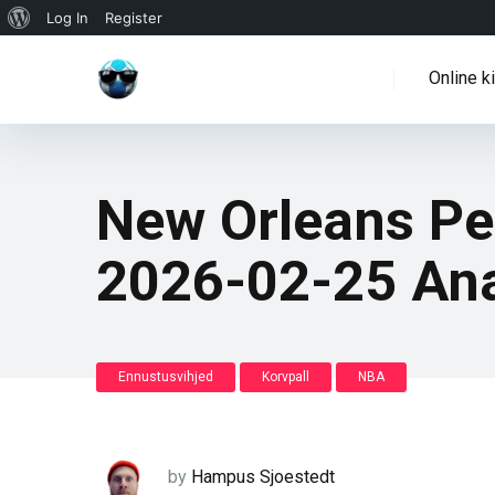
WordPressi
Log In
Register
info
Online k
New Orleans Pel
2026-02-25 An
Ennustusvihjed
Korvpall
NBA
by
Hampus Sjoestedt