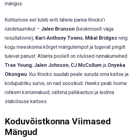
mängus.
Kohtumise eel tuleb eriti tähele panna Knicks'i
ründetuumikut –
Jalen Brunson
(keskmiselt väga
resultatiivne),
Karl-Anthony Towns
,
Mikal Bridges
ning
kogu meeskonna kõrget mängutempot ja tugevat pingilt
tulevat panust. Atlanta poolelt on olulised rünnakumehed
Trae Young
,
Jalen Johnson
,
CJ McCollum
ja
Onyeka
Okongwu
. Kui Knicks suudab peale suruda oma kaitse ja
kodupubliku surve, on nad soosikud. Hawks peab looma
rohkem kiirrünnakuid, vältima pallikaotusi ja leidma
stabiilsuse kaitses.
Koduvõistkonna Viimased
Mängud