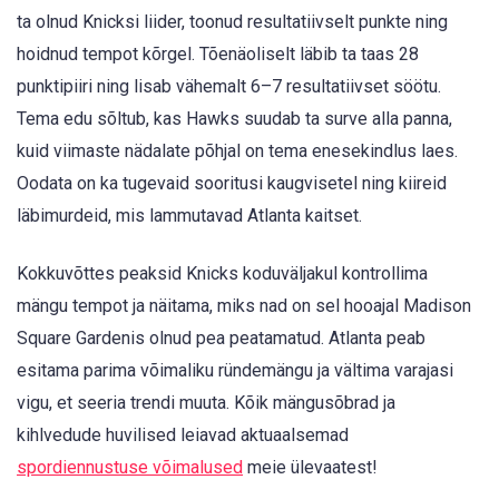
ta olnud Knicksi liider, toonud resultatiivselt punkte ning
hoidnud tempot kõrgel. Tõenäoliselt läbib ta taas 28
punktipiiri ning lisab vähemalt 6–7 resultatiivset söötu.
Tema edu sõltub, kas Hawks suudab ta surve alla panna,
kuid viimaste nädalate põhjal on tema enesekindlus laes.
Oodata on ka tugevaid sooritusi kaugvisetel ning kiireid
läbimurdeid, mis lammutavad Atlanta kaitset.
Kokkuvõttes peaksid Knicks koduväljakul kontrollima
mängu tempot ja näitama, miks nad on sel hooajal Madison
Square Gardenis olnud pea peatamatud. Atlanta peab
esitama parima võimaliku ründemängu ja vältima varajasi
vigu, et seeria trendi muuta. Kõik mängusõbrad ja
kihlvedude huvilised leiavad aktuaalsemad
spordiennustuse võimalused
meie ülevaatest!