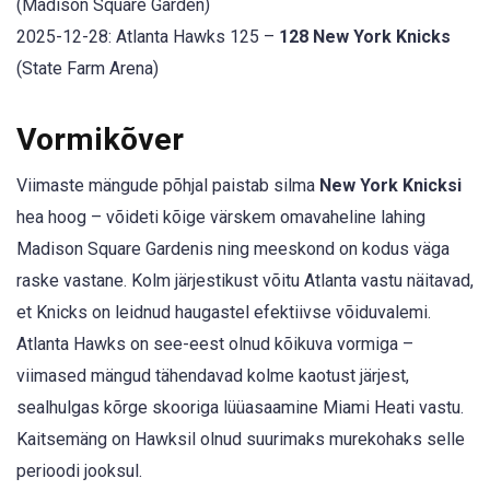
(Madison Square Garden)
2025-12-28: Atlanta Hawks 125 –
128 New York Knicks
(State Farm Arena)
Vormikõver
Viimaste mängude põhjal paistab silma
New York Knicksi
hea hoog – võideti kõige värskem omavaheline lahing
Madison Square Gardenis ning meeskond on kodus väga
raske vastane. Kolm järjestikust võitu Atlanta vastu näitavad,
et Knicks on leidnud haugastel efektiivse võiduvalemi.
Atlanta Hawks on see-eest olnud kõikuva vormiga –
viimased mängud tähendavad kolme kaotust järjest,
sealhulgas kõrge skooriga lüüasaamine Miami Heati vastu.
Kaitsemäng on Hawksil olnud suurimaks murekohaks selle
perioodi jooksul.