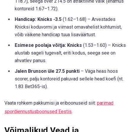
118.7), seega over 214.5 on atraktiivne valik (enamus
kontoreid 1.67–1.72).
Handicap: Knicks -3.5
(1.62–1.68) – Arvestades
Knicksi koduvormi ja viimast omavahelist kohtumist,
võib väikene handicap tuua lisaväärtust.
Esimese poolaja võitja: Knicks
(1.53–1.60) – Knicks
alustab sageli tugevalt, eriti kodus, seega see on
ahvatlev panus.
Jalen Brunson üle 27.5 punkti
– Väga heas hoos
scorer, palju kontoreid pakuvad sellele head koefi (nt.
1.83 Bet365-is).
Vaata rohkem pakkumisi ja eriboonuseid siit:
parimad
spordiennustusboonused Eestis
.
Võimalikud Vead ja