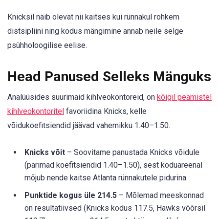
Knicksil näib olevat nii kaitses kui rünnakul rohkem
distsipliini ning kodus mängimine annab neile selge
psühholoogilise eelise.
Head Panused Selleks Mänguks
Analüüsides suurimaid kihlveokontoreid, on
kõigil peamistel
kihlveokontoritel
favoriidina Knicks, kelle
võidukoefitsiendid jäävad vahemikku 1.40–1.50.
Knicks võit
– Soovitame panustada Knicks võidule
(parimad koefitsiendid 1.40–1.50), sest koduareenal
mõjub nende kaitse Atlanta rünnakutele pidurina.
Punktide kogus üle 214.5
– Mõlemad meeskonnad
on resultatiivsed (Knicks kodus 117.5, Hawks võõrsil