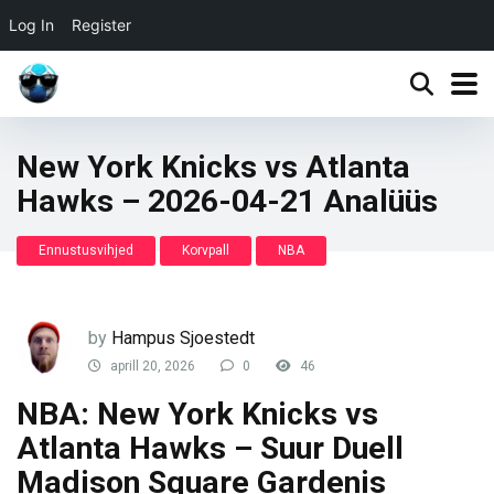
Log In
Register
New York Knicks vs Atlanta
Hawks – 2026-04-21 Analüüs
Ennustusvihjed
Korvpall
NBA
by
Hampus Sjoestedt
aprill 20, 2026
0
46
NBA: New York Knicks vs
Atlanta Hawks – Suur Duell
Madison Square Gardenis