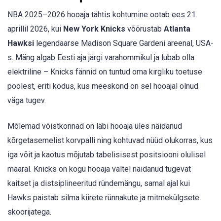
NBA 2025–2026 hooaja tähtis kohtumine ootab ees 21.
aprillil 2026, kui
New York Knicks
võõrustab
Atlanta
Hawksi
legendaarse Madison Square Gardeni areenal, USA-
s. Mäng algab Eesti aja järgi varahommikul ja lubab olla
elektriline – Knicks fännid on tuntud oma kirgliku toetuse
poolest, eriti kodus, kus meeskond on sel hooajal olnud
väga tugev.
Mõlemad võistkonnad on läbi hooaja üles näidanud
kõrgetasemelist korvpalli ning kohtuvad nüüd olukorras, kus
iga võit ja kaotus mõjutab tabelisisest positsiooni olulisel
määral. Knicks on kogu hooaja vältel näidanud tugevat
kaitset ja distsiplineeritud ründemängu, samal ajal kui
Hawks paistab silma kiirete rünnakute ja mitmekülgsete
skoorijatega.