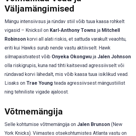
Väljamängimised
Mängu intensiivsus ja ründav stiil võib tuua kaasa rohkelt
vigasid – Knicksil on
Karl-Anthony Towns
ja
Mitchell
Robinson
korvi all alati riskis, et sattuda varakult veaohtu,
eriti kui Hawks surub nende vastu aktiivselt. Hawk
silmapaistvatest võib
Onyeka Okongwu
ja
Jalen Johnson
olla riskigrupis, kuna nad tihti kaitsevad agressiivselt või
ründavad korvi lähedalt, mis võib kaasa tuua isiklikud vead.
Lisaks on
Trae Young
teada agressiivsest mängustiilist
ning tehniliste vigade ajaloost.
Võtmemängija
Selle kohtumise võtmemängija on
Jalen Brunson
(New
York Knicks). Viimastes otsekohtumistes Atlanta vastu on