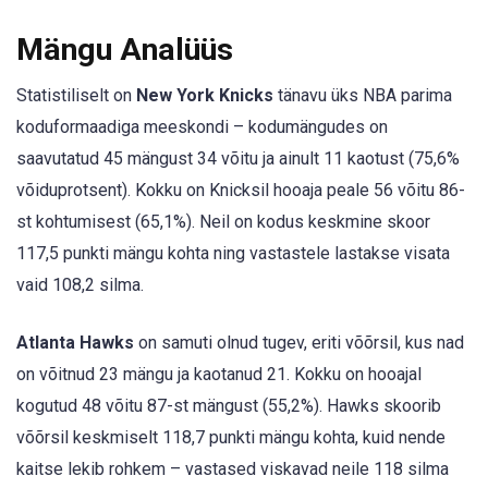
Mängu Analüüs
Statistiliselt on
New York Knicks
tänavu üks NBA parima
koduformaadiga meeskondi – kodumängudes on
saavutatud 45 mängust 34 võitu ja ainult 11 kaotust (75,6%
võiduprotsent). Kokku on Knicksil hooaja peale 56 võitu 86-
st kohtumisest (65,1%). Neil on kodus keskmine skoor
117,5 punkti mängu kohta ning vastastele lastakse visata
vaid 108,2 silma.
Atlanta Hawks
on samuti olnud tugev, eriti võõrsil, kus nad
on võitnud 23 mängu ja kaotanud 21. Kokku on hooajal
kogutud 48 võitu 87-st mängust (55,2%). Hawks skoorib
võõrsil keskmiselt 118,7 punkti mängu kohta, kuid nende
kaitse lekib rohkem – vastased viskavad neile 118 silma