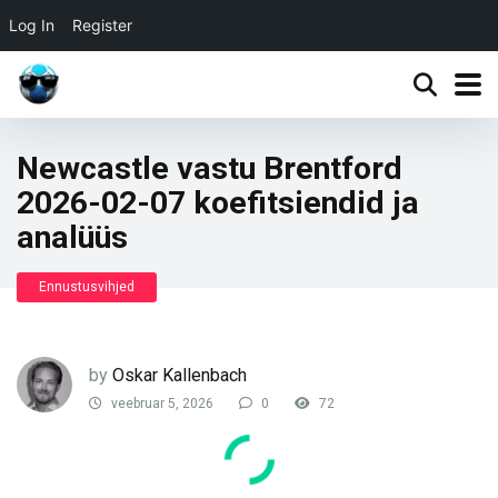
Log In
Register
Newcastle vastu Brentford
2026-02-07 koefitsiendid ja
analüüs
Ennustusvihjed
by
Oskar Kallenbach
veebruar 5, 2026
0
72