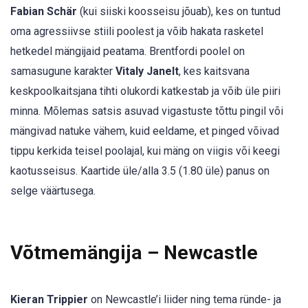
Fabian Schär
(kui siiski koosseisu jõuab), kes on tuntud
oma agressiivse stiili poolest ja võib hakata rasketel
hetkedel mängijaid peatama. Brentfordi poolel on
samasugune karakter
Vitaly Janelt
, kes kaitsvana
keskpoolkaitsjana tihti olukordi katkestab ja võib üle piiri
minna. Mõlemas satsis asuvad vigastuste tõttu pingil või
mängivad natuke vähem, kuid eeldame, et pinged võivad
tippu kerkida teisel poolajal, kui mäng on viigis või keegi
kaotusseisus. Kaartide üle/alla 3.5 (1.80 üle) panus on
selge väärtusega.
Võtmemängija – Newcastle
Kieran Trippier
on Newcastle’i liider ning tema ründe- ja