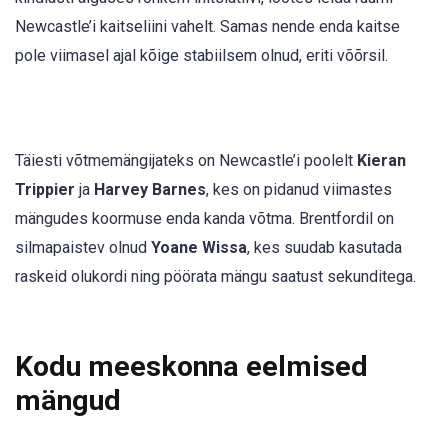
Newcastle’i kaitseliini vahelt. Samas nende enda kaitse
pole viimasel ajal kõige stabiilsem olnud, eriti võõrsil.
Täiesti võtmemängijateks on Newcastle’i poolelt
Kieran
Trippier
ja
Harvey Barnes
, kes on pidanud viimastes
mängudes koormuse enda kanda võtma. Brentfordil on
silmapaistev olnud
Yoane Wissa
, kes suudab kasutada
raskeid olukordi ning pöörata mängu saatust sekunditega.
Kodu meeskonna eelmised
mängud