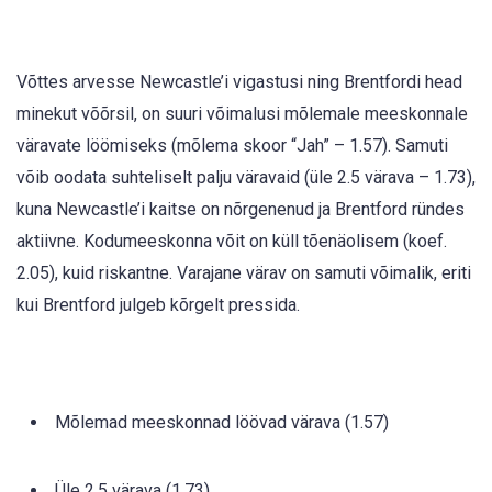
Võttes arvesse Newcastle’i vigastusi ning Brentfordi head
minekut võõrsil, on suuri võimalusi mõlemale meeskonnale
väravate löömiseks (mõlema skoor “Jah” – 1.57). Samuti
võib oodata suhteliselt palju väravaid (üle 2.5 värava – 1.73),
kuna Newcastle’i kaitse on nõrgenenud ja Brentford ründes
aktiivne. Kodumeeskonna võit on küll tõenäolisem (koef.
2.05), kuid riskantne. Varajane värav on samuti võimalik, eriti
kui Brentford julgeb kõrgelt pressida.
Mõlemad meeskonnad löövad värava (1.57)
Üle 2.5 värava (1.73)