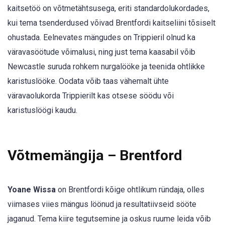
kaitsetöö on võtmetähtsusega, eriti standardolukordades,
kui tema tsenderdused võivad Brentfordi kaitseliini tõsiselt
ohustada. Eelnevates mängudes on Trippieril olnud ka
väravasöötude võimalusi, ning just tema kaasabil võib
Newcastle suruda rohkem nurgalööke ja teenida ohtlikke
karistuslööke. Oodata võib taas vähemalt ühte
väravaolukorda Trippierilt kas otsese söödu või
karistuslöögi kaudu.
Võtmemängija – Brentford
Yoane Wissa
on Brentfordi kõige ohtlikum ründaja, olles
viimases viies mängus löönud ja resultatiivseid sööte
jaganud. Tema kiire tegutsemine ja oskus ruume leida võib