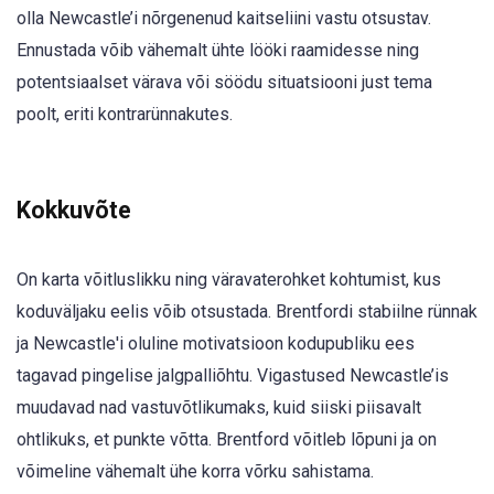
olla Newcastle’i nõrgenenud kaitseliini vastu otsustav.
Ennustada võib vähemalt ühte lööki raamidesse ning
potentsiaalset värava või söödu situatsiooni just tema
poolt, eriti kontrarünnakutes.
Kokkuvõte
On karta võitluslikku ning väravaterohket kohtumist, kus
koduväljaku eelis võib otsustada. Brentfordi stabiilne rünnak
ja Newcastle'i oluline motivatsioon kodupubliku ees
tagavad pingelise jalgpalliõhtu. Vigastused Newcastle’is
muudavad nad vastuvõtlikumaks, kuid siiski piisavalt
ohtlikuks, et punkte võtta. Brentford võitleb lõpuni ja on
võimeline vähemalt ühe korra võrku sahistama.