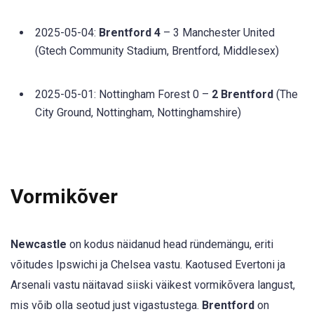
2025-05-04:
Brentford 4
– 3 Manchester United
(Gtech Community Stadium, Brentford, Middlesex)
2025-05-01: Nottingham Forest 0 –
2 Brentford
(The
City Ground, Nottingham, Nottinghamshire)
Vormikõver
Newcastle
on kodus näidanud head ründemängu, eriti
võitudes Ipswichi ja Chelsea vastu. Kaotused Evertoni ja
Arsenali vastu näitavad siiski väikest vormikõvera langust,
mis võib olla seotud just vigastustega.
Brentford
on