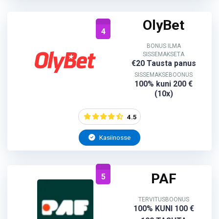
OlyBet
4
BONUS ILMA
SISSEMAKSETA
€20 Tausta panus
SISSEMAKSEBOONUS
100% kuni 200 €
(10x)
4.5
Kasiinosse
PAF
5
TERVITUSBOONUS
100% KUNI 100 €