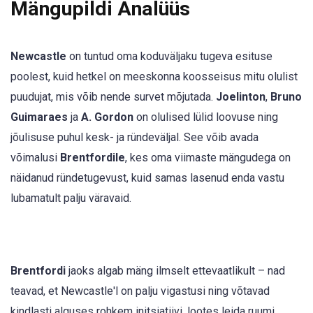
Mängupildi Analüüs
Newcastle
on tuntud oma koduväljaku tugeva esituse
poolest, kuid hetkel on meeskonna koosseisus mitu olulist
puudujat, mis võib nende survet mõjutada.
Joelinton
,
Bruno
Guimaraes
ja
A. Gordon
on olulised lülid loovuse ning
jõulisuse puhul kesk- ja ründeväljal. See võib avada
võimalusi
Brentfordile
, kes oma viimaste mängudega on
näidanud ründetugevust, kuid samas lasenud enda vastu
lubamatult palju väravaid.
Brentfordi
jaoks algab mäng ilmselt ettevaatlikult – nad
teavad, et Newcastle'l on palju vigastusi ning võtavad
kindlasti alguses rohkem initsiatiivi, lootes leida ruumi