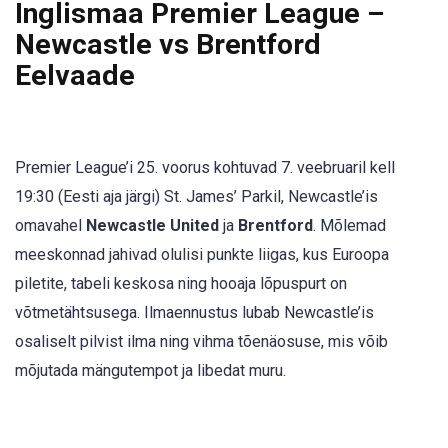
Inglismaa Premier League –
Newcastle vs Brentford
Eelvaade
Premier League’i 25. voorus kohtuvad 7. veebruaril kell
19:30 (Eesti aja järgi) St. James’ Parkil, Newcastle’is
omavahel
Newcastle United
ja
Brentford
. Mõlemad
meeskonnad jahivad olulisi punkte liigas, kus Euroopa
piletite, tabeli keskosa ning hooaja lõpuspurt on
võtmetähtsusega. Ilmaennustus lubab Newcastle’is
osaliselt pilvist ilma ning vihma tõenäosuse, mis võib
mõjutada mängutempot ja libedat muru.