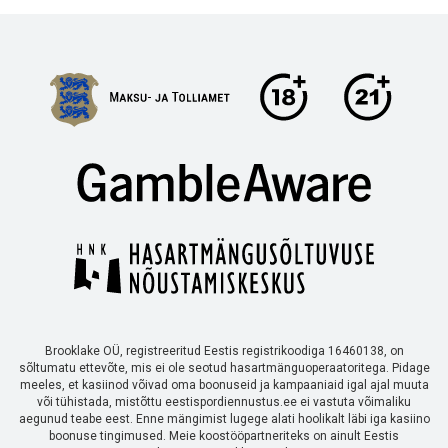
Brooklake OÜ, registreeritud Eestis registrikoodiga 16460138, on
sõltumatu ettevõte, mis ei ole seotud hasartmänguoperaatoritega. Pidage
meeles, et kasiinod võivad oma boonuseid ja kampaaniaid igal ajal muuta
või tühistada, mistõttu eestispordiennustus.ee ei vastuta võimaliku
aegunud teabe eest. Enne mängimist lugege alati hoolikalt läbi iga kasiino
boonuse tingimused. Meie koostööpartneriteks on ainult Eestis