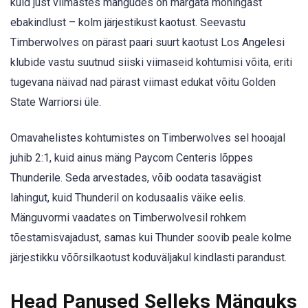
kuid just viimastes mängudes on märgata mõningast
ebakindlust – kolm järjestikust kaotust. Seevastu
Timberwolves on pärast paari suurt kaotust Los Angelesi
klubide vastu suutnud siiski viimaseid kohtumisi võita, eriti
tugevana näivad nad pärast viimast edukat võitu Golden
State Warriorsi üle.
Omavahelistes kohtumistes on Timberwolves sel hooajal
juhib 2:1, kuid ainus mäng Paycom Centeris lõppes
Thunderile. Seda arvestades, võib oodata tasavägist
lahingut, kuid Thunderil on kodusaalis väike eelis.
Mänguvormi vaadates on Timberwolvesil rohkem
tõestamisvajadust, samas kui Thunder soovib peale kolme
järjestikku võõrsilkaotust koduväljakul kindlasti parandust.
Head Panused Selleks Mänguks