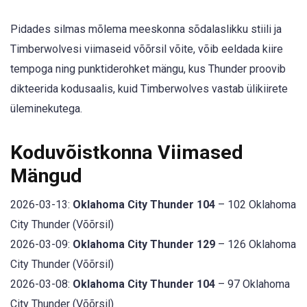
Pidades silmas mõlema meeskonna sõdalaslikku stiili ja
Timberwolvesi viimaseid võõrsil võite, võib eeldada kiire
tempoga ning punktiderohket mängu, kus Thunder proovib
dikteerida kodusaalis, kuid Timberwolves vastab ülikiirete
üleminekutega.
Koduvõistkonna Viimased
Mängud
2026-03-13:
Oklahoma City Thunder 104
– 102 Oklahoma
City Thunder (Võõrsil)
2026-03-09:
Oklahoma City Thunder 129
– 126 Oklahoma
City Thunder (Võõrsil)
2026-03-08:
Oklahoma City Thunder 104
– 97 Oklahoma
City Thunder (Võõrsil)