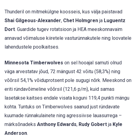
Thunderil on mitmekülgne koosseis, kus välja paistavad
Shai Gilgeous-Alexander
,
Chet Holmgren
ja
Luguentz
Dort
. Guardide tugev rotatsioon ja HEA meeskonnavaim
annavad võimaluse kiiretele vasturünnakutele ning loovatele
lahendustele poolkaitses.
Minnesota Timberwolves
on sel hooajal samuti olnud
väga arvestatav jõud, 72 mängust 42 võitu (58,3%) ning
võõrsil 54,1% võiduprotsent pole sugugi nõrk. Meeskond on
eriti ründavõimeline võõrsil (121,6 p/m), kuid samas
lasetakse kaitses endale visata koguni 119,4 punkti mängu
kohta. Tuntuks on Timberwolves saanud just ründavate
kuumade rünnakulainete ning agressiivse lauasurrega –
märksõnadeks
Anthony Edwards
,
Rudy Gobert
ja
Kyle
Anderson
.