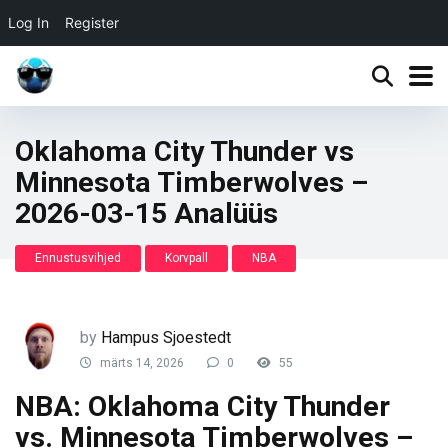
Log In
Register
Oklahoma City Thunder vs
Minnesota Timberwolves –
2026-03-15 Analüüs
Ennustusvihjed
Korvpall
NBA
by
Hampus Sjoestedt
märts 14, 2026
0
55
NBA: Oklahoma City Thunder
vs. Minnesota Timberwolves –