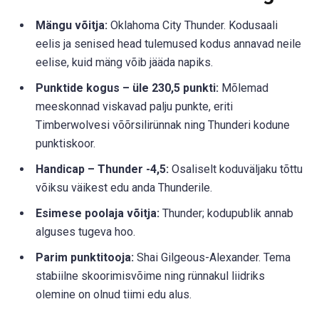
Mängu võitja:
Oklahoma City Thunder. Kodusaali
eelis ja senised head tulemused kodus annavad neile
eelise, kuid mäng võib jääda napiks.
Punktide kogus – üle 230,5 punkti:
Mõlemad
meeskonnad viskavad palju punkte, eriti
Timberwolvesi võõrsilirünnak ning Thunderi kodune
punktiskoor.
Handicap – Thunder -4,5:
Osaliselt koduväljaku tõttu
võiksu väikest edu anda Thunderile.
Esimese poolaja võitja:
Thunder; kodupublik annab
alguses tugeva hoo.
Parim punktitooja:
Shai Gilgeous-Alexander. Tema
stabiilne skoorimisvõime ning rünnakul liidriks
olemine on olnud tiimi edu alus.