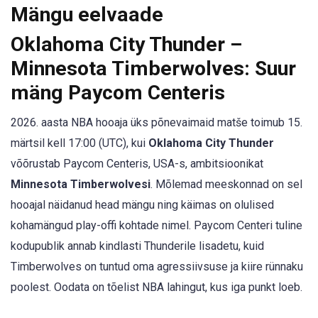
Mängu eelvaade
Oklahoma City Thunder –
Minnesota Timberwolves: Suur
mäng Paycom Centeris
2026. aasta NBA hooaja üks põnevaimaid matše toimub 15.
märtsil kell 17:00 (UTC), kui
Oklahoma City Thunder
võõrustab Paycom Centeris, USA-s, ambitsioonikat
Minnesota Timberwolvesi
. Mõlemad meeskonnad on sel
hooajal näidanud head mängu ning käimas on olulised
kohamängud play-offi kohtade nimel. Paycom Centeri tuline
kodupublik annab kindlasti Thunderile lisadetu, kuid
Timberwolves on tuntud oma agressiivsuse ja kiire rünnaku
poolest. Oodata on tõelist NBA lahingut, kus iga punkt loeb.