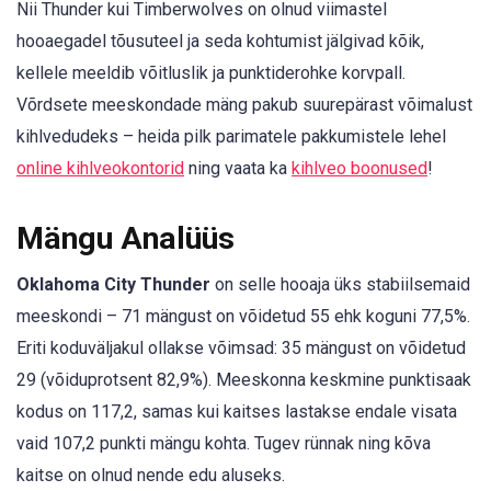
Nii Thunder kui Timberwolves on olnud viimastel
hooaegadel tõusuteel ja seda kohtumist jälgivad kõik,
kellele meeldib võitluslik ja punktiderohke korvpall.
Võrdsete meeskondade mäng pakub suurepärast võimalust
kihlvedudeks – heida pilk parimatele pakkumistele lehel
online kihlveokontorid
ning vaata ka
kihlveo boonused
!
Mängu Analüüs
Oklahoma City Thunder
on selle hooaja üks stabiilsemaid
meeskondi – 71 mängust on võidetud 55 ehk koguni 77,5%.
Eriti koduväljakul ollakse võimsad: 35 mängust on võidetud
29 (võiduprotsent 82,9%). Meeskonna keskmine punktisaak
kodus on 117,2, samas kui kaitses lastakse endale visata
vaid 107,2 punkti mängu kohta. Tugev rünnak ning kõva
kaitse on olnud nende edu aluseks.