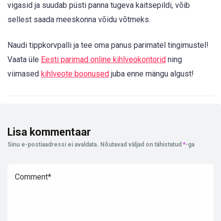
vigasid ja suudab püsti panna tugeva kaitsepildi, võib
sellest saada meeskonna võidu võtmeks.
Naudi tippkorvpalli ja tee oma panus parimatel tingimustel!
Vaata üle
Eesti parimad online kihlveokontorid
ning
viimased
kihlveote boonused
juba enne mängu algust!
Lisa kommentaar
Sinu e-postiaadressi ei avaldata.
Nõutavad väljad on tähistatud
*
-ga