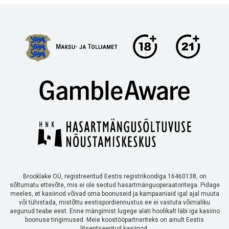
Brooklake OÜ, registreeritud Eestis registrikoodiga 16460138, on
sõltumatu ettevõte, mis ei ole seotud hasartmänguoperaatoritega. Pidage
meeles, et kasiinod võivad oma boonuseid ja kampaaniaid igal ajal muuta
või tühistada, mistõttu eestispordiennustus.ee ei vastuta võimaliku
aegunud teabe eest. Enne mängimist lugege alati hoolikalt läbi iga kasiino
boonuse tingimused. Meie koostööpartneriteks on ainult Eestis
litsentseeritud kasiinod.