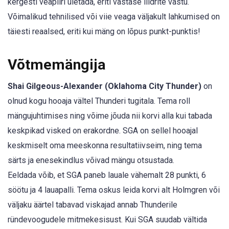
kergesti veapiiri ületada, eriti vastase liidrite vastu.
Võimalikud tehnilised või viie veaga väljakult lahkumised on
täiesti reaalsed, eriti kui mäng on lõpus punkt-punktis!
Võtmemängija
Shai Gilgeous-Alexander (Oklahoma City Thunder)
on
olnud kogu hooaja vältel Thunderi tugitala. Tema roll
mängujuhtimises ning võime jõuda nii korvi alla kui tabada
keskpikad visked on erakordne. SGA on sellel hooajal
keskmiselt oma meeskonna resultatiivseim, ning tema
särts ja enesekindlus võivad mängu otsustada.
Eeldada võib, et SGA paneb lauale vähemalt 28 punkti, 6
söötu ja 4 lauapalli. Tema oskus leida korvi alt Holmgren või
väljaku äärtel tabavad viskajad annab Thunderile
ründevoogudele mitmekesisust. Kui SGA suudab vältida