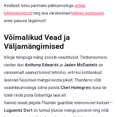
Kindlasti tutvu parimate pakkumistega
online
kihlveokontorid
ning leia värskeimad
kihlveo boonused
enne panuse tegemist!
Võimalikud Vead ja
Väljamängimised
Kõrge tempoga mäng soosib veaohtusid. Timberwolvesi
ründav duo
Anthony Edwards
ja
Jaden McDaniels
on
varasemalt saanud kiireid tehnilisi, eriti kui kohtunikud
lasevad füüsilisel mängul kesta pikalt. Thunderis võib
veadrikkumistega silma paista
Chet Holmgren
, kuna tal
tuleb rinda pista Gobertiga laua all.
Samuti tasub jälgida Thunder guardide intensiivset kaitset –
Luguentz Dort
on tuntud jõulise mängu poolest ning võib