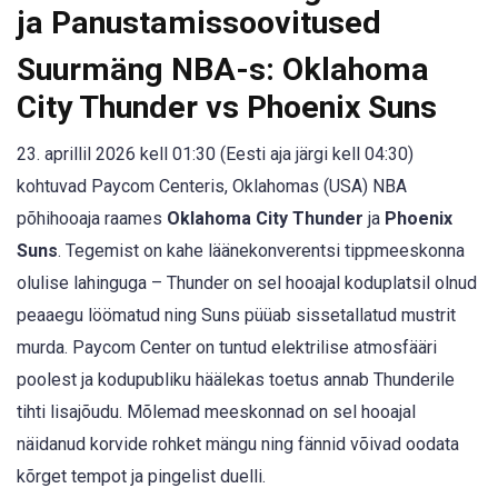
ja Panustamissoovitused
Suurmäng NBA-s: Oklahoma
City Thunder vs Phoenix Suns
23. aprillil 2026 kell 01:30 (Eesti aja järgi kell 04:30)
kohtuvad Paycom Centeris, Oklahomas (USA) NBA
põhihooaja raames
Oklahoma City Thunder
ja
Phoenix
Suns
. Tegemist on kahe läänekonverentsi tippmeeskonna
olulise lahinguga – Thunder on sel hooajal koduplatsil olnud
peaaegu löömatud ning Suns püüab sissetallatud mustrit
murda. Paycom Center on tuntud elektrilise atmosfääri
poolest ja kodupubliku häälekas toetus annab Thunderile
tihti lisajõudu. Mõlemad meeskonnad on sel hooajal
näidanud korvide rohket mängu ning fännid võivad oodata
kõrget tempot ja pingelist duelli.