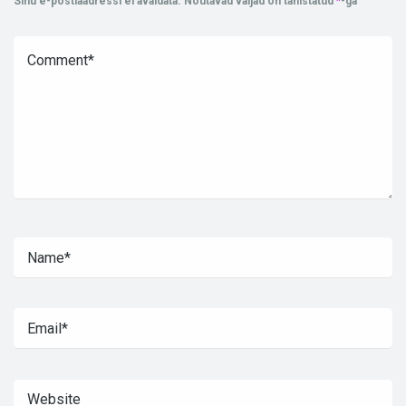
Sinu e-postiaadressi ei avaldata.
Nõutavad väljad on tähistatud
*
-ga