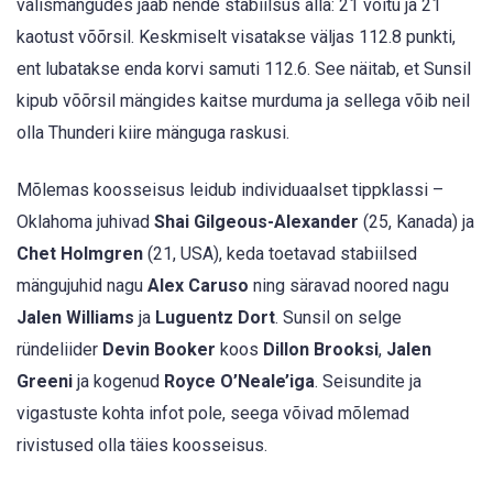
välismängudes jääb nende stabiilsus alla: 21 võitu ja 21
kaotust võõrsil. Keskmiselt visatakse väljas 112.8 punkti,
ent lubatakse enda korvi samuti 112.6. See näitab, et Sunsil
kipub võõrsil mängides kaitse murduma ja sellega võib neil
olla Thunderi kiire mänguga raskusi.
Mõlemas koosseisus leidub individuaalset tippklassi –
Oklahoma juhivad
Shai Gilgeous-Alexander
(25, Kanada) ja
Chet Holmgren
(21, USA), keda toetavad stabiilsed
mängujuhid nagu
Alex Caruso
ning säravad noored nagu
Jalen Williams
ja
Luguentz Dort
. Sunsil on selge
ründeliider
Devin Booker
koos
Dillon Brooksi
,
Jalen
Greeni
ja kogenud
Royce O’Neale’iga
. Seisundite ja
vigastuste kohta infot pole, seega võivad mõlemad
rivistused olla täies koosseisus.