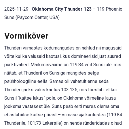
2025-11-29 :
Oklahoma City Thunder 123
– 119 Phoenix
Suns (Paycom Center, USA)
Vormikõver
Thunderi viimastes kodumängudes on nähtud nii magusaid
võite kui ka valusaid kaotusi, kus domineerisid just suured
punktivahed. Märkimisväärne on 119:84 võit Sunsi üle, mis
näitab, et Thunderil on Sunsiga mängides selge
psühholoogiline eelis. Samas oli vahetult enne seda
Thunderi jaoks valus kaotus 103:135, mis tõestab, et kui
Sunsil “kaitse lukus” pole, on Oklahoma võimeline lausa
jooksma vastasest üle. Suns peab eriti mures olema oma
ebastabiilse kaitse pärast – viimase aja kaotustes (119:84
Thunderile, 101:73 Lakersile) on nende ründeridades olnud