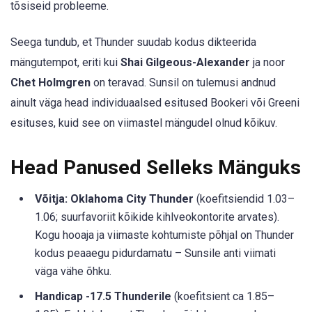
tõsiseid probleeme.
Seega tundub, et Thunder suudab kodus dikteerida
mängutempot, eriti kui
Shai Gilgeous-Alexander
ja noor
Chet Holmgren
on teravad. Sunsil on tulemusi andnud
ainult väga head individuaalsed esitused Bookeri või Greeni
esituses, kuid see on viimastel mängudel olnud kõikuv.
Head Panused Selleks Mänguks
Võitja: Oklahoma City Thunder
(koefitsiendid 1.03–
1.06; suurfavoriit kõikide kihlveokontorite arvates).
Kogu hooaja ja viimaste kohtumiste põhjal on Thunder
kodus peaaegu pidurdamatu – Sunsile anti viimati
väga vähe õhku.
Handicap -17.5 Thunderile
(koefitsient ca 1.85–