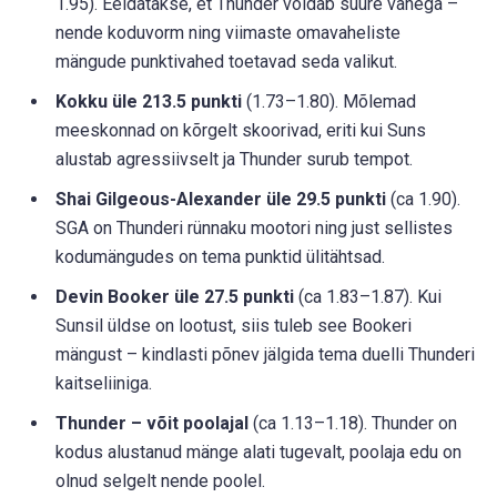
1.95). Eeldatakse, et Thunder võidab suure vahega –
nende koduvorm ning viimaste omavaheliste
mängude punktivahed toetavad seda valikut.
Kokku üle 213.5 punkti
(1.73–1.80). Mõlemad
meeskonnad on kõrgelt skoorivad, eriti kui Suns
alustab agressiivselt ja Thunder surub tempot.
Shai Gilgeous-Alexander üle 29.5 punkti
(ca 1.90).
SGA on Thunderi rünnaku mootori ning just sellistes
kodumängudes on tema punktid ülitähtsad.
Devin Booker üle 27.5 punkti
(ca 1.83–1.87). Kui
Sunsil üldse on lootust, siis tuleb see Bookeri
mängust – kindlasti põnev jälgida tema duelli Thunderi
kaitseliiniga.
Thunder – võit poolajal
(ca 1.13–1.18). Thunder on
kodus alustanud mänge alati tugevalt, poolaja edu on
olnud selgelt nende poolel.