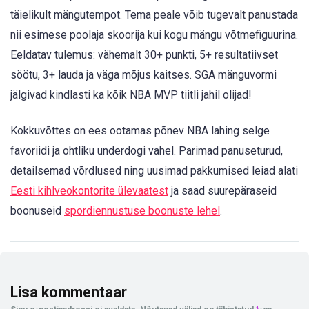
täielikult mängutempot. Tema peale võib tugevalt panustada
nii esimese poolaja skoorija kui kogu mängu võtmefiguurina.
Eeldatav tulemus: vähemalt 30+ punkti, 5+ resultatiivset
söötu, 3+ lauda ja väga mõjus kaitses. SGA mänguvormi
jälgivad kindlasti ka kõik NBA MVP tiitli jahil olijad!
Kokkuvõttes on ees ootamas põnev NBA lahing selge
favoriidi ja ohtliku underdogi vahel. Parimad panuseturud,
detailsemad võrdlused ning uusimad pakkumised leiad alati
Eesti kihlveokontorite ülevaatest
ja saad suurepäraseid
boonuseid
spordiennustuse boonuste lehel
.
Lisa kommentaar