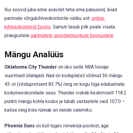
Kui soovid juba enne avavilet teha oma panuseid, leiad
parimate võrgukihlveokontorite valiku siit:
online-
kihlveokontorid Eestis
. Samuti tasub pilk peale visata
praegustele
parimatele spordiennustuse boonustele
.
Mängu Analüüs
Oklahoma City Thunder
on üks selle NBA hooaja
suurimaid üllatajaid. Nad on koduplatsil võitnud 36 mängu
43-st (võiduprotsent 83.7%) ning on kogu liiga edukaimate
kodumeeskondade seas. Thunder viskab keskmiselt 118.2
punkti mängu kohta kodus ja lubab vastastele vaid 107.0 –
kaitse ning kiire rünnak on nende valemiks.
Phoenix Suns
on küll tugev nimekirja poolest, aga