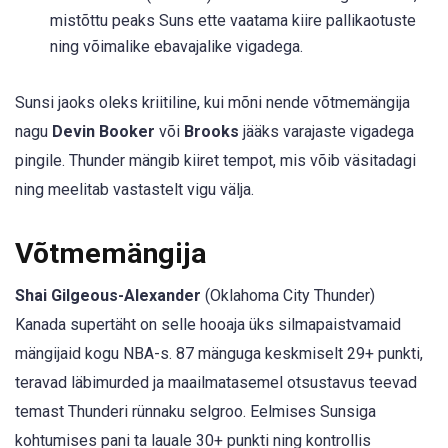
mistõttu peaks Suns ette vaatama kiire pallikaotuste
ning võimalike ebavajalike vigadega.
Sunsi jaoks oleks kriitiline, kui mõni nende võtmemängija
nagu
Devin Booker
või
Brooks
jääks varajaste vigadega
pingile. Thunder mängib kiiret tempot, mis võib väsitadagi
ning meelitab vastastelt vigu välja.
Võtmemängija
Shai Gilgeous-Alexander
(Oklahoma City Thunder)
Kanada supertäht on selle hooaja üks silmapaistvamaid
mängijaid kogu NBA-s. 87 mänguga keskmiselt 29+ punkti,
teravad läbimurded ja maailmatasemel otsustavus teevad
temast Thunderi rünnaku selgroo. Eelmises Sunsiga
kohtumises pani ta lauale 30+ punkti ning kontrollis