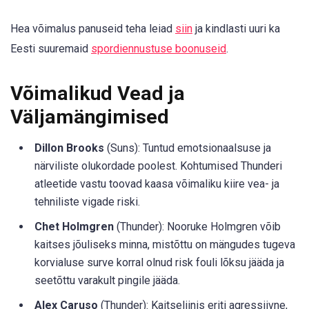
Hea võimalus panuseid teha leiad
siin
ja kindlasti uuri ka
Eesti suuremaid
spordiennustuse boonuseid
.
Võimalikud Vead ja
Väljamängimised
Dillon Brooks
(Suns): Tuntud emotsionaalsuse ja
närviliste olukordade poolest. Kohtumised Thunderi
atleetide vastu toovad kaasa võimaliku kiire vea- ja
tehniliste vigade riski.
Chet Holmgren
(Thunder): Nooruke Holmgren võib
kaitses jõuliseks minna, mistõttu on mängudes tugeva
korvialuse surve korral olnud risk fouli lõksu jääda ja
seetõttu varakult pingile jääda.
Alex Caruso
(Thunder): Kaitseliinis eriti agressiivne,