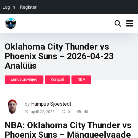
Log In
Register
Oklahoma City Thunder vs
Phoenix Suns – 2026-04-23
Analüüs
Ennustusvihjed
Korvpall
NBA
by
Hampus Sjoestedt
aprill 22, 2026
0
48
NBA: Oklahoma City Thunder vs
Phoenix Suns – Mängueelvaade