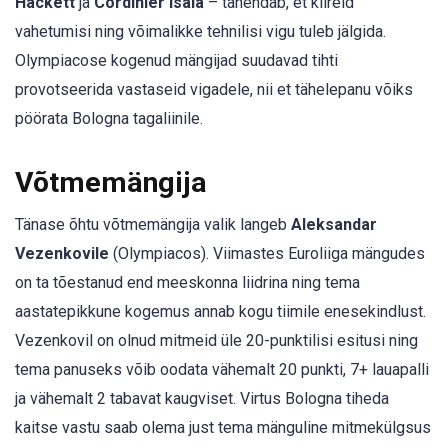
Hackett
ja
Cordinier Isaia
– tähendab, et kiireid
vahetumisi ning võimalikke tehnilisi vigu tuleb jälgida.
Olympiacose kogenud mängijad suudavad tihti
provotseerida vastaseid vigadele, nii et tähelepanu võiks
pöörata Bologna tagaliinile.
Võtmemängija
Tänase õhtu võtmemängija valik langeb
Aleksandar
Vezenkovile
(Olympiacos). Viimastes Euroliiga mängudes
on ta tõestanud end meeskonna liidrina ning tema
aastatepikkune kogemus annab kogu tiimile enesekindlust.
Vezenkovil on olnud mitmeid üle 20-punktilisi esitusi ning
tema panuseks võib oodata vähemalt 20 punkti, 7+ lauapalli
ja vähemalt 2 tabavat kaugviset. Virtus Bologna tiheda
kaitse vastu saab olema just tema mänguline mitmekülgsus