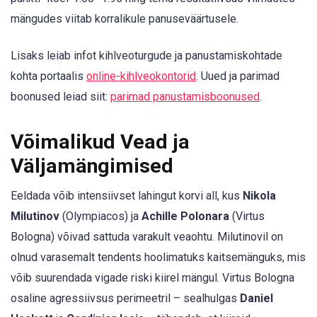
mängudes viitab korralikule panuseväärtusele.
Lisaks leiab infot kihlveoturgude ja panustamiskohtade
kohta portaalis
online-kihlveokontorid
. Uued ja parimad
boonused leiad siit:
parimad panustamisboonused
.
Võimalikud Vead ja
Väljamängimised
Eeldada võib intensiivset lahingut korvi all, kus
Nikola
Milutinov
(Olympiacos) ja
Achille Polonara
(Virtus
Bologna) võivad sattuda varakult veaohtu. Milutinovil on
olnud varasemalt tendents hoolimatuks kaitsemänguks, mis
võib suurendada vigade riski kiirel mängul. Virtus Bologna
osaline agressiivsus perimeetril – sealhulgas
Daniel