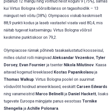
pidanud 12 mängu ning võitnud neist koguni 9 (75%), samas
kui Virtus Bologna võõrsilbilanss on tagasihoidlik – 13
mängust neli võitu (38%). Olympiacos viskab keskmiselt
88,9 punkti kodus ja laseb vastastel visata vaid 80,4, mis
näitab tugevat kaitsemängu. Virtus Bologna võõrsil
keskmine punktiskoor on 79,2.
Olympiacose rünnak põhineb tasakaalustatud koosseisul,
milles olulist rolli mängivad
Aleksandar Vezenkov
,
Tyler
Dorsey
,
Evan Fournier
ja tsenter
Nikola Milutinov
. Kaasa
aitavad kogenud kreeklased
Kostas Papanikolaou
ja
Thomas Walkup
. Virtus Bologna poolel on suurimat
võiduvõtit hoidnud ameeriklased, eeskätt
Carsen Edwards
ning vanameistrid
Marco Belinelli
ja
Daniel Hackett
, lisaks
tugevate Euroopa mängijate panus eesotsas
Tornike
Shengelia
ja
Achille Polonara
.