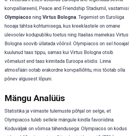
korvpalliareenil, Peace and Friendship Stadiumil, vastamisi
Olympiacos
ning
Virtus Bologna
. Tegemist on Euroliiga
hooaja tähtsa kohtumisega, kus kreeklastele on omane
ülevoolav kodupubliku toetus ning Itaalias mainekas Virtus
Bologna soovib üllatada võõrsil. Olympiacos on sel hooajal
kuulunud taas tippu, samas kui Virtus Bologna otsib
võimalust end taas kinnitada Euroopa eliidis. Linna
atmosfääri ootab erakordne korvpalliõhtu, mis tõotab olla
põnev algusest lõpuni.
Mängu Analüüs
Statistika ja viimaste tulemuste põhjal on selge, et
Olympiacos tuleb sellele mängule kindla favoriidina.
Koduväljak on võimsa tähendusega: Olympiacos on kodus