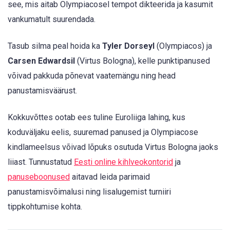
see, mis aitab Olympiacosel tempot dikteerida ja kasumit
vankumatult suurendada.
Tasub silma peal hoida ka
Tyler Dorseyl
(Olympiacos) ja
Carsen Edwardsil
(Virtus Bologna), kelle punktipanused
võivad pakkuda põnevat vaatemängu ning head
panustamisväärust.
Kokkuvõttes ootab ees tuline Euroliiga lahing, kus
koduväljaku eelis, suuremad panused ja Olympiacose
kindlameelsus võivad lõpuks osutuda Virtus Bologna jaoks
liiast. Tunnustatud
Eesti online kihlveokontorid
ja
panuseboonused
aitavad leida parimaid
panustamisvõimalusi ning lisalugemist turniiri
tippkohtumise kohta.