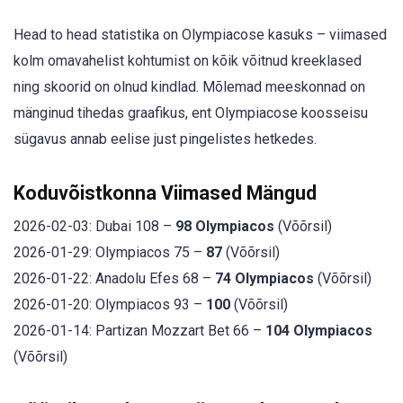
Head to head statistika on Olympiacose kasuks – viimased
kolm omavahelist kohtumist on kõik võitnud kreeklased
ning skoorid on olnud kindlad. Mõlemad meeskonnad on
mänginud tihedas graafikus, ent Olympiacose koosseisu
sügavus annab eelise just pingelistes hetkedes.
Koduvõistkonna Viimased Mängud
2026-02-03: Dubai 108 –
98 Olympiacos
(Võõrsil)
2026-01-29: Olympiacos 75 –
87
(Võõrsil)
2026-01-22: Anadolu Efes 68 –
74 Olympiacos
(Võõrsil)
2026-01-20: Olympiacos 93 –
100
(Võõrsil)
2026-01-14: Partizan Mozzart Bet 66 –
104 Olympiacos
(Võõrsil)