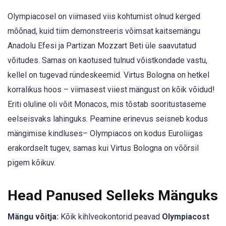
Olympiacosel on viimased viis kohtumist olnud kerged
mõõnad, kuid tiim demonstreeris võimsat kaitsemängu
Anadolu Efesi ja Partizan Mozzart Beti üle saavutatud
võitudes. Samas on kaotused tulnud võistkondade vastu,
kellel on tugevad ründeskeemid. Virtus Bologna on hetkel
korralikus hoos – viimasest viiest mängust on kõik võidud!
Eriti oluline oli võit Monacos, mis tõstab sooritustaseme
eelseisvaks lahinguks. Peamine erinevus seisneb kodus
mängimise kindluses– Olympiacos on kodus Euroliigas
erakordselt tugev, samas kui Virtus Bologna on võõrsil
pigem kõikuv.
Head Panused Selleks Mänguks
Mängu võitja:
Kõik kihlveokontorid peavad
Olympiacost