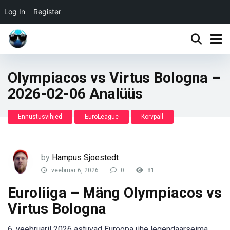
Log In
Register
Olympiacos vs Virtus Bologna –
2026-02-06 Analüüs
Ennustusvihjed
EuroLeague
Korvpall
by
Hampus Sjoestedt
veebruar 6, 2026
0
81
Euroliiga – Mäng Olympiacos vs
Virtus Bologna
6. veebruaril 2026 astuvad Euroopa ühe legendaarseima