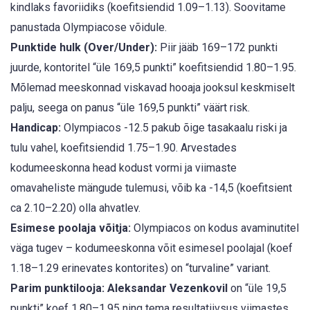
kindlaks favoriidiks (koefitsiendid 1.09–1.13). Soovitame
panustada Olympiacose võidule.
Punktide hulk (Over/Under):
Piir jääb 169–172 punkti
juurde, kontoritel “üle 169,5 punkti” koefitsiendid 1.80–1.95.
Mõlemad meeskonnad viskavad hooaja jooksul keskmiselt
palju, seega on panus “üle 169,5 punkti” väärt risk.
Handicap:
Olympiacos -12.5 pakub õige tasakaalu riski ja
tulu vahel, koefitsiendid 1.75–1.90. Arvestades
kodumeeskonna head kodust vormi ja viimaste
omavaheliste mängude tulemusi, võib ka -14,5 (koefitsient
ca 2.10–2.20) olla ahvatlev.
Esimese poolaja võitja:
Olympiacos on kodus avaminutitel
väga tugev – kodumeeskonna võit esimesel poolajal (koef
1.18–1.29 erinevates kontorites) on “turvaline” variant.
Parim punktilooja:
Aleksandar Vezenkovil
on “üle 19,5
punkti” koef 1.80–1.95 ning tema resultatiivsus viimastes