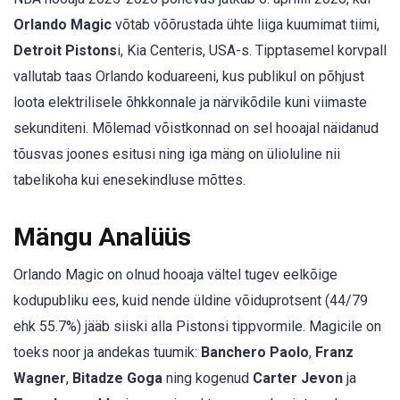
Orlando Magic
võtab võõrustada ühte liiga kuumimat tiimi,
Detroit Pistons
i, Kia Centeris, USA-s. Tipptasemel korvpall
vallutab taas Orlando koduareeni, kus publikul on põhjust
loota elektrilisele õhkkonnale ja närvikõdile kuni viimaste
sekunditeni. Mõlemad võistkonnad on sel hooajal näidanud
tõusvas joones esitusi ning iga mäng on ülioluline nii
tabelikoha kui enesekindluse mõttes.
Mängu Analüüs
Orlando Magic on olnud hooaja vältel tugev eelkõige
kodupubliku ees, kuid nende üldine võiduprotsent (44/79
ehk 55.7%) jääb siiski alla Pistonsi tippvormile. Magicile on
toeks noor ja andekas tuumik:
Banchero Paolo
,
Franz
Wagner
,
Bitadze Goga
ning kogenud
Carter Jevon
ja