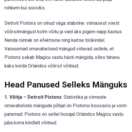
rohkem kui sooviks.
Detroit Pistons on olnud väga stabiilne: viimasest viiest
võõrsilmängust kolm võitu ja vaid üks pigem napp kaotus.
Nende rünnak on efektiivne ning kaitse töökindel.
Varasemad omavahelised mängud viitavad sellele, et
Pistons oskab Magicu vastu hästi mängida, olles tänavu
kaks korda Orlandos võõrsil võitnud.
Head Panused Selleks Mänguks
1. Võitja – Detroit Pistons
: Statistika ja viimaste
omavaheliste mängude põhjal on Pistonsi koosseis ja vorm
paremad. Pistons on sellel hooajal Orlandos Magicu vastu
juba korra kindlalt võitnud.