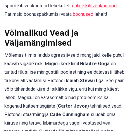
spordikihlveokontorid leheküljelt
online kihlveokontorid
.
Parimaid boonuspakkumisi vaata
boonused
lehelt!
Võimalikud Vead ja
Väljamängimised
Mõlemas tiimis leidub agressiivseid mängijaid, kelle puhul
kasvab vigade risk. Magicu keskliinil
Bitadze Goga
on
tuntud füüsilise mängustiili poolest ning eeldatavasti läheb
ta korvi all vastamisi Pistonsi
Isaiah Stewart
iga. See paar
võib tähendada kiireid isiklikke vigu, eriti kui mäng käest
läheb. Magicul on varasemalt olnud probleemiks ka
kogenud kaitsemängijate (
Carter Jevon
) tehnilised vead.
Pistonsi staarmängija
Cade Cunningham
suudab oma
kiiruse ning terava läbimurdega sageli vastased vea