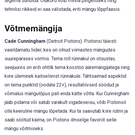
tegema sundida. Olukord võib minna pingeliseks ning
tehnilisi rikkeid ei saa välistada, eriti mängu lõppfaasis.
Võtmemängija
Cade Cunningham
(Detroit Pistons). Pistonsi täiesti
vaieldamatu liider, kes on olnud viimastes mängudes
suurepärases vormis. Tema roll rünnakul on otsustav,
seejuures on eriti ohtlik tema koostöö ääremängijatega ning
kiire üleminek kaitseliinist rünnakule. Tähtsaimad aspektid
on tema punktid (oodata 22+), resultatiivsed söödud ja
võimalus mängulõpus pall enda kätte võtta. Kui Cunningham
jääb pidama või satub varakult vigadeseisu, võib Pistonsil
olla keeruline mängu lõpetada. Kui ta saavutab kiire rütmi ja
saab söötud käima, on Pistons ilmselge favoriit selle
mängu võitmiseks.