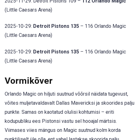
2025-11-29: Detroit Pistons 109 –
112 Orlando Magic
(Little Caesars Arena)
2025-10-29:
Detroit Pistons 135
– 116 Orlando Magic
(Little Caesars Arena)
2025-10-29:
Detroit Pistons 135
– 116 Orlando Magic
(Little Caesars Arena)
Vormikõver
Orlando Magic on hiljuti suutnud võõrsil näidata tugevust,
võites muljetavaldavalt Dallas Mavericksi ja skoorides palju
punkte. Samas on kaotatud olulisi kohtumisi – eriti
kodupubliku ees Pistonsi vastu sel hooajal märtsis.
Viimases viies mängus on Magic suutnud kolm korda
punktiliselt üle olla, ent vahel lastakse skoorida palju