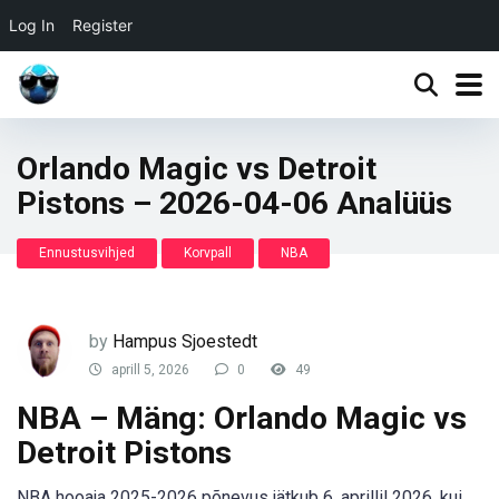
Log In
Register
Orlando Magic vs Detroit
Pistons – 2026-04-06 Analüüs
Ennustusvihjed
Korvpall
NBA
by
Hampus Sjoestedt
aprill 5, 2026
0
49
NBA – Mäng: Orlando Magic vs
Detroit Pistons
NBA hooaja 2025-2026 põnevus jätkub 6. aprillil 2026, kui