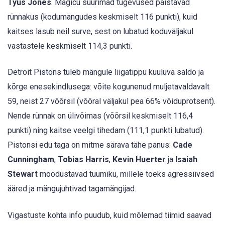
Tyus Jones
. Magicu suurimad tugevused paistavad
rünnakus (kodumängudes keskmiselt 116 punkti), kuid
kaitses lasub neil surve, sest on lubatud koduväljakul
vastastele keskmiselt 114,3 punkti.
Detroit Pistons tuleb mängule liigatippu kuuluva saldo ja
kõrge enesekindlusega: võite kogunenud muljetavaldavalt
59, neist 27 võõrsil (võõral väljakul pea 66% võiduprotsent).
Nende rünnak on ülivõimas (võõrsil keskmiselt 116,4
punkti) ning kaitse veelgi tihedam (111,1 punkti lubatud).
Pistonsi edu taga on mitme särava tähe panus:
Cade
Cunningham
,
Tobias Harris
,
Kevin Huerter
ja
Isaiah
Stewart
moodustavad tuumiku, millele toeks agressiivsed
ääred ja mängujuhtivad tagamängijad.
Vigastuste kohta info puudub, kuid mõlemad tiimid saavad