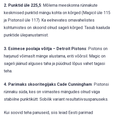
2. Punktid üle 225,5
: Mõlema meeskonna rünnakute
keskmised punktid mängu kohta on kõrged (Magicil üle 115
ja Pistonsil üle 117). Ka eelnevates omavahelistes
kohtumistes on skoorid olnud sageli kõrged. Tasub kaaluda
punktide ülepanustamist.
3. Esimese poolaja võitja – Detroit Pistons
: Pistons on
harjunud võimaslt mänge alustama, eriti võõrsil. Magic on
sageli jäänud alguses taha ja püüdnud lõpus vahet tagasi
teha.
4. Parimaks skooritegijaks Cade Cunningham
: Pistonsi
rünnaku süda, kes on viimastes mängudes olnud väga
stabiilne punktikütt. Sobilik variant resultatiivsuspanuseks.
Kui soovid teha panuseid, siis leiad Eesti parimad