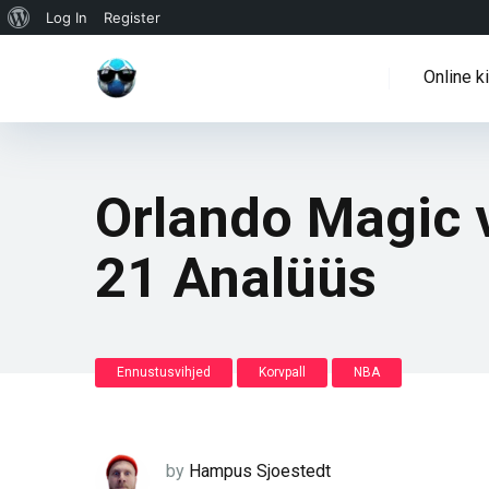
WordPressi
Log In
Register
info
Online k
Orlando Magic 
21 Analüüs
Ennustusvihjed
Korvpall
NBA
by
Hampus Sjoestedt