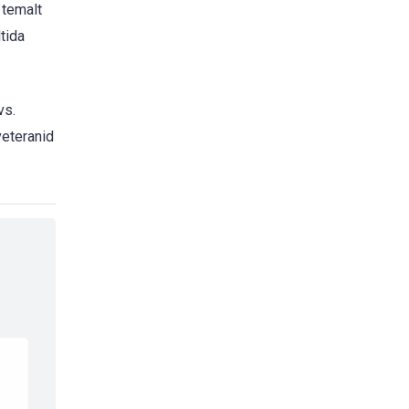
 temalt
tida
vs.
veteranid