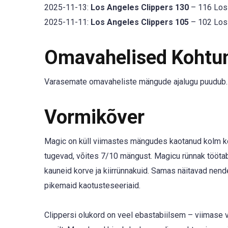
2025-11-13:
Los Angeles Clippers 130
– 116 Los 
2025-11-11:
Los Angeles Clippers 105
– 102 Los 
Omavahelised Kohtu
Varasemate omavaheliste mängude ajalugu puudub.
Vormikõver
Magic on küll viimastes mängudes kaotanud kolm koh
tugevad, võites 7/10 mängust. Magicu rünnak töötab 
kauneid korve ja kiirrünnakuid. Samas näitavad nend
pikemaid kaotusteseeriaid.
Clippersi olukord on veel ebastabiilsem – viimase 