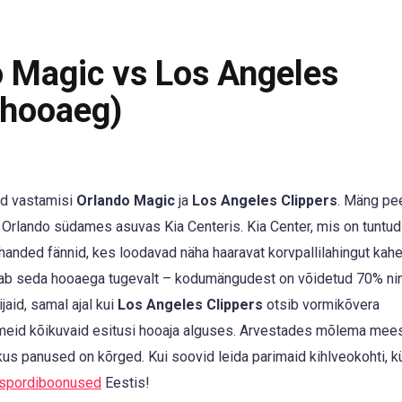
 Magic vs Los Angeles
 hooaeg)
d vastamisi
Orlando Magic
ja
Los Angeles Clippers
. Mäng pe
Orlando südames asuvas Kia Centeris. Kia Center, mis on tuntud
handed fännid, kes loodavad näha haaravat korvpallilahingut kahe
ab seda hooaega tugevalt – kodumängudest on võidetud 70% ni
aid, samal ajal kui
Los Angeles Clippers
otsib vormikõvera
itmeid kõikuvaid esitusi hooaja alguses. Arvestades mõlema me
 kus panused on kõrged. Kui soovid leida parimaid kihlveokohti, k
spordiboonused
Eestis!