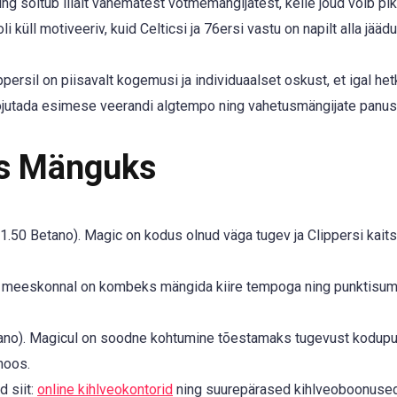
ng sõltub liialt vanematest võtmemängijatest, kelle jõud võib pi
küll motiveeriv, kuid Celticsi ja 76ersi vastu on napilt alla jäädu
ersil on piisavalt kogemusi ja individuaalset oskust, et igal het
õjutada esimese veerandi algtempo ning vahetusmängijate panus
ks Mänguks
 1.50 Betano). Magic on kodus olnud väga tugev ja Clippersi kaits
l meeskonnal on kombeks mängida kiire tempoga ning punktisu
ano). Magicul on soodne kohtumine tõestamaks tugevust kodupub
hoos.
d siit:
online kihlveokontorid
ning suurepärased kihlveoboonuse