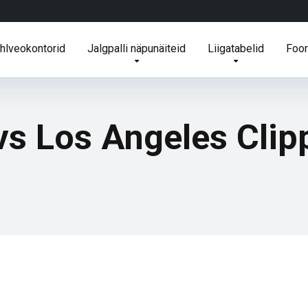
ihlveokontorid
Jalgpalli näpunäiteid
Liigatabelid
Foo
vs Los Angeles Clip