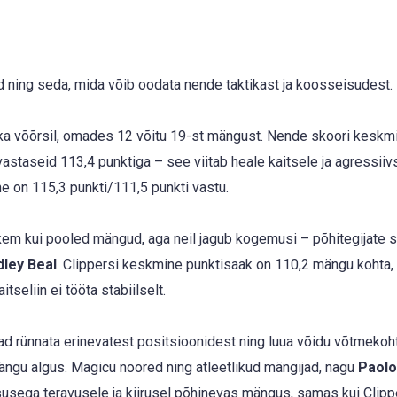
ning seda, mida võib oodata nende taktikast ja koosseisudest.
 ka võõrsil, omades 12 võitu 19-st mängust. Nende skoori keskm
staseid 113,4 punktiga – see viitab heale kaitsele ja agressiiv
e on 115,3 punkti/111,5 punkti vastu.
kem kui pooled mängud, aga neil jagub kogemusi – põhitegijate 
dley Beal
. Clippersi keskmine punktisaak on 110,2 mängu kohta,
seliin ei tööta stabiilselt.
rünnata erinevatest positsioonidest ning luua võidu võtmekoht
ängu algus. Magicu noored ning atleetlikud mängijad, nagu
Paolo
tsusega teravusele ja kiirusel põhinevas mängus, samas kui Clipp