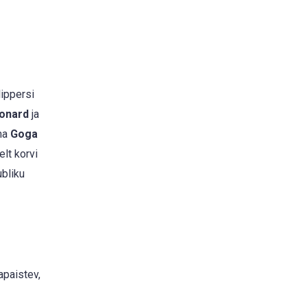
ippersi
onard
ja
ema
Goga
elt korvi
ubliku
apaistev,