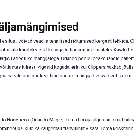
Väljamängimised
tusi, võivad vead ja tehnilised rikkumised kergest tekkida. Cl
entsiaale kiireteks isiklike vigade kogumiseks näiteks
Kawhi Le
gicu atleetlike mängijatega. Orlando poolel peaks tähele pan
võitlustes kiiresti vigasid koguda, eriti kui Clippers hakkab jõulis
e närvilisuse poolest, kuid noored mängijad võivad eriti kodup
olo Banchero
(Orlando Magic). Tema hooaja algus on olnud silm
omineerida, kuid ka kaugemalt trahviliinilt visata. Tema keskmine