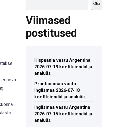
Otsi
Viimased
postitused
Hispaania vastu Argentina
etakse
2026-07-19 koefitsiendid ja
analüüs
 erineva
Prantsusmaa vastu
ng
Inglismaa 2026-07-18
koefitsiendid ja analüüs
eskonna
Inglismaa vastu Argentina
ülasta
2026-07-15 koefitsiendid ja
analüüs