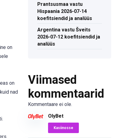
Prantsusmaa vastu
Hispaania 2026-07-14
koefitsiendid ja analüüs
Argentina vastu Šveits
2026-07-12 koefitsiendid ja
analüüs
ine on
sele
Viimased
seas on
kommentaarid
 kuid nad
Kommentaare ei ole.
OlyBet
i.
Kasiinosse
ers