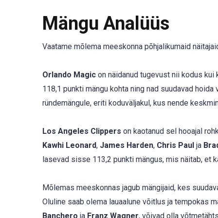
Mängu Analüüs
Vaatame mõlema meeskonna põhjalikumaid näitajaid 
Orlando Magic
on näidanud tugevust nii kodus kui
118,1 punkti mängu kohta ning nad suudavad hoida va
ründemängule, eriti koduväljakul, kus nende keskmin
Los Angeles Clippers
on kaotanud sel hooajal roh
Kawhi Leonard
,
James Harden
,
Chris Paul
ja
Bra
lasevad sisse 113,2 punkti mängus, mis näitab, et kait
Mõlemas meeskonnas jagub mängijaid, kes suudavad 
Oluline saab olema lauaalune võitlus ja tempokas m
Banchero
ja
Franz Wagner
, võivad olla võtmetäh