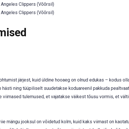
Angeles Clippers (Võõrsil)
Angeles Clippers (Võõrsil)
mised
tumist järjest, kuid üldine hooaeg on olnud edukas – kodus olla
hästi ning tüüpiliselt suudetakse koduareenil pakkuda pealtvaat
e viimased tulemused, et vajatakse väikest tõusu vormis, et vält
viie mängu jooksul on võidetud kolm, kuid kaks viimast on kaotat