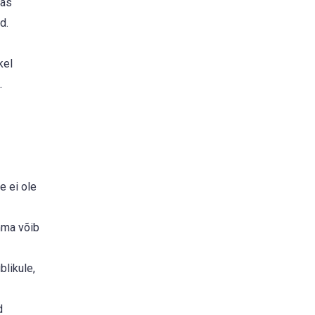
kas
d.
kel
.
e ei ole
mma võib
likule,
d