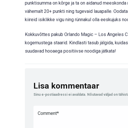
punktisumma on kõrge ja ta on aidanud meeskonda 
vähemalt 20+ punkti ning tugevaid lauapalle. Oodata 
kiireid isiklikke vigu ning rünnakul olla eeskujuks 
Kokkuvõttes pakub Orlando Magic – Los Angeles Clipp
kogemustega staarid. Kindlasti tasub jälgida, kuida
suudavad hooaega positiivse noodiga jätkata!
Lisa kommentaar
Sinu e-postiaadressi ei avaldata.
Nõutavad väljad on tähis