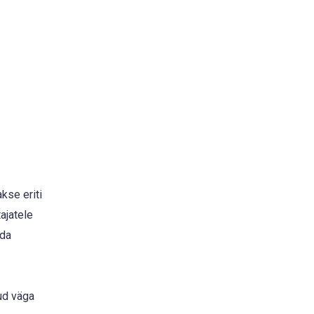
kse eriti
ajatele
ida
ud väga