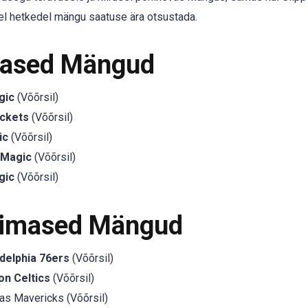
tel hetkedel mängu saatuse ära otsustada.
mased Mängud
gic
(Võõrsil)
ckets
(Võõrsil)
ic
(Võõrsil)
 Magic
(Võõrsil)
gic
(Võõrsil)
iimased Mängud
adelphia 76ers
(Võõrsil)
on Celtics
(Võõrsil)
as Mavericks (Võõrsil)