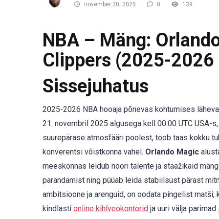
november 20, 2025
0
139
NBA – Mäng: Orlando
Clippers (2025-2026
Sissejuhatus
2025-2026 NBA hooaja põnevas kohtumises läheva
21. novembril 2025 algusega kell 00:00 UTC USA-s, 
suurepärase atmosfääri poolest, toob taas kokku tu
konverentsi võistkonna vahel.
Orlando Magic
alust
meeskonnas leidub noori talente ja staažikaid mängij
parandamist ning püüab leida stabiilsust pärast m
ambitsioone ja arenguid, on oodata pingelist matši,
kindlasti
online kihlveokontorid
ja uuri välja parimad