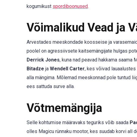
kogumikust
spordiboonused
.
Võimalikud Vead ja 
Arvestades meeskondade koosseise ja varasemaid esi
poolel on agressiivsete kaitsemängijate hulgas pot
Derrick Jones
, kuna nad peavad hakkama saama Ma
Bitadze
ja
Wendell Carter
, kes võivad lauaalustes 
alla mängima. Mõlemad meeskonnad pole tuntud liigs
ees sattuda surve alla.
Võtmemängija
Selle kohtumise määravaks teguriks võib saada
Pa
olles Magicu rünnaku mootor, kes suudab korvi all d