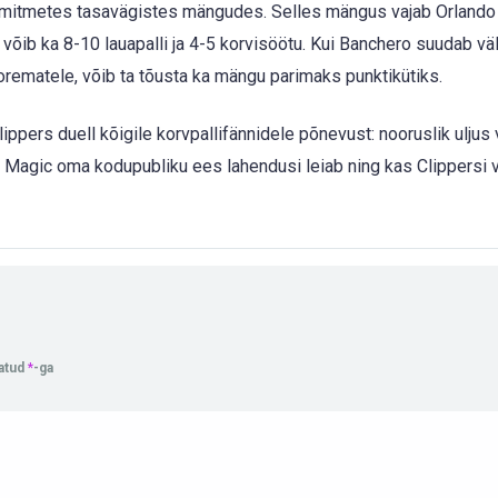
mitmetes tasavägistes mängudes. Selles mängus vajab Orlando
võib ka 8-10 lauapalli ja 4-5 korvisöötu. Kui Banchero suudab väl
noorematele, võib ta tõusta ka mängu parimaks punktikütiks.
ers duell kõigile korvpallifännidele põnevust: nooruslik uljus 
s Magic oma kodupubliku ees lahendusi leiab ning kas Clippersi 
tatud
*
-ga