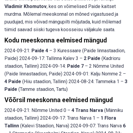
Vladimir Khomutov
, kes on võimelised Paide kaitset
murdma. Mõlemal meeskonnal on mõned vigastused ja
puudujad, mis võivad mängupilti mõjutada, kuid mõlemad
tiimid saavad siiski tugeva koosseisu väljakule saata.
Kodu meeskonna eelmised mängud
2024-09-21:
Paide 4
– 3 Kuressaare (Paide linnastaadion,
Paide) 2024-09-17: Tallinna Kalev 3 –
2 Paide
(Kadrioru
staadion, Tallinn) 2024-09-14:
Paide 7
– 2 Nõmme United
(Paide linnastaadion, Paide) 2024-09-01: Kalju Nomme 2 –
4 Paide
(Hiiu staadion, Tallinn) 2024-08-24: Tammeka 1 –
3
Paide
(Tamme staadion, Tartu)
Võõrsil meeskonna eelmised mängud
2024-09-21: Nõmme United 0 –
4 Trans Narva
(Männiku
staadion, Tallinn) 2024-09-17: Trans Narva 1 –
1 Flora
Tallinn
(Kalevi Staadion, Narva) 2024-09-07: Trans Narva
6