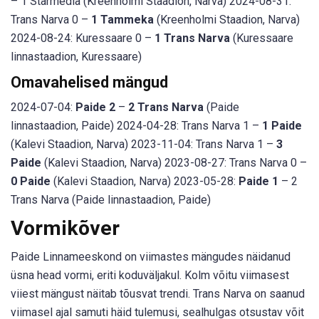
– 1 Starmedia (Kreenholmi Staadion, Narva) 2024-08-31:
Trans Narva 0 –
1 Tammeka
(Kreenholmi Staadion, Narva)
2024-08-24: Kuressaare 0 –
1 Trans Narva
(Kuressaare
linnastaadion, Kuressaare)
Omavahelised mängud
2024-07-04:
Paide 2
–
2 Trans Narva
(Paide
linnastaadion, Paide) 2024-04-28: Trans Narva 1 –
1 Paide
(Kalevi Staadion, Narva) 2023-11-04: Trans Narva 1 –
3
Paide
(Kalevi Staadion, Narva) 2023-08-27: Trans Narva 0 –
0 Paide
(Kalevi Staadion, Narva) 2023-05-28:
Paide 1
– 2
Trans Narva (Paide linnastaadion, Paide)
Vormikõver
Paide Linnameeskond on viimastes mängudes näidanud
üsna head vormi, eriti koduväljakul. Kolm võitu viimasest
viiest mängust näitab tõusvat trendi. Trans Narva on saanud
viimasel ajal samuti häid tulemusi, sealhulgas otsustav võit