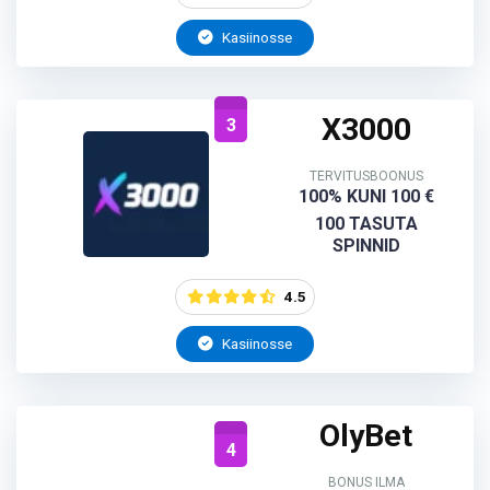
Kasiinosse
X3000
3
TERVITUSBOONUS
100% KUNI 100 €
100 TASUTA
SPINNID
4.5
Kasiinosse
OlyBet
4
BONUS ILMA