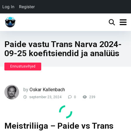
Log In
Register
Paide vastu Trans Narva 2024-
09-25 koefitsiendid ja analüüs
Ennustusvihjed
by
Oskar Kallenbach
september 23, 2024
0
239
Meistriliiga – Paide vs Trans