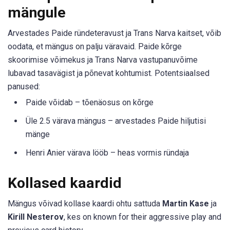
mängule
Arvestades Paide ründeteravust ja Trans Narva kaitset, võib
oodata, et mängus on palju väravaid. Paide kõrge
skoorimise võimekus ja Trans Narva vastupanuvõime
lubavad tasavägist ja põnevat kohtumist. Potentsiaalsed
panused:
Paide võidab – tõenäosus on kõrge
Üle 2.5 värava mängus – arvestades Paide hiljutisi
mänge
Henri Anier värava lööb – heas vormis ründaja
Kollased kaardid
Mängus võivad kollase kaardi ohtu sattuda
Martin Kase
ja
Kirill Nesterov
, kes on known for their aggressive play and