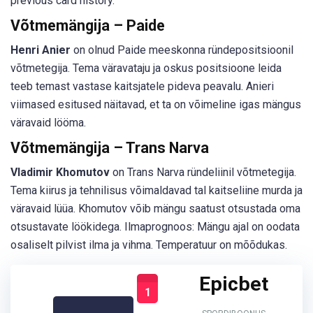
previous card history.
Võtmemängija – Paide
Henri Anier
on olnud Paide meeskonna ründepositsioonil
võtmetegija. Tema väravataju ja oskus positsioone leida
teeb temast vastase kaitsjatele pideva peavalu. Anieri
viimased esitused näitavad, et ta on võimeline igas mängus
väravaid lööma.
Võtmemängija – Trans Narva
Vladimir Khomutov
on Trans Narva ründeliinil võtmetegija.
Tema kiirus ja tehnilisus võimaldavad tal kaitseliine murda ja
väravaid lüüa. Khomutov võib mängu saatust otsustada oma
otsustavate löökidega. Ilmaprognoos: Mängu ajal on oodata
osaliselt pilvist ilma ja vihma. Temperatuur on mõõdukas.
Epicbet
1