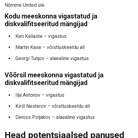
Nõmme United üle.
Kodu meeskonna vigastatud ja
diskvalifitseeritud mängijad
Ken Kallaste – vigastus
Martin Kase – võistluskeeldu all
Georgi Tunjov – alaealine vigastus
Võõrsil meeskonna vigastatud ja
diskvalifitseeritud mängijad
Ilja Antonov – vigastus
Kirill Nesterov – võistluskeeldu all
Deniss Poljakov – alaealine vigastus
Head potentsiaalsed panused