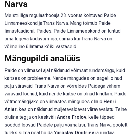
Narva
Meistriliiga regulaarhooaja 23. voorus kohtuvad Paide
Linnameeskond ja Trans Narva. Mäng toimub Paide
linnastaadionil, Paides. Paide Linnameeskond on tuntud
oma tugeva koduvormiga, samas kui Trans Narva on
võimeline üllatama kõiki vastaseid.
Mängupildi analüüs
Paide on viimasel ajal näidanud võimsat ründemängu, kuid
kaitses on probleeme. Nende mängudes on sageli olnud
palju väravaid. Trans Narva on võrreldes Paidega vähem
väravaid löönud, kuid nende kaitse on olnud kindlam. Paide
võtmemängijaks on viimastes mängudes olnud
Henri
Anier
, kes on näidanud muljetavaldavat väravavaistu. Teine
oluline tegija on keskväli
Andre Frolov
, kelle täpsed
söödud loovad Paidele palju võimalusi. Trans Narva poolelt
tuleks silma peal hoida
Yaroslav Dmitriev
ja ründaja