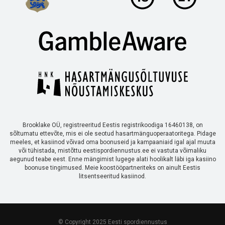
Brooklake OÜ, registreeritud Eestis registrikoodiga 16460138, on
sõltumatu ettevõte, mis ei ole seotud hasartmänguoperaatoritega. Pidage
meeles, et kasiinod võivad oma boonuseid ja kampaaniaid igal ajal muuta
või tühistada, mistõttu eestispordiennustus.ee ei vastuta võimaliku
aegunud teabe eest. Enne mängimist lugege alati hoolikalt läbi iga kasiino
boonuse tingimused. Meie koostööpartneriteks on ainult Eestis
litsentseeritud kasiinod.
© Copyright 2025 Eesti spordiennustus