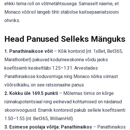
ehkki tema roll on võtmetähtsusega. Sarnaselt näeme, et
Monaco võõrsil langeb tihti stabiilse kaitsepaaniatsiooni
ohvriks.
Head Panused Selleks Mänguks
1. Panathinaikose võit
– Kõik kontorid (nt. 1xBet, Bet365,
Marathonbet) pakuvad kodumeeskonna võidu jaoks
koefitsienti keskeltläbi 1.25–1.31. Arvestades
Panathinaikose koduvormiga ning Monaco nõrka viimast
võõrsilkäiku, on see ratsionaalne panus.
2. Kokku üle 169.5 punkti
– Mõlemas tiimis on kõrge
rünnakupotentsiaal ning eelnevad kohtumised on näidanud
skoorivoogusid. Enamik kontoreid pakub sellele koefitsienti
1.50–1.55 (nt. Bet365, WilliamHill).
3. Esimese poolaja võitja: Panathinaikos
– Panathinaikos