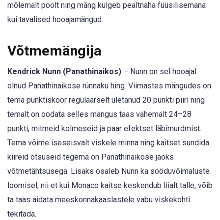
mõlemalt poolt ning mäng kulgeb pealtnäha füüsilisemana
kui tavalised hooajamängud.
Võtmemängija
Kendrick Nunn (Panathinaikos)
– Nunn on sel hooajal
olnud Panathinaikose rünnaku hing. Viimastes mängudes on
tema punktiskoor regulaarselt ületanud 20 punkti piiri ning
temalt on oodata selles mängus taas vähemalt 24–28
punkti, mitmeid kolmeseid ja paar efektset läbimurdmist.
Tema võime iseseisvalt viskele minna ning kaitset sundida
kiireid otsuseid tegema on Panathinaikose jaoks
võtmetähtsusega. Lisaks osaleb Nunn ka sööduvõimaluste
loomisel, nii et kui Monaco kaitse keskendub liialt talle, võib
ta taas aidata meeskonnakaaslastele vabu viskekohti
tekitada.