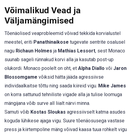
Võimalikud Vead ja
Väljamängimised
Tõenäolised veaprobleemid võivad tekkida korvialustel
meestel, eriti
Panathinaikose
tugevate sentrite osalusel
nagu
Richaun Holmes
ja
Mathias Lessort
, sest Monaco
suunab sageli rünnakud korvi alla ja kasutab post-up
olukordi. Monaco poolelt on oht, et
Alpha Diallo
või
Jaron
Blossomgame
võiksid hätta jääda agressiivse
individaalkaitse tõttu ning saada kiireid vigu.
Mike James
on korra sattunud tehniliste vigade alla ja tulise loomuga
mängijana võib surve all liialt närvi minna.
Samuti võib
Kostas Sloukas
agressiivselt katma asudes
koguda lühikese ajaga vigu. Suure tõenäosusega vastase
press ja kiirtempoline mäng võivad kaasa tuua rohkelt vigu