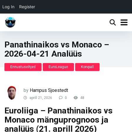
Log In
Register
Panathinaikos vs Monaco –
2026-04-21 Analüüs
Ennustusvihjed
EuroLeague
Korvpall
by
Hampus Sjoestedt
aprill 21, 2026
0
48
Euroliiga – Panathinaikos vs
Monaco mänguprognoos ja
analüüs (21. aprill 2026)