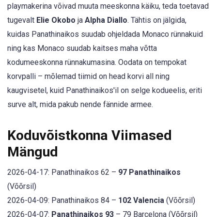
playmakerina võivad muuta meeskonna käiku, teda toetavad
tugevalt
Elie Okobo
ja
Alpha Diallo
. Tähtis on jälgida,
kuidas Panathinaikos suudab ohjeldada Monaco rünnakuid
ning kas Monaco suudab kaitses maha võtta
kodumeeskonna rünnakumasina. Oodata on tempokat
korvpalli – mõlemad tiimid on head korvi all ning
kaugvisetel, kuid Panathinaikos'il on selge kodueelis, eriti
surve alt, mida pakub nende fännide armee.
Koduvõistkonna Viimased
Mängud
2026-04-17: Panathinaikos 62 –
97 Panathinaikos
(Võõrsil)
2026-04-09: Panathinaikos 84 –
102 Valencia
(Võõrsil)
2026-04-07:
Panathinaikos 93
– 79 Barcelona (Võõrsil)