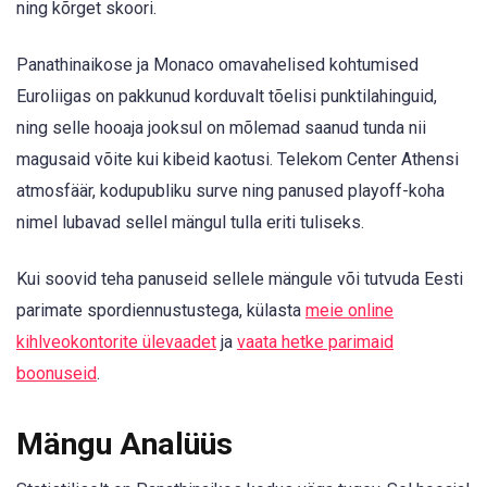
ning kõrget skoori.
Panathinaikose ja Monaco omavahelised kohtumised
Euroliigas on pakkunud korduvalt tõelisi punktilahinguid,
ning selle hooaja jooksul on mõlemad saanud tunda nii
magusaid võite kui kibeid kaotusi. Telekom Center Athensi
atmosfäär, kodupubliku surve ning panused playoff-koha
nimel lubavad sellel mängul tulla eriti tuliseks.
Kui soovid teha panuseid sellele mängule või tutvuda Eesti
parimate spordiennustustega, külasta
meie online
kihlveokontorite ülevaadet
ja
vaata hetke parimaid
boonuseid
.
Mängu Analüüs