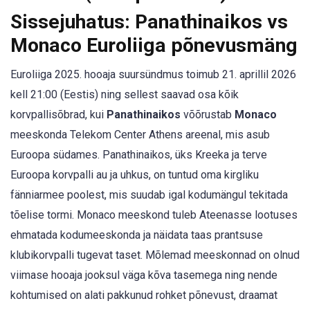
Sissejuhatus: Panathinaikos vs
Monaco Euroliiga põnevusmäng
Euroliiga 2025. hooaja suursündmus toimub 21. aprillil 2026
kell 21:00 (Eestis) ning sellest saavad osa kõik
korvpallisõbrad, kui
Panathinaikos
võõrustab
Monaco
meeskonda Telekom Center Athens areenal, mis asub
Euroopa südames. Panathinaikos, üks Kreeka ja terve
Euroopa korvpalli au ja uhkus, on tuntud oma kirgliku
fänniarmee poolest, mis suudab igal kodumängul tekitada
tõelise tormi. Monaco meeskond tuleb Ateenasse lootuses
ehmatada kodumeeskonda ja näidata taas prantsuse
klubikorvpalli tugevat taset. Mõlemad meeskonnad on olnud
viimase hooaja jooksul väga kõva tasemega ning nende
kohtumised on alati pakkunud rohket põnevust, draamat