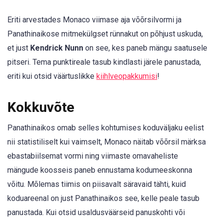
Eriti arvestades Monaco viimase aja võõrsilvormi ja
Panathinaikose mitmekülgset rünnakut on põhjust uskuda,
et just
Kendrick Nunn
on see, kes paneb mängu saatusele
pitseri. Tema punktireale tasub kindlasti järele panustada,
eriti kui otsid väärtuslikke
kiihlveopakkumisi
!
Kokkuvõte
Panathinaikos omab selles kohtumises koduväljaku eelist
nii statistiliselt kui vaimselt, Monaco näitab võõrsil märksa
ebastabiilsemat vormi ning viimaste omavaheliste
mängude koosseis paneb ennustama kodumeeskonna
võitu. Mõlemas tiimis on piisavalt säravaid tähti, kuid
koduareenal on just Panathinaikos see, kelle peale tasub
panustada. Kui otsid usaldusväärseid panuskohti või