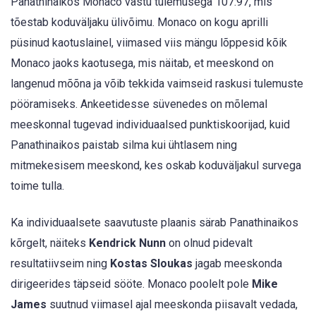
Panathinaikos Monaco vastu tulemusega 107:97, mis
tõestab koduväljaku ülivõimu. Monaco on kogu aprilli
püsinud kaotuslainel, viimased viis mängu lõppesid kõik
Monaco jaoks kaotusega, mis näitab, et meeskond on
langenud mõõna ja võib tekkida vaimseid raskusi tulemuste
pööramiseks. Ankeetidesse süvenedes on mõlemal
meeskonnal tugevad individuaalsed punktiskoorijad, kuid
Panathinaikos paistab silma kui ühtlasem ning
mitmekesisem meeskond, kes oskab koduväljakul survega
toime tulla.
Ka individuaalsete saavutuste plaanis särab Panathinaikos
kõrgelt, näiteks
Kendrick Nunn
on olnud pidevalt
resultatiivseim ning
Kostas Sloukas
jagab meeskonda
dirigeerides täpseid sööte. Monaco poolelt pole
Mike
James
suutnud viimasel ajal meeskonda piisavalt vedada,