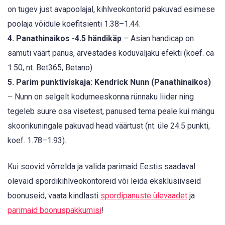
on tugev just avapoolajal, kihlveokontorid pakuvad esimese
poolaja võidule koefitsienti 1.38–1.44.
4. Panathinaikos -4.5 händikäp
– Asian handicap on
samuti väärt panus, arvestades koduväljaku efekti (koef. ca
1.50, nt. Bet365, Betano).
5. Parim punktiviskaja: Kendrick Nunn (Panathinaikos)
– Nunn on selgelt kodumeeskonna rünnaku liider ning
tegeleb suure osa visetest, panused tema peale kui mängu
skoorikuningale pakuvad head väärtust (nt. üle 24.5 punkti,
koef. 1.78–1.93).
Kui soovid võrrelda ja valida parimaid Eestis saadaval
olevaid spordikihlveokontoreid või leida eksklusiivseid
boonuseid, vaata kindlasti
spordipanuste ülevaadet
ja
parimaid boonuspakkumisi
!