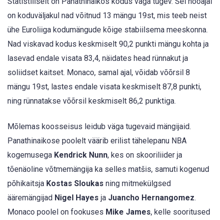
Statistiliselt on Panathinaikos kodus väga tugev. Sel hooajal
on koduväljakul nad võitnud 13 mängu 19st, mis teeb neist
ühe Euroliiga kodumängude kõige stabiilsema meeskonna.
Nad viskavad kodus keskmiselt 90,2 punkti mängu kohta ja
lasevad endale visata 83,4, näidates head rünnakut ja
soliidset kaitset. Monaco, samal ajal, võidab võõrsil 8
mängu 19st, lastes endale visata keskmiselt 87,8 punkti,
ning rünnatakse võõrsil keskmiselt 86,2 punktiga.
Mõlemas koosseisus leidub väga tugevaid mängijaid.
Panathinaikose poolelt väärib erilist tähelepanu NBA
kogemusega
Kendrick Nunn
, kes on skooriliider ja
tõenäoline võtmemängija ka selles matšis, samuti kogenud
põhikaitsja
Kostas Sloukas
ning mitmekülgsed
ääremängijad
Nigel Hayes
ja
Juancho Hernangomez
.
Monaco poolel on fookuses
Mike James
, kelle sooritused