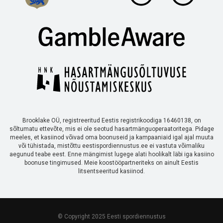
Brooklake OÜ, registreeritud Eestis registrikoodiga 16460138, on
sõltumatu ettevõte, mis ei ole seotud hasartmänguoperaatoritega. Pidage
meeles, et kasiinod võivad oma boonuseid ja kampaaniaid igal ajal muuta
või tühistada, mistõttu eestispordiennustus.ee ei vastuta võimaliku
aegunud teabe eest. Enne mängimist lugege alati hoolikalt läbi iga kasiino
boonuse tingimused. Meie koostööpartneriteks on ainult Eestis
litsentseeritud kasiinod.
© Copyright 2025 Eesti spordiennustus