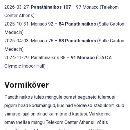
2026-03-27:
Panathinaikos 107
– 97 Monaco (Telekom
Center Athens)
2025-10-31: Monaco 92 –
84 Panathinaikos
(Salle Gaston
Medecin)
2025-04-03: Monaco 76 –
88 Panathinaikos
(Salle Gaston
Medecin)
2024-11-29: Panathinaikos 88 –
91 Monaco
(O.A.C.A.
Olympic Indoor Hall)
Vormikõver
Panathinaikos tuleb mängule pärast segaseid tulemusi –
pigem head kodumängud, kus nad võidavad stabiilselt, kuid
viimasel ajal on olnud ka mitmeid kaotusi. Värskeima
omavahelise mängu Telekom Center Athensil võitis