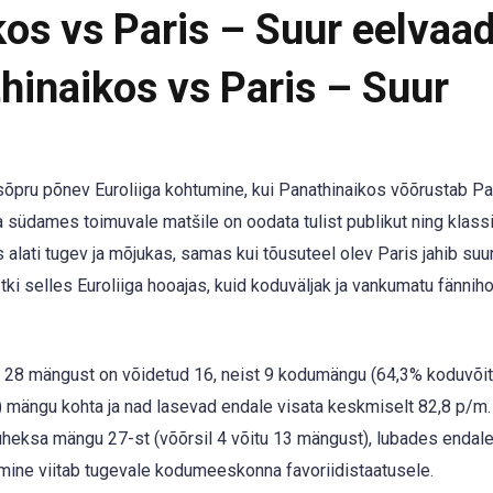
kos vs Paris – Suur eelvaa
hinaikos vs Paris – Suur
isõpru põnev Euroliiga kohtumine, kui Panathinaikos võõrustab Par
üdames toimuvale matšile on oodata tulist publikut ning klassi
 alati tugev ja mõjukas, samas kui tõusuteel olev Paris jahib suu
ki selles Euroliiga hooajas, kuid koduväljak ja vankumatu fännih
g: 28 mängust on võidetud 16, neist 9 kodumängu (64,3% koduvõite
 mängu kohta ja nad lasevad endale visata keskmiselt 82,8 p/m.
 üheksa mängu 27-st (võõrsil 4 võitu 13 mängust), lubades endale
kumine viitab tugevale kodumeeskonna favoriidistaatusele.