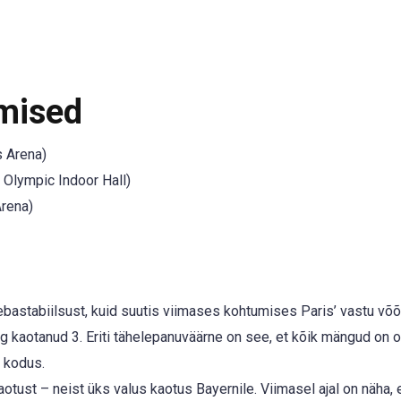
mised
 Arena)
. Olympic Indoor Hall)
rena)
bastabiilsust, kuid suutis viimases kohtumises Paris’ vastu võõ
ng kaotanud 3. Eriti tähelepanuväärne on see, et kõik mängud on 
 kodus.
otust – neist üks valus kaotus Bayernile. Viimasel ajal on näha, 