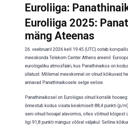
Euroliiga: Panathinai
Euroliiga 2025: Panat
mäng Ateenas
26. veebruaril 2026 kell 19:45 (UTC) ootab korvpall
meeskonda Telekom Center Athens areenil. Euroopa s
euroliigaliku atmosfääri, kus Panathinaikos on kodus
üllatust. Mõlemal meeskonnal on olnud kõikuvaid het
annavad Panathinaikosele selge eelise.
Panathinaikosel on Euroliigas olnud korralik hooae
õnnestub kodus visata keskmiselt 88,4 punkti (p/m)
seni olnud hooajal alavormis, olles võitnud kõigest
ligi 91,8 punkti mängus võõral väljakul. Selline kõi