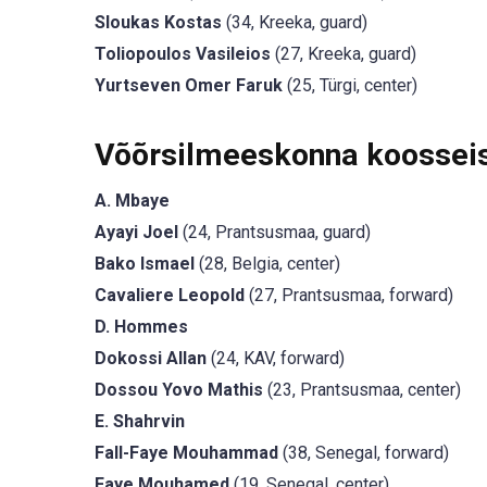
Sloukas Kostas
(34, Kreeka, guard)
Toliopoulos Vasileios
(27, Kreeka, guard)
Yurtseven Omer Faruk
(25, Türgi, center)
Võõrsilmeeskonna koosseis
A. Mbaye
Ayayi Joel
(24, Prantsusmaa, guard)
Bako Ismael
(28, Belgia, center)
Cavaliere Leopold
(27, Prantsusmaa, forward)
D. Hommes
Dokossi Allan
(24, KAV, forward)
Dossou Yovo Mathis
(23, Prantsusmaa, center)
E. Shahrvin
Fall-Faye Mouhammad
(38, Senegal, forward)
Faye Mouhamed
(19, Senegal, center)