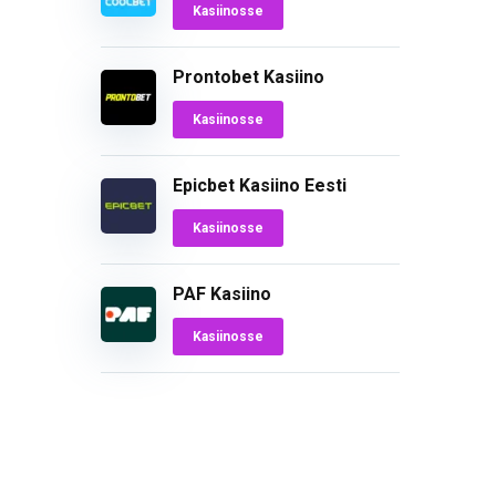
Kasiinosse
Prontobet Kasiino
Kasiinosse
Epicbet Kasiino Eesti
Kasiinosse
PAF Kasiino
Kasiinosse