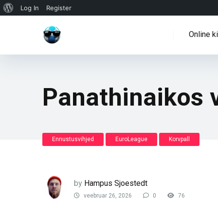
WordPressi
Log In
Register
info
Online k
Panathinaikos 
Ennustusvihjed
EuroLeague
Korvpall
by
Hampus Sjoestedt
veebruar 26, 2026
0
76