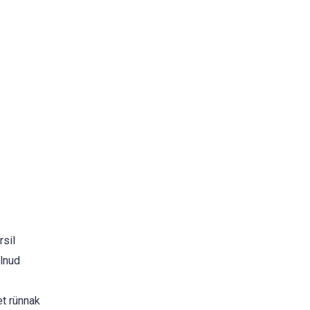
rsil
olnud
et rünnak