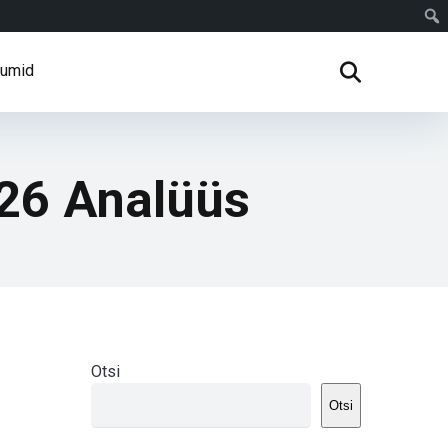
rumid
-26 Analüüs
Otsi
Otsi