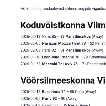
Hetkel ei ole teadaolevaid võtmemängijate vigastus
Koduvõistkonna Vii
2026-02-13: Paris 85 –
83 Panathinaikos
(Away)
2026-02-05:
Partizan Mozzart Bet 78
– 62 Panath
2026-02-03: Paris 82 –
81 Panathinaikos
(Away)
2026-01-30:
Lyon-Villeurbanne 78
– 79 Panathina
2026-01-22:
Maccabi Tel Aviv 75
– 71 Panathinai
Võõrsilmeeskonna V
2026-02-12:
Barcelona 74
– 85 Paris (Away)
2026-02-05:
Paris 92
– 90 (Away)
2026-02-03: Bayern 81 –
75 Paris
(Away)