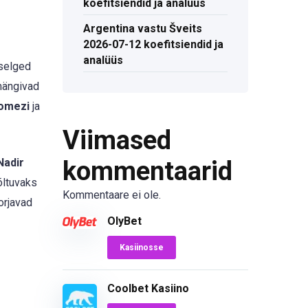
koefitsiendid ja analüüs
Argentina vastu Šveits
2026-07-12 koefitsiendid ja
analüüs
 selged
 mängivad
omezi
ja
Viimased
Nadir
kommentaarid
õltuvaks
Kommentaare ei ole.
orjavad
OlyBet
Kasiinosse
Coolbet Kasiino