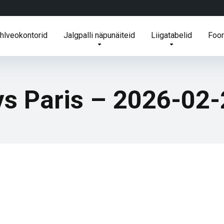
ihlveokontorid
Jalgpalli näpunäiteid
Liigatabelid
Foo
vs Paris – 2026-02