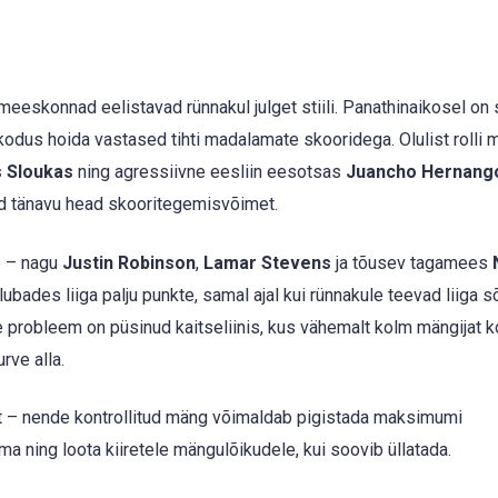
eskonnad eelistavad rünnakul julget stiili. Panathinaikosel on
 kodus hoida vastased tihti madalamate skooridega. Olulist rolli
 Sloukas
ning agressiivne eesliin eesotsas
Juancho Hernang
d tänavu head skooritegemisvõimet.
e – nagu
Justin Robinson
,
Lamar Stevens
ja tõusev tagamees
lubades liiga palju punkte, samal ajal kui rünnakule teevad liiga s
ine probleem on püsinud kaitseliinis, kus vähemalt kolm mängijat k
rve alla.
pot – nende kontrollitud mäng võimaldab pigistada maksimumi
a ning loota kiiretele mängulõikudele, kui soovib üllatada.