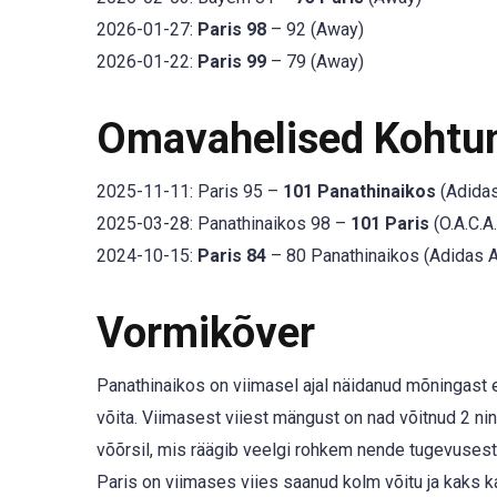
2026-01-27:
Paris 98
– 92 (Away)
2026-01-22:
Paris 99
– 79 (Away)
Omavahelised Kohtu
2025-11-11: Paris 95 –
101 Panathinaikos
(Adidas
2025-03-28: Panathinaikos 98 –
101 Paris
(O.A.C.A
2024-10-15:
Paris 84
– 80 Panathinaikos (Adidas A
Vormikõver
Panathinaikos on viimasel ajal näidanud mõningast e
võita. Viimasest viiest mängust on nad võitnud 2 ni
võõrsil, mis räägib veelgi rohkem nende tugevusest
Paris on viimases viies saanud kolm võitu ja kaks ka