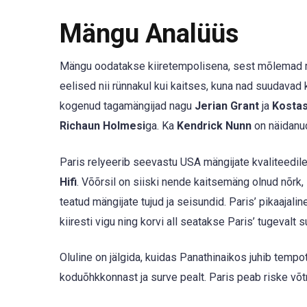
Mängu Analüüs
Mängu oodatakse kiiretempolisena, sest mõlemad me
eelised nii rünnakul kui kaitses, kuna nad suudavad
kogenud tagamängijad nagu
Jerian Grant
ja
Kostas
Richaun Holmesi
ga. Ka
Kendrick Nunn
on näidanu
Paris relyeerib seevastu USA mängijate kvaliteedil
Hifi
. Võõrsil on siiski nende kaitsemäng olnud nõrk, 
teatud mängijate tujud ja seisundid. Paris’ pikaajal
kiiresti vigu ning korvi all seatakse Paris’ tugevalt su
Oluline on jälgida, kuidas Panathinaikos juhib tem
koduõhkkonnast ja surve pealt. Paris peab riske võtm