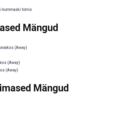
i kummaski tiimis.
mased Mängud
inaikos (Away)
ikos (Away)
kos (Away)
iimased Mängud