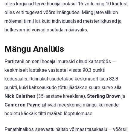
olles kogunud terve hooaja jooksul 16 võitu ning 10 kaotust,
olles eriti tugevad võõrsilmängudes. Mängijatevalik on
mõlemal tiimil lai, kuid individuaalsed meisterlikkused ja
hetkevormid võivad osutuda määravaks.
Mängu Analüüs
Partizanil on seni hooajal muresid olnud kaitsetöös —
keskmiselt lastakse vastastel visata 90,3 punkti
kodusaalis. Rünnakul suudetakse keskmiselt tuua 82,8
punkti, kuid kaitseaukude tõttu jäädakse suure surve alla.
Nick Calathes
(35-aastane kreeklane),
Sterling Brown
ja
Cameron Payne
juhivad meeskonna mängu, kui nende
hooletu käekäik tihti määrab lõpptulemuse.
Panathinaikos seevastu näitab võimast tasakaalu — võõrsil