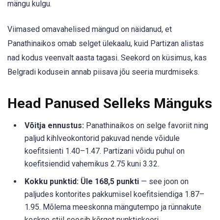
mängu kulgu.
Viimased omavahelised mängud on näidanud, et
Panathinaikos omab selget ülekaalu, kuid Partizan alistas
nad kodus veenvalt aasta tagasi. Seekord on küsimus, kas
Belgradi kodusein annab piisava jõu seeria murdmiseks.
Head Panused Selleks Mänguks
Võitja ennustus:
Panathinaikos on selge favoriit ning
paljud kihlveokontorid pakuvad nende võidule
koefitsienti 1.40–1.47. Partizani võidu puhul on
koefitsiendid vahemikus 2.75 kuni 3.32.
Kokku punktid: Üle 168,5 punkti
— see joon on
paljudes kontorites pakkumisel koefitsiendiga 1.87–
1.95. Mõlema meeskonna mängutempo ja rünnakute
keskne stiil soosib kõrget punktiskoori.