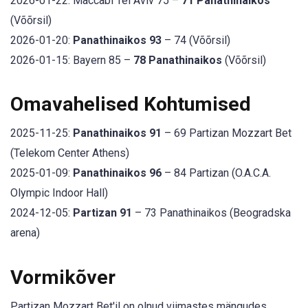
2026-01-22: Maccabi Tel Aviv 75 –
71 Panathinaikos
(Võõrsil)
2026-01-20:
Panathinaikos 93
– 74 (Võõrsil)
2026-01-15: Bayern 85 –
78 Panathinaikos
(Võõrsil)
Omavahelised Kohtumised
2025-11-25:
Panathinaikos 91
– 69 Partizan Mozzart Bet
(Telekom Center Athens)
2025-01-09:
Panathinaikos 96
– 84 Partizan (O.A.C.A.
Olympic Indoor Hall)
2024-12-05:
Partizan 91
– 73 Panathinaikos (Beogradska
arena)
Vormikõver
Partizan Mozzart Bet'il on olnud viimastes mängudes