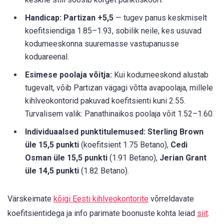
Handicap: Partizan +5,5
— tugev panus keskmiselt
koefitsiendiga 1.85–1.93, sobilik neile, kes usuvad
kodumeeskonna suuremasse vastupanusse
koduareenal.
Esimese poolaja võitja:
Kui kodumeeskond alustab
tugevalt, võib Partizan vägagi võtta avapoolaja, millele
kihlveokontorid pakuvad koefitsienti kuni 2.55.
Turvalisem valik: Panathinaikos poolaja võit 1.52–1.60.
Individuaalsed punktitulemused:
Sterling Brown
üle 15,5 punkti
(koefitsient 1.75 Betano),
Cedi
Osman üle 15,5 punkti
(1.91 Betano),
Jerian Grant
üle 14,5 punkti
(1.82 Betano).
Värskeimate
kõigi Eesti kihlveokontorite
võrreldavate
koefitsientidega ja info parimate boonuste kohta leiad
siit
.