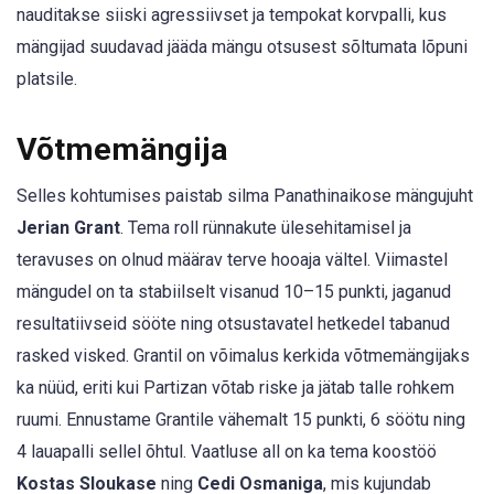
nauditakse siiski agressiivset ja tempokat korvpalli, kus
mängijad suudavad jääda mängu otsusest sõltumata lõpuni
platsile.
Võtmemängija
Selles kohtumises paistab silma Panathinaikose mängujuht
Jerian Grant
. Tema roll rünnakute ülesehitamisel ja
teravuses on olnud määrav terve hooaja vältel. Viimastel
mängudel on ta stabiilselt visanud 10–15 punkti, jaganud
resultatiivseid sööte ning otsustavatel hetkedel tabanud
rasked visked. Grantil on võimalus kerkida võtmemängijaks
ka nüüd, eriti kui Partizan võtab riske ja jätab talle rohkem
ruumi. Ennustame Grantile vähemalt 15 punkti, 6 söötu ning
4 lauapalli sellel õhtul. Vaatluse all on ka tema koostöö
Kostas Sloukase
ning
Cedi Osmaniga
, mis kujundab