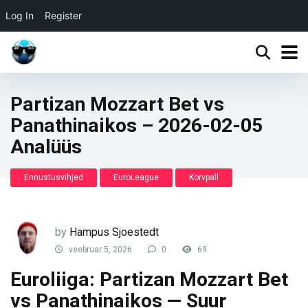
Log In
Register
Partizan Mozzart Bet vs
Panathinaikos – 2026-02-05
Analüüs
Ennustusvihjed
EuroLeague
Korvpall
by
Hampus Sjoestedt
veebruar 5, 2026
0
69
Euroliiga: Partizan Mozzart Bet
vs Panathinaikos — Suur