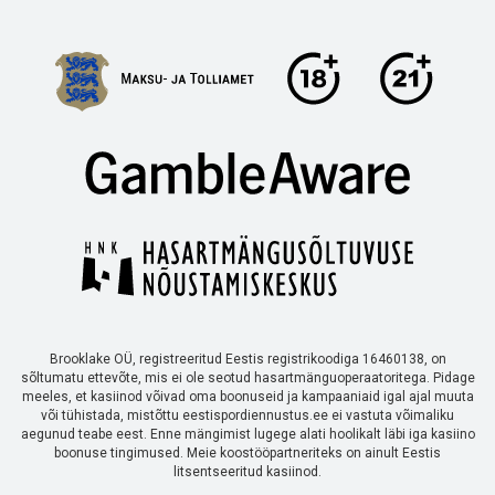
Brooklake OÜ, registreeritud Eestis registrikoodiga 16460138, on
sõltumatu ettevõte, mis ei ole seotud hasartmänguoperaatoritega. Pidage
meeles, et kasiinod võivad oma boonuseid ja kampaaniaid igal ajal muuta
või tühistada, mistõttu eestispordiennustus.ee ei vastuta võimaliku
aegunud teabe eest. Enne mängimist lugege alati hoolikalt läbi iga kasiino
boonuse tingimused. Meie koostööpartneriteks on ainult Eestis
litsentseeritud kasiinod.