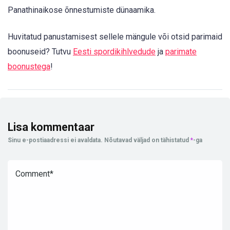
Panathinaikose õnnestumiste dünaamika.
Huvitatud panustamisest sellele mängule või otsid parimaid
boonuseid? Tutvu
Eesti spordikihlvedude
ja
parimate
boonustega
!
Lisa kommentaar
Sinu e-postiaadressi ei avaldata.
Nõutavad väljad on tähistatud
*
-ga