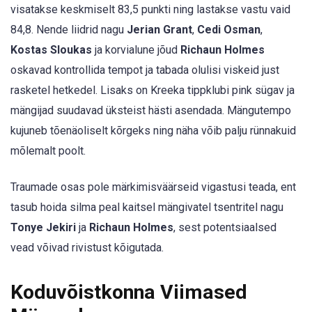
visatakse keskmiselt 83,5 punkti ning lastakse vastu vaid
84,8. Nende liidrid nagu
Jerian Grant
,
Cedi Osman
,
Kostas Sloukas
ja korvialune jõud
Richaun Holmes
oskavad kontrollida tempot ja tabada olulisi viskeid just
rasketel hetkedel. Lisaks on Kreeka tippklubi pink sügav ja
mängijad suudavad üksteist hästi asendada. Mängutempo
kujuneb tõenäoliselt kõrgeks ning näha võib palju rünnakuid
mõlemalt poolt.
Traumade osas pole märkimisväärseid vigastusi teada, ent
tasub hoida silma peal kaitsel mängivatel tsentritel nagu
Tonye Jekiri
ja
Richaun Holmes
, sest potentsiaalsed
vead võivad rivistust kõigutada.
Koduvõistkonna Viimased