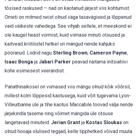
tõsised raskused — nad on kaotanud järjest viis kohtumist.
Ometi on mitmed neist olnud väga tasavägised ja lõppenud
vaid väikeste vahedega. See vihjab sellele, et meeskond ei
ole kaugel heast vormist, kuid viimase minuti otsused ja
kaitvead kriitilistel hetkel on mängud nende kahjuks
pööranud. Liidrid nagu
Sterling Brown
,
Cameron Payne
,
Isaac Bonga
ja
Jabari Parker
peavad näitama initsiatiivi
kohe esimesest veerandist.
Panathinaikosel on viimased viis mängu olnud kõik võõrsil,
millest kolm lõppesid kaotusega, kuid võit tugevama Lyon-
Villeurbanne üle ja tihe kaotus Maccabile toovad välja nende
järjekindla taseme ning võimet mängida üle otsuse
langetavaid minuteid.
Jerian Grant
ja
Kostas Sloukas
on
olnud hooaja olulised tegijad, kelle tipphetked võivad muuta