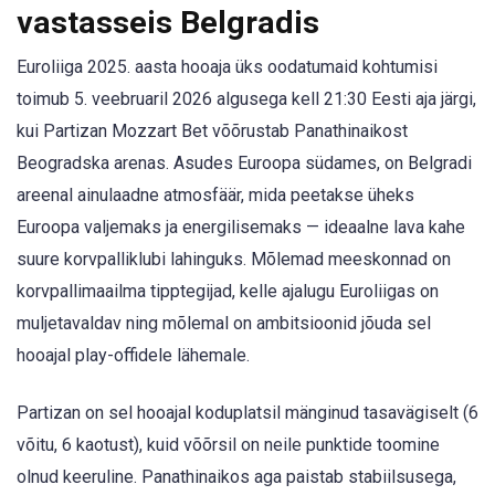
vastasseis Belgradis
Euroliiga 2025. aasta hooaja üks oodatumaid kohtumisi
toimub 5. veebruaril 2026 algusega kell 21:30 Eesti aja järgi,
kui Partizan Mozzart Bet võõrustab Panathinaikost
Beogradska arenas. Asudes Euroopa südames, on Belgradi
areenal ainulaadne atmosfäär, mida peetakse üheks
Euroopa valjemaks ja energilisemaks — ideaalne lava kahe
suure korvpalliklubi lahinguks. Mõlemad meeskonnad on
korvpallimaailma tipptegijad, kelle ajalugu Euroliigas on
muljetavaldav ning mõlemal on ambitsioonid jõuda sel
hooajal play-offidele lähemale.
Partizan on sel hooajal koduplatsil mänginud tasavägiselt (6
võitu, 6 kaotust), kuid võõrsil on neile punktide toomine
olnud keeruline. Panathinaikos aga paistab stabiilsusega,