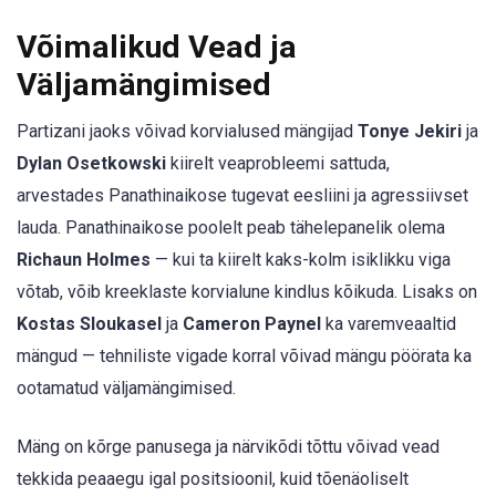
Võimalikud Vead ja
Väljamängimised
Partizani jaoks võivad korvialused mängijad
Tonye Jekiri
ja
Dylan Osetkowski
kiirelt veaprobleemi sattuda,
arvestades Panathinaikose tugevat eesliini ja agressiivset
lauda. Panathinaikose poolelt peab tähelepanelik olema
Richaun Holmes
— kui ta kiirelt kaks-kolm isiklikku viga
võtab, võib kreeklaste korvialune kindlus kõikuda. Lisaks on
Kostas Sloukasel
ja
Cameron Paynel
ka varemveaaltid
mängud — tehniliste vigade korral võivad mängu pöörata ka
ootamatud väljamängimised.
Mäng on kõrge panusega ja närvikõdi tõttu võivad vead
tekkida peaaegu igal positsioonil, kuid tõenäoliselt