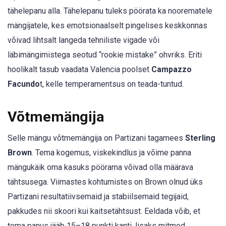
tähelepanu alla. Tähelepanu tuleks pöörata ka noorematele
mängijatele, kes emotsionaalselt pingelises keskkonnas
võivad lihtsalt langeda tehniliste vigade või
läbimängimistega seotud “rookie mistake” ohvriks. Eriti
hoolikalt tasub vaadata Valencia poolset
Campazzo
Facundo
t, kelle temperamentsus on teada-tuntud.
Võtmemängija
Selle mängu võtmemängija on Partizani tagamees
Sterling
Brown
. Tema kogemus, viskekindlus ja võime panna
mängukäik oma kasuks pöörama võivad olla määrava
tähtsusega. Viimastes kohtumistes on Brown olnud üks
Partizani resultatiivsemaid ja stabiilsemaid tegijaid,
pakkudes nii skoori kui kaitsetähtsust. Eeldada võib, et
tema panus jääb 15–18 punkti kanti, lisaks mitmed