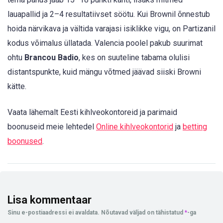
lauapallid ja 2–4 resultatiivset söötu. Kui Brownil õnnestub
hoida närvikava ja vältida varajasi isiklikke vigu, on Partizanil
kodus võimalus üllatada. Valencia poolel pakub suurimat
ohtu
Brancou Badio
, kes on suuteline tabama olulisi
distantspunkte, kuid mängu võtmed jäävad siiski Browni
kätte.
Vaata lähemalt Eesti kihlveokontoreid ja parimaid
boonuseid meie lehtedel
Online kihlveokontorid
ja
betting
boonused
.
Lisa kommentaar
Sinu e-postiaadressi ei avaldata.
Nõutavad väljad on tähistatud
*
-ga