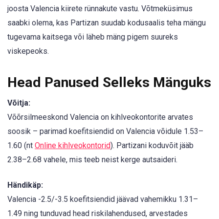
joosta Valencia kiirete rünnakute vastu. Võtmeküsimus
saabki olema, kas Partizan suudab kodusaalis teha mängu
tugevama kaitsega või läheb mäng pigem suureks
viskepeoks.
Head Panused Selleks Mänguks
Võitja:
Võõrsilmeeskond Valencia on kihlveokontorite arvates
soosik – parimad koefitsiendid on Valencia võidule 1.53–
1.60 (nt
Online kihlveokontorid
). Partizani koduvõit jääb
2.38–2.68 vahele, mis teeb neist kerge autsaideri.
Händikäp:
Valencia -2.5/-3.5 koefitsiendid jäävad vahemikku 1.31–
1.49 ning tunduvad head riskilahendused, arvestades