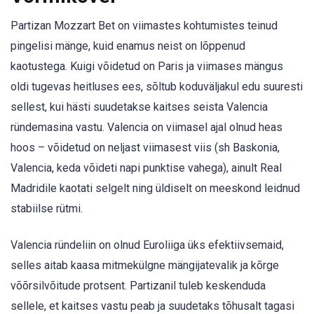
Partizan Mozzart Bet on viimastes kohtumistes teinud
pingelisi mänge, kuid enamus neist on lõppenud
kaotustega. Kuigi võidetud on Paris ja viimases mängus
oldi tugevas heitluses ees, sõltub koduväljakul edu suuresti
sellest, kui hästi suudetakse kaitses seista Valencia
ründemasina vastu. Valencia on viimasel ajal olnud heas
hoos – võidetud on neljast viimasest viis (sh Baskonia,
Valencia, keda võideti napi punktise vahega), ainult Real
Madridile kaotati selgelt ning üldiselt on meeskond leidnud
stabiilse rütmi.
Valencia ründeliin on olnud Euroliiga üks efektiivsemaid,
selles aitab kaasa mitmekülgne mängijatevalik ja kõrge
võõrsilvõitude protsent. Partizanil tuleb keskenduda
sellele, et kaitses vastu peab ja suudetaks tõhusalt tagasi