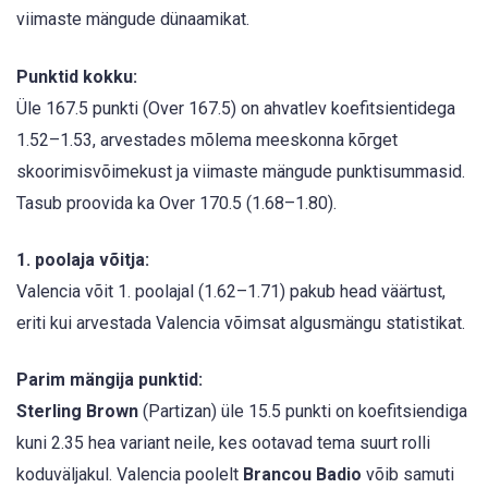
viimaste mängude dünaamikat.
Punktid kokku:
Üle 167.5 punkti (Over 167.5) on ahvatlev koefitsientidega
1.52–1.53, arvestades mõlema meeskonna kõrget
skoorimisvõimekust ja viimaste mängude punktisummasid.
Tasub proovida ka Over 170.5 (1.68–1.80).
1. poolaja võitja:
Valencia võit 1. poolajal (1.62–1.71) pakub head väärtust,
eriti kui arvestada Valencia võimsat algusmängu statistikat.
Parim mängija punktid:
Sterling Brown
(Partizan) üle 15.5 punkti on koefitsiendiga
kuni 2.35 hea variant neile, kes ootavad tema suurt rolli
koduväljakul. Valencia poolelt
Brancou Badio
võib samuti