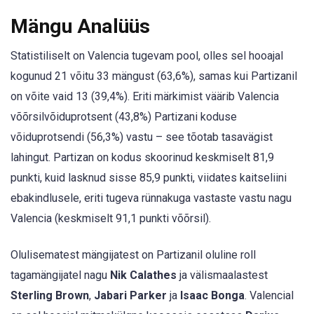
Mängu Analüüs
Statistiliselt on Valencia tugevam pool, olles sel hooajal
kogunud 21 võitu 33 mängust (63,6%), samas kui Partizanil
on võite vaid 13 (39,4%). Eriti märkimist väärib Valencia
võõrsilvõiduprotsent (43,8%) Partizani koduse
võiduprotsendi (56,3%) vastu – see tõotab tasavägist
lahingut. Partizan on kodus skoorinud keskmiselt 81,9
punkti, kuid lasknud sisse 85,9 punkti, viidates kaitseliini
ebakindlusele, eriti tugeva rünnakuga vastaste vastu nagu
Valencia (keskmiselt 91,1 punkti võõrsil).
Olulisematest mängijatest on Partizanil oluline roll
tagamängijatel nagu
Nik Calathes
ja välismaalastest
Sterling Brown
,
Jabari Parker
ja
Isaac Bonga
. Valencial