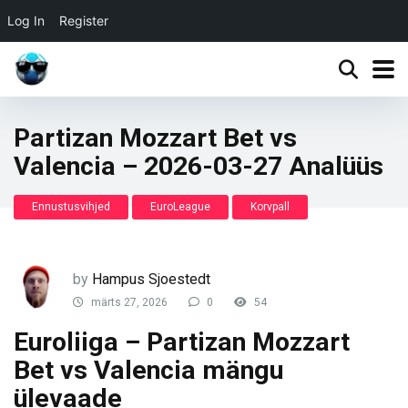
Log In
Register
Partizan Mozzart Bet vs
Valencia – 2026-03-27 Analüüs
Ennustusvihjed
EuroLeague
Korvpall
by
Hampus Sjoestedt
märts 27, 2026
0
54
Euroliiga – Partizan Mozzart
Bet vs Valencia mängu
ülevaade