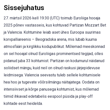
Sissejuhatus
27. märtsil 2026 kell 19:30 (UTC) toimub Euroliiga hooaja
2025 põnev vastasseis, kus kohtuvad Partizan Mozzart Bet
ja Valencia. Kohtumine leiab aset ühes Euroopa suurimas
korvpalliareenis – Beogradska arena, mis lubab kuuma
atmosfääri ja kirglikku kodupublikut. Mõlemad meeskonnad
on sel hooajal olnud Euroliigas prominentsed tegijad, olles
pidanud juba 33 kohtumist. Partizan on kodumurul näidanud
soliidset mängu, kuid neil on olnud raskusi järjepidevuse
leidmisega. Valencia seevastu tuleb sellele kohtumisele
hea hoo ja tugevate võõrsilmängu näitajatega. Oodata on
intensiivset ja kõrge panusega kohtumist, kus mõlemad
tiimid ihkavad edetabelis eespool püsida ja play-off
kohtade eest heidelda.