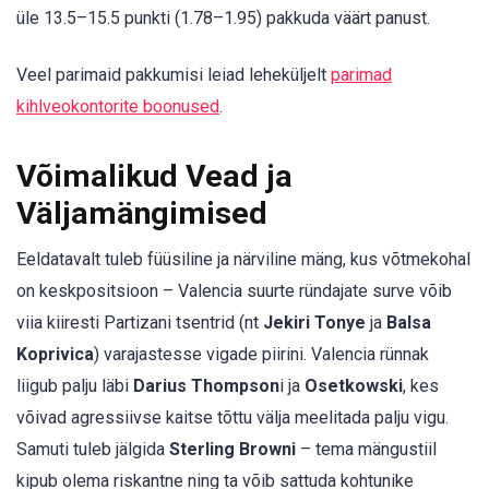
üle 13.5–15.5 punkti (1.78–1.95) pakkuda väärt panust.
Veel parimaid pakkumisi leiad leheküljelt
parimad
kihlveokontorite boonused
.
Võimalikud Vead ja
Väljamängimised
Eeldatavalt tuleb füüsiline ja närviline mäng, kus võtmekohal
on keskpositsioon – Valencia suurte ründajate surve võib
viia kiiresti Partizani tsentrid (nt
Jekiri Tonye
ja
Balsa
Koprivica
) varajastesse vigade piirini. Valencia rünnak
liigub palju läbi
Darius Thompson
i ja
Osetkowski
, kes
võivad agressiivse kaitse tõttu välja meelitada palju vigu.
Samuti tuleb jälgida
Sterling Browni
– tema mängustiil
kipub olema riskantne ning ta võib sattuda kohtunike