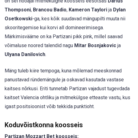
on sel hooajal mitmekülgne koosseis eesotsas
Darius
Thompsoni
,
Brancou Badio
,
Kameron Taylori
ja
Dylan
Osetkowski
-ga, kes kõik suudavad mängupilti muuta nii
skooritegemise kui korvi all domineerimisega.
Märkimisväärne on ka Partizani pikk pink, millel saavad
võimaluse noored talendid nagu
Mitar Bosnjakovic
ja
Ulyana Danilovich
.
Mäng tuleb kiire tempoga, kuna mõlemad meeskonnad
panustavad ründemängule ja oskavad kasutada vastase
kaitses nõrkusi. Eriti tunnetab Partizan vajadust tugevdada
kaitset Valencia ohtliku ja mitmekülgse etteaste vastu, kus
igast positsioonist võib tekkida punktioht.
Koduvõistkonna koosseis
Partizan Mozzart Bet koosseis: