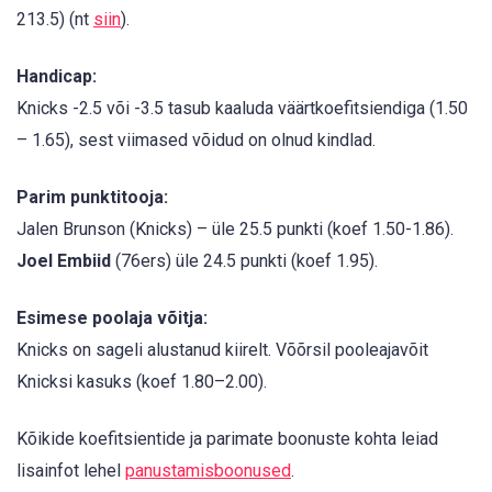
213.5) (nt
siin
).
Handicap:
Knicks -2.5 või -3.5 tasub kaaluda väärtkoefitsiendiga (1.50
– 1.65), sest viimased võidud on olnud kindlad.
Parim punktitooja:
Jalen Brunson (Knicks) – üle 25.5 punkti (koef 1.50-1.86).
Joel Embiid
(76ers) üle 24.5 punkti (koef 1.95).
Esimese poolaja võitja:
Knicks on sageli alustanud kiirelt. Võõrsil pooleajavõit
Knicksi kasuks (koef 1.80–2.00).
Kõikide koefitsientide ja parimate boonuste kohta leiad
lisainfot lehel
panustamisboonused
.