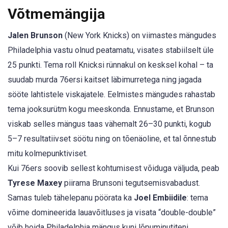
Võtmemängija
Jalen Brunson
(New York Knicks) on viimastes mängudes
Philadelphia vastu olnud peatamatu, visates stabiilselt üle
25 punkti. Tema roll Knicksi rünnakul on kesksel kohal – ta
suudab murda 76ersi kaitset läbimurretega ning jagada
sööte lahtistele viskajatele. Eelmistes mängudes rahastab
tema jooksurütm kogu meeskonda. Ennustame, et Brunson
viskab selles mängus taas vähemalt 26–30 punkti, kogub
5–7 resultatiivset söötu ning on tõenäoline, et tal õnnestub
mitu kolmepunktiviset.
Kui 76ers soovib sellest kohtumisest võiduga väljuda, peab
Tyrese Maxey
piirama Brunsoni tegutsemisvabadust.
Samas tuleb tähelepanu pöörata ka
Joel Embiidile
: tema
võime domineerida lauavõitluses ja visata “double-double”
võib hoida Philadelphia mängus kuni lõpuminutiteni.