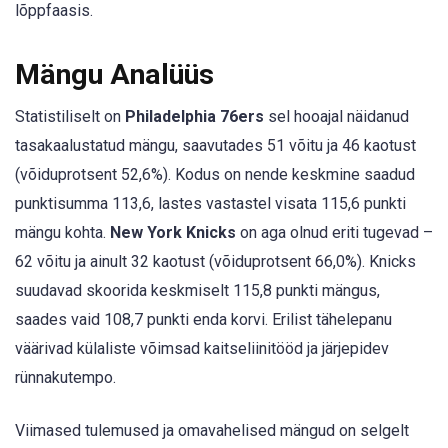
lõppfaasis.
Mängu Analüüs
Statistiliselt on
Philadelphia 76ers
sel hooajal näidanud
tasakaalustatud mängu, saavutades 51 võitu ja 46 kaotust
(võiduprotsent 52,6%). Kodus on nende keskmine saadud
punktisumma 113,6, lastes vastastel visata 115,6 punkti
mängu kohta.
New York Knicks
on aga olnud eriti tugevad –
62 võitu ja ainult 32 kaotust (võiduprotsent 66,0%). Knicks
suudavad skoorida keskmiselt 115,8 punkti mängus,
saades vaid 108,7 punkti enda korvi. Erilist tähelepanu
väärivad külaliste võimsad kaitseliinitööd ja järjepidev
rünnakutempo.
Viimased tulemused ja omavahelised mängud on selgelt