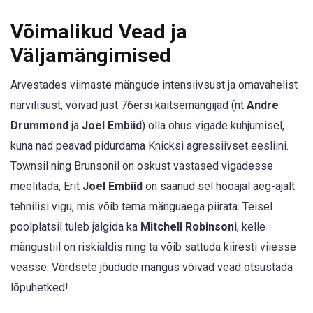
Võimalikud Vead ja
Väljamängimised
Arvestades viimaste mängude intensiivsust ja omavahelist
närvilisust, võivad just 76ersi kaitsemängijad (nt
Andre
Drummond
ja
Joel Embiid
) olla ohus vigade kuhjumisel,
kuna nad peavad pidurdama Knicksi agressiivset eesliini.
Townsil ning Brunsonil on oskust vastased vigadesse
meelitada, Erit
Joel Embiid
on saanud sel hooajal aeg-ajalt
tehnilisi vigu, mis võib tema mänguaega piirata. Teisel
poolplatsil tuleb jälgida ka
Mitchell Robinsoni
, kelle
mängustiil on riskialdis ning ta võib sattuda kiiresti viiesse
veasse. Võrdsete jõudude mängus võivad vead otsustada
lõpuhetked!