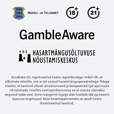
Brooklake OÜ, registreeritud Eestis registrikoodiga 16460138, on
sõltumatu ettevõte, mis ei ole seotud hasartmänguoperaatoritega. Pidage
meeles, et kasiinod võivad oma boonuseid ja kampaaniaid igal ajal muuta
või tühistada, mistõttu eestispordiennustus.ee ei vastuta võimaliku
aegunud teabe eest. Enne mängimist lugege alati hoolikalt läbi iga kasiino
boonuse tingimused. Meie koostööpartneriteks on ainult Eestis
litsentseeritud kasiinod.