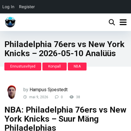
Log In
Register
Philadelphia 76ers vs New York
Knicks – 2026-05-10 Analüüs
Ennustusvihjed
Korvpall
NBA
by
Hampus Sjoestedt
mai 9, 2026
0
38
NBA: Philadelphia 76ers vs New
York Knicks – Suur Mäng
Philadelphias