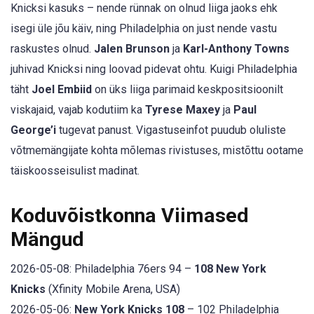
Knicksi kasuks – nende rünnak on olnud liiga jaoks ehk
isegi üle jõu käiv, ning Philadelphia on just nende vastu
raskustes olnud.
Jalen Brunson
ja
Karl-Anthony Towns
juhivad Knicksi ning loovad pidevat ohtu. Kuigi Philadelphia
täht
Joel Embiid
on üks liiga parimaid keskpositsioonilt
viskajaid, vajab kodutiim ka
Tyrese Maxey
ja
Paul
George’i
tugevat panust. Vigastuseinfot puudub oluliste
võtmemängijate kohta mõlemas rivistuses, mistõttu ootame
täiskoosseisulist madinat.
Koduvõistkonna Viimased
Mängud
2026-05-08: Philadelphia 76ers 94 –
108 New York
Knicks
(Xfinity Mobile Arena, USA)
2026-05-06:
New York Knicks 108
– 102 Philadelphia