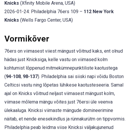
Knicks
(Xfinity Mobile Arena, USA)
2026-01-24: Philadelphia 76ers 109 –
112 New York
Knicks
(Wells Fargo Center, USA)
Vormikõver
76ers on viimasest viiest mängust võitnud kaks, ent olnud
hädas just Knicksiga, kelle vastu on viimased kolm
kohtumist lõppenud mitmekümnepunktiliste kaotustega
(
94-108
,
98-137
). Philadelphia sai siiski napi võidu Boston
Celticsi vastu ning lõpetas lühikese kaotusteseeria. Samal
ajal on Knicks võitnud neljast viimasest mängust kolm,
viimase mõlema mängu võites just 76ersi üle veenva
ülekaaluga. Knicksi viimaste mängude domineerimine
näitab, et nende enesekindlus ja rünnakurütm on tippvormis.
Philadelphia peab leidma viise Knicksi väljakujunenud