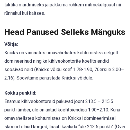
taktika murdmiseks ja pakkuma rohkem mitmekülgsust nii
rünnakul kui kaitses.
Head Panused Selleks Mänguks
Võitja:
Knicks on viimastes omavahelistes kohtumistes selgelt
domineerinud ning ka kihlveokontorite koefitsiendid
soosivad neid (Knicks võidu koef 1.78-1.90, 76ersile 2.00–
2.16). Soovitame panustada Knicksi võidule.
Kokku punktid:
Enamus kihlveokontoreid pakuvad joont 213.5 – 215.5
punkti ümber, üle on antud koefitsiendiga 1.90–2.10. Kuna
omavahelistes kohtumistes on Knicksi domineerimisel
skoorid olnud kõrged, tasub kaaluda “üle 213.5 punkti” (Over