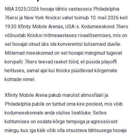
NBA 2025/2026 hooaja tähtis vastasseis Philadelphia
76ersi ja New York Knicksi vahel toimub 10. mail 2026 kell
19:30 Xfinity Mobile Arenas, USA-s. Kodumeeskond 76ers
võõrustab Knicksi mitmeaastases rivaalitsemises, mis on
sel hooajal olnud üks ida konverentsi tulisemaid duelle.
Mõlemad meeskonnad on sel hooajal mänginud tugevat
korvpalli: 76ers teevad rasket tööd, et püsida playoffi
heitluses, samal ajal kui Knicks püüdlevad kõrgemate
kohtade nimel.
Xfinity Mobile Arena pakub marulist atmosfääri ja
Philadelphia publik on tuntud oma kire poolest, mis võib
kodumeeskonnale anda olulise lisatõuke. Selles
kohtumises on oodata kõrge tempoga ja agressiivset
mängu, kus iga käik võib olla otsustava tähtsusega hooaja