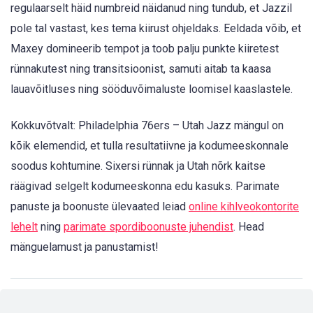
regulaarselt häid numbreid näidanud ning tundub, et Jazzil
pole tal vastast, kes tema kiirust ohjeldaks. Eeldada võib, et
Maxey domineerib tempot ja toob palju punkte kiiretest
rünnakutest ning transitsioonist, samuti aitab ta kaasa
lauavõitluses ning sööduvõimaluste loomisel kaaslastele.
Kokkuvõtvalt: Philadelphia 76ers – Utah Jazz mängul on
kõik elemendid, et tulla resultatiivne ja kodumeeskonnale
soodus kohtumine. Sixersi rünnak ja Utah nõrk kaitse
räägivad selgelt kodumeeskonna edu kasuks. Parimate
panuste ja boonuste ülevaated leiad
online kihlveokontorite
lehelt
ning
parimate spordiboonuste juhendist
. Head
mänguelamust ja panustamist!