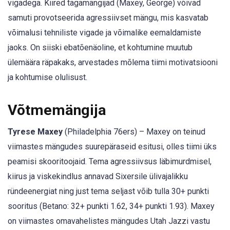
vigadega. Kiired tagamängijad (Maxey, George) võivad
samuti provotseerida agressiivset mängu, mis kasvatab
võimalusi tehniliste vigade ja võimalike eemaldamiste
jaoks. On siiski ebatõenäoline, et kohtumine muutub
ülemäära räpakaks, arvestades mõlema tiimi motivatsiooni
ja kohtumise olulisust.
Võtmemängija
Tyrese Maxey
(Philadelphia 76ers) – Maxey on teinud
viimastes mängudes suurepäraseid esitusi, olles tiimi üks
peamisi skooritoojaid. Tema agressiivsus läbimurdmisel,
kiirus ja viskekindlus annavad Sixersile ülivajalikku
ründeenergiat ning just tema seljast võib tulla 30+ punkti
sooritus (Betano: 32+ punkti 1.62, 34+ punkti 1.93). Maxey
on viimastes omavahelistes mängudes Utah Jazzi vastu