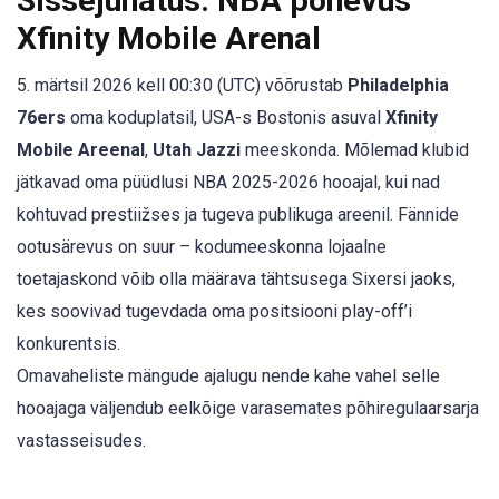
Sissejuhatus: NBA põnevus
Xfinity Mobile Arenal
5. märtsil 2026 kell 00:30 (UTC) võõrustab
Philadelphia
76ers
oma koduplatsil, USA-s Bostonis asuval
Xfinity
Mobile Areenal
,
Utah Jazzi
meeskonda. Mõlemad klubid
jätkavad oma püüdlusi NBA 2025-2026 hooajal, kui nad
kohtuvad prestiižses ja tugeva publikuga areenil. Fännide
ootusärevus on suur – kodumeeskonna lojaalne
toetajaskond võib olla määrava tähtsusega Sixersi jaoks,
kes soovivad tugevdada oma positsiooni play-off’i
konkurentsis.
Omavaheliste mängude ajalugu nende kahe vahel selle
hooajaga väljendub eelkõige varasemates põhiregulaarsarja
vastasseisudes.