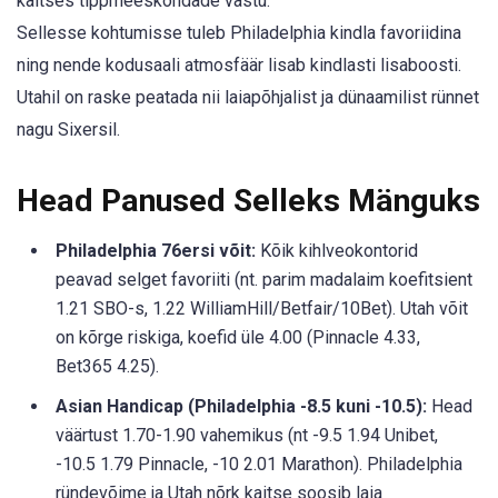
kaitses tippmeeskondade vastu.
Sellesse kohtumisse tuleb Philadelphia kindla favoriidina
ning nende kodusaali atmosfäär lisab kindlasti lisaboosti.
Utahil on raske peatada nii laiapõhjalist ja dünaamilist rünnet
nagu Sixersil.
Head Panused Selleks Mänguks
Philadelphia 76ersi võit:
Kõik kihlveokontorid
peavad selget favoriiti (nt. parim madalaim koefitsient
1.21 SBO-s, 1.22 WilliamHill/Betfair/10Bet). Utah võit
on kõrge riskiga, koefid üle 4.00 (Pinnacle 4.33,
Bet365 4.25).
Asian Handicap (Philadelphia -8.5 kuni -10.5):
Head
väärtust 1.70-1.90 vahemikus (nt -9.5 1.94 Unibet,
-10.5 1.79 Pinnacle, -10 2.01 Marathon). Philadelphia
ründevõime ja Utah nõrk kaitse soosib laia