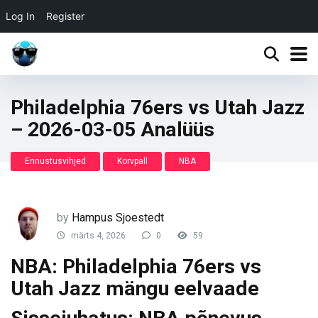
Log In
Register
Philadelphia 76ers vs Utah Jazz
– 2026-03-05 Analüüs
Ennustusvihjed
Korvpall
NBA
by
Hampus Sjoestedt
märts 4, 2026
0
59
NBA: Philadelphia 76ers vs
Utah Jazz mängu eelvaade