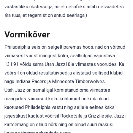
vastastikku üksteisega, nii et eelinfoks aitab eelvaadetes
ära tuua, et tegemist on antud seeriaga.)
Vormikõver
Philadelphia seis on selgelt paremas hoos: nad on võitnud
viimasest viiest mängust kolm, sealhulgas vapustava
131:91 võidu sama Utah Jazzi üle viimastes voorudes. Ka
võõrsil on oldud resultatiivsed ja alistatud sellised klubid
nagu Indiana Pacers ja Minnesota Timberwolves.
Utah Jazz on samal ajal komistanud oma viimastes
mängudes: viimased kolm kohtumist on kõik olnud
kaotused Philadelphia vastu ning sellele eelnes kaks
järjestikust kaotust võõrsil Rocketsile ja Grizzliesile. Jazzi
kaitsemäng on olnud nõrk ning on olnud suuri raskusi