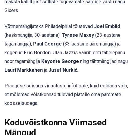
maksta kallilt just selliste tugevamate satside vastu nagu
Sixers.
Võtmemängijateks Philadelphial tõusevad
Joel Embiid
(keskmängija, 30-aastane),
Tyrese Maxey
(23-aastane
tagamängija),
Paul George
(33-aastane ääremängija) ja
kogenud
Eric Gordon
. Utah Jazzis väärib eriti tähelepanu
noor tagamängija
Keyonte George
ning tähtmängijad nagu
Lauri Markkanen
ja
Jusuf Nurkić
.
Praeguse seisuga vigastuste infot pole, kuid eeldada võib,
et mõlemad võistkonnad tulevad platsile oma paremate
koosseisudega.
Koduvõistkonna Viimased
Mängud