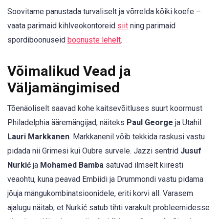
Soovitame panustada turvaliselt ja võrrelda kõiki koefe –
vaata parimaid kihlveokontoreid
siit
ning parimaid
spordiboonuseid
boonuste lehelt
.
Võimalikud Vead ja
Väljamängimised
Tõenäoliselt saavad kohe kaitsevõitluses suurt koormust
Philadelphia ääremängijad, näiteks
Paul George
ja Utahil
Lauri Markkanen
. Markkanenil võib tekkida raskusi vastu
pidada nii Grimesi kui Oubre survele. Jazzi sentrid
Jusuf
Nurkić
ja
Mohamed Bamba
satuvad ilmselt kiiresti
veaohtu, kuna peavad Embiidi ja Drummondi vastu pidama
jõuja mängukombinatsioonidele, eriti korvi all. Varasem
ajalugu näitab, et Nurkić satub tihti varakult probleemidesse