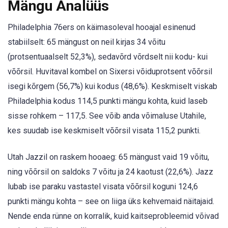
Mängu Analüüs
Philadelphia 76ers on käimasoleval hooajal esinenud
stabiilselt: 65 mängust on neil kirjas 34 võitu
(protsentuaalselt 52,3%), sedavõrd võrdselt nii kodu- kui
võõrsil. Huvitaval kombel on Sixersi võiduprotsent võõrsil
isegi kõrgem (56,7%) kui kodus (48,6%). Keskmiselt viskab
Philadelphia kodus 114,5 punkti mängu kohta, kuid laseb
sisse rohkem – 117,5. See võib anda võimaluse Utahile,
kes suudab ise keskmiselt võõrsil visata 115,2 punkti.
Utah Jazzil on raskem hooaeg: 65 mängust vaid 19 võitu,
ning võõrsil on saldoks 7 võitu ja 24 kaotust (22,6%). Jazz
lubab ise paraku vastastel visata võõrsil koguni 124,6
punkti mängu kohta – see on liiga üks kehvemaid näitajaid.
Nende enda rünne on korralik, kuid kaitseprobleemid võivad