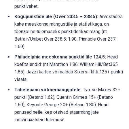
punktivahet.
Kogupunktide üle (Over 233.5 – 238.5):
Arvestades
kahe meeskonna mängustiile ja statistikaga, on
tõenäoline tulemuseks punktiderikas mäng (nt
Betfair/Unibet Over 238.5: 1.90, Pinnacle Over 237:
1.69).
Philadelphia meeskonna punktid üle 124.5:
Head
koefitsiendid: (nt Marathon 1.86, WilliamHill/Bet365
1.85). Jazzi kaitse võimaldab Sixersil tihti 125+ punkti
visata.
Tähelepanu võtmemängijatele:
Tyrese Maxey 32+
punkti (Betano 1.62), Quentin Grimes 15+ (Betano
1.60), Keyonte George 20+ (Betano 1.80). Head
panused neile, kes otsivad staarmängijate
individuaalseid tulemusi!