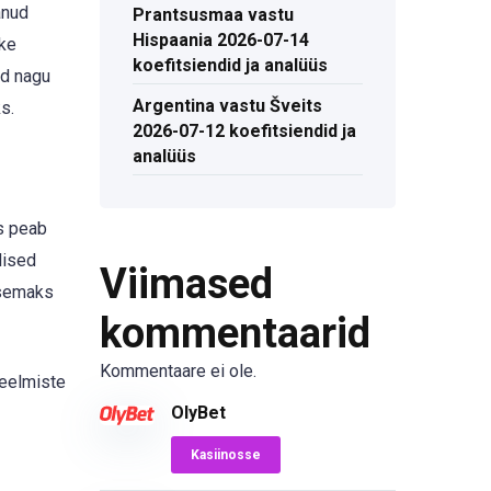
anud
Prantsusmaa vastu
Hispaania 2026-07-14
uke
koefitsiendid ja analüüs
id nagu
Argentina vastu Šveits
s.
2026-07-12 koefitsiendid ja
analüüs
s peab
lised
Viimased
lsemaks
kommentaarid
Kommentaare ei ole.
 eelmiste
OlyBet
Kasiinosse