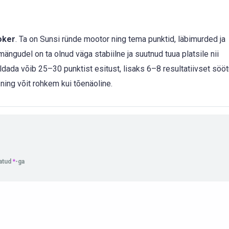
oker
. Ta on Sunsi ründe mootor ning tema punktid, läbimurded ja
ngudel on ta olnud väga stabiilne ja suutnud tuua platsile nii
ldada võib 25–30 punktist esitust, lisaks 6–8 resultatiivset sööt
ning võit rohkem kui tõenäoline.
tatud
*
-ga