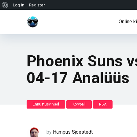
WordPressi
Log In
Register
info
Online k
Phoenix Suns v
04-17 Analüüs
Ennustusvihjed
Korvpall
NBA
by
Hampus Sjoestedt