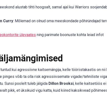
eskond alustab tihti hoogsalt, samal ajal kui Warriors soojend
n Curry
: Mõlemad on olnud oma meeskondade põhiründajad ter
veokontorite ülevaates
ning parimate boonuste kohta leiad infot
Väljamängimised
tuntud kui agressiivne kaitsemängija, kelle tööriistakastis on nii 
 pinges võib ta olla risk agressiivsemate vigade/tehniliste vig
u. Sunsi poolelt tuleb jälgida
Dillon Brooksi
, kelle kaitsetöös ei
valt pikk, et üksikuid vigu katta, kuid kiired kaksikvead põhimee