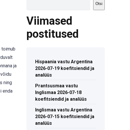
Otsi
Viimased
postitused
g toimub
duvalt
Hispaania vastu Argentina
nnana ja
2026-07-19 koefitsiendid ja
 võidu
analüüs
s ning
Prantsusmaa vastu
i enda
Inglismaa 2026-07-18
koefitsiendid ja analüüs
Inglismaa vastu Argentina
2026-07-15 koefitsiendid ja
analüüs