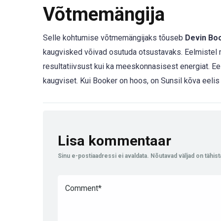
Võtmemängija
Selle kohtumise võtmemängijaks tõuseb
Devin Bo
kaugvisked võivad osutuda otsustavaks. Eelmistel mä
resultatiivsust kui ka meeskonnasisest energiat. Ee
kaugviset. Kui Booker on hoos, on Sunsil kõva eelis 
Lisa kommentaar
Sinu e-postiaadressi ei avaldata.
Nõutavad väljad on tähis