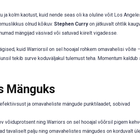
u ja kolm kaotust, kuid nende seas oli ka oluline võit Los Angele
emuslikkus olnud kõikuv.
Stephen Curry
on jätkuvalt ohtlik kaugv
numad mängijad väsivad või satuvad kiirelt vigadesse.
ised, kuid Warriorsil on sel hooajal rohkem omavahelisi võite 
 Sunsil tekib surve koduväljakul tulemust teha. Momentum kaldub 
ks Mänguks
ektiivsust ja omavaheliste mängude punktilaadet, sobivad
gev võiduprotsent ning Warriors on sel hooajal võõrsil pigem keh
ad tavaliselt palju ning omavahelistes mängudes on korduvalt ül