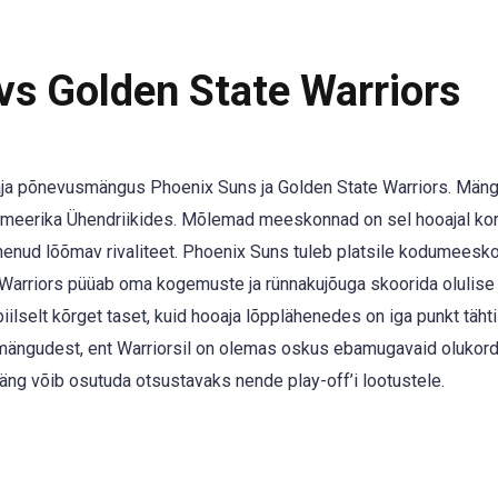
s Golden State Warriors
ooaja põnevusmängus Phoenix Suns ja Golden State Warriors. Män
Ameerika Ühendriikides. Mõlemad meeskonnad on sel hooajal kor
enud lõõmav rivaliteet. Phoenix Suns tuleb platsile kodumeesko
ui Warriors püüab oma kogemuste ja rünnakujõuga skoorida olulise
iilselt kõrget taset, kuid hooaja lõpplähenedes on iga punkt tähti
% mängudest, ent Warriorsil on olemas oskus ebamugavaid olukord
äng võib osutuda otsustavaks nende play-off’i lootustele.