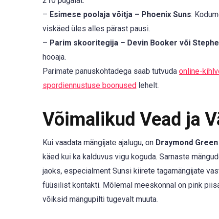
210 pügalat.
–
Esimese poolaja võitja – Phoenix Suns
: Kodume
viskäed üles alles pärast pausi.
–
Parim skooritegija – Devin Booker või Stephe
hooaja.
Parimate panuskohtadega saab tutvuda
online-kihl
spordiennustuse boonused
lehelt.
Võimalikud Vead ja 
Kui vaadata mängijate ajalugu, on
Draymond Green
käed kui ka kalduvus vigu koguda. Sarnaste mängude
jaoks, especialment Sunsi kiirete tagamängijate vast
füüsilist kontakti. Mõlemal meeskonnal on pink piisa
võiksid mängupilti tugevalt muuta.