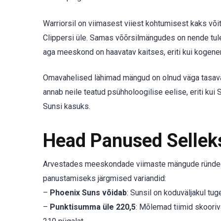
Warriorsil on viimasest viiest kohtumisest kaks võit
Clippersi üle. Samas võõrsilmängudes on nende tul
aga meeskond on haavatav kaitses, eriti kui kogene
Omavahelised lähimad mängud on olnud väga tasaväg
annab neile teatud psühholoogilise eelise, eriti kui
Sunsi kasuks.
Head Panused Selle
Arvestades meeskondade viimaste mängude ründeef
panustamiseks järgmised variandid:
–
Phoenix Suns võidab
: Sunsil on koduväljakul tu
–
Punktisumma üle 220,5
: Mõlemad tiimid skooriv