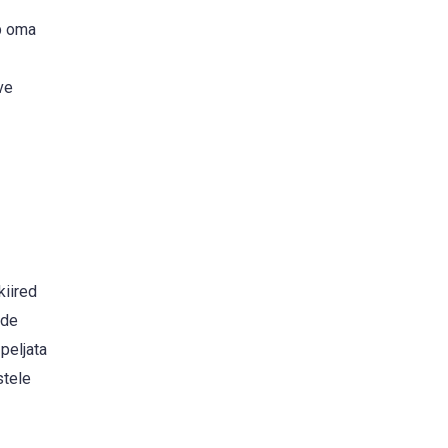
ab oma
ve
kiired
ade
 peljata
stele