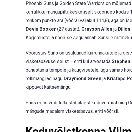
Phoenix Suns ja Golden State Warriors on mõlemad
korralikku mängupilti, keskmiselt skoorides kodus 11
rohkem punkte ära (võõral väljakul 114,8), aga on is
Devin Booker
(27 aastat),
Grayson Allen
ja
Dillon
Kogemuste ja nooruse segu annab Sunsile mitmekül
Võõrustav Suns on usaldanud kiirrünnakutele ja distsi
visketabavuse eelist – eriti kui arvestada
Stephen 
panustama tempole ja kaugvisetele, aga samas hoidm
rollimängijad nagu
Draymond Green
ja
Kristaps P
kippuvat kaitsemängu.
Suns eelis võib tulla stabiilsest koduvormist ning 
mängude madalam visketabavus, eriti võõrsil.
Koduvõistkonna Vii