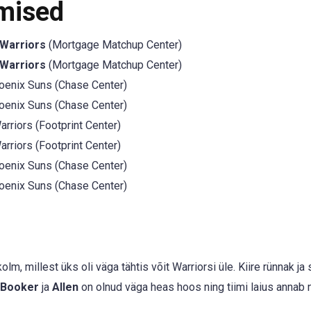
mised
 Warriors
(Mortgage Matchup Center)
 Warriors
(Mortgage Matchup Center)
enix Suns (Chase Center)
enix Suns (Chase Center)
rriors (Footprint Center)
rriors (Footprint Center)
enix Suns (Chase Center)
enix Suns (Chase Center)
, millest üks oli väga tähtis võit Warriorsi üle. Kiire rünnak ja 
Booker
ja
Allen
on olnud väga heas hoos ning tiimi laius annab 