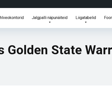
ihlveokontorid
Jalgpalli näpunäiteid
Liigatabelid
Foo
s Golden State Warr