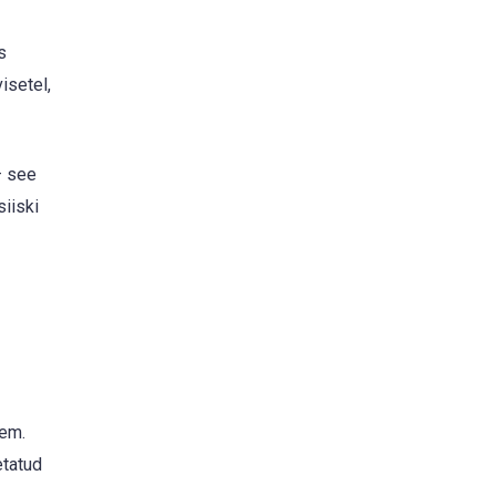
s
isetel,
– see
siiski
vem.
etatud