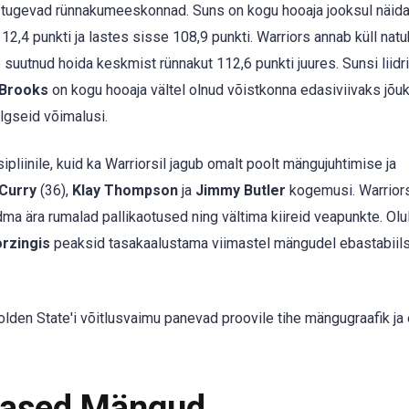
 tugevad rünnakumeeskonnad. Suns on kogu hooaja jooksul näid
2,4 punkti ja lastes sisse 108,9 punkti. Warriors annab küll nat
e suutnud hoida keskmist rünnakut 112,6 punkti juures. Sunsi liidr
 Brooks
on kogu hooaja vältel olnud võistkonna edasiviivaks jõuk
gseid võimalusi.
pliinile, kuid ka Warriorsil jagub omalt poolt mängujuhtimise ja
Curry
(36),
Klay Thompson
ja
Jimmy Butler
kogemusi. Warrior
a ära rumalad pallikaotused ning vältima kiireid veapunkte. Olu
orzingis
peaksid tasakaalustama viimastel mängudel ebastabii
Golden State'i võitlusvaimu panevad proovile tihe mängugraafik ja
mased Mängud