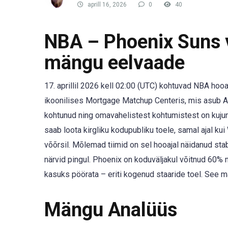
aprill 16, 2026
0
40
NBA – Phoenix Suns v
mängu eelvaade
17. aprillil 2026 kell 02:00 (UTC) kohtuvad NBA h
ikoonilises Mortgage Matchup Centeris, mis asub 
kohtunud ning omavahelistest kohtumistest on kujun
saab loota kirgliku kodupubliku toele, samal ajal k
võõrsil. Mõlemad tiimid on sel hooajal näidanud stab
närvid pingul. Phoenix on koduväljakul võitnud 60
kasuks pöörata – eriti kogenud staaride toel. See m
Mängu Analüüs