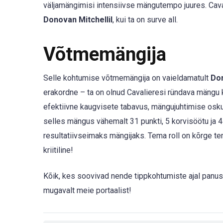
väljamängimisi intensiivse mängutempo juures. Caval
Donovan Mitchellil
, kui ta on surve all.
Võtmemängija
Selle kohtumise võtmemängija on vaieldamatult
Don
erakordne – ta on olnud Cavalieresi ründava mängu
efektiivne kaugvisete tabavus, mängujuhtimise osk
selles mängus vähemalt 31 punkti, 5 korvisöötu ja 4 
resultatiivseimaks mängijaks. Tema roll on kõrge t
kriitiline!
Kõik, kes soovivad nende tippkohtumiste ajal panus
mugavalt meie portaalist!