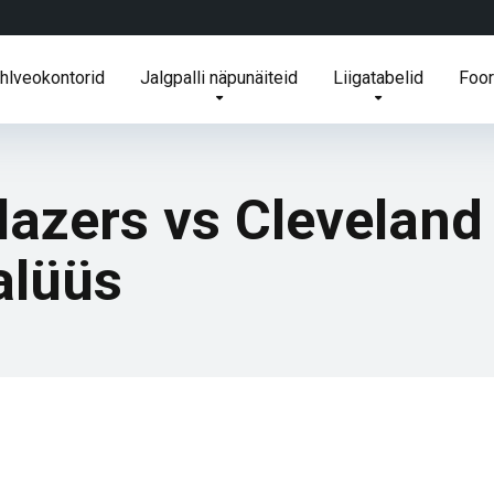
ihlveokontorid
Jalgpalli näpunäiteid
Liigatabelid
Foo
Blazers vs Cleveland
alüüs