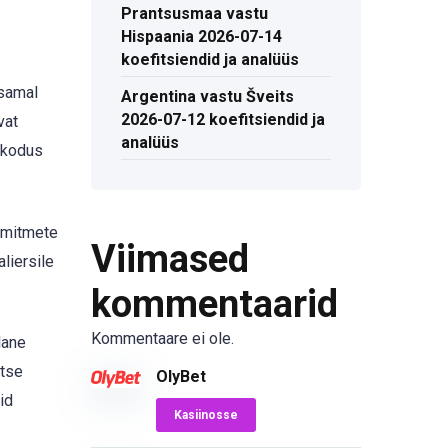
Prantsusmaa vastu
Hispaania 2026-07-14
koefitsiendid ja analüüs
 samal
Argentina vastu Šveits
2026-07-12 koefitsiendid ja
vat
analüüs
 (kodus
a mitmete
Viimased
liersile
kommentaarid
Kommentaare ei ole.
lane
itse
OlyBet
id
Kasiinosse