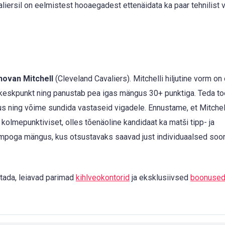
iersil on eelmistest hooaegadest ettenäidata ka paar tehnilist 
ovan Mitchell
(Cleveland Cavaliers). Mitchelli hiljutine vorm on
 keskpunkt ning panustab pea igas mängus 30+ punktiga. Teda to
us ning võime sundida vastaseid vigadele. Ennustame, et Mitche
kolmepunktiviset, olles tõenäoline kandidaat ka matši tipp- ja
empoga mängus, kus otsustavaks saavad just individuaalsed soor
tada, leiavad parimad
kihlveokontorid
ja eksklusiivsed
boonuse