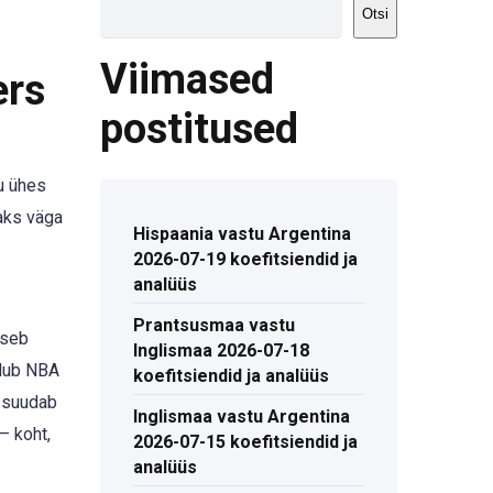
Otsi
Viimased
ers
postitused
ku ühes
aks väga
Hispaania vastu Argentina
2026-07-19 koefitsiendid ja
analüüs
Prantsusmaa vastu
tseb
Inglismaa 2026-07-18
ulub NBA
koefitsiendid ja analüüs
t suudab
Inglismaa vastu Argentina
– koht,
2026-07-15 koefitsiendid ja
analüüs