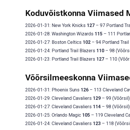
Koduvõistkonna Viimased
2026-01-31: New York Knicks
127
– 97 Portland Tra
2026-01-28: Washington Wizards
115
– 111 Portlan
2026-01-27: Boston Celtics
102
– 94 Portland Trail
2026-01-24: Portland Trail Blazers
110
– 98 (Võõrsi
2026-01-23: Portland Trail Blazers
127
– 110 (Võõrs
Võõrsilmeeskonna Viimas
2026-01-31: Phoenix Suns
126
– 113 Cleveland Cav
2026-01-29: Cleveland Cavaliers
129
– 99 (Võõrsil)
2026-01-27: Cleveland Cavaliers
114
– 98 (Võõrsil)
2026-01-25: Orlando Magic
105
– 119 Cleveland Cav
2026-01-24: Cleveland Cavaliers
123
– 118 (Võõrsi