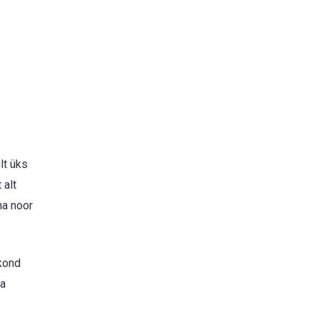
lt üks
 alt
na noor
skond
ja