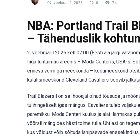
veebruar 1, 2026
0
74
NBA: Portland Trail B
– Tähenduslik kohtu
2. veebruaril 2026 kell 02:00 (Eesti aja järgi varah
liiga tuntuimas areenis – Moda Centeris, USA-s. S
erineva vormiga meeskonda – kodumeeskond otsib või
külalismeeskond Cleveland Cavaliers soovib jätkata 
Trail Blazersil on sel hooajal olnud tõusude ja mõõ
tulihingeliselt igas mängus. Cavaliers tuleb väljaku
paremikku. Moda Centeri kuulus ja alati lärmakas pub
võõrsil mängides hästi toime tulla. Ühtlasi on teg
kus võidust võib sõltuda lähipäevade enesekindlus j