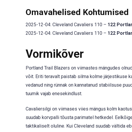
Omavahelised Kohtumised
2025-12-04: Cleveland Cavaliers 110 –
122 Portlan
2025-12-04: Cleveland Cavaliers 110 –
122 Portlan
Vormikõver
Portland Trail Blazers on viimastes mängudes olnud 
võit. Eriti teravalt paistab silma kolme järjestikuse 
vedanud ning rünnak on kannatanud stabiilsuse puud
tuumik vajab enesekindlust.
Cavaliersilgi on viimases viies mängus kolm kaotus
suudab korvpalli tõusta parimatel hetkedel. Eelkõig
taktikaliselt oluline. Kui Cleveland suudab vältida