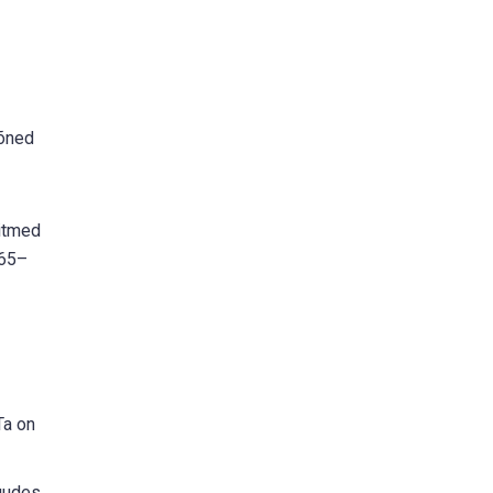
mõned
Mitmed
.65–
Ta on
gudes