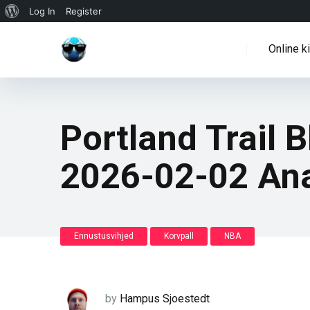
WordPressi
Log In
Register
info
Online k
Portland Trail 
2026-02-02 An
Ennustusvihjed
Korvpall
NBA
by
Hampus Sjoestedt