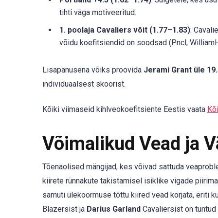
tihti väga motiveeritud.
1. poolaja Cavaliers võit (1.77–1.83)
: Cavali
võidu koefitsiendid on soodsad (Pncl, WilliamHi
Lisapanusena võiks proovida
Jerami Grant üle 19.
individuaalsest skoorist.
Kõiki viimaseid kihlveokoefitsiente Eestis vaata
Kõi
Võimalikud Vead ja 
Tõenäolised mängijad, kes võivad sattuda veaprobl
kiirete rünnakute takistamisel isiklike vigade piirimai
samuti ülekoormuse tõttu kiired vead korjata, eriti k
Blazersist ja
Darius Garland
Cavaliersist on tuntud 