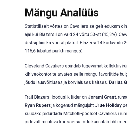
Mängu Analüüs
Statistiliselt võttes on Cavaliers selgelt edukam o
ajal kui Blazersil on vaid 24 võitu 53-st (45,3%). Cav
distsipliini ka võõral platsil. Blazersi 14 koduvõitu
116,6 lubatud punkti mängus).
Cleveland Cavaliers esindab tugevamat kollektiivi
kihlveokontorite arvates selle mängu favoriitide hul
jõudu lauavõitluses ja korvialuses kaitses.
Darius G
Trail Blazersi looduslik liider on
Jerami Grant
, rün
Ryan Rupert
ja kogenud mängujuht
Jrue Holiday
pe
suudaks pidurdada Mitchelli-poolset Cavaliers’i rünn
pidevalt muutuva koosseisu tõttu kannatab tihti m