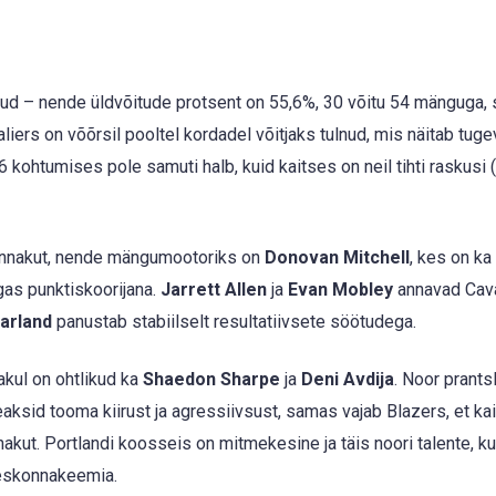
lnud – nende üldvõitude protsent on 55,6%, 30 võitu 54 mänguga,
aliers on võõrsil pooltel kordadel võitjaks tulnud, mis näitab tuge
 26 kohtumises pole samuti halb, kuid kaitses on neil tihti raskusi
rünnakut, nende mängumootoriks on
Donovan Mitchell
, kes on k
gas punktiskoorijana.
Jarrett Allen
ja
Evan Mobley
annavad Cava
arland
panustab stabiilselt resultatiivsete söötudega.
nakul on ohtlikud ka
Shaedon Sharpe
ja
Deni Avdija
. Noor prants
aksid tooma kiirust ja agressiivsust, samas vajab Blazers, et ka
akut. Portlandi koosseis on mitmekesine ja täis noori talente, ku
eeskonnakeemia.