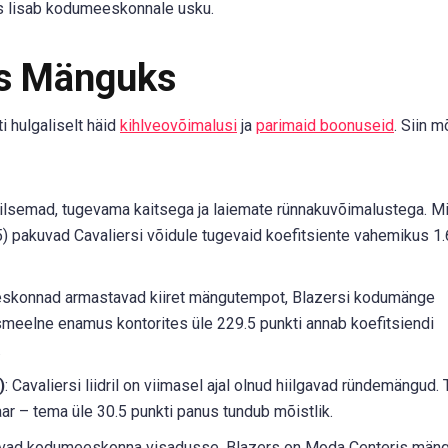
s lisab kodumeeskonnale usku.
ks Mänguks
i hulgaliselt häid
kihlveovõimalusi
ja
parimaid boonuseid
. Siin 
biilsemad, tugevama kaitsega ja laiemate rünnakuvõimalustega. 
5) pakuvad Cavaliersi võidule tugevaid koefitsiente vahemikus 1
skonnad armastavad kiiret mängutempot, Blazersi kodumänge
eelne enamus kontorites üle 229.5 punkti annab koefitsiendi
.
)
: Cavaliersi liidril on viimasel ajal olnud hiilgavad ründemängud. 
r – tema üle 30.5 punkti panus tundub mõistlik.
suvad kodumeeskonna visadusse. Blazers on Moda Centeris män