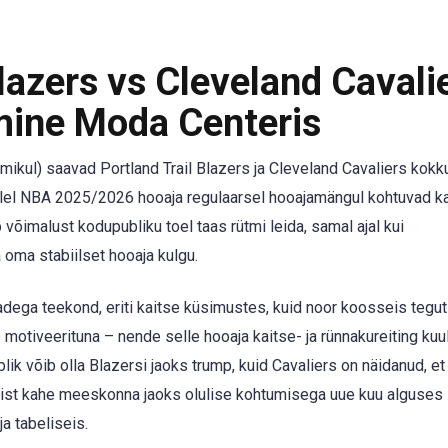
lazers vs Cleveland Cavali
mine Moda Centeris
ommikul) saavad Portland Trail Blazers ja Cleveland Cavaliers kok
ellel NBA 2025/2026 hooaja regulaarsel hooajamängul kohtuvad k
malust kodupubliku toel taas rütmi leida, samal ajal kui
oma stabiilset hooaja kulgu.
nadega teekond, eriti kaitse küsimustes, kuid noor koosseis tegu
le motiveerituna – nende selle hooaja kaitse- ja rünnakureiting ku
lik võib olla Blazersi jaoks trump, kuid Cavaliers on näidanud, e
emist kahe meeskonna jaoks olulise kohtumisega uue kuu alguses 
a tabeliseis.