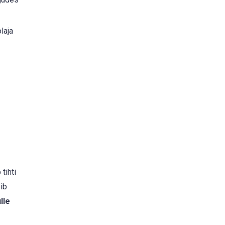
laja
tihti
õib
lle