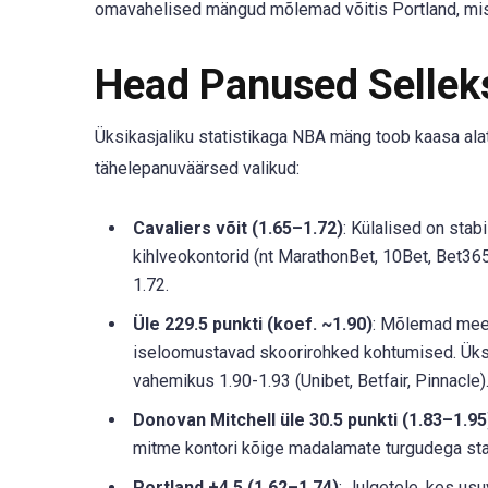
omavahelised mängud mõlemad võitis Portland, mi
Head Panused Selle
Üksikasjaliku statistikaga NBA mäng toob kaasa alat
tähelepanuväärsed valikud:
Cavaliers võit (1.65–1.72)
: Külalised on sta
kihlveokontorid (nt MarathonBet, 10Bet, Bet36
1.72.
Üle 229.5 punkti (koef. ~1.90)
: Mõlemad mee
iseloomustavad skoorirohked kohtumised. Üksm
vahemikus 1.90-1.93 (Unibet, Betfair, Pinnacle)
Donovan Mitchell üle 30.5 punkti (1.83–1.95
mitme kontori kõige madalamate turgudega staa
Portland +4.5 (1.62–1.74)
: Julgetele, kes u