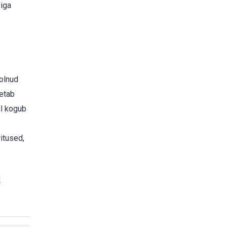
viga
 olnud
etab
ll kogub
itused,
d