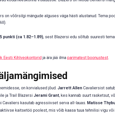
ers on võõrsilgi mängude alguses väga hästi alustanud. Tema poo
ll).
5 punkti (ca 1.82–1.89)
, sest Blazersi edu sõltub suuresti tema
k Eesti Kihlveokontorid
ja ära jää ilma
parimatest boonustest
.
Väljamängimised
eemidesse, on korvialused jõud.
Jarrett Allen
Cavaliersist satub 
le ja Trail Blazersi
Jerami Grant
, kes kannab suurt rasketsut, v
ui Cavaliers kasutab agressiivset serva all-lauas.
Matisse Thybu
aktiivse kaitsetöö poolest, mis võib kaasa tuua tehnilisi vigu või