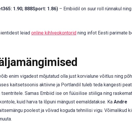
et365: 1.90; 888Sport: 1.86)
– Embiidil on suur roll rünnakul ning
sientidest leiad
online kihlveokontorid
ning infot Eesti parimate 
Väljamängimised
õib enim vigadest mõjutatud olla just korvialune võitlus ning põhi
uses kaitsetsoonis aktiivne ja Portlandil tuleb teda kangesti pea
i tsentritele. Samas Embiid ise on füüsilise stiiliga ning raskema
kontole, kuid harva ta lõpuni mängust eemaldatakse. Ka
Andre
aitsemängu poolest ja võivad koguda tehnilisi vigu. Võimalikud ki
muuta.