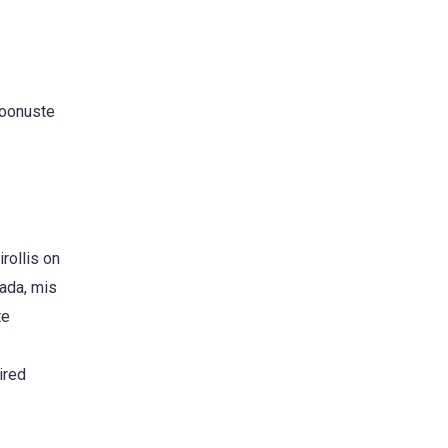
boonuste
rollis on
tada, mis
te
ired