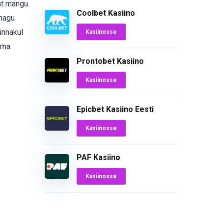
at mängu.
Coolbet Kasiino
 nagu
ünnakul
Kasiinosse
ema
Prontobet Kasiino
Kasiinosse
Epicbet Kasiino Eesti
Kasiinosse
PAF Kasiino
Kasiinosse