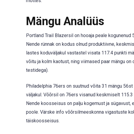
mõttes.
Mängu Analüüs
Portland Trail Blazersil on hooaja peale kogunenud 
Nende rünnak on kodus olnud produktiivne, keskmise
lastes koduväljakul vastastel visata 117.4 punkti 
võitu ja kolm kaotust, ning viimased paar mängu on
testidega).
Philadelphia 76ers on suutnud võita 31 mängu 56st n
väljakul. Võõrsil on 76ers visanud keskmiselt 115.3
Nende koosseisus on palju kogemust ja sügavust, er
poole. Värske info võõrsilmeeskonna vigastuste ko
täiskoosseisus.