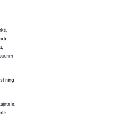
kti,
ndi
u,
 suurim
st ning
ajatele.
ate