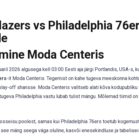
lazers vs Philadelphia 76e
de
mine Moda Centeris
il 2026 algusega kell 03:00 Eesti aja järgi Portlandis, USA-s, k
ers
-it Moda Centeris. Tegemist on kahe tugeva meeskonna koht
play-off shansse. Moda Centeris valitseb alati kõva kodupubliku 
tugeva Philadelphia vastu lubab tulist mängu. Mõlemad tiimid on
oosseisu poolest, samas kui Philadelphia 76ers toetub kogemust
n see mäng seega väga oluline, kasvõi enesekindluse ja tabelise