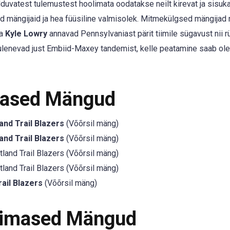
elduvatest tulemustest hoolimata oodatakse neilt kirevat ja sisuk
ud mängijaid ja hea füüsiline valmisolek. Mitmekülgsed mängijad
ja
Kyle Lowry
annavad Pennsylvaniast pärit tiimile sügavust nii r
ulenevad just Embiid-Maxey tandemist, kelle peatamine saab ol
mased Mängud
and Trail Blazers
(Võõrsil mäng)
and Trail Blazers
(Võõrsil mäng)
land Trail Blazers (Võõrsil mäng)
land Trail Blazers (Võõrsil mäng)
rail Blazers
(Võõrsil mäng)
iimased Mängud