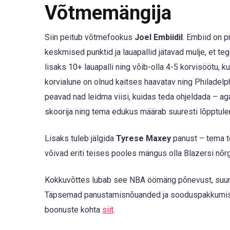
Võtmemängija
Siin peitub võtmefookus
Joel Embiidil
. Embiid on 
keskmised punktid ja lauapallid jätavad mulje, et te
lisaks 10+ lauapalli ning võib-olla 4-5 korvisöötu, k
korvialune on olnud kaitses haavatav ning Philadelph
peavad nad leidma viisi, kuidas teda ohjeldada – a
skoorija ning tema edukus määrab suuresti lõpptul
Lisaks tuleb jälgida
Tyrese Maxey
panust – tema te
võivad eriti teises pooles mängus olla Blazersi nõ
Kokkuvõttes lubab see NBA öömäng põnevust, suuri i
Täpsemad panustamisnõuanded ja sooduspakkumis
boonuste kohta
siit
.