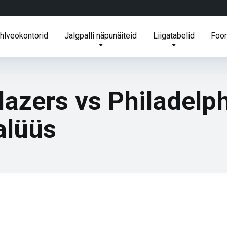
ihlveokontorid
Jalgpalli näpunäiteid
Liigatabelid
Foo
Blazers vs Philadelp
alüüs