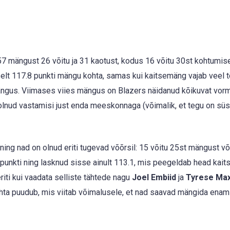
57 mängust 26 võitu ja 31 kaotust, kodus 16 võitu 30st kohtumise
lt 117.8 punkti mängu kohta, samas kui kaitsemäng vajab veel t
mängus. Viimases viies mängus on Blazers näidanud kõikuvat vorm
 olnud vastamisi just enda meeskonnaga (võimalik, et tegu on sü
ing nad on olnud eriti tugevad võõrsil: 15 võitu 25st mängust võ
 punkti ning lasknud sisse ainult 113.1, mis peegeldab head kait
iti kui vaadata selliste tähtede nagu
Joel Embiid
ja
Tyrese Ma
hta puudub, mis viitab võimalusele, et nad saavad mängida ena