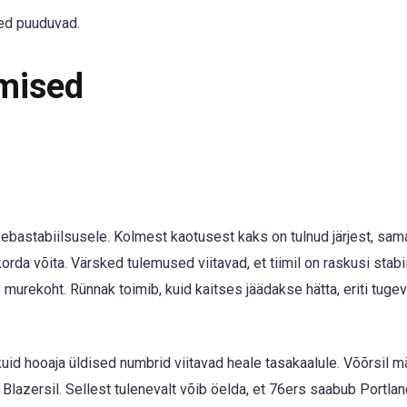
ed puuduvad.
mised
 ebastabiilsusele. Kolmest kaotusest kaks on tulnud järjest, sam
orda võita. Värsked tulemused viitavad, et tiimil on raskusi stabi
 murekoht. Rünnak toimib, kuid kaitses jäädakse hätta, eriti tuge
uid hooaja üldised numbrid viitavad heale tasakaalule. Võõrsil 
 Blazersil. Sellest tulenevalt võib öelda, et 76ers saabub Portla