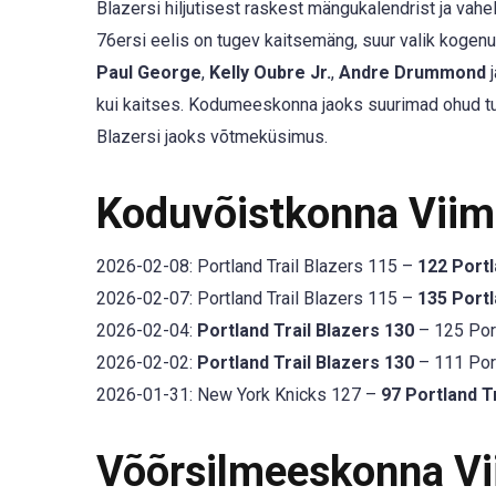
Blazersi hiljutisest raskest mängukalendrist ja vah
76ersi eelis on tugev kaitsemäng, suur valik kogen
Paul George
,
Kelly Oubre Jr.
,
Andre Drummond
kui kaitses. Kodumeeskonna jaoks suurimad ohud t
Blazersi jaoks võtmeküsimus.
Koduvõistkonna Vii
2026-02-08: Portland Trail Blazers 115 –
122 Portl
2026-02-07: Portland Trail Blazers 115 –
135 Portl
2026-02-04:
Portland Trail Blazers 130
– 125 Port
2026-02-02:
Portland Trail Blazers 130
– 111 Port
2026-01-31: New York Knicks 127 –
97 Portland T
Võõrsilmeeskonna V