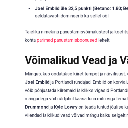
Joel Embiid üle 32,5 punkti (Betano: 1.80; B
eeldatavasti domineerib ka sellel ööl.
Täieliku nimekirja panustamisvõimalustest ja koefit
kohta
parimad panustamisboonused
lehelt.
Võimalikud Vead ja 
Mängus, kus oodatakse kiiret tempot ja närvilisust, v
Joel Embiid
ja Portlandi ründajad. Embiid on korvial
võib põhjustada kiiremaid isiklikke vigasid Portland
mängudega võib üldjuhul kaasa tuua mitu viga tema 
Drummond
ja
Kyle Lowry
on teada tuntud jõulise k
viiendad isiklikud vead võivad mängu käiku selgelt 