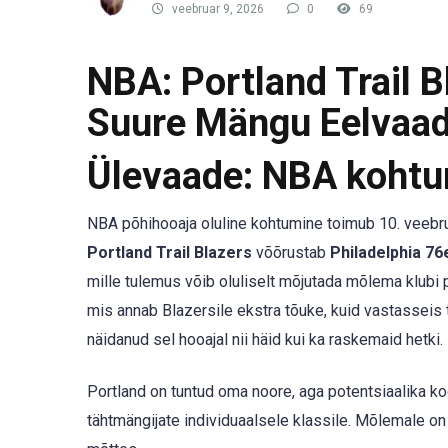
veebruar 9, 2026
0
69
NBA: Portland Trail B
Suure Mängu Eelvaa
Ülevaade: NBA kohtu
NBA põhihooaja oluline kohtumine toimub 10. veebruar
Portland Trail Blazers
võõrustab
Philadelphia 76
mille tulemus võib oluliselt mõjutada mõlema klubi 
mis annab Blazersile ekstra tõuke, kuid vastasseis 
näidanud sel hooajal nii häid kui ka raskemaid hetki.
Portland on tuntud oma noore, aga potentsiaalika k
tähtmängijate individuaalsele klassile. Mõlemale o