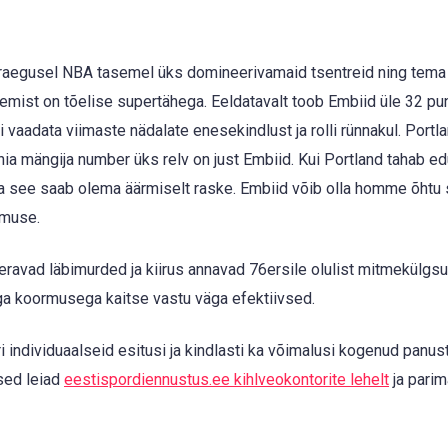
praegusel NBA tasemel üks domineerivamaid tsentreid ning tema
gemist on tõelise supertähega. Eeldatavalt toob Embiid üle 32 pun
ui vaadata viimaste nädalate enesekindlust ja rolli rünnakul. Portla
ia mängija number üks relv on just Embiid. Kui Portland tahab ed
ga see saab olema äärmiselt raske. Embiid võib olla homme õhtu
emuse.
ravad läbimurded ja kiirus annavad 76ersile olulist mitmekülgsu
rga koormusega kaitse vastu väga efektiivsed.
ndividuaalseid esitusi ja kindlasti ka võimalusi kogenud panust
ed leiad
eestispordiennustus.ee kihlveokontorite lehelt
ja parim