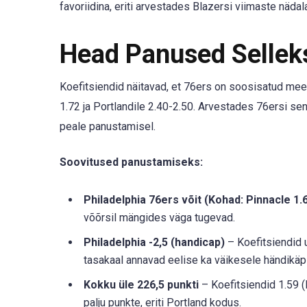
favoriidina, eriti arvestades Blazersi viimaste näda
Head Panused Selle
Koefitsiendid näitavad, et 76ers on soosisatud me
1.72 ja Portlandile 2.40-2.50. Arvestades 76ersi seni
peale panustamisel.
Soovitused panustamiseks:
Philadelphia 76ers võit (Kohad: Pinnacle 1.
võõrsil mängides väga tugevad.
Philadelphia -2,5 (handicap)
– Koefitsiendid u
tasakaal annavad eelise ka väikesele händikäpi
Kokku üle 226,5 punkti
– Koefitsiendid 1.59 (
palju punkte, eriti Portland kodus.