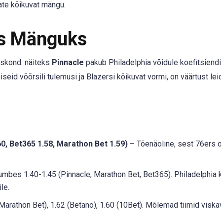
late kõikuvat mängu.
ks Mänguks
eskond: näiteks
Pinnacle
pakub Philadelphia võidule koefitsiendi
seid võõrsili tulemusi ja Blazersi kõikuvat vormi, on väärtust lei
60, Bet365 1.58, Marathon Bet 1.59)
– Tõenäoline, sest 76ers 
mbes 1.40-1.45 (Pinnacle, Marathon Bet, Bet365). Philadelphia k
le.
Marathon Bet), 1.62 (Betano), 1.60 (10Bet). Mõlemad tiimid visk