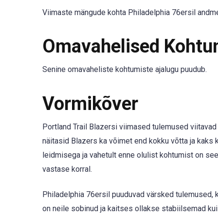
Viimaste mängude kohta Philadelphia 76ersil andm
Omavahelised Kohtu
Senine omavaheliste kohtumiste ajalugu puudub.
Vormikõver
Portland Trail Blazersi viimased tulemused viitavad
näitasid Blazers ka võimet end kokku võtta ja kaks k
leidmisega ja vahetult enne olulist kohtumist on see
vastase korral.
Philadelphia 76ersil puuduvad värsked tulemused, k
on neile sobinud ja kaitses ollakse stabiilsemad kui