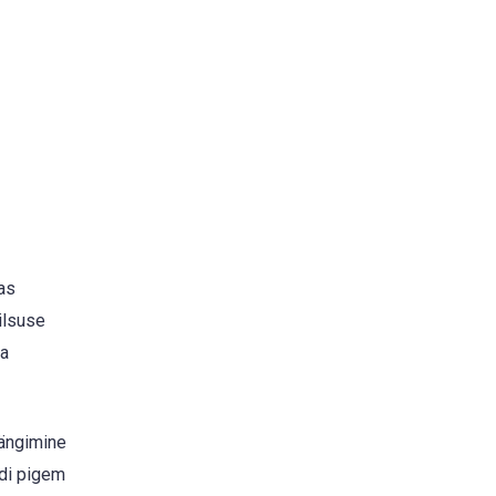
as
ilsuse
va
mängimine
ndi pigem