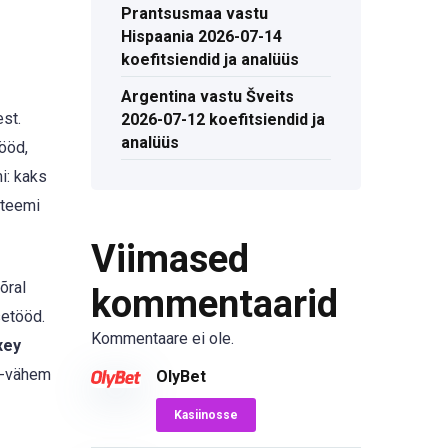
Prantsusmaa vastu
Hispaania 2026-07-14
koefitsiendid ja analüüs
Argentina vastu Šveits
st.
2026-07-12 koefitsiendid ja
analüüs
ööd,
i: kaks
steemi
Viimased
õral
kommentaarid
setööd.
Kommentaare ei ole.
xey
m-vähem
OlyBet
Kasiinosse