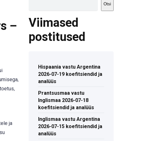
Otsi
Viimased
rs –
postitused
Hispaania vastu Argentina
ui
2026-07-19 koefitsiendid ja
umisega,
analüüs
toetus,
Prantsusmaa vastu
Inglismaa 2026-07-18
koefitsiendid ja analüüs
Inglismaa vastu Argentina
ele ja
2026-07-15 koefitsiendid ja
isu
analüüs