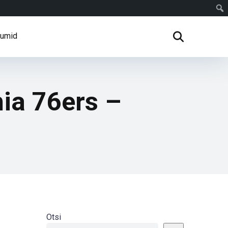
rumid
hia 76ers –
Otsi