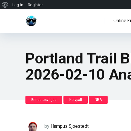
WordPressi
Log In
Register
info
Online k
Portland Trail 
2026-02-10 An
Ennustusvihjed
Korvpall
NBA
by
Hampus Sjoestedt