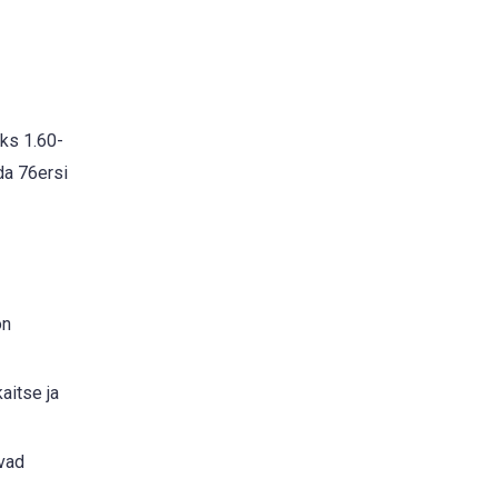
ks 1.60-
da 76ersi
on
aitse ja
avad