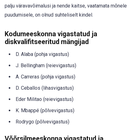
palju väravavõimalusi ja nende kaitse, vaatamata mõnele
puudumisele, on olnud suhteliselt kindel.
Kodumeeskonna vigastatud ja
diskvalifitseeritud mängijad
D. Alaba (pohja vigastus)
J. Bellingham (reievigastus)
A. Carreras (pohja vigastus)
D. Ceballos (lihasvigastus)
Eder Militao (reievigastus)
K. Mbappé (põlvevigastus)
Rodrygo (põlvevigastus)
Võõrsilmeeskonna vigastatud ja