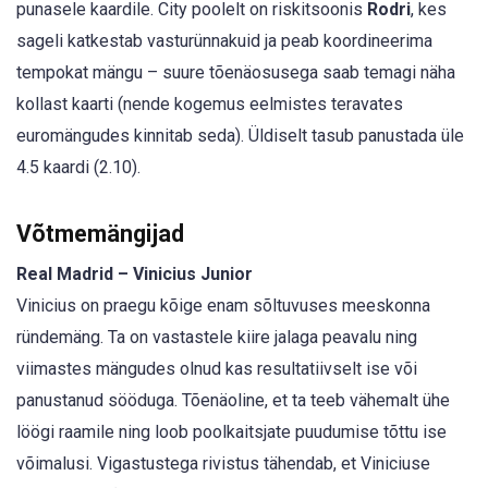
punasele kaardile. City poolelt on riskitsoonis
Rodri
, kes
sageli katkestab vasturünnakuid ja peab koordineerima
tempokat mängu – suure tõenäosusega saab temagi näha
kollast kaarti (nende kogemus eelmistes teravates
euromängudes kinnitab seda). Üldiselt tasub panustada üle
4.5 kaardi (2.10).
Võtmemängijad
Real Madrid – Vinicius Junior
Vinicius on praegu kõige enam sõltuvuses meeskonna
ründemäng. Ta on vastastele kiire jalaga peavalu ning
viimastes mängudes olnud kas resultatiivselt ise või
panustanud sööduga. Tõenäoline, et ta teeb vähemalt ühe
löögi raamile ning loob poolkaitsjate puudumise tõttu ise
võimalusi. Vigastustega rivistus tähendab, et Viniciuse