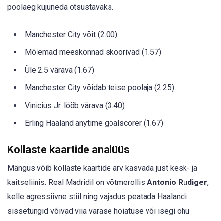
poolaeg kujuneda otsustavaks.
Manchester City võit (2.00)
Mõlemad meeskonnad skoorivad (1.57)
Üle 2.5 värava (1.67)
Manchester City võidab teise poolaja (2.25)
Vinicius Jr. lööb värava (3.40)
Erling Haaland anytime goalscorer (1.67)
Kollaste kaartide analüüs
Mängus võib kollaste kaartide arv kasvada just kesk- ja
kaitseliinis. Real Madridil on võtmerollis
Antonio Rudiger
,
kelle agressiivne stiil ning vajadus peatada Haalandi
sissetungid võivad viia varase hoiatuse või isegi ohu