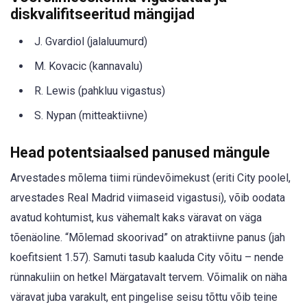
diskvalifitseeritud mängijad
J. Gvardiol (jalaluumurd)
M. Kovacic (kannavalu)
R. Lewis (pahkluu vigastus)
S. Nypan (mitteaktiivne)
Head potentsiaalsed panused mängule
Arvestades mõlema tiimi ründevõimekust (eriti City poolel,
arvestades Real Madrid viimaseid vigastusi), võib oodata
avatud kohtumist, kus vähemalt kaks väravat on väga
tõenäoline. “Mõlemad skoorivad” on atraktiivne panus (jah
koefitsient 1.57). Samuti tasub kaaluda City võitu – nende
rünnakuliin on hetkel Märgatavalt tervem. Võimalik on näha
väravat juba varakult, ent pingelise seisu tõttu võib teine