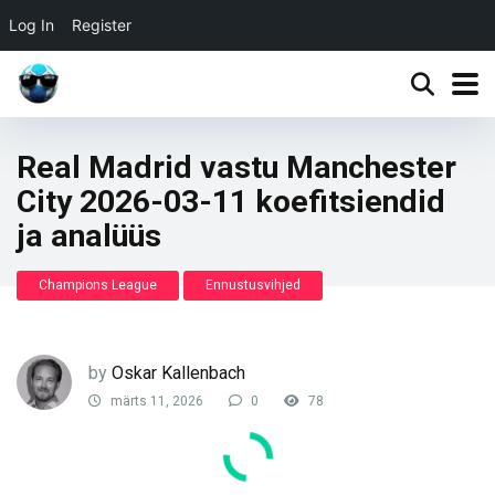
Log In
Register
Real Madrid vastu Manchester
City 2026-03-11 koefitsiendid
ja analüüs
Champions League
Ennustusvihjed
by
Oskar Kallenbach
märts 11, 2026
0
78