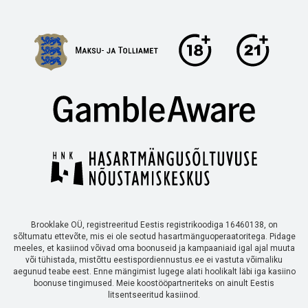
Brooklake OÜ, registreeritud Eestis registrikoodiga 16460138, on
sõltumatu ettevõte, mis ei ole seotud hasartmänguoperaatoritega. Pidage
meeles, et kasiinod võivad oma boonuseid ja kampaaniaid igal ajal muuta
või tühistada, mistõttu eestispordiennustus.ee ei vastuta võimaliku
aegunud teabe eest. Enne mängimist lugege alati hoolikalt läbi iga kasiino
boonuse tingimused. Meie koostööpartneriteks on ainult Eestis
litsentseeritud kasiinod.