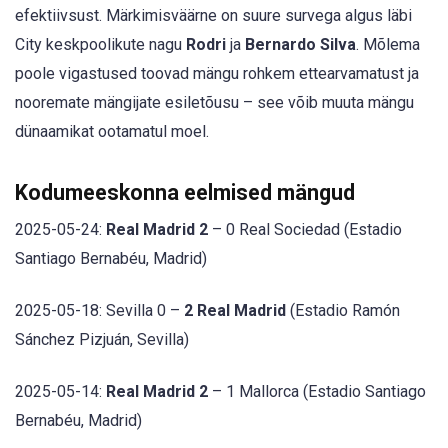
efektiivsust. Märkimisväärne on suure survega algus läbi
City keskpoolikute nagu
Rodri
ja
Bernardo Silva
. Mõlema
poole vigastused toovad mängu rohkem ettearvamatust ja
nooremate mängijate esiletõusu – see võib muuta mängu
dünaamikat ootamatul moel.
Kodumeeskonna eelmised mängud
2025-05-24:
Real Madrid 2
– 0 Real Sociedad (Estadio
Santiago Bernabéu, Madrid)
2025-05-18: Sevilla 0 –
2 Real Madrid
(Estadio Ramón
Sánchez Pizjuán, Sevilla)
2025-05-14:
Real Madrid 2
– 1 Mallorca (Estadio Santiago
Bernabéu, Madrid)