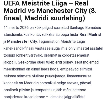
UEFA Meistrite Liiga – Real
Madrid vs Manchester City (8.
finaal, Madridi suurlahing)
11. märts 2026 on kõik pilgud suunatud Santiago Bernabéu
staadionile, kus kohtuvad kaks Euroopa hiidu:
Real Madrid
ja
Manchester City
. Tegemist on Meistrite Liiga
kaheksandikfinaali vastasseisuga, mis on viimastel aastatel
toonud rohkelt väravaid, draamat ja kõrgetasemelist
jalgpalli. Seekordne duell tuleb eriti põnev, sest mõlemad
meeskonnad on olnud heas hoos, ent peavad silmitsi
seisma mitmete oluliste puudujatega. Ilmaennustuse
kohaselt on Madridis hommikul selge taevas, päeval
osaliselt pilvine ja temperatuur jääb mõnusatesse
soojadesse kraadidesse – ideaalne jalgpalliõhtu!