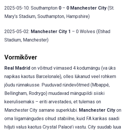
2025-05-10: Southampton
0
–
0 Manchester City
(St.
Mary's Stadium, Southampton, Hampshire)
2025-05-02:
Manchester City 1
– 0 Wolves (Etihad
Stadium, Manchester)
Vormikõver
Real Madrid
on võitnud viimased 4 kodumängu (va üks
napikas kaotus Barcelonale), olles lükanud veel rohkem
jõudu rünnakusse. Puuduvad ründevõtmed (Mbappé,
Bellingham, Rodrygo) muudavad mängupildi siiski
keerulisemaks – eriti arvestades, et tulemas on
Manchester City sarnane superklubi.
Manchester City
on
oma liigamängudes olnud stabiilne, kuid FA karikas saadi
hiljuti valus kaotus Crystal Palace’i vastu. City suudab luua