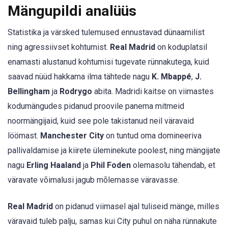
Mängupildi analüüs
Statistika ja värsked tulemused ennustavad dünaamilist
ning agressiivset kohtumist.
Real Madrid
on koduplatsil
enamasti alustanud kohtumisi tugevate rünnakutega, kuid
saavad nüüd hakkama ilma tähtede nagu
K. Mbappé
,
J.
Bellingham
ja
Rodrygo
abita. Madridi kaitse on viimastes
kodumängudes pidanud proovile panema mitmeid
noormängijaid, kuid see pole takistanud neil väravaid
löömast.
Manchester City
on tuntud oma domineeriva
pallivaldamise ja kiirete üleminekute poolest, ning mängijate
nagu
Erling Haaland
ja
Phil Foden
olemasolu tähendab, et
väravate võimalusi jagub mõlemasse väravasse.
Real Madrid
on pidanud viimasel ajal tuliseid mänge, milles
väravaid tuleb palju, samas kui City puhul on näha rünnakute