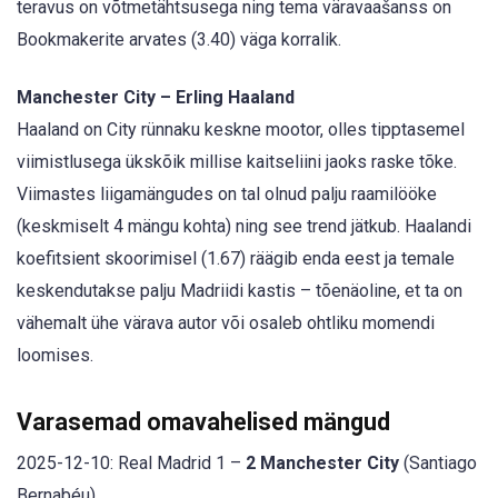
teravus on võtmetähtsusega ning tema väravaašanss on
Bookmakerite arvates (3.40) väga korralik.
Manchester City – Erling Haaland
Haaland on City rünnaku keskne mootor, olles tipptasemel
viimistlusega ükskõik millise kaitseliini jaoks raske tõke.
Viimastes liigamängudes on tal olnud palju raamilööke
(keskmiselt 4 mängu kohta) ning see trend jätkub. Haalandi
koefitsient skoorimisel (1.67) räägib enda eest ja temale
keskendutakse palju Madriidi kastis – tõenäoline, et ta on
vähemalt ühe värava autor või osaleb ohtliku momendi
loomises.
Varasemad omavahelised mängud
2025-12-10: Real Madrid 1 –
2 Manchester City
(Santiago
Bernabéu)