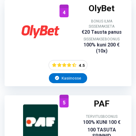
OlyBet
4
BONUS ILMA
SISSEMAKSETA
€20 Tausta panus
SISSEMAKSEBOONUS
100% kuni 200 €
(10x)
4.5
Kasiinosse
PAF
5
TERVITUSBOONUS
100% KUNI 100 €
100 TASUTA
SPINNID