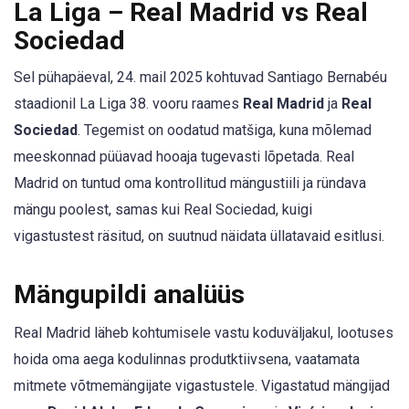
La Liga – Real Madrid vs Real
Sociedad
Sel pühapäeval, 24. mail 2025 kohtuvad Santiago Bernabéu
staadionil La Liga 38. vooru raames
Real Madrid
ja
Real
Sociedad
. Tegemist on oodatud matšiga, kuna mõlemad
meeskonnad püüavad hooaja tugevasti lõpetada. Real
Madrid on tuntud oma kontrollitud mängustiili ja ründava
mängu poolest, samas kui Real Sociedad, kuigi
vigastustest räsitud, on suutnud näidata üllatavaid esitlusi.
Mängupildi analüüs
Real Madrid läheb kohtumisele vastu koduväljakul, lootuses
hoida oma aega kodulinnas produtktiivsena, vaatamata
mitmete võtmemängijate vigastustele. Vigastatud mängijad