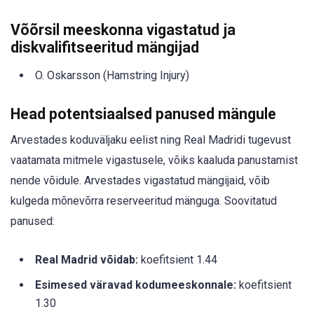
Võõrsil meeskonna vigastatud ja
diskvalifitseeritud mängijad
O. Oskarsson (Hamstring Injury)
Head potentsiaalsed panused mängule
Arvestades koduväljaku eelist ning Real Madridi tugevust
vaatamata mitmele vigastusele, võiks kaaluda panustamist
nende võidule. Arvestades vigastatud mängijaid, võib
kulgeda mõnevõrra reserveeritud mänguga. Soovitatud
panused:
Real Madrid võidab:
koefitsient 1.44
Esimesed väravad kodumeeskonnale:
koefitsient
1.30