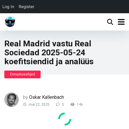
Log In
Register
Real Madrid vastu Real
Sociedad 2025-05-24
koefitsiendid ja analüüs
Ennustusvihjed
by
Oskar Kallenbach
mai 22, 2025
0
146