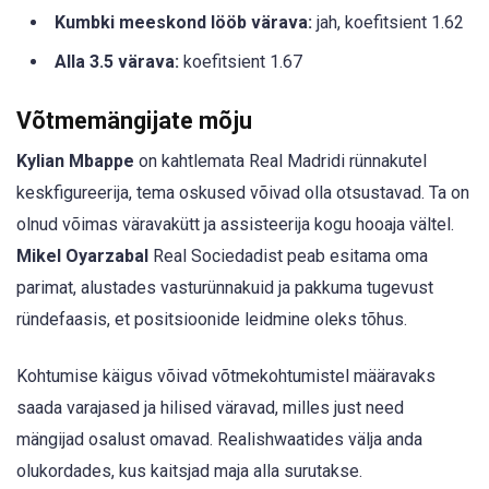
Kumbki meeskond lööb värava:
jah, koefitsient 1.62
Alla 3.5 värava:
koefitsient 1.67
Võtmemängijate mõju
Kylian Mbappe
on kahtlemata Real Madridi rünnakutel
keskfigureerija, tema oskused võivad olla otsustavad. Ta on
olnud võimas väravakütt ja assisteerija kogu hooaja vältel.
Mikel Oyarzabal
Real Sociedadist peab esitama oma
parimat, alustades vasturünnakuid ja pakkuma tugevust
ründefaasis, et positsioonide leidmine oleks tõhus.
Kohtumise käigus võivad võtmekohtumistel määravaks
saada varajased ja hilised väravad, milles just need
mängijad osalust omavad. Realishwaatides välja anda
olukordades, kus kaitsjad maja alla surutakse.