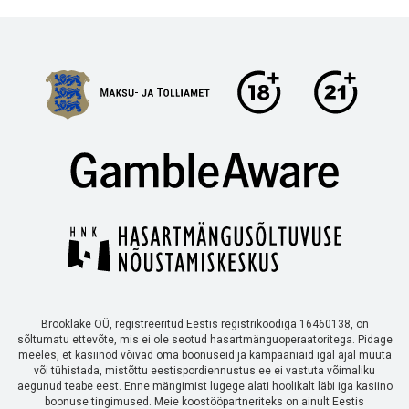
Brooklake OÜ, registreeritud Eestis registrikoodiga 16460138, on
sõltumatu ettevõte, mis ei ole seotud hasartmänguoperaatoritega. Pidage
meeles, et kasiinod võivad oma boonuseid ja kampaaniaid igal ajal muuta
või tühistada, mistõttu eestispordiennustus.ee ei vastuta võimaliku
aegunud teabe eest. Enne mängimist lugege alati hoolikalt läbi iga kasiino
boonuse tingimused. Meie koostööpartneriteks on ainult Eestis