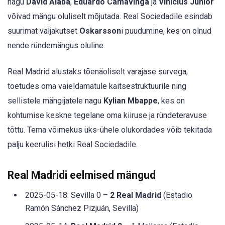
nagu
David Alaba
,
Eduardo Camavinga
ja
Vinícius Junior
võivad mängu oluliselt mõjutada. Real Sociedadile esindab
suurimat väljakutset
Oskarsson
i puudumine, kes on olnud
nende ründemängus oluline.
Real Madrid alustaks tõenäoliselt varajase survega,
toetudes oma vaieldamatule kaitsestruktuurile ning
sellistele mängijatele nagu
Kylian Mbappe
, kes on
kohtumise keskne tegelane oma kiiruse ja ründeteravuse
tõttu. Tema võimekus üks-ühele olukordades võib tekitada
palju keerulisi hetki Real Sociedadile.
Real Madridi eelmised mängud
2025-05-18: Sevilla 0 –
2 Real Madrid
(Estadio
Ramón Sánchez Pizjuán, Sevilla)