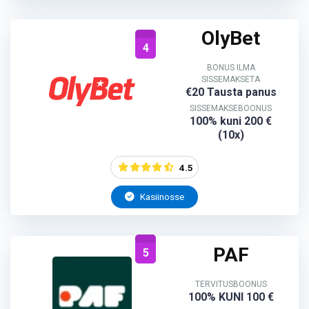
OlyBet
4
BONUS ILMA
SISSEMAKSETA
€20 Tausta panus
SISSEMAKSEBOONUS
100% kuni 200 €
(10x)
4.5
Kasiinosse
PAF
5
TERVITUSBOONUS
100% KUNI 100 €