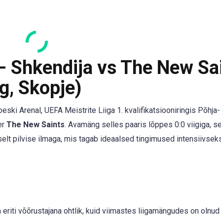
 – Shkendija vs The New Sa
ng, Skopje)
eski Arenal, UEFA Meistrite Liiga 1. kvalifikatsiooniringis Põhja-
er
The New Saints
. Avamäng selles paaris lõppes 0:0 viigiga, s
selt pilvise ilmaga, mis tagab ideaalsed tingimused intensiivsek
 eriti võõrustajana ohtlik, kuid viimastes liigamängudes on olnud