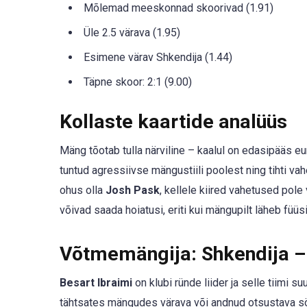
Mõlemad meeskonnad skoorivad (1.91)
Üle 2.5 värava (1.95)
Esimene värav Shkendija (1.44)
Täpne skoor: 2:1 (9.00)
Kollaste kaartide analüüs
Mäng tõotab tulla närviline – kaalul on edasipääs eur
tuntud agressiivse mängustiili poolest ning tihti va
ohus olla
Josh Pask
, kellele kiired vahetused pole
võivad saada hoiatusi, eriti kui mängupilt läheb füüs
Võtmemängija: Shkendija – 
Besart Ibraimi
on klubi ründe liider ja selle tiimi 
tähtsates mängudes värava või andnud otsustava sö