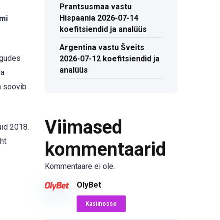
Prantsusmaa vastu
Hispaania 2026-07-14
imi
koefitsiendid ja analüüs
Argentina vastu Šveits
ngudes
2026-07-12 koefitsiendid ja
analüüs
da
a soovib
Viimased
uid 2018.
ht
kommentaarid
Kommentaare ei ole.
OlyBet
Kasiinosse