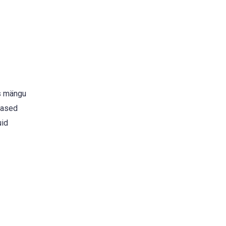
is mängu
mased
uid