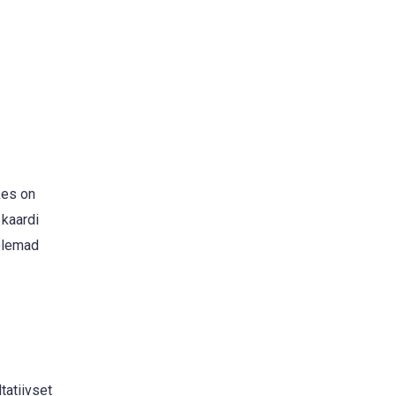
kes on
 kaardi
Mõlemad
tatiivset