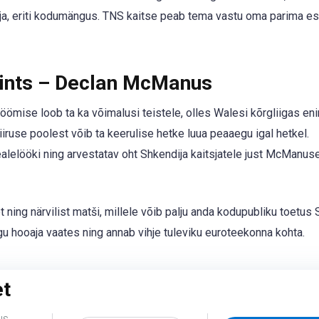
a, eriti kodumängus. TNS kaitse peab tema vastu oma parima es
ints – Declan McManus
öömise loob ta ka võimalusi teistele, olles Walesi kõrgliigas en
iiruse poolest võib ta keerulise hetke luua peaaegu igal hetkel.
alelööki ning arvestatav oht Shkendija kaitsjatele just McManus
ing närvilist matši, millele võib palju anda kodupubliku toetus 
u hooaja vaates ning annab vihje tuleviku euroteekonna kohta.
et