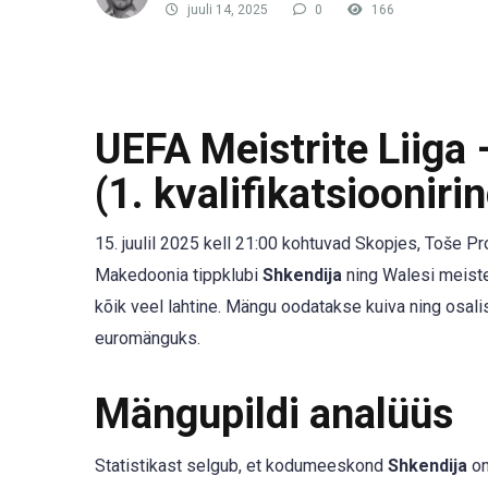
juuli 14, 2025
0
166
UEFA Meistrite Liiga
(1. kvalifikatsiooniri
15. juulil 2025 kell 21:00 kohtuvad Skopjes, Toše Pro
Makedoonia tippklubi
Shkendija
ning Walesi meist
kõik veel lahtine. Mängu oodatakse kuiva ning osali
euromänguks.
Mängupildi analüüs
Statistikast selgub, et kodumeeskond
Shkendija
on