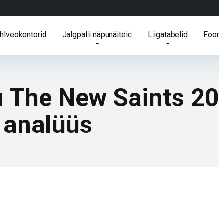
ihlveokontorid
Jalgpalli näpunäiteid
Liigatabelid
Foo
u The New Saints 2
a analüüs