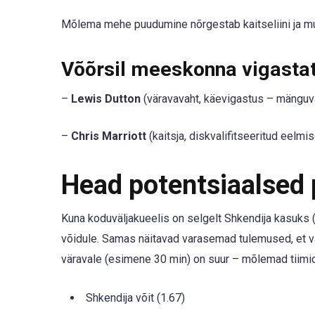
Mõlema mehe puudumine nõrgestab kaitseliini ja mu
Võõrsil meeskonna vigastat
–
Lewis Dutton
(väravavaht, käevigastus – mänguva
–
Chris Marriott
(kaitsja, diskvalifitseeritud eelmis
Head potentsiaalsed
Kuna koduväljakueelis on selgelt Shkendija kasuks (
võidule. Samas näitavad varasemad tulemused, et vär
väravale (esimene 30 min) on suur – mõlemad tiimid
Shkendija võit (1.67)