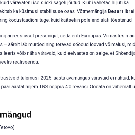
uid väravateni ise siiski sageli jõutud. Klubi vahetas hiljuti ka
 tekitab ka küsimusi stabiilsuse osas. Võtmemängija
Besart Ibra
ning kodustaadioni tuge, kuid kaitseliin pole end alati tõestanud.
ing agressiivset pressingut, seda eriti Euroopas. Viimastes mä
s – äärelt läbimurded ning teravad söödud loovad võimalusi, mi
 leeris võib näha väravaid, kuid eelvaates on selge, et Shkendij
eelis realiseerida.
stseid tulemusi: 2025. aasta avamängus väravaid ei nähtud, k
s paar aastat hiljem TNS noppis 4:0 revanši. Oodata on vähemalt ü
 mängud
Tetovo)