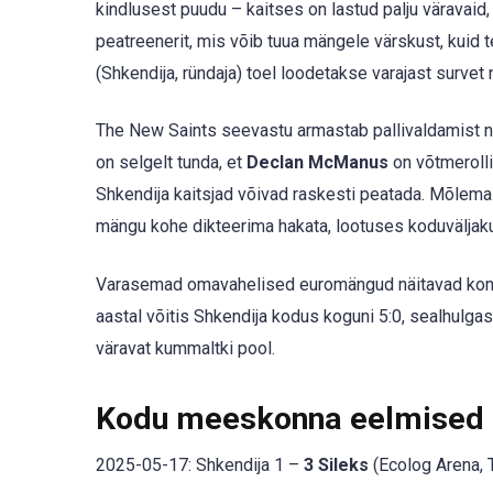
kindlusest puudu – kaitses on lastud palju väravaid, k
peatreenerit, mis võib tuua mängele värskust, kuid
(Shkendija, ründaja) toel loodetakse varajast survet 
The New Saints seevastu armastab pallivaldamist n
on selgelt tunda, et
Declan McManus
on võtmerolli
Shkendija kaitsjad võivad raskesti peatada. Mõlemas
mängu kohe dikteerima hakata, lootuses koduväljaku
Varasemad omavahelised euromängud näitavad kontra
aastal võitis Shkendija kodus koguni 5:0, sealhulga
väravat kummaltki pool.
Kodu meeskonna eelmised
2025-05-17: Shkendija 1 –
3 Sileks
(Ecolog Arena, 