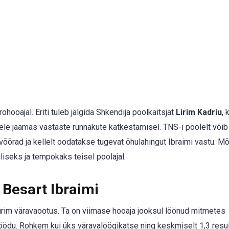
ohooajal. Eriti tuleb jälgida Shkendija poolkaitsjat
Lirim Kadriu
, 
hele jäämas vastaste rünnakute katkestamisel. TNS-i poolelt võib
 võõrad ja kellelt oodatakse tugevat õhulahingut Ibraimi vastu. 
iliseks ja tempokaks teisel poolajal.
Besart Ibraimi
suurim väravaootus. Ta on viimase hooaja jooksul löönud mitmetes
ödu. Rohkem kui üks väravalöögikatse ning keskmiselt 1,3 resul