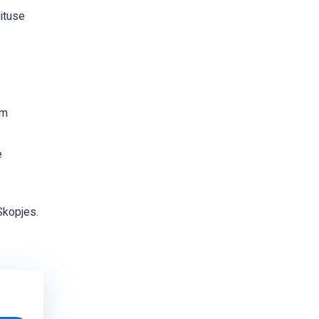
ituse
im
e
Skopjes.