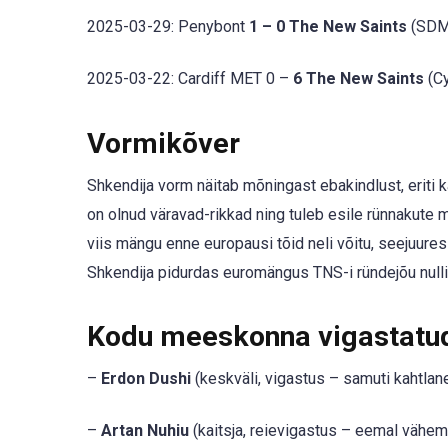
2025-03-29: Penybont
1 – 0 The New Saints
(SDM 
2025-03-22: Cardiff MET 0 –
6 The New Saints
(Cy
Vormikõver
Shkendija vorm näitab mõningast ebakindlust, eriti 
on olnud väravad-rikkad ning tuleb esile rünnakute
viis mängu enne europausi tõid neli võitu, seejuures
Shkendija pidurdas euromängus TNS-i ründejõu nullil
Kodu meeskonna vigastatud 
–
Erdon Dushi
(keskväli, vigastus – samuti kahtla
–
Artan Nuhiu
(kaitsja, reievigastus – eemal vähema