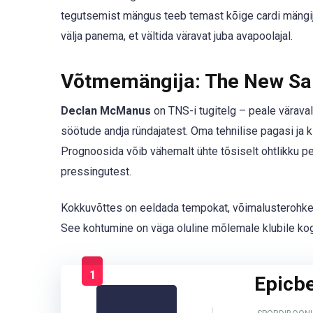
tegutsemist mängus teeb temast kõige cardi mängij
välja panema, et vältida väravat juba avapoolajal.
Võtmemängija: The New Sa
Declan McManus
on TNS-i tugitelg – peale väraval
söötude andja ründajatest. Oma tehnilise pagasi ja k
Prognoosida võib vähemalt ühte tõsiselt ohtlikku pe
pressingutest.
Kokkuvõttes on eeldada tempokat, võimalusterohket n
See kohtumine on väga oluline mõlemale klubile kog
1
Epicb