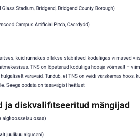
Glass Stadium, Bridgend, Bridgend County Borough)
ncoed Campus Artificial Pitch, Caerdydd)
kaitses, kuid rünnakus ollakse stabiilsed: koduliigas viimased vi
 mitmekesisus. TNS on lõpetanud koduliiga hooaja võimsalt – vii
 hulgaliselt väravaid. Tundub, et TNS on veidi värskemas hoos, k
e. Seega oodata on tasavägist heitlust.
ja diskvalifitseeritud mängijad
ne algkoosseisu osas)
lt juulikuu alguseni)