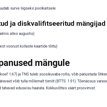
udab surve liigseks poolkaitsele.
ud ja diskvalifitseeritud mängijad
lmis alles augustis)
est voorust kollaste kaartide tõttu)
 panused mängule
koef 1.67) ja TNS tuleb soosikuvaba rollis, võib panustada Shken
avaid võib tulla mõlemalt tiimilt (BTTS: 1.91). Tõenäosus varas
 tahavad eduseisu haarata. Kokkuvõttes väärt proovimist: