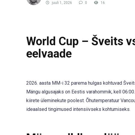
juuli 1, 2026
0
16
World Cup – Šveits v
eelvaade
2026. aasta MM-i 32 parema hulgas kohtuvad Šveits j
Mängu algusajaks on Eestis varahommik, kell 06:00. Š
kiirete üleminekute poolest. Õhutemperatuur Vancou
ideaalsed tingimused intensiivseks kohtumiseks.