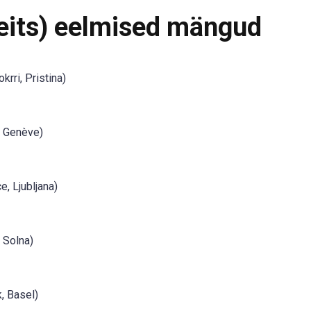
its) eelmised mängud
krri, Pristina)
, Genève)
e, Ljubljana)
 Solna)
, Basel)