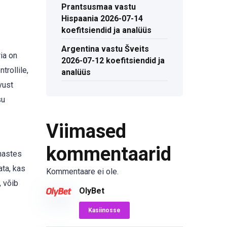
Prantsusmaa vastu
Hispaania 2026-07-14
koefitsiendid ja analüüs
Argentina vastu Šveits
ia on
2026-07-12 koefitsiendid ja
trollile,
analüüs
vust
su
Viimased
kommentaarid
imastes
ata, kas
Kommentaare ei ole.
, võib
OlyBet
Kasiinosse