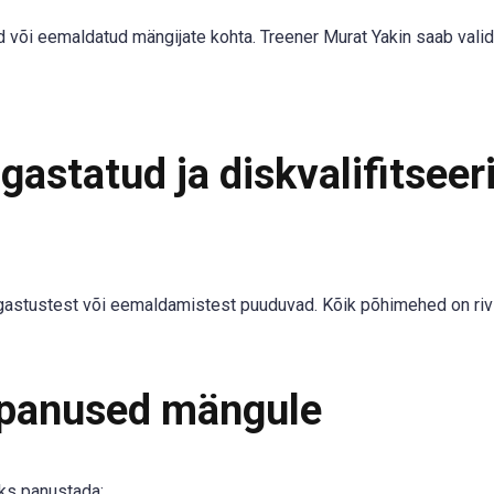
tud või eemaldatud mängijate kohta. Treener Murat Yakin saab vali
astatud ja diskvalifitseer
vigastustest või eemaldamistest puuduvad. Kõik põhimehed on riv
 panused mängule
ks panustada: