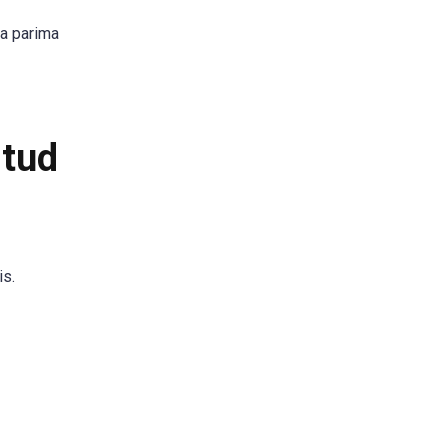
da parima
itud
is.