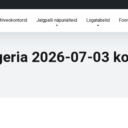
ihlveokontorid
Jalgpalli näpunäiteid
Liigatabelid
Foo
geria 2026-07-03 ko