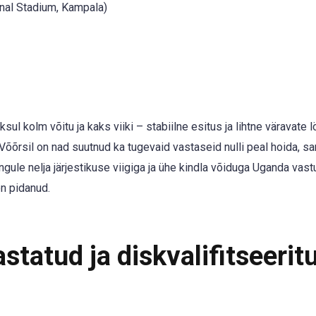
nal Stadium, Kampala)
ul kolm võitu ja kaks viiki – stabiilne esitus ja lihtne väravate 
 Võõrsil on nad suutnud ka tugevaid vastaseid nulli peal hoida, 
le nelja järjestikuse viigiga ja ühe kindla võiduga Uganda vast
on pidanud.
tatud ja diskvalifitseerit