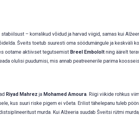
tabiilsust – korralikud võidud ja harvad viigid, samas kui Alžeer
võidelda. Šveits toetub suuresti oma söödumängule ja keskväli kon
es ootame aktiivset tegutsemist
Breel Embololt
ning äärelt tera
 teada olulisi puudumisi, mis annab peatreenerile parima koossei
vad
Riyad Mahrez
ja
Mohamed Amoura
. Riigi viikide rohkus vi
sele, kus suuri riske pigem ei võeta. Erilist tähelepanu tuleb pöör
distsiplineeritust murda. Kui Alžeeria suudab Šveitsi rütmi murda