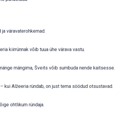
ad ja väravaterohkemad.
a kiirrünnak võib tuua ühe värava vastu.
mismänge mängima, Šveits võib sumbuda nende kaitsesse.
– kui Alžeeria ründab, on just tema söödud otsustavad.
õige ohtlikum ründaja.