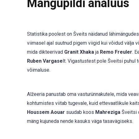
Mängupildi analüüs
Statistika poolest on Šveits näidanud lähimängudes s
viimasel ajal suutnud pigem viigid kui võidud välja 
mida dikteerivad
Granit Xhaka
ja
Remo Freuler
. E
Ruben Vargase
lt. Vigastustest pole Šveitsi puhul
võimaluse.
Alžeeria panustab oma vasturünnakutele, mida vea
kohtumistes viitab tugevale, kuid ettevaatlikule kait
Houssem Aouar
suudab koos
Mahreziga
Šveitsi 
mäng kujuneda nende kasuks väga tasavägiseks.