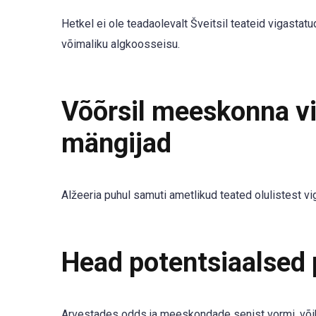
Hetkel ei ole teadaolevalt Šveitsil teateid vigasta
võimaliku algkoosseisu.
Võõrsil meeskonna vig
mängijad
Alžeeria puhul samuti ametlikud teated olulistest 
Head potentsiaalsed
Arvestades odds ja meeskondade senist vormi, või