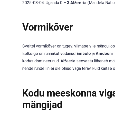
2025-08-04: Uganda 0 –
3 Alžeeria
(Mandela Natio
Vormikõver
Šveitsi vormikõver on tugev: viimase viie mängu jooks
Eelkõige on rünnakut vedanud
Embolo
ja
Amdouni
.
kodus domineerinud. Alžeeria seevastu läheneb mängu
nende ründeliin ei ole olnud väga terav, kuid kaitse 
Kodu meeskonna vigas
mängijad