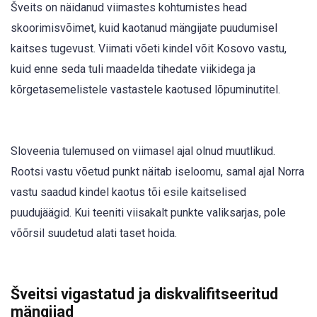
Šveits on näidanud viimastes kohtumistes head
skoorimisvõimet, kuid kaotanud mängijate puudumisel
kaitses tugevust. Viimati võeti kindel võit Kosovo vastu,
kuid enne seda tuli maadelda tihedate viikidega ja
kõrgetasemelistele vastastele kaotused lõpuminutitel.
Sloveenia tulemused on viimasel ajal olnud muutlikud.
Rootsi vastu võetud punkt näitab iseloomu, samal ajal Norra
vastu saadud kindel kaotus tõi esile kaitselised
puudujäägid. Kui teeniti viisakalt punkte valiksarjas, pole
võõrsil suudetud alati taset hoida.
Šveitsi vigastatud ja diskvalifitseeritud
mängijad