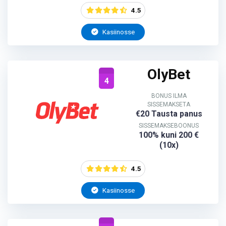
4.5
Kasiinosse
OlyBet
4
BONUS ILMA
SISSEMAKSETA
€20 Tausta panus
SISSEMAKSEBOONUS
100% kuni 200 €
(10x)
4.5
Kasiinosse