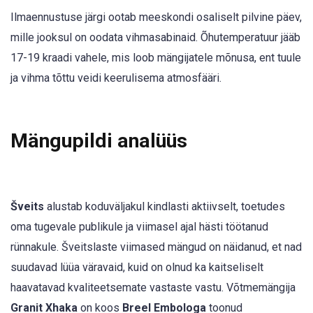
Ilmaennustuse järgi ootab meeskondi osaliselt pilvine päev,
mille jooksul on oodata vihmasabinaid. Õhutemperatuur jääb
17-19 kraadi vahele, mis loob mängijatele mõnusa, ent tuule
ja vihma tõttu veidi keerulisema atmosfääri.
Mängupildi analüüs
Šveits
alustab koduväljakul kindlasti aktiivselt, toetudes
oma tugevale publikule ja viimasel ajal hästi töötanud
rünnakule. Šveitslaste viimased mängud on näidanud, et nad
suudavad lüüa väravaid, kuid on olnud ka kaitseliselt
haavatavad kvaliteetsemate vastaste vastu. Võtmemängija
Granit Xhaka
on koos
Breel Embologa
toonud