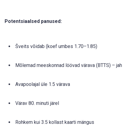
Potentsiaalsed panused:
Šveits võidab (koef umbes 1.70–1.85)
Mõlemad meeskonnad löövad värava (BTTS) – jah
Avapoolajal üle 1.5 värava
Värav 80. minuti järel
Rohkem kui 3.5 kollast kaarti mängus