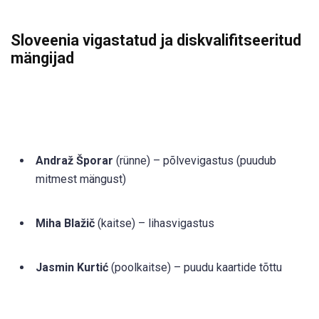
Sloveenia vigastatud ja diskvalifitseeritud
mängijad
Andraž Šporar
(rünne) – põlvevigastus (puudub
mitmest mängust)
Miha Blažič
(kaitse) – lihasvigastus
Jasmin Kurtić
(poolkaitse) – puudu kaartide tõttu