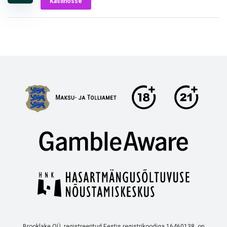
Kasiinosse
Brooklake OÜ, registreeritud Eestis registrikoodiga 16460138, on