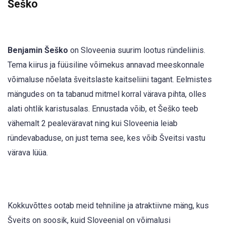
Šeško
Benjamin Šeško
on Sloveenia suurim lootus ründeliinis.
Tema kiirus ja füüsiline võimekus annavad meeskonnale
võimaluse nõelata šveitslaste kaitseliini tagant. Eelmistes
mängudes on ta tabanud mitmel korral värava pihta, olles
alati ohtlik karistusalas. Ennustada võib, et Šeško teeb
vähemalt 2 pealeväravat ning kui Sloveenia leiab
ründevabaduse, on just tema see, kes võib Šveitsi vastu
värava lüüa.
Kokkuvõttes ootab meid tehniline ja atraktiivne mäng, kus
Šveits on soosik, kuid Sloveenial on võimalusi