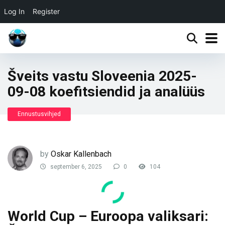
Log In
Register
Šveits vastu Sloveenia 2025-
09-08 koefitsiendid ja analüüs
Ennustusvihjed
by
Oskar Kallenbach
september 6, 2025
0
104
World Cup – Euroopa valiksari: