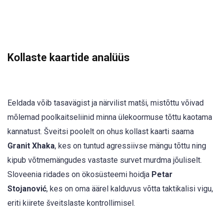
Kollaste kaartide analüüs
Eeldada võib tasavägist ja närvilist matši, mistõttu võivad
mõlemad poolkaitseliinid minna ülekoormuse tõttu kaotama
kannatust. Šveitsi poolelt on ohus kollast kaarti saama
Granit Xhaka
, kes on tuntud agressiivse mängu tõttu ning
kipub võtmemängudes vastaste survet murdma jõuliselt.
Sloveenia ridades on ökosüsteemi hoidja
Petar
Stojanović
, kes on oma äärel kalduvus võtta taktikalisi vigu,
eriti kiirete šveitslaste kontrollimisel.