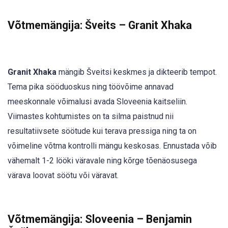
Võtmemängija: Šveits – Granit Xhaka
Granit Xhaka
mängib Šveitsi keskmes ja dikteerib tempot.
Tema pika sööduoskus ning töövõime annavad
meeskonnale võimalusi avada Sloveenia kaitseliin.
Viimastes kohtumistes on ta silma paistnud nii
resultatiivsete söötude kui terava pressiga ning ta on
võimeline võtma kontrolli mängu keskosas. Ennustada võib
vähemalt 1-2 lööki väravale ning kõrge tõenäosusega
värava loovat söötu või väravat.
Võtmemängija: Sloveenia – Benjamin