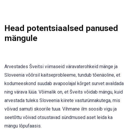
Head potentsiaalsed panused
mängule
Arvestades Šveitsi viimaseid väravaterohkeid mänge ja
Sloveenia võõrsil kaitseprobleeme, tundub tõenäoline, et
kodumeeskond suudab avapoolajal kõrget survet avaldada
ning värava lüüa. Võimalik on, et Šveits võidab mängu, kuid
arvestada tuleks Sloveenia kiirete vasturünnakutega, mis
võivad samuti skoorile tuua. Vihmane ilm soosib vigu ja
seetõttu võivad otsustavad sündmused aset leida ka
mängu lõpufaasis.