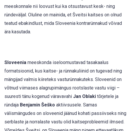
meeskonnale nii loovust kui ka otsustavust kesk- ning
ründeväljal. Oluline on mainida, et Šveitsi kaitses on olnud
teatud ebakindlust, mida Sloveenia kontrarünnakud võivad
ära kasutada.
Sloveenia
meeskonda iseloomustavad tasakaalus
formatsioonid, kus kaitse- ja rünnakuliinid on tugevad ning
mängijad valmis kiireteks vasturünnakuteks. Sloveenid on
võtnud viimases alagrupimängus rootslaste vastu viigi –
suuresti tänu kogenud väravavahi
Jan Oblaki
tõrjetele ja
ründaja
Benjamin Šeško
aktiivsusele. Samas
välismängudes on sloveenid jäänud kohati passiivseks ning
serblaste ja norralaste vastu olid kaitseprobleemid ilmsed.
Võrreldes Šveitsi, on Sloveenia mäng pigem ettevaatlikum