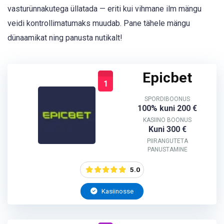
vasturünnakutega üllatada — eriti kui vihmane ilm mängu
veidi kontrollimatumaks muudab. Pane tähele mängu
dünaamikat ning panusta nutikalt!
Epicbet
1
SPORDIBOONUS
100% kuni 200 €
KASIINO BOONUS
Kuni 300 €
PIIRANGUTETA
PANUSTAMINE
5.0
Kasiinosse