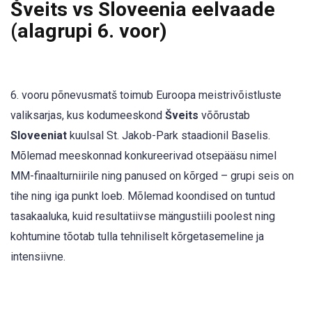
Šveits vs Sloveenia eelvaade
(alagrupi 6. voor)
6. vooru põnevusmatš toimub Euroopa meistrivõistluste
valiksarjas, kus kodumeeskond
Šveits
võõrustab
Sloveeniat
kuulsal St. Jakob-Park staadionil Baselis.
Mõlemad meeskonnad konkureerivad otsepääsu nimel
MM-finaalturniirile ning panused on kõrged – grupi seis on
tihe ning iga punkt loeb. Mõlemad koondised on tuntud
tasakaaluka, kuid resultatiivse mängustiili poolest ning
kohtumine tõotab tulla tehniliselt kõrgetasemeline ja
intensiivne.