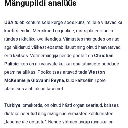
Mängupildi analüüs
USA
tuleb kohtumisele kerge soosikuna, millele viitavad ka
koefitsiendid. Meeskond on jõuline, distsiplineeritud ja
ründes rikkaliku kvaliteediga. Viimastes mängudes on nad
aga näidanud väikest ebastabiilsust ning olnud haavatavad,
eriti kaitses. Võtmemängija nende poolelt on
Christian
Pulisic
, kes on nii väravate kui ka resultatiivsete söödude
peamine allikas. Poolkaitses aitavad teda
Weston
McKennie
ja
Giovanni Reyna
, kuid kaitseliinil pole
stabiilsus alati olnud tasemel.
Türkiye
, omakorda, on olnud hästi organiseeritud, kaitses
distsiplineeritud ning mänginud viimastes kohtumistes
„taseme üle ootuste“. Nende võtmemängija rünnakul on