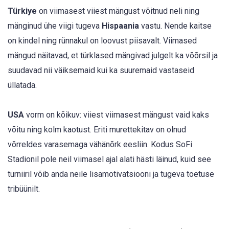
Türkiye
on viimasest viiest mängust võitnud neli ning
mänginud ühe viigi tugeva
Hispaania
vastu. Nende kaitse
on kindel ning rünnakul on loovust piisavalt. Viimased
mängud näitavad, et türklased mängivad julgelt ka võõrsil ja
suudavad nii väiksemaid kui ka suuremaid vastaseid
üllatada.
USA
vorm on kõikuv: viiest viimasest mängust vaid kaks
võitu ning kolm kaotust. Eriti murettekitav on olnud
võrreldes varasemaga vähänõrk eesliin. Kodus SoFi
Stadionil pole neil viimasel ajal alati hästi läinud, kuid see
turniiril võib anda neile lisamotivatsiooni ja tugeva toetuse
tribüünilt.