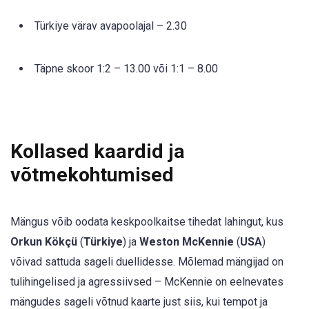
Türkiye värav avapoolajal – 2.30
Täpne skoor 1:2 – 13.00 või 1:1 – 8.00
Kollased kaardid ja
võtmekohtumised
Mängus võib oodata keskpoolkaitse tihedat lahingut, kus
Orkun Kökçü
(
Türkiye
) ja
Weston McKennie
(
USA
)
võivad sattuda sageli duellidesse. Mõlemad mängijad on
tulihingelised ja agressiivsed – McKennie on eelnevates
mängudes sageli võtnud kaarte just siis, kui tempot ja