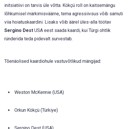
initsiatiivi on tarvis üle võtta. Kökçü roll on kaitsemängu
lõhkumisel märkimisväärne, tema agressiivsus võib samuti
viia hoiatuskaardini. Lisaks võib äärel üles-alla töötav
Sergino Dest
USA eest saada kaardi, kui Türgi ohtlik
ründerida teda pidevalt survestab.
Tõenäolised kaardiohule vastuvõtlikud mängijad:
Weston McKennie (USA)
Orkun Kökçü (Türkiye)
Sergino Dest (USA)