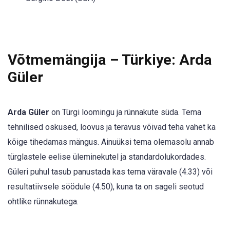
Võtmemängija – Türkiye: Arda
Güler
Arda Güler
on Türgi loomingu ja rünnakute süda. Tema
tehnilised oskused, loovus ja teravus võivad teha vahet ka
kõige tihedamas mängus. Ainuüksi tema olemasolu annab
türglastele eelise üleminekutel ja standardolukordades.
Güleri puhul tasub panustada kas tema väravale (4.33) või
resultatiivsele söödule (4.50), kuna ta on sageli seotud
ohtlike rünnakutega.