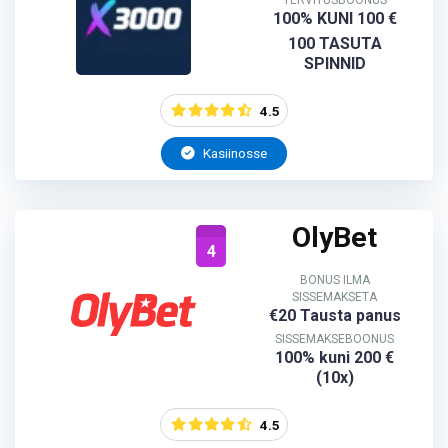
TERVITUSBOONUS
100% KUNI 100 €
100 TASUTA
SPINNID
4.5
Kasiinosse
OlyBet
4
BONUS ILMA
SISSEMAKSETA
€20 Tausta panus
SISSEMAKSEBOONUS
100% kuni 200 €
(10x)
4.5