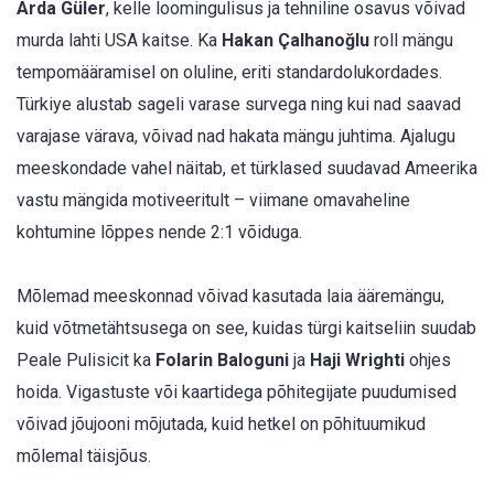
Arda Güler
, kelle loomingulisus ja tehniline osavus võivad
murda lahti USA kaitse. Ka
Hakan Çalhanoğlu
roll mängu
tempomääramisel on oluline, eriti standardolukordades.
Türkiye alustab sageli varase survega ning kui nad saavad
varajase värava, võivad nad hakata mängu juhtima. Ajalugu
meeskondade vahel näitab, et türklased suudavad Ameerika
vastu mängida motiveeritult – viimane omavaheline
kohtumine lõppes nende 2:1 võiduga.
Mõlemad meeskonnad võivad kasutada laia ääremängu,
kuid võtmetähtsusega on see, kuidas türgi kaitseliin suudab
Peale Pulisicit ka
Folarin Baloguni
ja
Haji Wrighti
ohjes
hoida. Vigastuste või kaartidega põhitegijate puudumised
võivad jõujooni mõjutada, kuid hetkel on põhituumikud
mõlemal täisjõus.