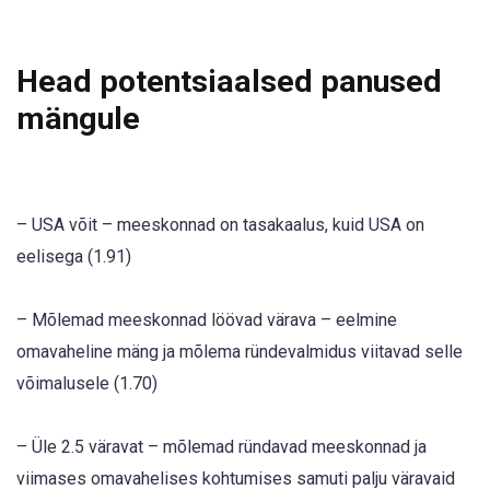
Head potentsiaalsed panused
mängule
– USA võit – meeskonnad on tasakaalus, kuid USA on
eelisega (1.91)
– Mõlemad meeskonnad löövad värava – eelmine
omavaheline mäng ja mõlema ründevalmidus viitavad selle
võimalusele (1.70)
– Üle 2.5 väravat – mõlemad ründavad meeskonnad ja
viimases omavahelises kohtumises samuti palju väravaid