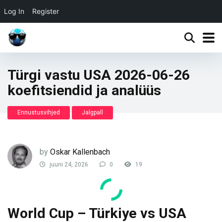
Log In
Register
Türgi vastu USA 2026-06-26
koefitsiendid ja analüüs
Ennustusvihjed
Jalgpall
by
Oskar Kallenbach
juuni 24, 2026
0
19
World Cup – Türkiye vs USA