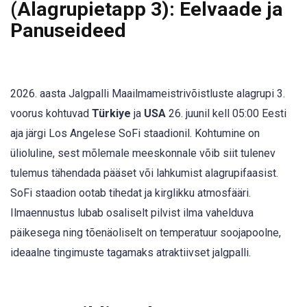
(Alagrupietapp 3): Eelvaade ja
Panuseideed
2026. aasta Jalgpalli Maailmameistrivõistluste alagrupi 3.
voorus kohtuvad
Türkiye
ja
USA
26. juunil kell 05:00 Eesti
aja järgi Los Angelese SoFi staadionil. Kohtumine on
ülioluline, sest mõlemale meeskonnale võib siit tulenev
tulemus tähendada pääset või lahkumist alagrupifaasist.
SoFi staadion ootab tihedat ja kirglikku atmosfääri.
Ilmaennustus lubab osaliselt pilvist ilma vahelduva
päikesega ning tõenäoliselt on temperatuur soojapoolne,
ideaalne tingimuste tagamaks atraktiivset jalgpalli.