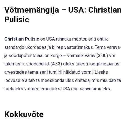
Võtmemängija – USA: Christian
Pulisic
Christian Pulisic
on USA rünnaku mootor, eriti ohtlik
standardolukordades ja kiires vasturünnakus. Tema värava-
ja söödupotentsiaal on kõrge – võimalik värav (3.00) või
tulemuslik söödupunkt (4.33) oleks täiesti loogiline panus
arvestades tema seni turniiril näidatud vormi. Lisaks
loovusele aitab ta meeskonda üles ehitada, mis muudab ta
tõeliseks võtmeelemendiks USA edu saavutamiseks.
Kokkuvõte