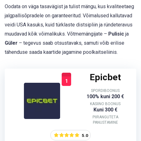
Oodata on väga tasavägist ja tulist mängu, kus kvaliteetaeg
jalgpallisõpradele on garanteeritud. Võimalused kallutavad
veidi USA kasuks, kuid türklaste distsipliin ja ründeteravus
muudavad kõik võimalikuks. Võtmemängijate –
Pulisic
ja
Güler
– tegevus saab otsustavaks, samuti võib erilise
tähenduse saada kaartide jagamine poolkaitseliinis.
Epicbet
1
SPORDIBOONUS
100% kuni 200 €
KASIINO BOONUS
Kuni 300 €
PIIRANGUTETA
PANUSTAMINE
5.0