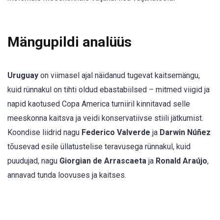
Mängupildi analüüs
Uruguay
on viimasel ajal näidanud tugevat kaitsemängu,
kuid rünnakul on tihti oldud ebastabiilsed – mitmed viigid ja
napid kaotused Copa America turniiril kinnitavad selle
meeskonna kaitsva ja veidi konservatiivse stiili jätkumist.
Koondise liidrid nagu
Federico Valverde
ja
Darwin Núñez
tõusevad esile üllatustelise teravusega rünnakul, kuid
puudujad, nagu
Giorgian de Arrascaeta
ja
Ronald Araújo
,
annavad tunda loovuses ja kaitses.