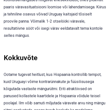
paaris väravasituatsiooni loomise või lahendamisega. Kiirus
ja tehniline osavus võivad Uruguay kaitsjaid tõsiselt
proovile panna. Võimalik 1-2 otselööki väravale,
resultatiivne sööt või isegi värav eeldatavalt tema kontole
selles mängus.
Kokkuvõte
Ootame tugevat heitlust, kus Hispaania kontrollib tempot,
kuid Uruguayi võime kontrarünnakute ja füüsilisusega
kõigutada vastaste mängurütmi. Eriti atraktiivsed on
panused kollastele kaartidele ja Hispaania võidule teisel
poolajal. Ilm võib samuti mõjutada väravate arvu ning mängu