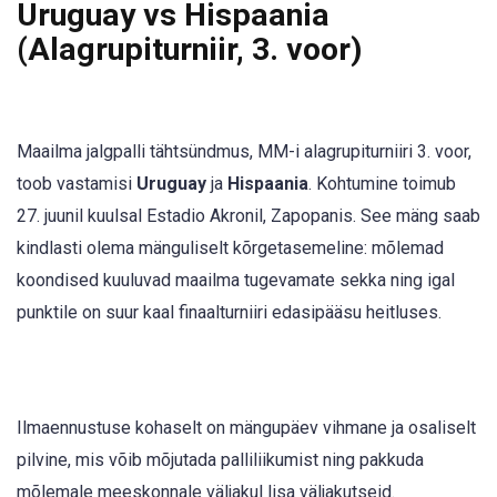
Uruguay vs Hispaania
(Alagrupiturniir, 3. voor)
Maailma jalgpalli tähtsündmus, MM-i alagrupiturniiri 3. voor,
toob vastamisi
Uruguay
ja
Hispaania
. Kohtumine toimub
27. juunil kuulsal Estadio Akronil, Zapopanis. See mäng saab
kindlasti olema mänguliselt kõrgetasemeline: mõlemad
koondised kuuluvad maailma tugevamate sekka ning igal
punktile on suur kaal finaalturniiri edasipääsu heitluses.
Ilmaennustuse kohaselt on mängupäev vihmane ja osaliselt
pilvine, mis võib mõjutada palliliikumist ning pakkuda
mõlemale meeskonnale väljakul lisa väljakutseid.