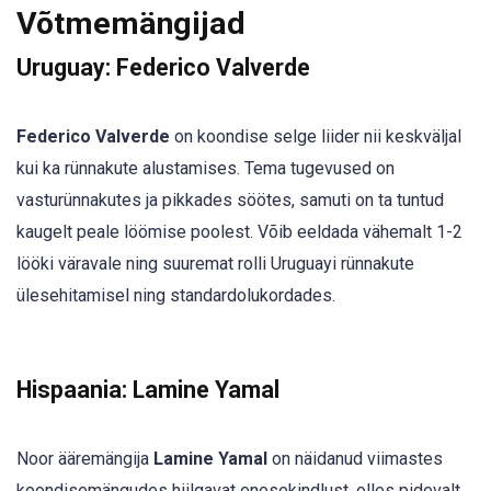
Võtmemängijad
Uruguay:
Federico Valverde
Federico Valverde
on koondise selge liider nii keskväljal
kui ka rünnakute alustamises. Tema tugevused on
vasturünnakutes ja pikkades söötes, samuti on ta tuntud
kaugelt peale löömise poolest. Võib eeldada vähemalt 1-2
lööki väravale ning suuremat rolli Uruguayi rünnakute
ülesehitamisel ning standardolukordades.
Hispaania:
Lamine Yamal
Noor ääremängija
Lamine Yamal
on näidanud viimastes
koondisemängudes hiilgavat enesekindlust, olles pidevalt