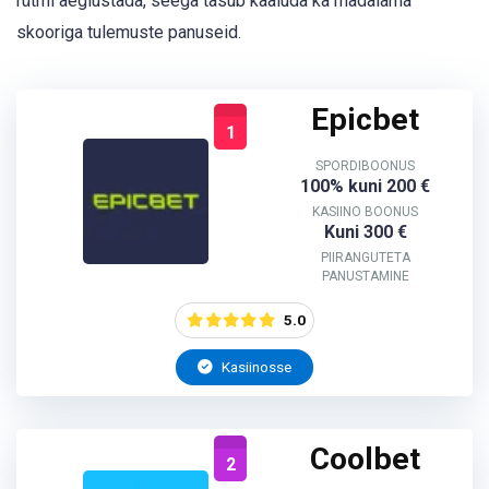
rütmi aeglustada, seega tasub kaaluda ka madalama
skooriga tulemuste panuseid.
Epicbet
1
SPORDIBOONUS
100% kuni 200 €
KASIINO BOONUS
Kuni 300 €
PIIRANGUTETA
PANUSTAMINE
5.0
Kasiinosse
Coolbet
2