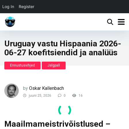
Log In
Register
Uruguay vastu Hispaania 2026-
06-27 koefitsiendid ja analüüs
Ennustusvihjed
Jalgpall
by
Oskar Kallenbach
juuni 25, 2026
0
16
Maailmameistrivõistlused –