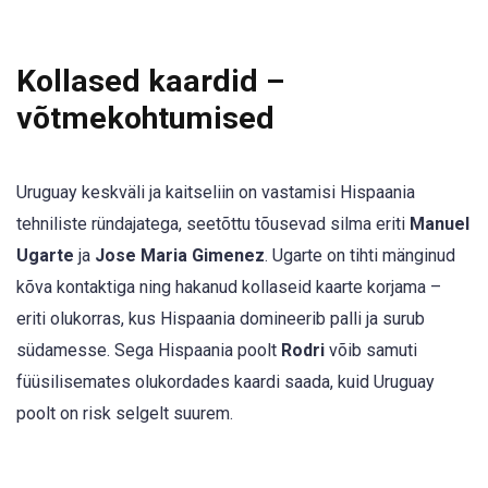
Kollased kaardid –
võtmekohtumised
Uruguay keskväli ja kaitseliin on vastamisi Hispaania
tehniliste ründajatega, seetõttu tõusevad silma eriti
Manuel
Ugarte
ja
Jose Maria Gimenez
. Ugarte on tihti mänginud
kõva kontaktiga ning hakanud kollaseid kaarte korjama –
eriti olukorras, kus Hispaania domineerib palli ja surub
südamesse. Sega Hispaania poolt
Rodri
võib samuti
füüsilisemates olukordades kaardi saada, kuid Uruguay
poolt on risk selgelt suurem.