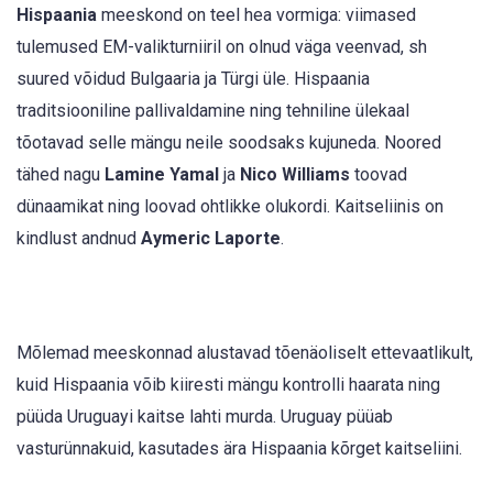
Hispaania
meeskond on teel hea vormiga: viimased
tulemused EM-valikturniiril on olnud väga veenvad, sh
suured võidud Bulgaaria ja Türgi üle. Hispaania
traditsiooniline pallivaldamine ning tehniline ülekaal
tõotavad selle mängu neile soodsaks kujuneda. Noored
tähed nagu
Lamine Yamal
ja
Nico Williams
toovad
dünaamikat ning loovad ohtlikke olukordi. Kaitseliinis on
kindlust andnud
Aymeric Laporte
.
Mõlemad meeskonnad alustavad tõenäoliselt ettevaatlikult,
kuid Hispaania võib kiiresti mängu kontrolli haarata ning
püüda Uruguayi kaitse lahti murda. Uruguay püüab
vasturünnakuid, kasutades ära Hispaania kõrget kaitseliini.