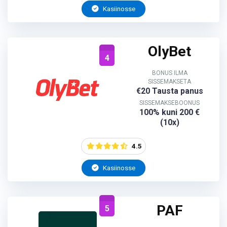
Kasiinosse
OlyBet
4
BONUS ILMA
SISSEMAKSETA
€20 Tausta panus
SISSEMAKSEBOONUS
100% kuni 200 €
(10x)
4.5
Kasiinosse
PAF
5