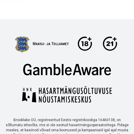
Brooklake OÜ, registreeritud Eestis registrikoodiga 16460138, on
sõltumatu ettevõte, mis ei ole seotud hasartmänguoperaatoritega. Pidage
meeles, et kasiinod võivad oma boonuseid ja kampaaniaid igal ajal muuta