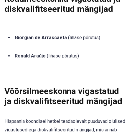
diskvalifitseeritud mängijad
Giorgian de Arrascaeta
(lihase põrutus)
Ronald Araújo
(lihase põrutus)
Võõrsilmeeskonna vigastatud
ja diskvalifitseeritud mängijad
Hispaania koondisel hetkel teadaolevalt puuduvad olulised
vigastused ega diskvalifitseeritud mängijad, mis annab