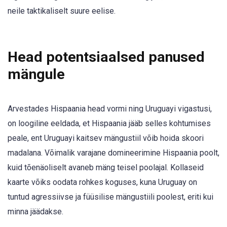
neile taktikaliselt suure eelise.
Head potentsiaalsed panused
mängule
Arvestades Hispaania head vormi ning Uruguayi vigastusi,
on loogiline eeldada, et Hispaania jääb selles kohtumises
peale, ent Uruguayi kaitsev mängustiil võib hoida skoori
madalana. Võimalik varajane domineerimine Hispaania poolt,
kuid tõenäoliselt avaneb mäng teisel poolajal. Kollaseid
kaarte võiks oodata rohkes koguses, kuna Uruguay on
tuntud agressiivse ja füüsilise mängustiili poolest, eriti kui
minna jäädakse.