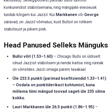
kaotused). Sellegipoolest paistab Bulls tuhmist
konkurendist stabiilsemana, ning mängijate eneseusk
tundub kõrgem kui Jazzil. Kui
Markkanen
või
George
säravad, on Jazzil võimalus, kuid Bullsil on rohkem
stabiilsust ja pikem pink.
Head Panused Selleks Mänguks
Bullsi võit (1.53–1.60)
– Chicago Bulls on üldiselt
olnud Jazzist stabiilsem ja nende kaitse ning rünnak
on võrreldes Jazzi omaga parem tasakaal.
Üle 233.5 punkti (parimad koefitsiendid 1.33–1.41)
– Oodata on punktiderikast kohtumist, kuna
mõlema tiimi mängud toovad sageli üle 235 silma
kokku.
Lauri Markkanen üle 26.5 punkti (1.86–1.95)
–