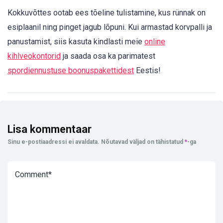
Kokkuvõttes ootab ees tõeline tulistamine, kus rünnak on
esiplaanil ning pinget jagub lõpuni. Kui armastad korvpalli ja
panustamist, siis kasuta kindlasti meie
online
kihlveokontorid
ja saada osa ka parimatest
spordiennustuse boonuspakettidest
Eestis!
Lisa kommentaar
Sinu e-postiaadressi ei avaldata.
Nõutavad väljad on tähistatud
*
-ga