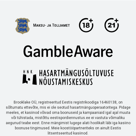
Brooklake OÜ, registreeritud Eestis registrikoodiga 16460138, on
sõltumatu ettevõte, mis ei ole seotud hasartmänguoperaatoritega. Pidage
meeles, et kasiinod võivad oma boonuseid ja kampaaniaid igal ajal muuta
või tühistada, mistõttu eestispordiennustus.ee ei vastuta võimaliku
aegunud teabe eest. Enne mängimist lugege alati hoolikalt läbi iga kasiino
boonuse tingimused. Meie koostööpartneriteks on ainult Eestis
litsentseeritud kasiinod.