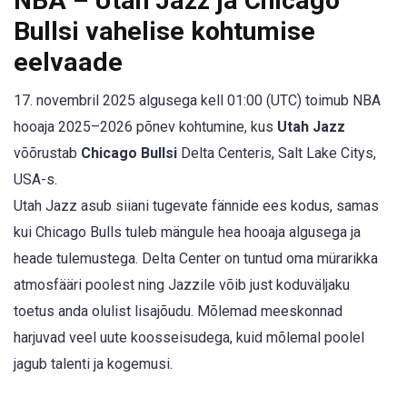
NBA – Utah Jazz ja Chicago
Bullsi vahelise kohtumise
eelvaade
17. novembril 2025 algusega kell 01:00 (UTC) toimub NBA
hooaja 2025–2026 põnev kohtumine, kus
Utah Jazz
võõrustab
Chicago Bullsi
Delta Centeris, Salt Lake Citys,
USA-s.
Utah Jazz asub siiani tugevate fännide ees kodus, samas
kui Chicago Bulls tuleb mängule hea hooaja algusega ja
heade tulemustega. Delta Center on tuntud oma mürarikka
atmosfääri poolest ning Jazzile võib just koduväljaku
toetus anda olulist lisajõudu. Mõlemad meeskonnad
harjuvad veel uute koosseisudega, kuid mõlemal poolel
jagub talenti ja kogemusi.