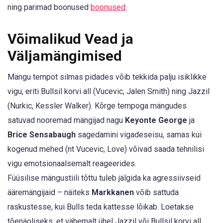
ning parimad boonused
boonused
.
Võimalikud Vead ja
Väljamängimised
Mängu tempot silmas pidades võib tekkida palju isiklikke
vigu, eriti Bullsil korvi all (Vucevic, Jalen Smith) ning Jazzil
(Nurkic, Kessler Walker). Kõrge tempoga mängudes
satuvad nooremad mängijad nagu
Keyonte George
ja
Brice Sensabaugh
sagedamini vigadeseisu, samas kui
kogenud mehed (nt Vucevic, Love) võivad saada tehnilisi
vigu emotsionaalsemalt reageerides.
Füüsilise mängustiili tõttu tuleb jälgida ka agressiivseid
ääremängijaid – näiteks
Markkanen
võib sattuda
raskustesse, kui Bulls teda kattesse lõikab. Loetakse
tõenäoliseks, et vähemalt ühel Jazzil või Bullsil korvi all