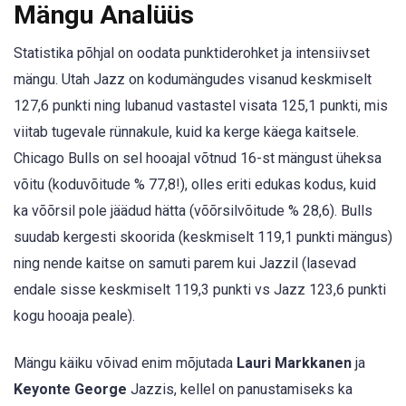
Mängu Analüüs
Statistika põhjal on oodata punktiderohket ja intensiivset
mängu. Utah Jazz on kodumängudes visanud keskmiselt
127,6 punkti ning lubanud vastastel visata 125,1 punkti, mis
viitab tugevale rünnakule, kuid ka kerge käega kaitsele.
Chicago Bulls on sel hooajal võtnud 16-st mängust üheksa
võitu (koduvõitude % 77,8!), olles eriti edukas kodus, kuid
ka võõrsil pole jäädud hätta (võõrsilvõitude % 28,6). Bulls
suudab kergesti skoorida (keskmiselt 119,1 punkti mängus)
ning nende kaitse on samuti parem kui Jazzil (lasevad
endale sisse keskmiselt 119,3 punkti vs Jazz 123,6 punkti
kogu hooaja peale).
Mängu käiku võivad enim mõjutada
Lauri Markkanen
ja
Keyonte George
Jazzis, kellel on panustamiseks ka