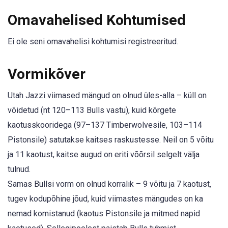
Omavahelised Kohtumised
Ei ole seni omavahelisi kohtumisi registreeritud.
Vormikõver
Utah Jazzi viimased mängud on olnud üles-alla – küll on
võidetud (nt 120–113 Bulls vastu), kuid kõrgete
kaotusskooridega (97–137 Timberwolvesile, 103–114
Pistonsile) satutakse kaitses raskustesse. Neil on 5 võitu
ja 11 kaotust, kaitse augud on eriti võõrsil selgelt välja
tulnud.
Samas Bullsi vorm on olnud korralik – 9 võitu ja 7 kaotust,
tugev kodupõhine jõud, kuid viimastes mängudes on ka
nemad komistanud (kaotus Pistonsile ja mitmed napid