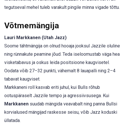
tegutseval mehel tuleb varakult pingile minna vigade tõttu.
Võtmemängija
Lauri Markkanen (Utah Jazz)
Soome tähtmängija on olnud hooaja jooksul Jazzile oluline
ning rünnakute peamine jõud. Teda iseloomustab väga hea
visketabavus ja oskus leida positsioone kaugvisetel.
Oodata võib 27–32 punkti, vähemalt 8 lauapalli ning 2–4
tabavat kaugviset.
Markkaneni roll kasvab eriti juhul, kui Bulls rõhub
ootuspäraselt Jazzile tempo ja agressiivsusega. Kui
Markkanen
suudab mängida veavabalt ning panna Bullsi
korvialused mängijad raskesse seisu, võib Jazz koduski
üllatada.