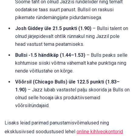
Soome täht on olnud Jazzis ründeliider ning temalt
oodatakse taas suurt panust. Bullsil on raskusi
pikemate ründemängijate pidurdamisega.
Josh Giddey üle 21.5 punkti (1.90)
– Bullsi talent on
olnud järjepidevalt ohtlik rünnakul ning Jazzil pole
head vastust tema peatamiseks.
Bullsi -1.5 händikäp (1.44–1.53)
– Bulls peaks selle
kohtumise siiski võitma vähemalt kahe punktiga ning
nende võitlustahe on kõrge.
Võõrsil (Chicago Bulls) üle 122.5 punkti (1.83–
1.90)
– Jazz lubab vastastel palju skoorida ja Bulls on
olnud selle hooaja üks produktiivsemaid
võõrsilründajaid.
Lisaks leiad parimad panustamisvõimalused ning
eksklusiivsed soodustused lehel
online kihlveokontorid