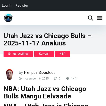
Log In
Register
Utah Jazz vs Chicago Bulls –
2025-11-17 Analüüs
Ennustusvihjed
Korvpall
NBA
by
Hampus Sjoestedt
november 16, 2025
0
144
NBA: Utah Jazz vs Chicago
Bulls Mängu Eelvaade