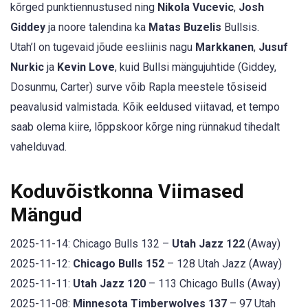
kõrged punktiennustused ning
Nikola Vucevic
,
Josh
Giddey
ja noore talendina ka
Matas Buzelis
Bullsis.
Utah’l on tugevaid jõude eesliinis nagu
Markkanen
,
Jusuf
Nurkic
ja
Kevin Love
, kuid Bullsi mängujuhtide (Giddey,
Dosunmu, Carter) surve võib Rapla meestele tõsiseid
peavalusid valmistada. Kõik eeldused viitavad, et tempo
saab olema kiire, lõppskoor kõrge ning rünnakud tihedalt
vahelduvad.
Koduvõistkonna Viimased
Mängud
2025-11-14: Chicago Bulls 132 –
Utah Jazz 122
(Away)
2025-11-12:
Chicago Bulls 152
– 128 Utah Jazz (Away)
2025-11-11:
Utah Jazz 120
– 113 Chicago Bulls (Away)
2025-11-08:
Minnesota Timberwolves 137
– 97 Utah