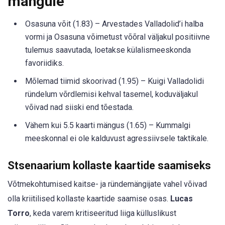
mängule
Osasuna võit (1.83) – Arvestades Valladolid’i halba
vormi ja Osasuna võimetust võõral väljakul positiivne
tulemus saavutada, loetakse külalismeeskonda
favoriidiks.
Mõlemad tiimid skoorivad (1.95) – Kuigi Valladolidi
ründelum võrdlemisi kehval tasemel, koduväljakul
võivad nad siiski end tõestada.
Vähem kui 5.5 kaarti mängus (1.65) – Kummalgi
meeskonnal ei ole kalduvust agressiivsele taktikale.
Stsenaarium kollaste kaartide saamiseks
Võtmekohtumised kaitse- ja ründemängijate vahel võivad
olla kriitilised kollaste kaartide saamise osas.
Lucas
Torro
, keda varem kritiseeritud liiga külluslikust