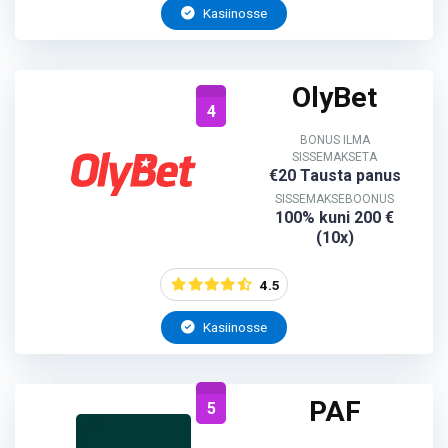
Kasiinosse
OlyBet
4
BONUS ILMA
SISSEMAKSETA
€20 Tausta panus
SISSEMAKSEBOONUS
100% kuni 200 €
(10x)
4.5
Kasiinosse
PAF
5