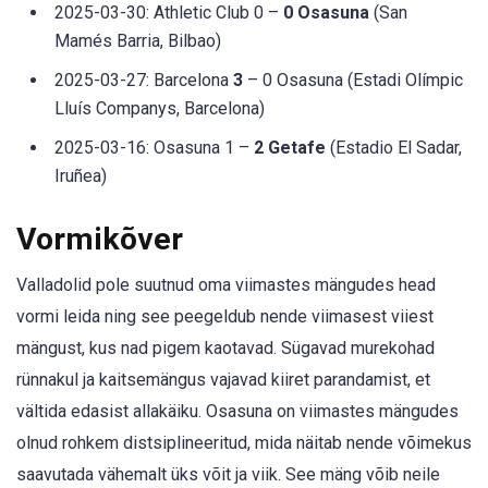
2025-03-30: Athletic Club 0 –
0 Osasuna
(San
Mamés Barria, Bilbao)
2025-03-27: Barcelona
3
– 0 Osasuna (Estadi Olímpic
Lluís Companys, Barcelona)
2025-03-16: Osasuna 1 –
2 Getafe
(Estadio El Sadar,
Iruñea)
Vormikõver
Valladolid pole suutnud oma viimastes mängudes head
vormi leida ning see peegeldub nende viimasest viiest
mängust, kus nad pigem kaotavad. Sügavad murekohad
rünnakul ja kaitsemängus vajavad kiiret parandamist, et
vältida edasist allakäiku. Osasuna on viimastes mängudes
olnud rohkem distsiplineeritud, mida näitab nende võimekus
saavutada vähemalt üks võit ja viik. See mäng võib neile