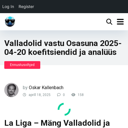
Log In
Register
Valladolid vastu Osasuna 2025-
04-20 koefitsiendid ja analüüs
Ennustusvihjed
by
Oskar Kallenbach
aprill 18, 2025
0
158
La Liga – Mäng Valladolid ja