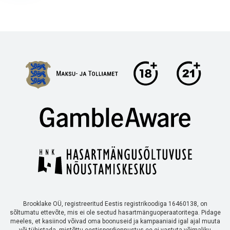
Brooklake OÜ, registreeritud Eestis registrikoodiga 16460138, on
sõltumatu ettevõte, mis ei ole seotud hasartmänguoperaatoritega. Pidage
meeles, et kasiinod võivad oma boonuseid ja kampaaniaid igal ajal muuta