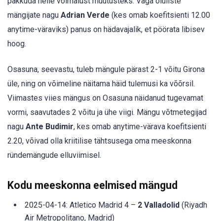
pakkuda neile võimalust muutusteks. Väga oluliste
mängijate nagu
Adrian Verde
(kes omab koefitsienti 12.00
anytime-väraviks) panus on hädavajalik, et pöörata libisev
hoog.
Osasuna, seevastu, tuleb mängule pärast 2-1 võitu Girona
üle, ning on võimeline näitama häid tulemusi ka võõrsil.
Viimastes viies mängus on Osasuna näidanud tugevamat
vormi, saavutades 2 võitu ja ühe viigi. Mängu võtmetegijad
nagu
Ante Budimir
, kes omab anytime-värava koefitsienti
2.20, võivad olla kriitilise tähtsusega oma meeskonna
ründemängude elluviimisel.
Kodu meeskonna eelmised mängud
2025-04-14: Atletico Madrid 4 –
2 Valladolid
(Riyadh
Air Metropolitano, Madrid)