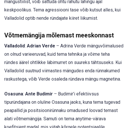
mängustiilist, võib sattuda ohtu rahutu lahingu ajal
keskpoolikus. Tema agressiooni tase võib kutsut alles, kui
Valladolid optib nende ründajate kiiret liikumist.
Võtmemängija mõlemast meeskonnast
Valladolid
:
Adrian Verde
– Adrina Verde mänguvõimalused
on olnud varieeruvad, kuid tema tehnika ja võime teha
ründes äärel ohtlikke läbimurret on suureks tähtsuseks. Kui
Valladolid suutnud viimastes mängudes enda rünnakumed
raskustega, võib Verde osaleda ründava mängu magnetina.
Osasuna
:
Ante Budimir
– Budimir’i efektiivsus
tipuründajana on oluline Osasuna jaoks, kuna tema tugevad
peapallid ja positsioonirünnaku omadused loovad temast
alati võtmemängija. Samuti on tema anytime-värava
koefitsient madal, mis viitab kõrgele potentsiaalile