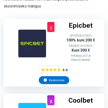
skoorimiseks mängus.
Epicbet
1
SPORDIBOONUS
100% kuni 200 €
KASIINO BOONUS
Kuni 300 €
PIIRANGUTETA
PANUSTAMINE
5.0
Kasiinosse
Coolbet
2