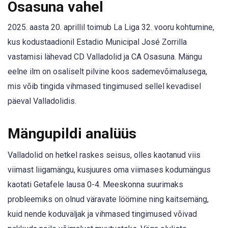
Osasuna vahel
2025. aasta 20. aprillil toimub La Liga 32. vooru kohtumine,
kus kodustaadionil Estadio Municipal José Zorrilla
vastamisi lähevad CD Valladolid ja CA Osasuna. Mängu
eelne ilm on osaliselt pilvine koos sademevõimalusega,
mis võib tingida vihmased tingimused sellel kevadisel
päeval Valladolidis.
Mängupildi analüüs
Valladolid on hetkel raskes seisus, olles kaotanud viis
viimast liigamängu, kusjuures oma viimases kodumängus
kaotati Getafele lausa 0-4. Meeskonna suurimaks
probleemiks on olnud väravate löömine ning kaitsemäng,
kuid nende koduväljak ja vihmased tingimused võivad