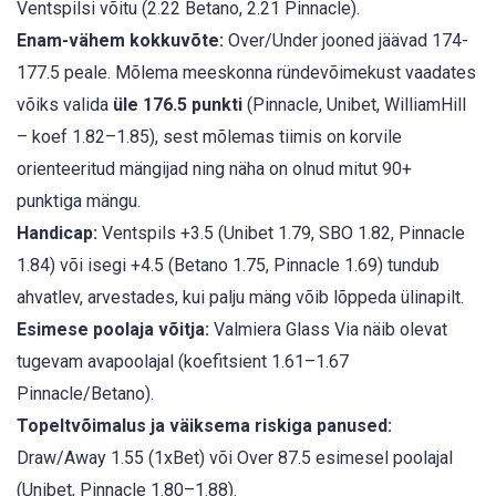
Ventspilsi võitu (2.22 Betano, 2.21 Pinnacle).
Enam-vähem kokkuvõte:
Over/Under jooned jäävad 174-
177.5 peale. Mõlema meeskonna ründevõimekust vaadates
võiks valida
üle 176.5 punkti
(Pinnacle, Unibet, WilliamHill
– koef 1.82–1.85), sest mõlemas tiimis on korvile
orienteeritud mängijad ning näha on olnud mitut 90+
punktiga mängu.
Handicap:
Ventspils +3.5 (Unibet 1.79, SBO 1.82, Pinnacle
1.84) või isegi +4.5 (Betano 1.75, Pinnacle 1.69) tundub
ahvatlev, arvestades, kui palju mäng võib lõppeda ülinapilt.
Esimese poolaja võitja:
Valmiera Glass Via näib olevat
tugevam avapoolajal (koefitsient 1.61–1.67
Pinnacle/Betano).
Topeltvõimalus ja väiksema riskiga panused:
Draw/Away 1.55 (1xBet) või Over 87.5 esimesel poolajal
(Unibet, Pinnacle 1.80–1.88).