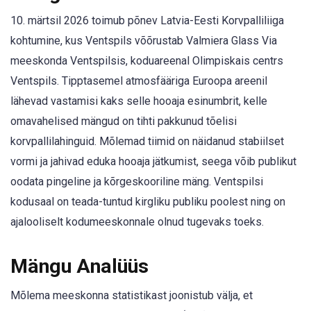
10. märtsil 2026 toimub põnev Latvia-Eesti Korvpalliliiga
kohtumine, kus Ventspils võõrustab Valmiera Glass Via
meeskonda Ventspilsis, koduareenal Olimpiskais centrs
Ventspils. Tipptasemel atmosfääriga Euroopa areenil
lähevad vastamisi kaks selle hooaja esinumbrit, kelle
omavahelised mängud on tihti pakkunud tõelisi
korvpallilahinguid. Mõlemad tiimid on näidanud stabiilset
vormi ja jahivad eduka hooaja jätkumist, seega võib publikut
oodata pingeline ja kõrgeskooriline mäng. Ventspilsi
kodusaal on teada-tuntud kirgliku publiku poolest ning on
ajalooliselt kodumeeskonnale olnud tugevaks toeks.
Mängu Analüüs
Mõlema meeskonna statistikast joonistub välja, et