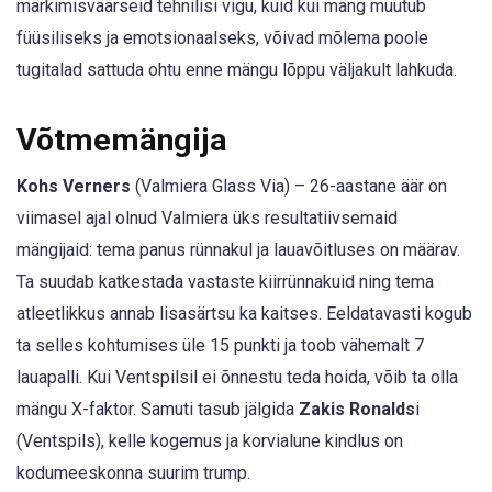
märkimisväärseid tehnilisi vigu, kuid kui mäng muutub
füüsiliseks ja emotsionaalseks, võivad mõlema poole
tugitalad sattuda ohtu enne mängu lõppu väljakult lahkuda.
Võtmemängija
Kohs Verners
(Valmiera Glass Via) – 26-aastane äär on
viimasel ajal olnud Valmiera üks resultatiivsemaid
mängijaid: tema panus rünnakul ja lauavõitluses on määrav.
Ta suudab katkestada vastaste kiirrünnakuid ning tema
atleetlikkus annab lisasärtsu ka kaitses. Eeldatavasti kogub
ta selles kohtumises üle 15 punkti ja toob vähemalt 7
lauapalli. Kui Ventspilsil ei õnnestu teda hoida, võib ta olla
mängu X-faktor. Samuti tasub jälgida
Zakis Ronalds
i
(Ventspils), kelle kogemus ja korvialune kindlus on
kodumeeskonna suurim trump.