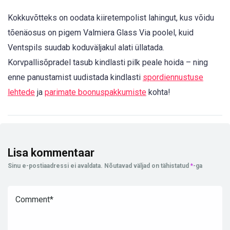
Kokkuvõtteks on oodata kiiretempolist lahingut, kus võidu
tõenäosus on pigem Valmiera Glass Via poolel, kuid
Ventspils suudab koduväljakul alati üllatada.
Korvpallisõpradel tasub kindlasti pilk peale hoida – ning
enne panustamist uudistada kindlasti
spordiennustuse
lehtede
ja
parimate boonuspakkumiste
kohta!
Lisa kommentaar
Sinu e-postiaadressi ei avaldata.
Nõutavad väljad on tähistatud
*
-ga