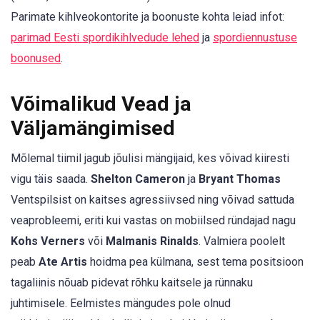
Parimate kihlveokontorite ja boonuste kohta leiad infot:
parimad Eesti spordikihlvedude lehed
ja
spordiennustuse
boonused
.
Võimalikud Vead ja
Väljamängimised
Mõlemal tiimil jagub jõulisi mängijaid, kes võivad kiiresti
vigu täis saada.
Shelton Cameron
ja
Bryant Thomas
Ventspilsist on kaitses agressiivsed ning võivad sattuda
veaprobleemi, eriti kui vastas on mobiilsed ründajad nagu
Kohs Verners
või
Malmanis Rinalds
. Valmiera poolelt
peab
Ate Artis
hoidma pea külmana, sest tema positsioon
tagaliinis nõuab pidevat rõhku kaitsele ja rünnaku
juhtimisele. Eelmistes mängudes pole olnud