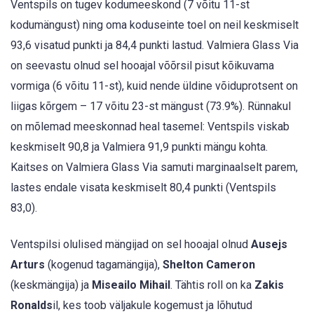
Ventspils on tugev kodumeeskond (7 võitu 11-st
kodumängust) ning oma koduseinte toel on neil keskmiselt
93,6 visatud punkti ja 84,4 punkti lastud. Valmiera Glass Via
on seevastu olnud sel hooajal võõrsil pisut kõikuvama
vormiga (6 võitu 11-st), kuid nende üldine võiduprotsent on
liigas kõrgem – 17 võitu 23-st mängust (73.9%). Rünnakul
on mõlemad meeskonnad heal tasemel: Ventspils viskab
keskmiselt 90,8 ja Valmiera 91,9 punkti mängu kohta.
Kaitses on Valmiera Glass Via samuti marginaalselt parem,
lastes endale visata keskmiselt 80,4 punkti (Ventspils
83,0).
Ventspilsi olulised mängijad on sel hooajal olnud
Ausejs
Arturs
(kogenud tagamängija),
Shelton Cameron
(keskmängija) ja
Miseailo Mihail
. Tähtis roll on ka
Zakis
Ronalds
il, kes toob väljakule kogemust ja lõhutud