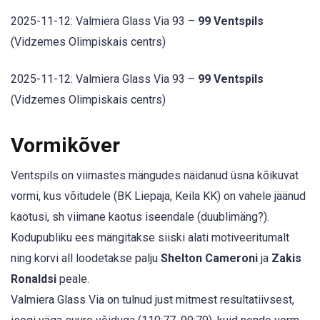
2025-11-12: Valmiera Glass Via 93 –
99 Ventspils
(Vidzemes Olimpiskais centrs)
2025-11-12: Valmiera Glass Via 93 –
99 Ventspils
(Vidzemes Olimpiskais centrs)
Vormikõver
Ventspils on viimastes mängudes näidanud üsna kõikuvat
vormi, kus võitudele (BK Liepaja, Keila KK) on vahele jäänud
kaotusi, sh viimane kaotus iseendale (duublimäng?).
Kodupubliku ees mängitakse siiski alati motiveeritumalt
ning korvi all loodetakse palju
Shelton Cameroni
ja
Zakis
Ronaldsi
peale.
Valmiera Glass Via on tulnud just mitmest resultatiivsest,