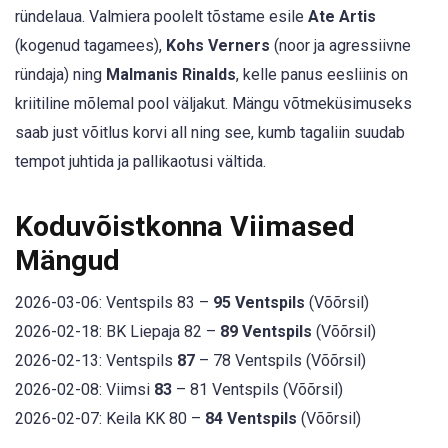
ründelaua. Valmiera poolelt tõstame esile
Ate Artis
(kogenud tagamees),
Kohs Verners
(noor ja agressiivne
ründaja) ning
Malmanis Rinalds
, kelle panus eesliinis on
kriitiline mõlemal pool väljakut. Mängu võtmeküsimuseks
saab just võitlus korvi all ning see, kumb tagaliin suudab
tempot juhtida ja pallikaotusi vältida.
Koduvõistkonna Viimased
Mängud
2026-03-06: Ventspils 83 –
95 Ventspils
(Võõrsil)
2026-02-18: BK Liepaja 82 –
89 Ventspils
(Võõrsil)
2026-02-13: Ventspils
87
– 78 Ventspils (Võõrsil)
2026-02-08: Viimsi
83
– 81 Ventspils (Võõrsil)
2026-02-07: Keila KK 80 –
84 Ventspils
(Võõrsil)