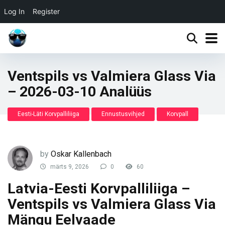
Log In
Register
Ventspils vs Valmiera Glass Via
– 2026-03-10 Analüüs
Eesti-Läti Korvpalliliiga
Ennustusvihjed
Korvpall
by
Oskar Kallenbach
märts 9, 2026
0
60
Latvia-Eesti Korvpalliliiga –
Ventspils vs Valmiera Glass Via
Mängu Eelvaade