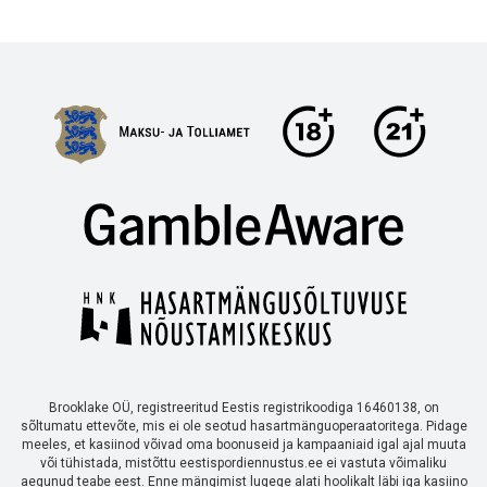
Brooklake OÜ, registreeritud Eestis registrikoodiga 16460138, on
sõltumatu ettevõte, mis ei ole seotud hasartmänguoperaatoritega. Pidage
meeles, et kasiinod võivad oma boonuseid ja kampaaniaid igal ajal muuta
või tühistada, mistõttu eestispordiennustus.ee ei vastuta võimaliku
aegunud teabe eest. Enne mängimist lugege alati hoolikalt läbi iga kasiino