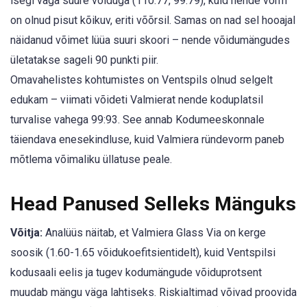
isegi väga suure võiduga (110:77, 99:79), kuid nende vorm
on olnud pisut kõikuv, eriti võõrsil. Samas on nad sel hooajal
näidanud võimet lüüa suuri skoori – nende võidumängudes
ületatakse sageli 90 punkti piir.
Omavahelistes kohtumistes on Ventspils olnud selgelt
edukam – viimati võideti Valmierat nende koduplatsil
turvalise vahega 99:93. See annab Kodumeeskonnale
täiendava enesekindluse, kuid Valmiera ründevorm paneb
mõtlema võimaliku üllatuse peale.
Head Panused Selleks Mänguks
Võitja:
Analüüs näitab, et Valmiera Glass Via on kerge
soosik (1.60-1.65 võidukoefitsientidelt), kuid Ventspilsi
kodusaali eelis ja tugev kodumängude võiduprotsent
muudab mängu väga lahtiseks. Riskialtimad võivad proovida