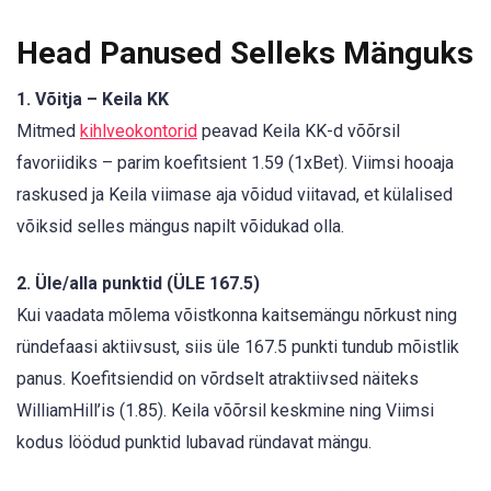
Head Panused Selleks Mänguks
1. Võitja – Keila KK
Mitmed
kihlveokontorid
peavad Keila KK-d võõrsil
favoriidiks – parim koefitsient 1.59 (1xBet). Viimsi hooaja
raskused ja Keila viimase aja võidud viitavad, et külalised
võiksid selles mängus napilt võidukad olla.
2. Üle/alla punktid (ÜLE 167.5)
Kui vaadata mõlema võistkonna kaitsemängu nõrkust ning
ründefaasi aktiivsust, siis üle 167.5 punkti tundub mõistlik
panus. Koefitsiendid on võrdselt atraktiivsed näiteks
WilliamHill’is (1.85). Keila võõrsil keskmine ning Viimsi
kodus löödud punktid lubavad ründavat mängu.