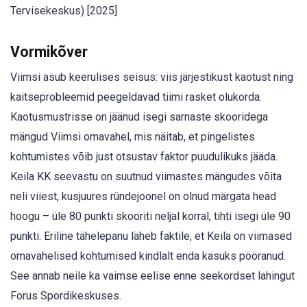
Tervisekeskus) [2025]
Vormikõver
Viimsi asub keerulises seisus: viis järjestikust kaotust ning
kaitseprobleemid peegeldavad tiimi rasket olukorda.
Kaotusmustrisse on jäänud isegi sarnaste skooridega
mängud Viimsi omavahel, mis näitab, et pingelistes
kohtumistes võib just otsustav faktor puudulikuks jääda.
Keila KK seevastu on suutnud viimastes mängudes võita
neli viiest, kusjuures ründejoonel on olnud märgata head
hoogu – üle 80 punkti skooriti neljal korral, tihti isegi üle 90
punkti. Eriline tähelepanu läheb faktile, et Keila on viimased
omavahelised kohtumised kindlalt enda kasuks pööranud.
See annab neile ka vaimse eelise enne seekordset lahingut
Forus Spordikeskuses.