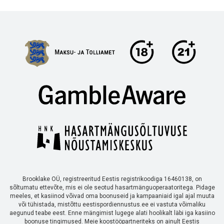
Brooklake OÜ, registreeritud Eestis registrikoodiga 16460138, on
sõltumatu ettevõte, mis ei ole seotud hasartmänguoperaatoritega. Pidage
meeles, et kasiinod võivad oma boonuseid ja kampaaniaid igal ajal muuta
või tühistada, mistõttu eestispordiennustus.ee ei vastuta võimaliku
aegunud teabe eest. Enne mängimist lugege alati hoolikalt läbi iga kasiino
boonuse tingimused. Meie koostööpartneriteks on ainult Eestis