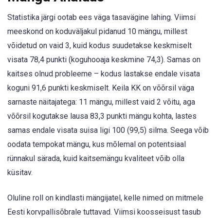
Statistika järgi ootab ees väga tasavägine lahing. Viimsi
meeskond on koduväljakul pidanud 10 mängu, millest
võidetud on vaid 3, kuid kodus suudetakse keskmiselt
visata 78,4 punkti (koguhooaja keskmine 74,3). Samas on
kaitses olnud probleeme – kodus lastakse endale visata
koguni 91,6 punkti keskmiselt. Keila KK on võõrsil väga
sarnaste näitajatega: 11 mängu, millest vaid 2 võitu, aga
võõrsil kogutakse lausa 83,3 punkti mängu kohta, lastes
samas endale visata suisa ligi 100 (99,5) silma. Seega võib
oodata tempokat mängu, kus mõlemal on potentsiaal
rünnakul särada, kuid kaitsemängu kvaliteet võib olla
küsitav.
Oluline roll on kindlasti mängijatel, kelle nimed on mitmele
Eesti korvpallisõbrale tuttavad. Viimsi koosseisust tasub