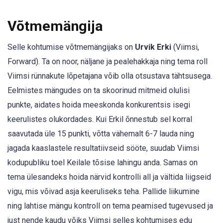
Võtmemängija
Selle kohtumise võtmemängijaks on
Urvik Erki
(Viimsi,
Forward). Ta on noor, näljane ja pealehakkaja ning tema roll
Viimsi rünnakute lõpetajana võib olla otsustava tähtsusega.
Eelmistes mängudes on ta skoorinud mitmeid olulisi
punkte, aidates hoida meeskonda konkurentsis isegi
keerulistes olukordades. Kui Erkil õnnestub sel korral
saavutada üle 15 punkti, võtta vähemalt 6-7 lauda ning
jagada kaaslastele resultatiivseid sööte, suudab Viimsi
kodupubliku toel Keilale tõsise lahingu anda. Samas on
tema ülesandeks hoida närvid kontrolli all ja vältida liigseid
vigu, mis võivad asja keeruliseks teha. Pallide liikumine
ning lahtise mängu kontroll on tema peamised tugevused ja
just nende kaudu võiks Viimsi selles kohtumises edu