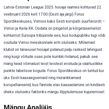
Latvia-Estonian League 2025. hooaja raames kohtuvad 22.
veebruaril 2026 kell 17:00 (Eesti aja järgi) Forus
Spordikeskuses, Viimsis kaks Eesti korvpalli suurfavoriiti –
Viimsi ja Keila KK. Oodata on pingelist ja kõrgetasemelist
kohtumist Euroopa tribüünide ees, kus kodupubliku tugi võib
osutuda Viimsi meeskonnale eriti oluliseks. Mõlemad
klubid on tänavusel hooajal pidanud palju raskeid lahinguid
ning kuigi võitude osas pole kumbki hiilanud, pakub see
mäng head võimalust teist teistest eristuda ja väärtuslikke
punkte tabelisse koguda. Forus Spordikeskus on tuntud kui
üks Eesti kaasaegsemaid ning mürarikkamaid
korvpalliareenid, kus fännide elav kaasaelamine on kindlasti
üheks oluliseks faktoriks mängu lõpptulemuse kujunemisel.
Mängu Analüüs