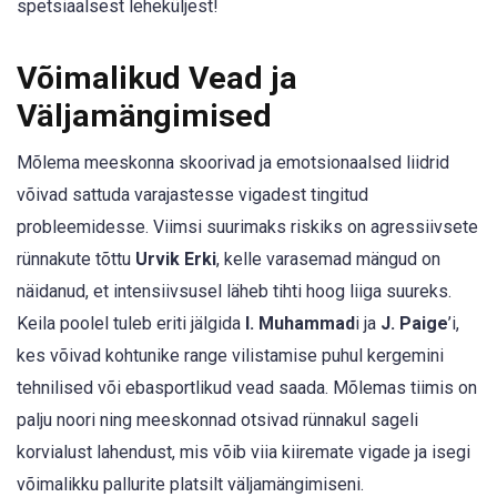
spetsiaalsest leheküljest!
Võimalikud Vead ja
Väljamängimised
Mõlema meeskonna skoorivad ja emotsionaalsed liidrid
võivad sattuda varajastesse vigadest tingitud
probleemidesse. Viimsi suurimaks riskiks on agressiivsete
rünnakute tõttu
Urvik Erki
, kelle varasemad mängud on
näidanud, et intensiivsusel läheb tihti hoog liiga suureks.
Keila poolel tuleb eriti jälgida
I. Muhammad
i ja
J. Paige
’i,
kes võivad kohtunike range vilistamise puhul kergemini
tehnilised või ebasportlikud vead saada. Mõlemas tiimis on
palju noori ning meeskonnad otsivad rünnakul sageli
korvialust lahendust, mis võib viia kiiremate vigade ja isegi
võimalikku pallurite platsilt väljamängimiseni.