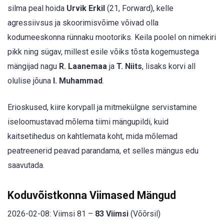
silma peal hoida
Urvik Erkil
(21, Forward), kelle
agressiivsus ja skoorimisvõime võivad olla
kodumeeskonna rünnaku mootoriks. Keila poolel on nimekiri
pikk ning sügav, millest esile võiks tõsta kogemustega
mängijad nagu
R. Laanemaa
ja
T. Niits
, lisaks korvi all
olulise jõuna
I. Muhammad
.
Erioskused, kiire korvpall ja mitmekülgne servistamine
iseloomustavad mõlema tiimi mängupildi, kuid
kaitsetihedus on kahtlemata koht, mida mõlemad
peatreenerid peavad parandama, et selles mängus edu
saavutada.
Koduvõistkonna Viimased Mängud
2026-02-08: Viimsi 81 –
83 Viimsi
(Võõrsil)