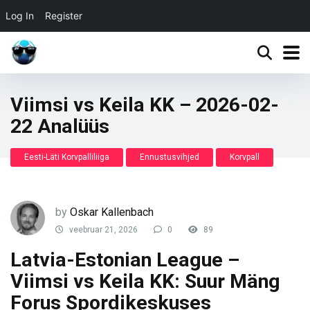
Log In
Register
Viimsi vs Keila KK – 2026-02-
22 Analüüs
Eesti-Läti Korvpalliliiga
Ennustusvihjed
Korvpall
by
Oskar Kallenbach
veebruar 21, 2026
0
89
Latvia-Estonian League –
Viimsi vs Keila KK: Suur Mäng
Forus Spordikeskuses