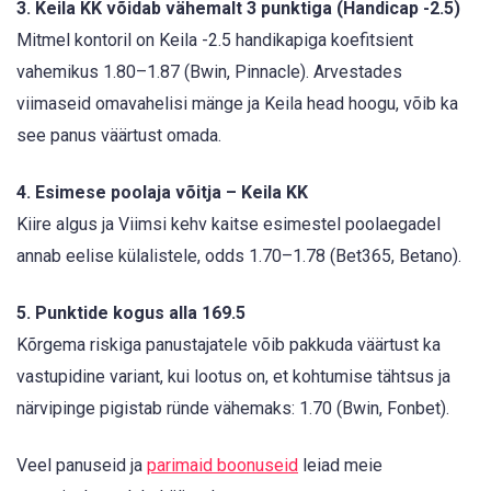
3. Keila KK võidab vähemalt 3 punktiga (Handicap -2.5)
Mitmel kontoril on Keila -2.5 handikapiga koefitsient
vahemikus 1.80–1.87 (Bwin, Pinnacle). Arvestades
viimaseid omavahelisi mänge ja Keila head hoogu, võib ka
see panus väärtust omada.
4. Esimese poolaja võitja – Keila KK
Kiire algus ja Viimsi kehv kaitse esimestel poolaegadel
annab eelise külalistele, odds 1.70–1.78 (Bet365, Betano).
5. Punktide kogus alla 169.5
Kõrgema riskiga panustajatele võib pakkuda väärtust ka
vastupidine variant, kui lootus on, et kohtumise tähtsus ja
närvipinge pigistab ründe vähemaks: 1.70 (Bwin, Fonbet).
Veel panuseid ja
parimaid boonuseid
leiad meie