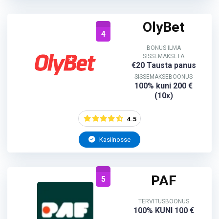
OlyBet
4
BONUS ILMA
SISSEMAKSETA
€20 Tausta panus
SISSEMAKSEBOONUS
100% kuni 200 €
(10x)
4.5
Kasiinosse
PAF
5
TERVITUSBOONUS
100% KUNI 100 €