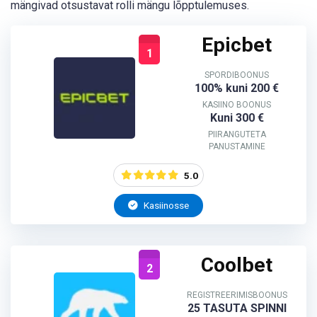
mängivad otsustavat rolli mängu lõpptulemuses.
Epicbet
1
SPORDIBOONUS
100% kuni 200 €
KASIINO BOONUS
Kuni 300 €
PIIRANGUTETA
PANUSTAMINE
5.0
Kasiinosse
Coolbet
2
REGISTREERIMISBOONUS
25 TASUTA SPINNI