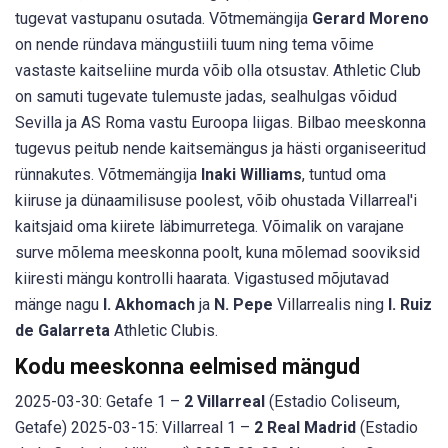
tugevat vastupanu osutada. Võtmemängija
Gerard Moreno
on nende ründava mängustiili tuum ning tema võime
vastaste kaitseliine murda võib olla otsustav. Athletic Club
on samuti tugevate tulemuste jadas, sealhulgas võidud
Sevilla ja AS Roma vastu Euroopa liigas. Bilbao meeskonna
tugevus peitub nende kaitsemängus ja hästi organiseeritud
rünnakutes. Võtmemängija
Inaki Williams
, tuntud oma
kiiruse ja dünaamilisuse poolest, võib ohustada Villarreal'i
kaitsjaid oma kiirete läbimurretega. Võimalik on varajane
surve mõlema meeskonna poolt, kuna mõlemad sooviksid
kiiresti mängu kontrolli haarata. Vigastused mõjutavad
mänge nagu
I. Akhomach
ja
N. Pepe
Villarrealis ning
I. Ruiz
de Galarreta
Athletic Clubis.
Kodu meeskonna eelmised mängud
2025-03-30: Getafe 1 –
2 Villarreal
(Estadio Coliseum,
Getafe) 2025-03-15: Villarreal 1 –
2 Real Madrid
(Estadio