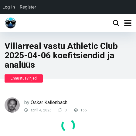
Log In
Register
Villarreal vastu Athletic Club
2025-04-06 koefitsiendid ja
analüüs
Ennustusvihjed
by
Oskar Kallenbach
aprill 4, 2025
0
165