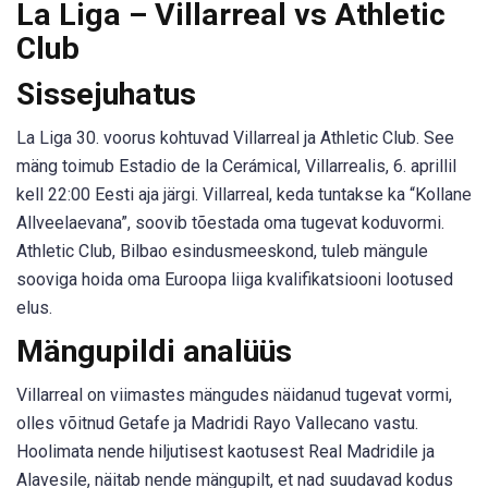
La Liga – Villarreal vs Athletic
Club
Sissejuhatus
La Liga 30. voorus kohtuvad Villarreal ja Athletic Club. See
mäng toimub Estadio de la Cerámical, Villarrealis, 6. aprillil
kell 22:00 Eesti aja järgi. Villarreal, keda tuntakse ka “Kollane
Allveelaevana”, soovib tõestada oma tugevat koduvormi.
Athletic Club, Bilbao esindusmeeskond, tuleb mängule
sooviga hoida oma Euroopa liiga kvalifikatsiooni lootused
elus.
Mängupildi analüüs
Villarreal on viimastes mängudes näidanud tugevat vormi,
olles võitnud Getafe ja Madridi Rayo Vallecano vastu.
Hoolimata nende hiljutisest kaotusest Real Madridile ja
Alavesile, näitab nende mängupilt, et nad suudavad kodus