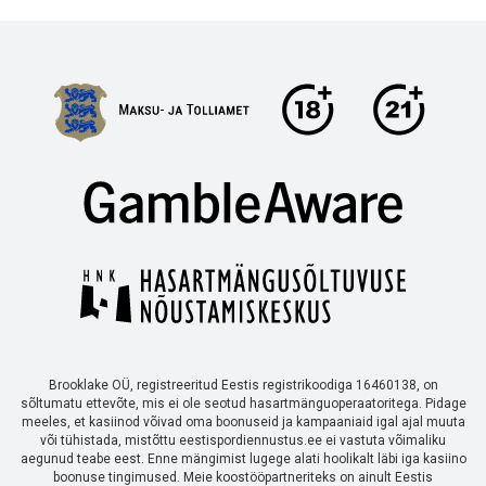
Brooklake OÜ, registreeritud Eestis registrikoodiga 16460138, on
sõltumatu ettevõte, mis ei ole seotud hasartmänguoperaatoritega. Pidage
meeles, et kasiinod võivad oma boonuseid ja kampaaniaid igal ajal muuta
või tühistada, mistõttu eestispordiennustus.ee ei vastuta võimaliku
aegunud teabe eest. Enne mängimist lugege alati hoolikalt läbi iga kasiino
boonuse tingimused. Meie koostööpartneriteks on ainult Eestis