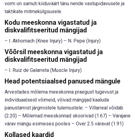
vorm on samuti kiiduväärt tänu nende vastupidavusele ja
taktikate mitmekülgsusele.
Kodu meeskonna vigastatud ja
diskvalifitseeritud mängijad
– I. Akhomach (Knee Injury) – N. Pepe (Injury)
Võõrsil meeskonna vigastatud ja
diskvalifitseeritud mängijad
– I. Ruiz de Galarreta (Muscle Injury)
Head potentsiaalsed panused mängule
Arvestades mõlema meeskonna praegust tugevust ja
individuaalseid võimeid, võivad mängijad kaaluda
panustamist järgmistele tulemustele: – Villarreal võidab
(2.20) – Mõlemad meeskonnad skoorivad (1.67) – Varajane
värav mängu esimeses pooles – Over 2.5 väravat (1.91)
Kollased kaardid