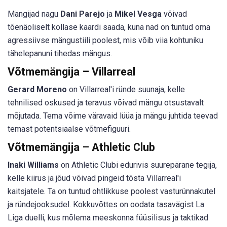
Mängijad nagu
Dani Parejo
ja
Mikel Vesga
võivad
tõenäoliselt kollase kaardi saada, kuna nad on tuntud oma
agressiivse mängustiili poolest, mis võib viia kohtuniku
tähelepanuni tihedas mängus.
Võtmemängija – Villarreal
Gerard Moreno
on Villarreal'i ründe suunaja, kelle
tehnilised oskused ja teravus võivad mängu otsustavalt
mõjutada. Tema võime väravaid lüüa ja mängu juhtida teevad
temast potentsiaalse võtmefiguuri.
Võtmemängija – Athletic Club
Inaki Williams
on Athletic Clubi edurivis suurepärane tegija,
kelle kiirus ja jõud võivad pingeid tõsta Villarreal'i
kaitsjatele. Ta on tuntud ohtlikkuse poolest vasturünnakutel
ja ründejooksudel. Kokkuvõttes on oodata tasavägist La
Liga duelli, kus mõlema meeskonna füüsilisus ja taktikad