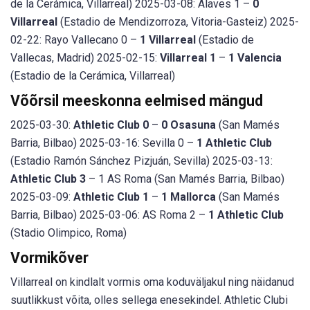
de la Cerámica, Villarreal) 2025-03-08: Alaves 1 –
0
Villarreal
(Estadio de Mendizorroza, Vitoria-Gasteiz) 2025-
02-22: Rayo Vallecano 0 –
1 Villarreal
(Estadio de
Vallecas, Madrid) 2025-02-15:
Villarreal 1
–
1 Valencia
(Estadio de la Cerámica, Villarreal)
Võõrsil meeskonna eelmised mängud
2025-03-30:
Athletic Club 0
–
0 Osasuna
(San Mamés
Barria, Bilbao) 2025-03-16: Sevilla 0 –
1 Athletic Club
(Estadio Ramón Sánchez Pizjuán, Sevilla) 2025-03-13:
Athletic Club 3
– 1 AS Roma (San Mamés Barria, Bilbao)
2025-03-09:
Athletic Club 1
–
1 Mallorca
(San Mamés
Barria, Bilbao) 2025-03-06: AS Roma 2 –
1 Athletic Club
(Stadio Olimpico, Roma)
Vormikõver
Villarreal on kindlalt vormis oma koduväljakul ning näidanud
suutlikkust võita, olles sellega enesekindel. Athletic Clubi