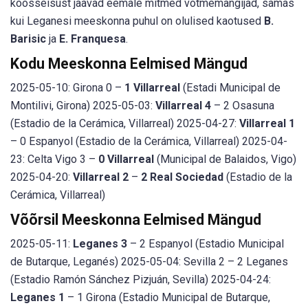
koosseisust jäävad eemale mitmed võtmemängijad, samas
kui Leganesi meeskonna puhul on olulised kaotused
B.
Barisic
ja
E. Franquesa
.
Kodu Meeskonna Eelmised Mängud
2025-05-10: Girona 0 –
1 Villarreal
(Estadi Municipal de
Montilivi, Girona) 2025-05-03:
Villarreal 4
– 2 Osasuna
(Estadio de la Cerámica, Villarreal) 2025-04-27:
Villarreal 1
– 0 Espanyol (Estadio de la Cerámica, Villarreal) 2025-04-
23: Celta Vigo 3 –
0 Villarreal
(Municipal de Balaidos, Vigo)
2025-04-20:
Villarreal 2
–
2 Real Sociedad
(Estadio de la
Cerámica, Villarreal)
Võõrsil Meeskonna Eelmised Mängud
2025-05-11:
Leganes 3
– 2 Espanyol (Estadio Municipal
de Butarque, Leganés) 2025-05-04: Sevilla 2 – 2 Leganes
(Estadio Ramón Sánchez Pizjuán, Sevilla) 2025-04-24:
Leganes 1
– 1 Girona (Estadio Municipal de Butarque,