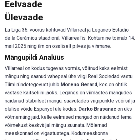
Eelvaade
Ülevaade
La Liga 36. voorus kohtuvad Villarreal ja Leganes Estadio
de la Cerámica staadionil, Villarreal'is. Kohtumine toimub 14.
mail 2025 ning ilm on osaliselt pilves ja vihmane.
Mängupildi Analüüs
Villarreal on kodus tugevas vormis, võitnud kaks eelmist
mängu ning saanud vahepeal ühe viigi Real Sociedad vastu.
Tiimi ründetegevust juhib
Moreno Gerard
, kes on ohtlik
vastase kaitseliini jaoks. Leganes on viimastes mängudes
näidanud stabiilset mängu, saavutades viigipunkte võõrsil ja
olulise võidu Espanyol üle kodus.
Darko Brasanac
on üks
võtmemängijaid, kelle eelmised mängud on näidanud tema
võimekust keskväljal mängu suunata. Mõlemad
meeskonnad on vigastustega. Kodumeeskonna