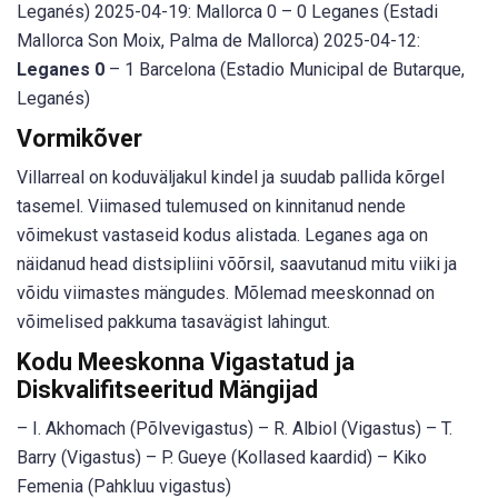
Leganés) 2025-04-19: Mallorca 0 – 0 Leganes (Estadi
Mallorca Son Moix, Palma de Mallorca) 2025-04-12:
Leganes 0
– 1 Barcelona (Estadio Municipal de Butarque,
Leganés)
Vormikõver
Villarreal on koduväljakul kindel ja suudab pallida kõrgel
tasemel. Viimased tulemused on kinnitanud nende
võimekust vastaseid kodus alistada. Leganes aga on
näidanud head distsipliini võõrsil, saavutanud mitu viiki ja
võidu viimastes mängudes. Mõlemad meeskonnad on
võimelised pakkuma tasavägist lahingut.
Kodu Meeskonna Vigastatud ja
Diskvalifitseeritud Mängijad
– I. Akhomach (Põlvevigastus) – R. Albiol (Vigastus) – T.
Barry (Vigastus) – P. Gueye (Kollased kaardid) – Kiko
Femenia (Pahkluu vigastus)