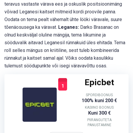
teravus vastaste värava ees ja oskuslik positsioonimäng
võivad Leganesi kaitset mitmeid kordi proovile panna.
Oodata on tema pealt vähemalt ühte lööki väravale, suure
tõenäosusega ka väravat.
Leganes:
Darko Brasanac on
olnud keskväljal oluline mängija, tema liikumine ja
sööduvalik aitavad Leganesil rünnakuid üles ehitada. Tema
roll selles mängus on kriitiline, sest tuleb kombineerida
rünnakut ja kaitset samal ajal. Võiks oodata kasulikku
tulemust söödupunkte või isegi väravavõttu osas.
Epicbet
1
SPORDIBOONUS
100% kuni 200 €
KASIINO BOONUS
Kuni 300 €
PIIRANGUTETA
PANUSTAMINE