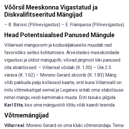
Võõrsil Meeskonna Vigastatud ja
Diskvalifitseeritud Mängijad
– B. Barisic (Põlvevigastus) – E. Franquesa (Põlvevigastus)
Head Potentsiaalsed Panused Mängule
Villarreali mänguvorm ja koduväljakueelis muudab nad
favoriidiks selles kohtumises. Arvestades meeskondade
vigastusi ja üldist mängupilti, võivad järgmist liiki panused
olla atraktiivsed: – Villarreal võidab (K. 1.30) – Üle 2.5
värava (K. 1.62) – Moreno Gerard skoorib (K. 1.83) Mäng
võib pakkuda palju kollaseid kaarte, eriti kuna Villarrealil on
mitu võtmekaitsjat eemal ja Leganes üritab oma stabiilsuse
nimel mängu veidi karmimaks muuta. Eriti tasuks jälgida
Karl Etta
, kes oma mängustiili tõttu võib kaardi teenida.
Võtmemängijad
Villarreal:
Moreno Gerard on oma klubi võtmeründaja. Tema