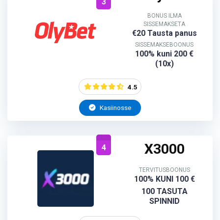
3
BONUS ILMA
SISSEMAKSETA
€20 Tausta panus
SISSEMAKSEBOONUS
100% kuni 200 €
(10x)
4.5
Kasiinosse
X3000
4
TERVITUSBOONUS
100% KUNI 100 €
100 TASUTA
SPINNID