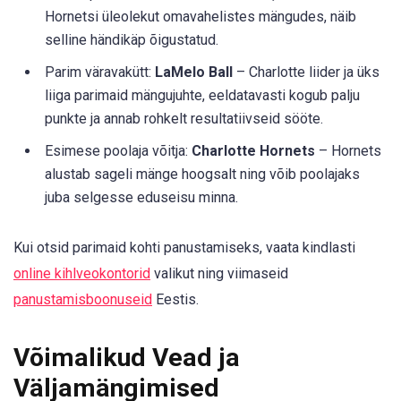
Hornetsi üleolekut omavahelistes mängudes, näib
selline händikäp õigustatud.
Parim väravakütt:
LaMelo Ball
– Charlotte liider ja üks
liiga parimaid mängujuhte, eeldatavasti kogub palju
punkte ja annab rohkelt resultatiivseid sööte.
Esimese poolaja võitja:
Charlotte Hornets
– Hornets
alustab sageli mänge hoogsalt ning võib poolajaks
juba selgesse eduseisu minna.
Kui otsid parimaid kohti panustamiseks, vaata kindlasti
online kihlveokontorid
valikut ning viimaseid
panustamisboonuseid
Eestis.
Võimalikud Vead ja
Väljamängimised