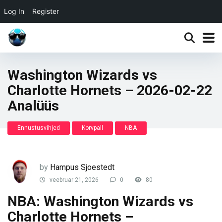
Log In
Register
Washington Wizards vs
Charlotte Hornets – 2026-02-22
Analüüs
Ennustusvihjed
Korvpall
NBA
by
Hampus Sjoestedt
veebruar 21, 2026
0
80
NBA: Washington Wizards vs
Charlotte Hornets –