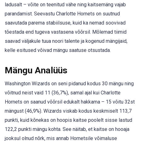
ladusalt – võite on teenitud vähe ning kaitsemäng vajab
parandamist. Seevastu Charlotte Hornets on suutnud
saavutada parema stabiilsuse, kuid ka nemad soovivad
tõestada end tugeva vastasena võõrsil. Mõlemad tiimid
saavad väljakule tuua noori talente ja kogenud mängijaid,
kelle esitused võivad mängu saatuse otsustada.
Mängu Analüüs
Washington Wizards on seni pidanud kodus 30 mängu ning
võitnud neist vaid 11 (36,7%), samal ajal kui Charlotte
Hornets on saanud võõrsil edukalt hakkama – 15 võitu 32st
mängust (46,9%). Wizards viskab kodus keskmiselt 113,7
punkti, kuid kõnekas on hoopis kaitse poolelt sisse lastud
122,2 punkti mängu kohta. See näitab, et kaitse on hooaja
jooksul olnud nõrk, mis annab Hornetsile võimaluse