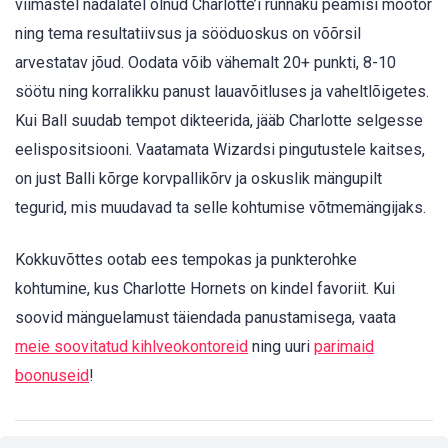
viimastel nädalatel olnud Charlotte’i rünnaku peamisi mootor
ning tema resultatiivsus ja sööduoskus on võõrsil
arvestatav jõud. Oodata võib vähemalt 20+ punkti, 8-10
söötu ning korralikku panust lauavõitluses ja vaheltlõigetes.
Kui Ball suudab tempot dikteerida, jääb Charlotte selgesse
eelispositsiooni. Vaatamata Wizardsi pingutustele kaitses,
on just Balli kõrge korvpallikõrv ja oskuslik mängupilt
tegurid, mis muudavad ta selle kohtumise võtmemängijaks.
Kokkuvõttes ootab ees tempokas ja punkterohke
kohtumine, kus Charlotte Hornets on kindel favoriit. Kui
soovid mänguelamust täiendada panustamisega, vaata
meie soovitatud kihlveokontoreid
ning uuri
parimaid
boonuseid
!