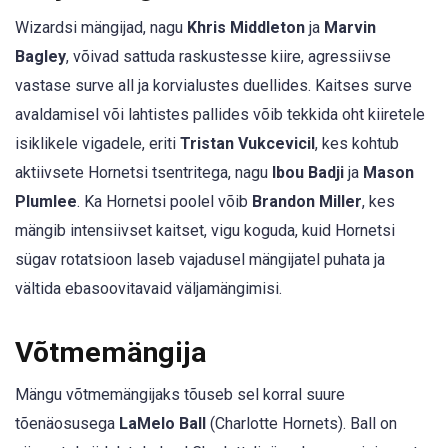
Wizardsi mängijad, nagu
Khris Middleton
ja
Marvin
Bagley
, võivad sattuda raskustesse kiire, agressiivse
vastase surve all ja korvialustes duellides. Kaitses surve
avaldamisel või lahtistes pallides võib tekkida oht kiiretele
isiklikele vigadele, eriti
Tristan Vukcevicil
, kes kohtub
aktiivsete Hornetsi tsentritega, nagu
Ibou Badji
ja
Mason
Plumlee
. Ka Hornetsi poolel võib
Brandon Miller
, kes
mängib intensiivset kaitset, vigu koguda, kuid Hornetsi
sügav rotatsioon laseb vajadusel mängijatel puhata ja
vältida ebasoovitavaid väljamängimisi.
Võtmemängija
Mängu võtmemängijaks tõuseb sel korral suure
tõenäosusega
LaMelo Ball
(Charlotte Hornets). Ball on