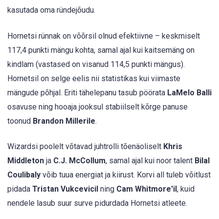
kasutada oma ründejõudu.
Hornetsi rünnak on võõrsil olnud efektiivne – keskmiselt
117,4 punkti mängu kohta, samal ajal kui kaitsemäng on
kindlam (vastased on visanud 114,5 punkti mängus).
Hornetsil on selge eelis nii statistikas kui viimaste
mängude põhjal. Eriti tähelepanu tasub pöörata
LaMelo Balli
osavuse ning hooaja jooksul stabiilselt kõrge panuse
toonud
Brandon Millerile
.
Wizardsi poolelt võtavad juhtrolli tõenäoliselt
Khris
Middleton
ja
C.J. McCollum
, samal ajal kui noor talent
Bilal
Coulibaly
võib tuua energiat ja kiirust. Korvi all tuleb võitlust
pidada
Tristan Vukcevicil
ning
Cam Whitmore'il
, kuid
nendele lasub suur surve pidurdada Hornetsi atleete.