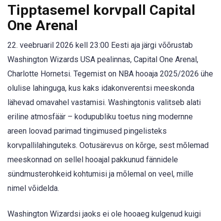
Tipptasemel korvpall Capital
One Arenal
22. veebruaril 2026 kell 23:00 Eesti aja järgi võõrustab
Washington Wizards USA pealinnas, Capital One Arenal,
Charlotte Hornetsi. Tegemist on NBA hooaja 2025/2026 ühe
olulise lahinguga, kus kaks idakonverentsi meeskonda
lähevad omavahel vastamisi. Washingtonis valitseb alati
eriline atmosfäär – kodupubliku toetus ning modernne
areen loovad parimad tingimused pingelisteks
korvpallilahinguteks. Ootusärevus on kõrge, sest mõlemad
meeskonnad on sellel hooajal pakkunud fännidele
sündmusterohkeid kohtumisi ja mõlemal on veel, mille
nimel võidelda.
Washington Wizardsi jaoks ei ole hooaeg kulgenud kuigi