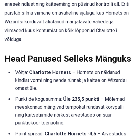
enesekindlust ning kaitsemäng on püsinud kontrolli all. Eriti
paistab silma viimane omavaheline ajalugu, kus Hornets on
Wizardsi korduvalt alistanud märgatavate vahedega:
viimased kuus kohtumist on kõik lõppenud Charlotte’i
võiduga.
Head Panused Selleks Mänguks
Võitja:
Charlotte Hornets
– Hornets on näidanud
kindlat vormi ning nende rünnak ja kaitse on Wizardsi
omast üle.
Punktide kogusumma:
Üle 235,5 punkti
– Mõlemad
meeskonnad mängivad tempokat ründavat korvpalli
ning kaitsetiimide nõrkust arvestades on suur
punktiskoor tõenäoline.
Point spread:
Charlotte Hornets -4,5
– Arvestades