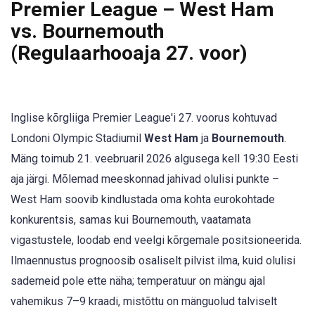
Premier League – West Ham
vs. Bournemouth
(Regulaarhooaja 27. voor)
Inglise kõrgliiga Premier League'i 27. voorus kohtuvad
Londoni Olympic Stadiumil
West Ham
ja
Bournemouth
.
Mäng toimub 21. veebruaril 2026 algusega kell 19:30 Eesti
aja järgi. Mõlemad meeskonnad jahivad olulisi punkte –
West Ham soovib kindlustada oma kohta eurokohtade
konkurentsis, samas kui Bournemouth, vaatamata
vigastustele, loodab end veelgi kõrgemale positsioneerida.
Ilmaennustus prognoosib osaliselt pilvist ilma, kuid olulisi
sademeid pole ette näha; temperatuur on mängu ajal
vahemikus 7–9 kraadi, mistõttu on mänguolud talviselt