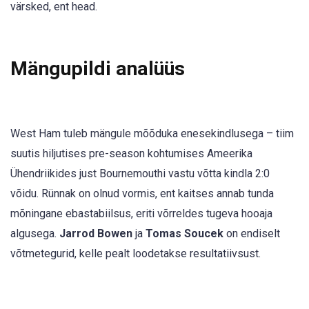
värsked, ent head.
Mängupildi analüüs
West Ham tuleb mängule mõõduka enesekindlusega – tiim
suutis hiljutises pre-season kohtumises Ameerika
Ühendriikides just Bournemouthi vastu võtta kindla 2:0
võidu. Rünnak on olnud vormis, ent kaitses annab tunda
mõningane ebastabiilsus, eriti võrreldes tugeva hooaja
algusega.
Jarrod Bowen
ja
Tomas Soucek
on endiselt
võtmetegurid, kelle pealt loodetakse resultatiivsust.