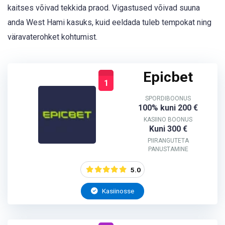
kaitses võivad tekkida praod. Vigastused võivad suuna
anda West Hami kasuks, kuid eeldada tuleb tempokat ning
väravaterohket kohtumist.
Epicbet
1
SPORDIBOONUS
100% kuni 200 €
KASIINO BOONUS
Kuni 300 €
PIIRANGUTETA
PANUSTAMINE
5.0
Kasiinosse