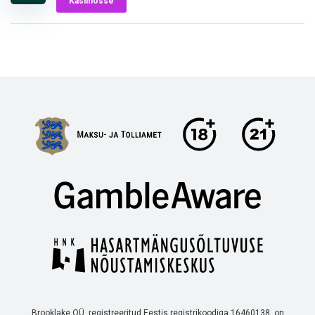
Kasiinosse
Brooklake OÜ, registreeritud Eestis registrikoodiga 16460138, on