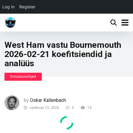
Log In
Register
West Ham vastu Bournemouth
2026-02-21 koefitsiendid ja
analüüs
Ennustusvihjed
by
Oskar Kallenbach
veebruar 19, 2026
0
74