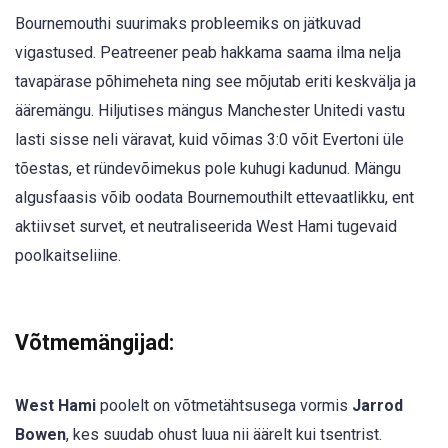
Bournemouthi suurimaks probleemiks on jätkuvad
vigastused. Peatreener peab hakkama saama ilma nelja
tavapärase põhimeheta ning see mõjutab eriti keskvälja ja
ääremängu. Hiljutises mängus Manchester Unitedi vastu
lasti sisse neli väravat, kuid võimas 3:0 võit Evertoni üle
tõestas, et ründevõimekus pole kuhugi kadunud. Mängu
algusfaasis võib oodata Bournemouthilt ettevaatlikku, ent
aktiivset survet, et neutraliseerida West Hami tugevaid
poolkaitseliine.
Võtmemängijad:
West Hami
poolelt on võtmetähtsusega vormis
Jarrod
Bowen
, kes suudab ohust luua nii äärelt kui tsentrist.