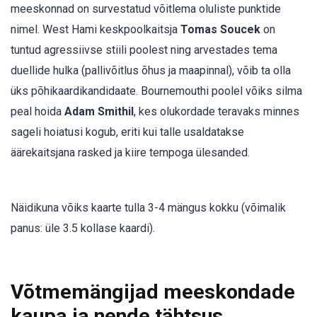
meeskonnad on survestatud võitlema oluliste punktide
nimel. West Hami keskpoolkaitsja
Tomas Soucek
on
tuntud agressiivse stiili poolest ning arvestades tema
duellide hulka (pallivõitlus õhus ja maapinnal), võib ta olla
üks põhikaardikandidaate. Bournemouthi poolel võiks silma
peal hoida
Adam Smithil
, kes olukordade teravaks minnes
sageli hoiatusi kogub, eriti kui talle usaldatakse
äärekaitsjana rasked ja kiire tempoga ülesanded.
Näidikuna võiks kaarte tulla 3-4 mängus kokku (võimalik
panus: üle 3.5 kollase kaardi).
Võtmemängijad meeskondade
kaupa ja nende tähtsus