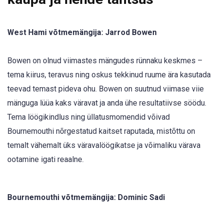
West Hami võtmemängija: Jarrod Bowen
Bowen on olnud viimastes mängudes rünnaku keskmes –
tema kiirus, teravus ning oskus tekkinud ruume ära kasutada
teevad temast pideva ohu. Bowen on suutnud viimase viie
mänguga lüüa kaks väravat ja anda ühe resultatiivse söödu.
Tema löögikindlus ning üllatusmomendid võivad
Bournemouthi nõrgestatud kaitset raputada, mistõttu on
temalt vähemalt üks väravalöögikatse ja võimaliku värava
ootamine igati reaalne.
Bournemouthi võtmemängija: Dominic Sadi