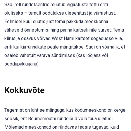
Sadi roll ründetsentris muutub vigastuste tõttu eriti
oluliseks – temalt oodatakse ülesehitust ja viimistlust.
Eelmisel kuul suutis just tema pakkuda meeskonna
väheseid õnnestumisi ning panna kaitseliinile survet. Tema
kiirus ja osavus võivad West Hami kaitset segadusse viia,
eriti kui kiirrünnakute peale mängitakse. Sadi on võimalik, et
osaleb vahetult värava sündimises (kas lööjana või
söödupakkujana).
Kokkuvõte
Tegemist on lahtise mänguga, kus kodumeeskond on kerge
soosik, ent Bournemouthi ründejõud võib tuua üllatusi.
Mõlemad meeskonnad on ründavas faasis tugevad, kuid