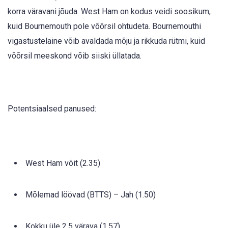
korra väravani jõuda. West Ham on kodus veidi soosikum,
kuid Bournemouth pole võõrsil ohtudeta. Bournemouthi
vigastustelaine võib avaldada mõju ja rikkuda rütmi, kuid
võõrsil meeskond võib siiski üllatada.
Potentsiaalsed panused:
West Ham võit (2.35)
Mõlemad löövad (BTTS) – Jah (1.50)
Kokku üle 2.5 värava (1.57)