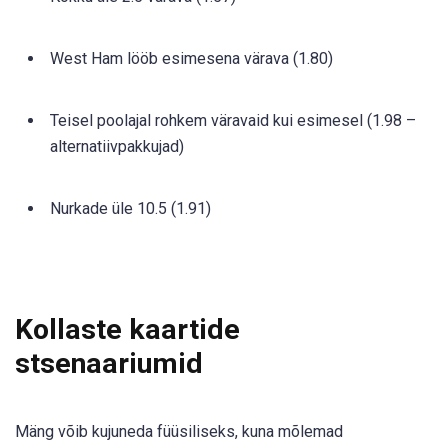
West Ham lööb esimesena värava (1.80)
Teisel poolajal rohkem väravaid kui esimesel (1.98 –
alternatiivpakkujad)
Nurkade üle 10.5 (1.91)
Kollaste kaartide
stsenaariumid
Mäng võib kujuneda füüsiliseks, kuna mõlemad