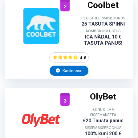
Coolbet
2
REGISTREERIMISBOONUS
25 TASUTA SPINNI
KOMBOKINDLUSTUS
IGA NÄDAL 10 €
TASUTA PANUS!
4.8
Kasiinosse
OlyBet
3
BONUS ILMA
SISSEMAKSETA
€20 Tausta panus
SISSEMAKSEBOONUS
100% kuni 200 €