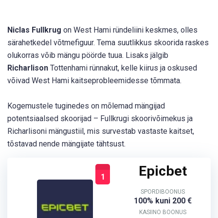
Niclas Fullkrug
on West Hami ründeliini keskmes, olles
särahetkedel võtmefiguur. Tema suutlikkus skoorida raskes
olukorras võib mängu pöörde tuua. Lisaks jälgib
Richarlison
Tottenhami rünnakut, kelle kiirus ja oskused
võivad West Hami kaitseprobleemidesse tõmmata.
Kogemustele tuginedes on mõlemad mängijad
potentsiaalsed skoorijad – Fullkrugi skoorivõimekus ja
Richarlisoni mängustiil, mis survestab vastaste kaitset,
tõstavad nende mängijate tähtsust.
Epicbet
1
SPORDIBOONUS
100% kuni 200 €
KASIINO BOONUS