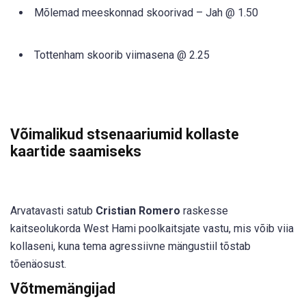
Mõlemad meeskonnad skoorivad – Jah @ 1.50
Tottenham skoorib viimasena @ 2.25
Võimalikud stsenaariumid kollaste
kaartide saamiseks
Arvatavasti satub
Cristian Romero
raskesse
kaitseolukorda West Hami poolkaitsjate vastu, mis võib viia
kollaseni, kuna tema agressiivne mängustiil tõstab
tõenäosust.
Võtmemängijad