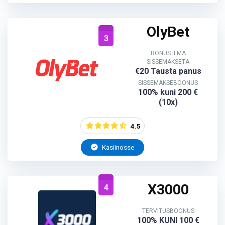
OlyBet
3
BONUS ILMA
SISSEMAKSETA
€20 Tausta panus
SISSEMAKSEBOONUS
100% kuni 200 €
(10x)
4.5
Kasiinosse
X3000
4
TERVITUSBOONUS
100% KUNI 100 €