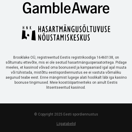
Brooklake OÜ, registreeritud Eestis registrikoodiga 16460138, on
sõltumatu ettevõte, mis ei ole seotud hasartmänguoperaatoritega. Pidage
meeles, et kasiinod võivad oma boonuseid ja kampaaniaid igal ajal muuta
või tühistada, mistõttu eestispordiennustus.ee ei vastuta võimaliku
aegunud teabe eest. Enne mängimist lugege alati hoolikalt läbi iga kasiino
boonuse tingimused. Meie koostööpartneriteks on ainult Eestis
litsentseeritud kasiinod.
© Copyright 2025 Eesti spordiennustus
Liigatabelid