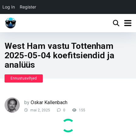
Log In
Register
West Ham vastu Tottenham
2025-05-04 koefitsiendid ja
analüüs
Ennustusvihjed
by
Oskar Kallenbach
mai 2, 2025
0
155