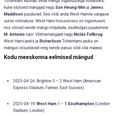
Tottenham alustab seda mängu vigastustega võideldes,
kuna olulised mängijad nagu
Son Heung-Min
ja
James
Maddison
puuduvad. See võib anda West Hamile varajase
surve võimaluse. West Hami koosseisus on vigastused,
mis võivad nende mängu mõjutada, sealhulgas puudumine
M. Antonio
näol. Võtmemängijad nagu
Niclas Fullkrug
West Hami jaoks ja
Richarlison
Tottenhami jaoks on
mängus otsustavad ning nende panus võib olla määrav.
Kodu meeskonna eelmised mängud
2025-04-26: Brighton 3 – 2 West Ham (American
Express Stadium, Falmer, East Sussex)
2025-04-19:
West Ham
1 –
1 Southampton
(London
Stadium, London)