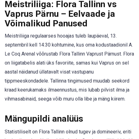
Meistriliiga: Flora Tallinn vs
Vaprus Pärnu – Eelvaade ja
Võimalikud Panused
Meistriliiga regulaarses hooajas tuleb laupäeval, 13.
septembril kell 14:30 kohtumine, kus oma kodustaadionil A.
Le Coq Arenal võõrustab Flora Tallinn Vaprust Pärnust. Flora
on liigatabelis alati üks favoriite, samas kui Vaprus on sel
aastal näidanud üllatavalt visat vastupanu
tippmeeskondadele. Tallinna tingimused muudab seekord
kraad keerukamaks ilmaennustus, mis lubab pilvist ilma ja
vihmasabinaid, seega võib muru olla libe ja mäng kiirem.
Mängupildi analüüs
Statistiliselt on Flora Tallinn olnud tugev ja domineeriv, eriti