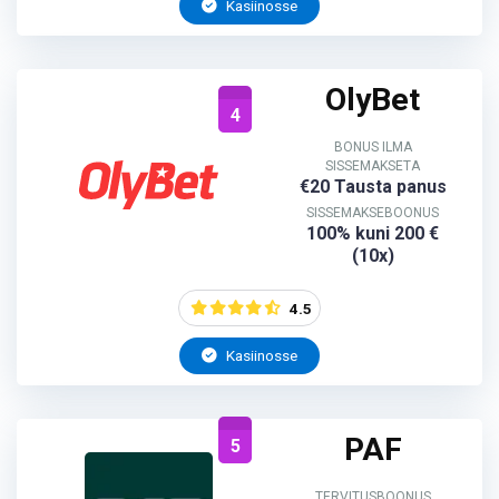
Kasiinosse
OlyBet
4
BONUS ILMA
SISSEMAKSETA
€20 Tausta panus
SISSEMAKSEBOONUS
100% kuni 200 €
(10x)
4.5
Kasiinosse
PAF
5
TERVITUSBOONUS