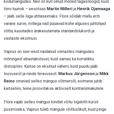
kodumängudes. Neil on küll olnud mõned tagasilöögid, kuid
tiimi tuumik – eesotsas
Martin Milleri
ja
Henrik Ojamaaga
– jääb selle liiga ühtlaseimaks. Flora sõidab mällu eriti
varane surve, millega nad püüavad kohe alguses juhtohjad
võtta, kasutades ärakasutamata standardolukordi ja
vastaste eksimusi.
Vaprus on see-eest näidanud viimastes mängudes
mõningast ebastabiilsust, kuid samas ka korralikku
distsipliini. Kaitse on eksinud vähem, kuid puudu jääb
loovusest ja ründe teravusest.
Markus Jürgenson
ja
Mikk
Reino
omavad selles mängus võtmerolli; esimene juhib
kaitseliini, teine proovitakse aktiivselt kontrarünnakutele.
Flora vajab selles mängus kindlat võitu liigatiitli kursil
püsimiseks, Vaprus tuleb mängule võitluslikult, kuid pinge