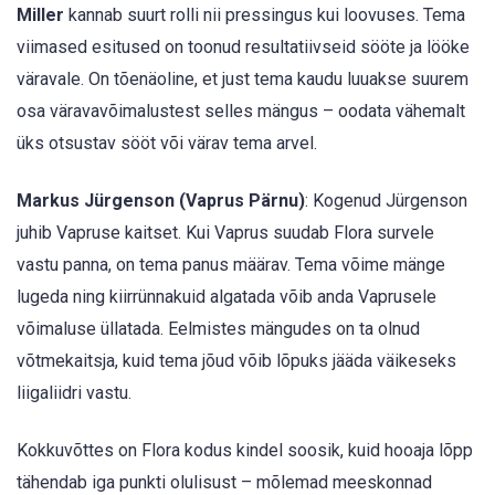
Miller
kannab suurt rolli nii pressingus kui loovuses. Tema
viimased esitused on toonud resultatiivseid sööte ja lööke
väravale. On tõenäoline, et just tema kaudu luuakse suurem
osa väravavõimalustest selles mängus – oodata vähemalt
üks otsustav sööt või värav tema arvel.
Markus Jürgenson (Vaprus Pärnu)
: Kogenud Jürgenson
juhib Vapruse kaitset. Kui Vaprus suudab Flora survele
vastu panna, on tema panus määrav. Tema võime mänge
lugeda ning kiirrünnakuid algatada võib anda Vaprusele
võimaluse üllatada. Eelmistes mängudes on ta olnud
võtmekaitsja, kuid tema jõud võib lõpuks jääda väikeseks
liigaliidri vastu.
Kokkuvõttes on Flora kodus kindel soosik, kuid hooaja lõpp
tähendab iga punkti olulisust – mõlemad meeskonnad