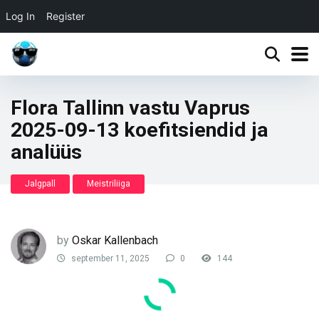
Log In
Register
Flora Tallinn vastu Vaprus
2025-09-13 koefitsiendid ja
analüüs
Jalgpall
Meistriliiga
by
Oskar Kallenbach
september 11, 2025
0
144