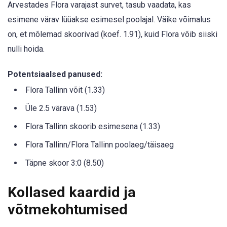
Arvestades Flora varajast survet, tasub vaadata, kas
esimene värav lüüakse esimesel poolajal. Väike võimalus
on, et mõlemad skoorivad (koef. 1.91), kuid Flora võib siiski
nulli hoida.
Potentsiaalsed panused:
Flora Tallinn võit (1.33)
Üle 2.5 värava (1.53)
Flora Tallinn skoorib esimesena (1.33)
Flora Tallinn/Flora Tallinn poolaeg/täisaeg
Täpne skoor 3:0 (8.50)
Kollased kaardid ja
võtmekohtumised