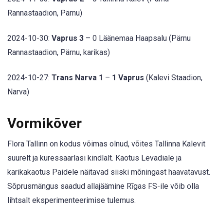
Rannastaadion, Pärnu)
2024-10-30:
Vaprus 3
– 0 Läänemaa Haapsalu (Pärnu
Rannastaadion, Pärnu, karikas)
2024-10-27:
Trans Narva 1
–
1 Vaprus
(Kalevi Staadion,
Narva)
Vormikõver
Flora Tallinn on kodus võimas olnud, võites Tallinna Kalevit
suurelt ja kuressaarlasi kindlalt. Kaotus Levadiale ja
karikakaotus Paidele näitavad siiski mõningast haavatavust.
Sõprusmängus saadud allajäämine Rīgas FS-ile võib olla
lihtsalt eksperimenteerimise tulemus.