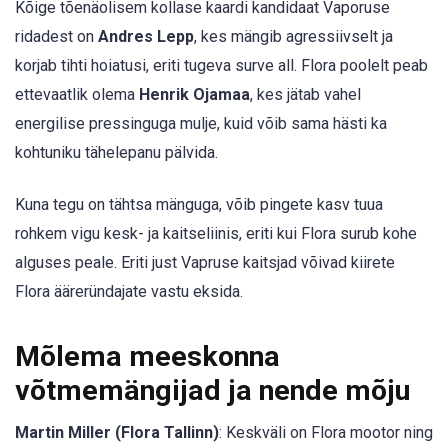
Kõige tõenäolisem kollase kaardi kandidaat Vaporuse
ridadest on
Andres Lepp
, kes mängib agressiivselt ja
korjab tihti hoiatusi, eriti tugeva surve all. Flora poolelt peab
ettevaatlik olema
Henrik Ojamaa
, kes jätab vahel
energilise pressinguga mulje, kuid võib sama hästi ka
kohtuniku tähelepanu pälvida.
Kuna tegu on tähtsa mänguga, võib pingete kasv tuua
rohkem vigu kesk- ja kaitseliinis, eriti kui Flora surub kohe
alguses peale. Eriti just Vapruse kaitsjad võivad kiirete
Flora ääreründajate vastu eksida.
Mõlema meeskonna
võtmemängijad ja nende mõju
Martin Miller (Flora Tallinn)
: Keskväli on Flora mootor ning