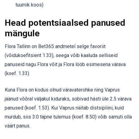
tuumik koos)
Head potentsiaalsed panused
mängule
Flora Tallinn on Bet365 andmetel selge favoriit
(võidukoefitsient 1.33), seega võib kaaluda selliseid
panuseid nagu Flora võit ja Flora lööb esimesena värava
(koef. 1.33).
Kuna Flora on kodus olnud väravaterohke ning Vaprus
jäänud võõral väljakul kiduraks, sobivad hästi üle 2.5 värava
panused (koef. 1.53). Kui Vaprus näitab distsipliini, kuid
murdub, siis 3:0 täpne tulemus (koef. 8.50) võib samuti olla
väärt panus.