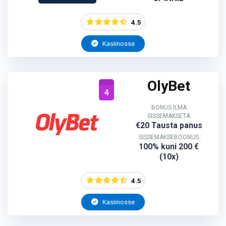
4.5
Kasiinosse
OlyBet
4
BONUS ILMA
SISSEMAKSETA
€20 Tausta panus
SISSEMAKSEBOONUS
100% kuni 200 €
(10x)
4.5
Kasiinosse