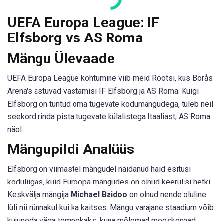
UEFA Europa League: IF
Elfsborg vs AS Roma
Mängu Ülevaade
UEFA Europa League kohtumine viib meid Rootsi, kus Borås
Arena's astuvad vastamisi IF Elfsborg ja AS Roma. Kuigi
Elfsborg on tuntud oma tugevate kodumängudega, tuleb neil
seekord rinda pista tugevate külalistega Itaaliast, AS Roma
näol.
Mängupildi Analüüs
Elfsborg on viimastel mängudel näidanud häid esitusi
koduliigas, kuid Euroopa mängudes on olnud keerulisi hetki.
Keskvälja mängija
Michael Baidoo
on olnud nende oluline
lüli nii rünnakul kui ka kaitses. Mängu varajane staadium võib
kujuneda väga tempokaks, kuna mõlemad meeskonnad