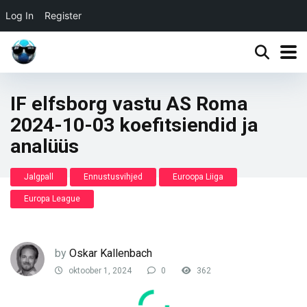
Log In
Register
IF elfsborg vastu AS Roma
2024-10-03 koefitsiendid ja
analüüs
Jalgpall
Ennustusvihjed
Euroopa Liiga
Europa League
by
Oskar Kallenbach
oktoober 1, 2024
0
362