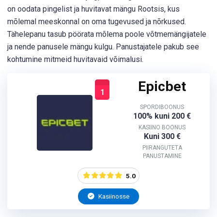
on oodata pingelist ja huvitavat mängu Rootsis, kus
mõlemal meeskonnal on oma tugevused ja nõrkused.
Tähelepanu tasub pöörata mõlema poole võtmemängijatele
ja nende panusele mängu kulgu. Panustajatele pakub see
kohtumine mitmeid huvitavaid võimalusi.
Epicbet
1
SPORDIBOONUS
100% kuni 200 €
KASIINO BOONUS
Kuni 300 €
PIIRANGUTETA
PANUSTAMINE
5.0
Kasiinosse