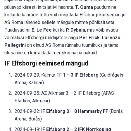
püüavad kiiresti initsiatiivi haarata.
T. Ouma
puudumine
kollaste kaartide tõttu võib mõjutada Elfsborgi kaitsemängu.
AS Roma läheneb sellele mängule mitme põhikaitseta.
Puuduvad nii
E. Le Fee
kui ka
P. Dybala
, mis võib avada
võimalusi Elfsborgi ründajatele nagu
Per Frick
.
Lorenzo
Pellegrini
on olnud AS Roma rünnaku tuumikuks ja tema
ülesanne on korraldada meeskonna rünnakuid.
IF Elfsborgi eelmised mängud
2024-09-29: Kalmar FF 1 –
3 IF Elfsborg
(Guldfågeln
Arena, Kalmar)
2024-09-25: AZ Alkmaar
3
– 2 IF Elfsborg (AFAS
Stadion, Alkmaar)
2024-09-22:
IF Elfsborg 0
–
0 Hammarby FF
(Borås
Arena, Borås)
2024-09-19:
IF Elfsborg 2
–
2 IFK Norrkoping