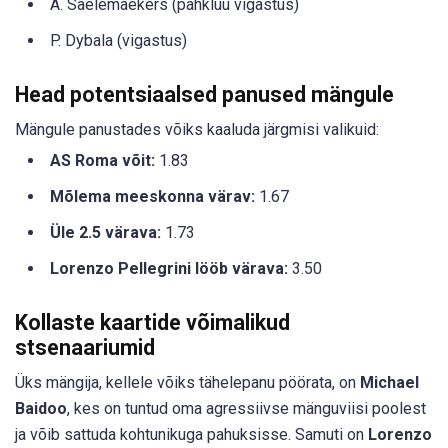
A. Saelemaekers (pahkluu vigastus)
P. Dybala (vigastus)
Head potentsiaalsed panused mängule
Mängule panustades võiks kaaluda järgmisi valikuid:
AS Roma võit:
1.83
Mõlema meeskonna värav:
1.67
Üle 2.5 värava:
1.73
Lorenzo Pellegrini lööb värava:
3.50
Kollaste kaartide võimalikud
stsenaariumid
Üks mängija, kellele võiks tähelepanu pöörata, on
Michael
Baidoo
, kes on tuntud oma agressiivse mänguviisi poolest
ja võib sattuda kohtunikuga pahuksisse. Samuti on
Lorenzo