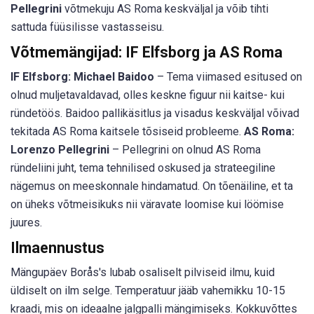
Pellegrini
võtmekuju AS Roma keskväljal ja võib tihti
sattuda füüsilisse vastasseisu.
Võtmemängijad: IF Elfsborg ja AS Roma
IF Elfsborg:
Michael Baidoo
– Tema viimased esitused on
olnud muljetavaldavad, olles keskne figuur nii kaitse- kui
ründetöös. Baidoo pallikäsitlus ja visadus keskväljal võivad
tekitada AS Roma kaitsele tõsiseid probleeme.
AS Roma:
Lorenzo Pellegrini
– Pellegrini on olnud AS Roma
ründeliini juht, tema tehnilised oskused ja strateegiline
nägemus on meeskonnale hindamatud. On tõenäiline, et ta
on üheks võtmeisikuks nii väravate loomise kui löömise
juures.
Ilmaennustus
Mängupäev Borås's lubab osaliselt pilviseid ilmu, kuid
üldiselt on ilm selge. Temperatuur jääb vahemikku 10-15
kraadi, mis on ideaalne jalgpalli mängimiseks. Kokkuvõttes