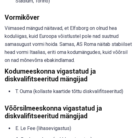
Stadium, Torino)
Vormikõver
Viimased mängud näitavad, et Elfsborg on olnud hea
koduliigas, kuid Euroopa võistlustel pole nad suutnud
samasugust vormi hoida. Samas, AS Roma näitab stabiilset
head vormi Itaalias, eriti oma kodumängudes, kuid võõrsil
on nad mõnevõrra ebakindlamad.
Kodumeeskonna vigastatud ja
diskvalifitseeritud mängijad
T. Ouma (kollaste kaartide tõttu diskvalifitseeritud)
Võõrsilmeeskonna vigastatud ja
diskvalifitseeritud mängijad
E. Le Fee (lihasevigastus)