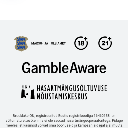
Brooklake OÜ, registreeritud Eestis registrikoodiga 16460138, on
sõltumatu ettevõte, mis ei ole seotud hasartmänguoperaatoritega. Pidage
meeles, et kasiinod võivad oma boonuseid ja kampaaniaid igal ajal muuta