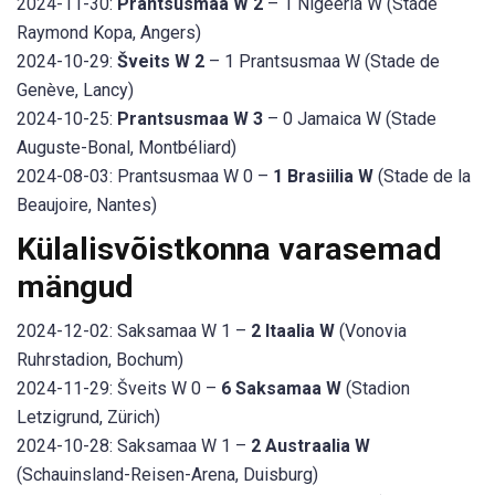
2024-11-30:
Prantsusmaa W 2
– 1 Nigeeria W (Stade
Raymond Kopa, Angers)
2024-10-29:
Šveits W 2
– 1 Prantsusmaa W (Stade de
Genève, Lancy)
2024-10-25:
Prantsusmaa W 3
– 0 Jamaica W (Stade
Auguste-Bonal, Montbéliard)
2024-08-03: Prantsusmaa W 0 –
1 Brasiilia W
(Stade de la
Beaujoire, Nantes)
Külalisvõistkonna varasemad
mängud
2024-12-02: Saksamaa W 1 –
2 Itaalia W
(Vonovia
Ruhrstadion, Bochum)
2024-11-29: Šveits W 0 –
6 Saksamaa W
(Stadion
Letzigrund, Zürich)
2024-10-28: Saksamaa W 1 –
2 Austraalia W
(Schauinsland-Reisen-Arena, Duisburg)