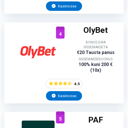
Kasiinosse
OlyBet
4
BONUS ILMA
SISSEMAKSETA
€20 Tausta panus
SISSEMAKSEBOONUS
100% kuni 200 €
(10x)
4.5
Kasiinosse
PAF
5