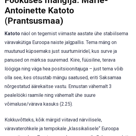
Fookuses mängija: Marie-
Antoinette Katoto
(Prantsusmaa)
Katoto
näol on tegemist viimaste aastate ühe stabiilsema
väravakütiga Euroopa naiste jalgpallis. Tema mäng on
muutunud küpsemaks just suurturniiridel, kus surve ja
panused on märksa suuremad. Kiire, füüsiline, terava
löögiga ning väga hea positsioonitajuga – just tema võib
olla see, kes otsustab mängu saatused, eriti Saksamaa
nõrgestatud äärekaitse vastu. Ennustan vähemalt 3
pealelööki raamile ning vähemalt ühe suure
võimaluse/värava kasuks (2.25).
Kokkuvõtteks, kõik märgid viitavad närvilisele,
väravaterohkele ja tempokale „klassikalisele“ Euroopa