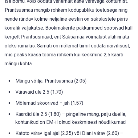
iseloomu, võib oodata vähemalt kahe väravaga kohtumist.
Prantsusmaa mängib rohkem kodupubliku toetusega ning
nende ründav kolme-neljaline eesliin on sakslastele päris
korralik väljakutse. Bookmakerite pakkumised soosivad küll
kergelt Prantsusmaad, ent Saksamaa võimalust alahinnata
oleks rumalus. Samuti on mõlemal tiimil oodata närvilisust,
mis peaks kaasa tooma rohkem kui keskmine 2,5 kaarti
mängu kohta.
Mängu võitja: Prantsusmaa (2.05)
Väravaid üle 2.5 (1.70)
Mõlemad skoorivad – jah (1.57)
Kaardid üle 2.5 (1.80) – pingeline mäng, palju duelle,
kohtunikud on EM-il olnud keskmisest nõudlikumad
Katoto värav igal ajal (2.25) või Diani värav (2.60) –