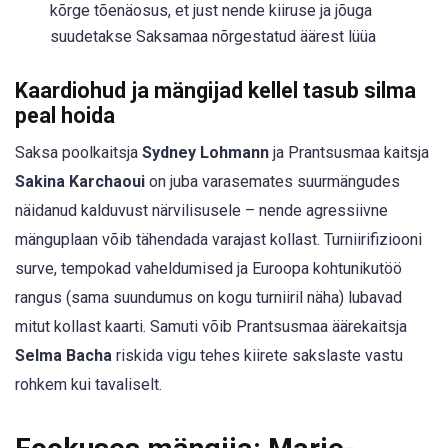
kõrge tõenäosus, et just nende kiiruse ja jõuga
suudetakse Saksamaa nõrgestatud äärest lüüa
Kaardiohud ja mängijad kellel tasub silma
peal hoida
Saksa poolkaitsja
Sydney Lohmann
ja Prantsusmaa kaitsja
Sakina Karchaoui
on juba varasemates suurmängudes
näidanud kalduvust närvilisusele – nende agressiivne
mänguplaan võib tähendada varajast kollast. Turniirifiziooni
surve, tempokad vaheldumised ja Euroopa kohtunikutöö
rangus (sama suundumus on kogu turniiril näha) lubavad
mitut kollast kaarti. Samuti võib Prantsusmaa äärekaitsja
Selma Bacha
riskida vigu tehes kiirete sakslaste vastu
rohkem kui tavaliselt.