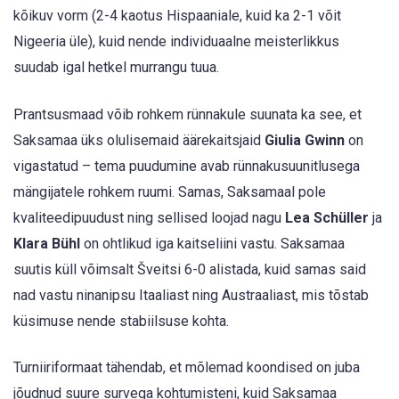
kõikuv vorm (2-4 kaotus Hispaaniale, kuid ka 2-1 võit
Nigeeria üle), kuid nende individuaalne meisterlikkus
suudab igal hetkel murrangu tuua.
Prantsusmaad võib rohkem rünnakule suunata ka see, et
Saksamaa üks olulisemaid äärekaitsjaid
Giulia Gwinn
on
vigastatud – tema puudumine avab rünnakusuunitlusega
mängijatele rohkem ruumi. Samas, Saksamaal pole
kvaliteedipuudust ning sellised loojad nagu
Lea Schüller
ja
Klara Bühl
on ohtlikud iga kaitseliini vastu. Saksamaa
suutis küll võimsalt Šveitsi 6-0 alistada, kuid samas said
nad vastu ninanipsu Itaaliast ning Austraaliast, mis tõstab
küsimuse nende stabiilsuse kohta.
Turniiriformaat tähendab, et mõlemad koondised on juba
jõudnud suure survega kohtumisteni, kuid Saksamaa