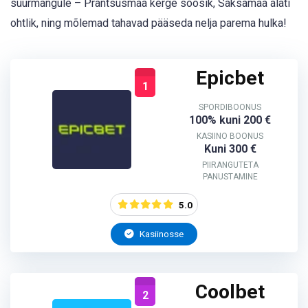
suurmängule – Prantsusmaa kerge soosik, Saksamaa alati
ohtlik, ning mõlemad tahavad pääseda nelja parema hulka!
Epicbet
1
SPORDIBOONUS
100% kuni 200 €
KASIINO BOONUS
Kuni 300 €
PIIRANGUTETA
PANUSTAMINE
5.0
Kasiinosse
Coolbet
2