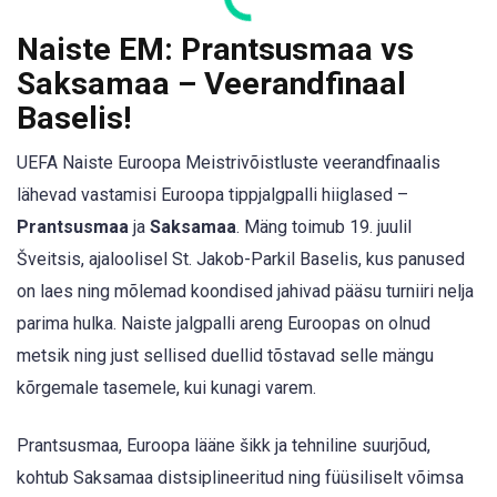
Naiste EM: Prantsusmaa vs
Saksamaa – Veerandfinaal
Baselis!
UEFA Naiste Euroopa Meistrivõistluste veerandfinaalis
lähevad vastamisi Euroopa tippjalgpalli hiiglased –
Prantsusmaa
ja
Saksamaa
. Mäng toimub 19. juulil
Šveitsis, ajaloolisel St. Jakob-Parkil Baselis, kus panused
on laes ning mõlemad koondised jahivad pääsu turniiri nelja
parima hulka. Naiste jalgpalli areng Euroopas on olnud
metsik ning just sellised duellid tõstavad selle mängu
kõrgemale tasemele, kui kunagi varem.
Prantsusmaa, Euroopa lääne šikk ja tehniline suurjõud,
kohtub Saksamaa distsiplineeritud ning füüsiliselt võimsa