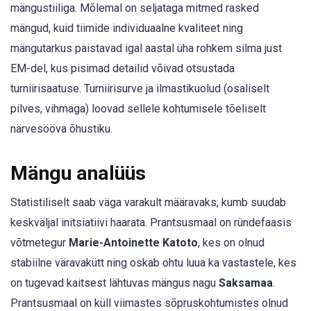
mängustiiliga. Mõlemal on seljataga mitmed rasked
mängud, kuid tiimide individuaalne kvaliteet ning
mängutarkus paistavad igal aastal üha rohkem silma just
EM-del, kus pisimad detailid võivad otsustada
turniirisaatuse. Turniirisurve ja ilmastikuolud (osaliselt
pilves, vihmaga) loovad sellele kohtumisele tõeliselt
närvesööva õhustiku.
Mängu analüüs
Statistiliselt saab väga varakult määravaks, kumb suudab
keskväljal initsiatiivi haarata. Prantsusmaal on ründefaasis
võtmetegur
Marie-Antoinette Katoto
, kes on olnud
stabiilne väravakütt ning oskab ohtu luua ka vastastele, kes
on tugevad kaitsest lähtuvas mängus nagu
Saksamaa
.
Prantsusmaal on küll viimastes sõpruskohtumistes olnud