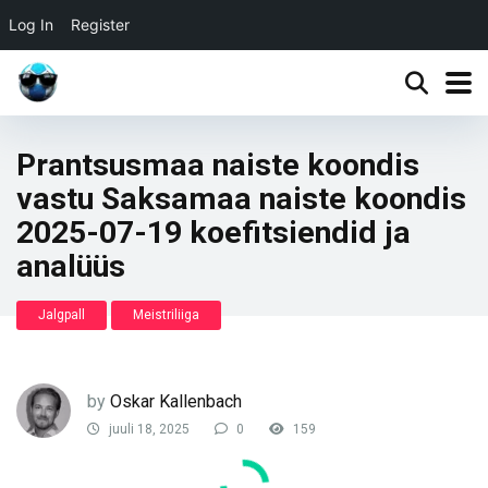
Log In
Register
Prantsusmaa naiste koondis
vastu Saksamaa naiste koondis
2025-07-19 koefitsiendid ja
analüüs
Jalgpall
Meistriliiga
by
Oskar Kallenbach
juuli 18, 2025
0
159