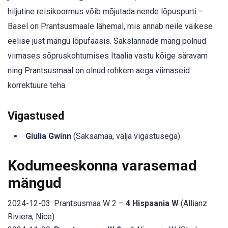
hiljutine reisikoormus võib mõjutada nende lõpuspurti –
Basel on Prantsusmaale lähemal, mis annab neile väikese
eelise just mängu lõpufaasis. Sakslannade mäng polnud
viimases sõpruskohtumises Itaalia vastu kõige säravam
ning Prantsusmaal on olnud rohkem aega viimaseid
korrektuure teha.
Vigastused
Giulia Gwinn
(Saksamaa, välja vigastusega)
Kodumeeskonna varasemad
mängud
2024-12-03: Prantsusmaa W 2 –
4 Hispaania W
(Allianz
Riviera, Nice)