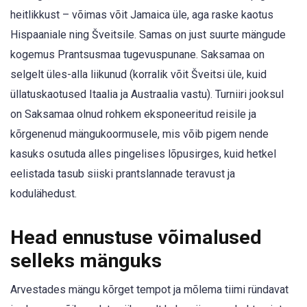
heitlikkust – võimas võit Jamaica üle, aga raske kaotus
Hispaaniale ning Šveitsile. Samas on just suurte mängude
kogemus Prantsusmaa tugevuspunane. Saksamaa on
selgelt üles-alla liikunud (korralik võit Šveitsi üle, kuid
üllatuskaotused Itaalia ja Austraalia vastu). Turniiri jooksul
on Saksamaa olnud rohkem eksponeeritud reisile ja
kõrgenenud mängukoormusele, mis võib pigem nende
kasuks osutuda alles pingelises lõpusirges, kuid hetkel
eelistada tasub siiski prantslannade teravust ja
kodulähedust.
Head ennustuse võimalused
selleks mänguks
Arvestades mängu kõrget tempot ja mõlema tiimi ründavat