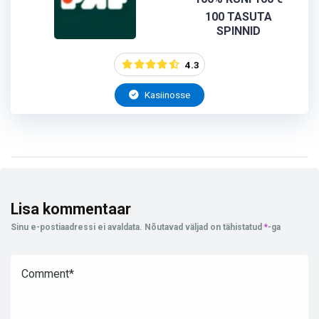
100 TASUTA
SPINNID
4.3
Kasiinosse
Lisa kommentaar
Sinu e-postiaadressi ei avaldata.
Nõutavad väljad on tähistatud
*
-ga