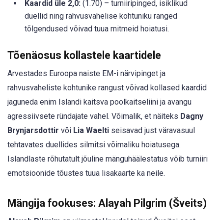
Kaardid üle 2,0:
(1.70) – turniiripinged, isiklikud
duellid ning rahvusvahelise kohtuniku ranged
tõlgendused võivad tuua mitmeid hoiatusi.
Tõenäosus kollastele kaartidele
Arvestades Euroopa naiste EM-i närvipinget ja
rahvusvaheliste kohtunike rangust võivad kollased kaardid
jaguneda enim Islandi kaitsva poolkaitseliini ja avangu
agressiivsete ründajate vahel. Võimalik, et näiteks
Dagny
Brynjarsdottir
või
Lia Waelti
seisavad just väravasuul
tehtavates duellides silmitsi võimaliku hoiatusega.
Islandlaste rõhutatult jõuline mänguhäälestatus võib turniiri
emotsioonide tõustes tuua lisakaarte ka neile.
Mängija fookuses: Alayah Pilgrim (Šveits)