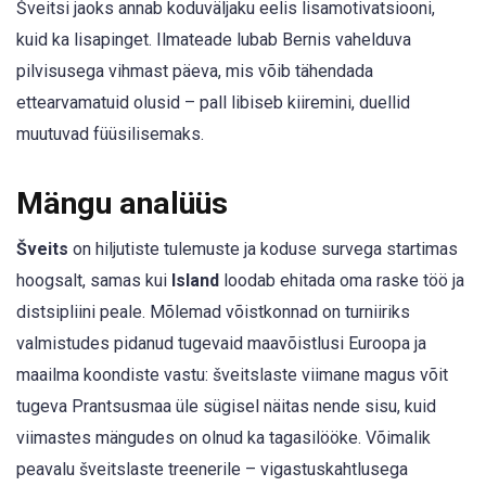
Šveitsi jaoks annab koduväljaku eelis lisamotivatsiooni,
kuid ka lisapinget. Ilmateade lubab Bernis vahelduva
pilvisusega vihmast päeva, mis võib tähendada
ettearvamatuid olusid – pall libiseb kiiremini, duellid
muutuvad füüsilisemaks.
Mängu analüüs
Šveits
on hiljutiste tulemuste ja koduse survega startimas
hoogsalt, samas kui
Island
loodab ehitada oma raske töö ja
distsipliini peale. Mõlemad võistkonnad on turniiriks
valmistudes pidanud tugevaid maavõistlusi Euroopa ja
maailma koondiste vastu: šveitslaste viimane magus võit
tugeva Prantsusmaa üle sügisel näitas nende sisu, kuid
viimastes mängudes on olnud ka tagasilööke. Võimalik
peavalu šveitslaste treenerile – vigastuskahtlusega