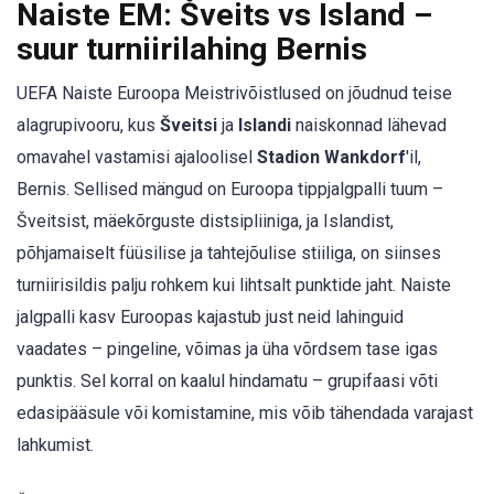
Naiste EM: Šveits vs Island –
suur turniirilahing Bernis
UEFA Naiste Euroopa Meistrivõistlused on jõudnud teise
alagrupivooru, kus
Šveitsi
ja
Islandi
naiskonnad lähevad
omavahel vastamisi ajaloolisel
Stadion Wankdorf
'il,
Bernis. Sellised mängud on Euroopa tippjalgpalli tuum –
Šveitsist, mäekõrguste distsipliiniga, ja Islandist,
põhjamaiselt füüsilise ja tahtejõulise stiiliga, on siinses
turniirisildis palju rohkem kui lihtsalt punktide jaht. Naiste
jalgpalli kasv Euroopas kajastub just neid lahinguid
vaadates – pingeline, võimas ja üha võrdsem tase igas
punktis. Sel korral on kaalul hindamatu – grupifaasi võti
edasipääsule või komistamine, mis võib tähendada varajast
lahkumist.