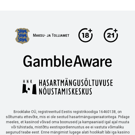
Brooklake OÜ, registreeritud Eestis registrikoodiga 16460138, on
sõltumatu ettevõte, mis ei ole seotud hasartmänguoperaatoritega. Pidage
meeles, et kasiinod võivad oma boonuseid ja kampaaniaid igal ajal muuta
või tühistada, mistõttu eestispordiennustus.ee ei vastuta võimaliku
aegunud teabe eest. Enne mängimist lugege alati hoolikalt läbi iga kasiino