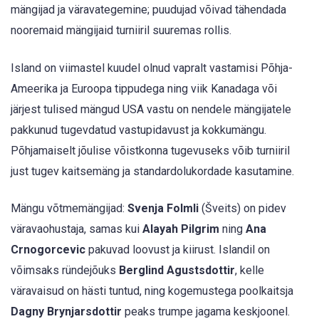
mängijad ja väravategemine; puudujad võivad tähendada
nooremaid mängijaid turniiril suuremas rollis.
Island on viimastel kuudel olnud vapralt vastamisi Põhja-
Ameerika ja Euroopa tippudega ning viik Kanadaga või
järjest tulised mängud USA vastu on nendele mängijatele
pakkunud tugevdatud vastupidavust ja kokkumängu.
Põhjamaiselt jõulise võistkonna tugevuseks võib turniiril
just tugev kaitsemäng ja standardolukordade kasutamine.
Mängu võtmemängijad:
Svenja Folmli
(Šveits) on pidev
väravaohustaja, samas kui
Alayah Pilgrim
ning
Ana
Crnogorcevic
pakuvad loovust ja kiirust. Islandil on
võimsaks ründejõuks
Berglind Agustsdottir
, kelle
väravaisud on hästi tuntud, ning kogemustega poolkaitsja
Dagny Brynjarsdottir
peaks trumpe jagama keskjoonel.