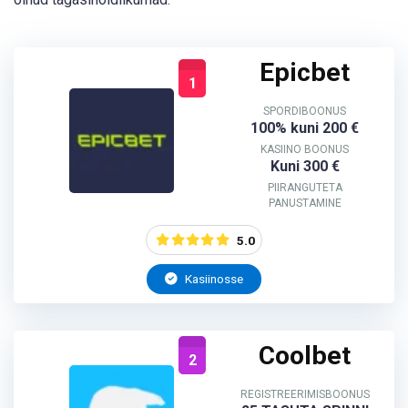
Epicbet
1
SPORDIBOONUS
100% kuni 200 €
KASIINO BOONUS
Kuni 300 €
PIIRANGUTETA
PANUSTAMINE
5.0
Kasiinosse
Coolbet
2
REGISTREERIMISBOONUS