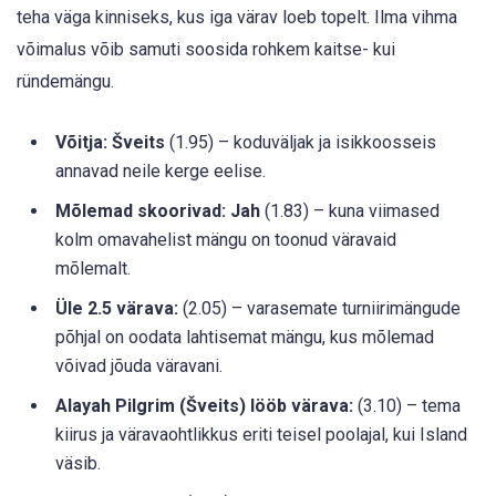
teha väga kinniseks, kus iga värav loeb topelt. Ilma vihma
võimalus võib samuti soosida rohkem kaitse- kui
ründemängu.
Võitja: Šveits
(1.95) – koduväljak ja isikkoosseis
annavad neile kerge eelise.
Mõlemad skoorivad: Jah
(1.83) – kuna viimased
kolm omavahelist mängu on toonud väravaid
mõlemalt.
Üle 2.5 värava:
(2.05) – varasemate turniirimängude
põhjal on oodata lahtisemat mängu, kus mõlemad
võivad jõuda väravani.
Alayah Pilgrim (Šveits) lööb värava:
(3.10) – tema
kiirus ja väravaohtlikkus eriti teisel poolajal, kui Island
väsib.