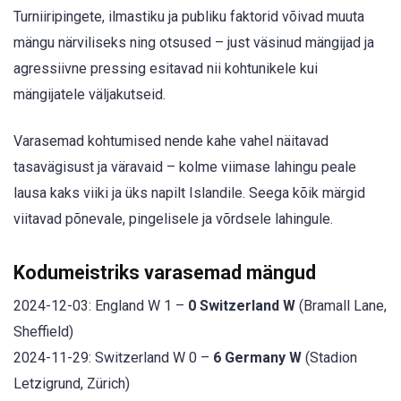
Turniiripingete, ilmastiku ja publiku faktorid võivad muuta
mängu närviliseks ning otsused – just väsinud mängijad ja
agressiivne pressing esitavad nii kohtunikele kui
mängijatele väljakutseid.
Varasemad kohtumised nende kahe vahel näitavad
tasavägisust ja väravaid – kolme viimase lahingu peale
lausa kaks viiki ja üks napilt Islandile. Seega kõik märgid
viitavad põnevale, pingelisele ja võrdsele lahingule.
Kodumeistriks varasemad mängud
2024-12-03: England W 1 –
0 Switzerland W
(Bramall Lane,
Sheffield)
2024-11-29: Switzerland W 0 –
6 Germany W
(Stadion
Letzigrund, Zürich)