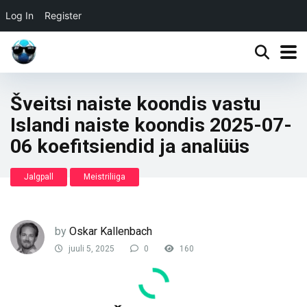
Log In
Register
Šveitsi naiste koondis vastu
Islandi naiste koondis 2025-07-
06 koefitsiendid ja analüüs
Jalgpall
Meistriliiga
by
Oskar Kallenbach
juuli 5, 2025
0
160