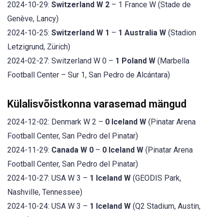
2024-10-29:
Switzerland W 2
– 1 France W (Stade de
Genève, Lancy)
2024-10-25:
Switzerland W 1
–
1 Australia W
(Stadion
Letzigrund, Zürich)
2024-02-27: Switzerland W 0 –
1 Poland W
(Marbella
Football Center – Sur 1, San Pedro de Alcántara)
Külalisvõistkonna varasemad mängud
2024-12-02: Denmark W 2 –
0 Iceland W
(Pinatar Arena
Football Center, San Pedro del Pinatar)
2024-11-29:
Canada W 0
–
0 Iceland W
(Pinatar Arena
Football Center, San Pedro del Pinatar)
2024-10-27: USA W 3 –
1 Iceland W
(GEODIS Park,
Nashville, Tennessee)
2024-10-24: USA W 3 –
1 Iceland W
(Q2 Stadium, Austin,