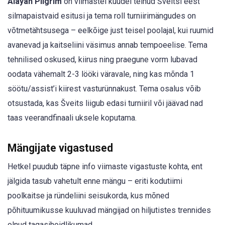
Alayah Pilgrim
on viimastel kuudel teinud Šveitsi eest
silmapaistvaid esitusi ja tema roll turniirimängudes on
võtmetähtsusega – eelkõige just teisel poolajal, kui ruumid
avanevad ja kaitseliini väsimus annab tempoeelise. Tema
tehnilised oskused, kiirus ning praegune vorm lubavad
oodata vähemalt 2-3 lööki väravale, ning kas mõnda 1
söötu/assist’i kiirest vasturünnakust. Tema osalus võib
otsustada, kas Šveits liigub edasi turniiril või jäävad nad
taas veerandfinaali uksele koputama.
Mängijate vigastused
Hetkel puudub täpne info viimaste vigastuste kohta, ent
jälgida tasub vahetult enne mängu – eriti kodutiimi
poolkaitse ja ründeliini seisukorda, kus mõned
põhituumikusse kuuluvad mängijad on hiljutistes trennides
olnud tagasihoidlikumad.