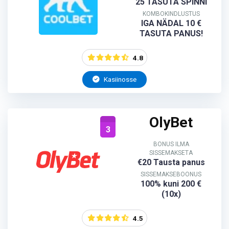
25 TASUTA SPINNI
KOMBOKINDLUSTUS
IGA NÄDAL 10 €
TASUTA PANUS!
4.8
Kasiinosse
OlyBet
3
BONUS ILMA
SISSEMAKSETA
€20 Tausta panus
SISSEMAKSEBOONUS
100% kuni 200 €
(10x)
4.5