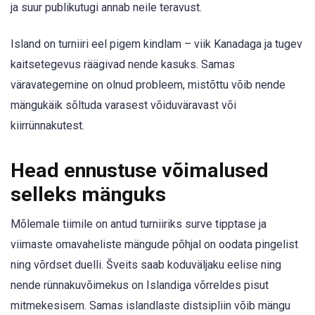
ja suur publikutugi annab neile teravust.
Island on turniiri eel pigem kindlam – viik Kanadaga ja tugev
kaitsetegevus räägivad nende kasuks. Samas
väravategemine on olnud probleem, mistõttu võib nende
mängukäik sõltuda varasest võiduväravast või
kiirrünnakutest.
Head ennustuse võimalused
selleks mänguks
Mõlemale tiimile on antud turniiriks surve tipptase ja
viimaste omavaheliste mängude põhjal on oodata pingelist
ning võrdset duelli. Šveits saab koduväljaku eelise ning
nende rünnakuvõimekus on Islandiga võrreldes pisut
mitmekesisem. Samas islandlaste distsipliin võib mängu