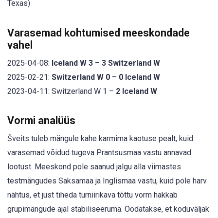
Texas)
Varasemad kohtumised meeskondade
vahel
2025-04-08:
Iceland W 3
–
3 Switzerland W
2025-02-21:
Switzerland W 0
–
0 Iceland W
2023-04-11: Switzerland W 1 –
2 Iceland W
Vormi analüüs
Šveits tuleb mängule kahe karmima kaotuse pealt, kuid
varasemad võidud tugeva Prantsusmaa vastu annavad
lootust. Meeskond pole saanud jalgu alla viimastes
testmängudes Saksamaa ja Inglismaa vastu, kuid pole harv
nähtus, et just tiheda turniirikava tõttu vorm hakkab
grupimängude ajal stabiliseeruma. Oodatakse, et koduväljak