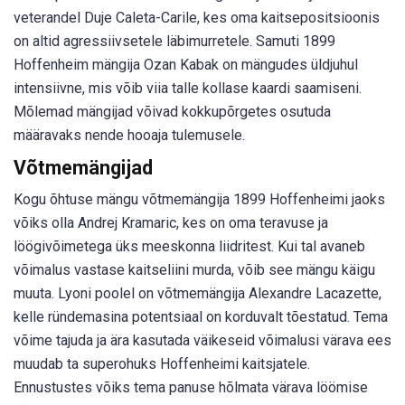
veterandel Duje Caleta-Carile, kes oma kaitsepositsioonis
on altid agressiivsetele läbimurretele. Samuti 1899
Hoffenheim mängija Ozan Kabak on mängudes üldjuhul
intensiivne, mis võib viia talle kollase kaardi saamiseni.
Mõlemad mängijad võivad kokkupõrgetes osutuda
määravaks nende hooaja tulemusele.
Võtmemängijad
Kogu õhtuse mängu võtmemängija 1899 Hoffenheimi jaoks
võiks olla Andrej Kramaric, kes on oma teravuse ja
löögivõimetega üks meeskonna liidritest. Kui tal avaneb
võimalus vastase kaitseliini murda, võib see mängu käigu
muuta. Lyoni poolel on võtmemängija Alexandre Lacazette,
kelle ründemasina potentsiaal on korduvalt tõestatud. Tema
võime tajuda ja ära kasutada väikeseid võimalusi värava ees
muudab ta superohuks Hoffenheimi kaitsjatele.
Ennustustes võiks tema panuse hõlmata värava löömise