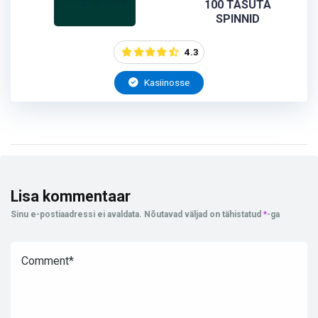
100 TASUTA
SPINNID
4.3
Kasiinosse
Lisa kommentaar
Sinu e-postiaadressi ei avaldata.
Nõutavad väljad on tähistatud
*
-ga