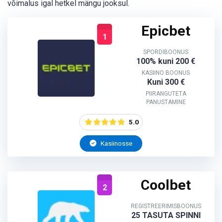
võimalus igal hetkel mängu jooksul.
Epicbet
1
SPORDIBOONUS
100% kuni 200 €
KASIINO BOONUS
Kuni 300 €
PIIRANGUTETA
PANUSTAMINE
5.0
Kasiinosse
Coolbet
2
REGISTREERIMISBOONUS
25 TASUTA SPINNI