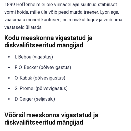
1899 Hoffenheim ei ole viimasel ajal suutnud stabiilset
vormi hoida, mille üle võib pead murda treener. Lyon aga,
vaatamata mõned kaotused, on rünnakul tugev ja võib oma
vastaseid üllatada.
Kodu meeskonna vigastatud ja
diskvalifitseeritud mängijad
I. Bebou (vigastus)
F. O. Becker (põlvevigastus)
O. Kabak (põlvevigastus)
G. Promel (põlvevigastus)
D. Geiger (seljavalu)
Võõrsil meeskonna vigastatud ja
diskvalifitseeritud mängijad