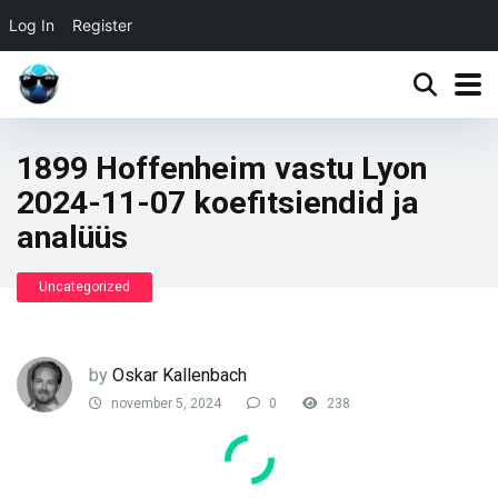
Log In
Register
1899 Hoffenheim vastu Lyon
2024-11-07 koefitsiendid ja
analüüs
Uncategorized
by
Oskar Kallenbach
november 5, 2024
0
238