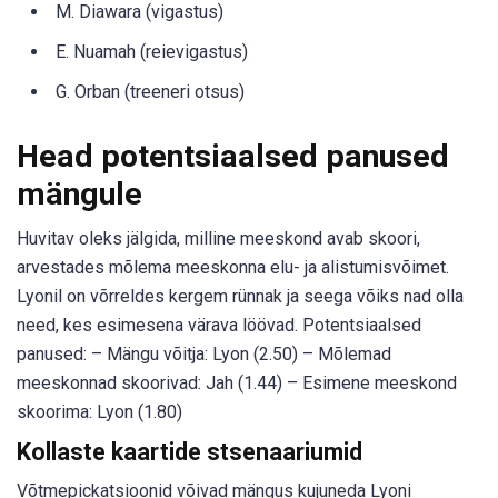
M. Diawara (vigastus)
E. Nuamah (reievigastus)
G. Orban (treeneri otsus)
Head potentsiaalsed panused
mängule
Huvitav oleks jälgida, milline meeskond avab skoori,
arvestades mõlema meeskonna elu- ja alistumisvõimet.
Lyonil on võrreldes kergem rünnak ja seega võiks nad olla
need, kes esimesena värava löövad. Potentsiaalsed
panused: – Mängu võitja: Lyon (2.50) – Mõlemad
meeskonnad skoorivad: Jah (1.44) – Esimene meeskond
skoorima: Lyon (1.80)
Kollaste kaartide stsenaariumid
Võtmepickatsioonid võivad mängus kujuneda Lyoni