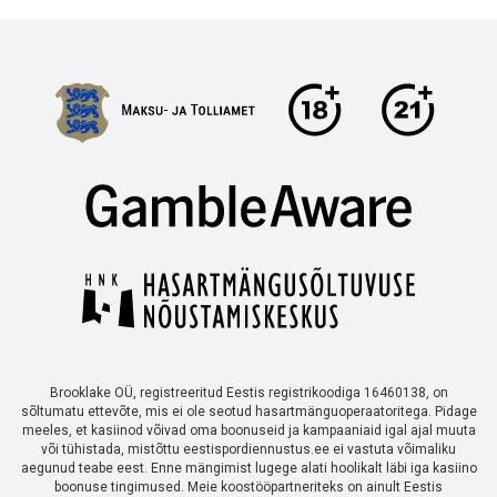
Brooklake OÜ, registreeritud Eestis registrikoodiga 16460138, on
sõltumatu ettevõte, mis ei ole seotud hasartmänguoperaatoritega. Pidage
meeles, et kasiinod võivad oma boonuseid ja kampaaniaid igal ajal muuta
või tühistada, mistõttu eestispordiennustus.ee ei vastuta võimaliku
aegunud teabe eest. Enne mängimist lugege alati hoolikalt läbi iga kasiino
boonuse tingimused. Meie koostööpartneriteks on ainult Eestis