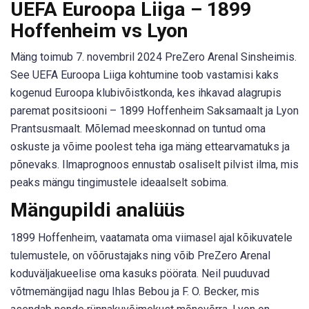
UEFA Euroopa Liiga – 1899
Hoffenheim vs Lyon
Mäng toimub 7. novembril 2024 PreZero Arenal Sinsheimis.
See UEFA Euroopa Liiga kohtumine toob vastamisi kaks
kogenud Euroopa klubivõistkonda, kes ihkavad alagrupis
paremat positsiooni – 1899 Hoffenheim Saksamaalt ja Lyon
Prantsusmaalt. Mõlemad meeskonnad on tuntud oma
oskuste ja võime poolest teha iga mäng ettearvamatuks ja
põnevaks. Ilmaprognoos ennustab osaliselt pilvist ilma, mis
peaks mängu tingimustele ideaalselt sobima.
Mängupildi analüüs
1899 Hoffenheim, vaatamata oma viimasel ajal kõikuvatele
tulemustele, on võõrustajaks ning võib PreZero Arenal
koduväljakueelise oma kasuks pöörata. Neil puuduvad
võtmemängijad nagu Ihlas Bebou ja F. O. Becker, mis