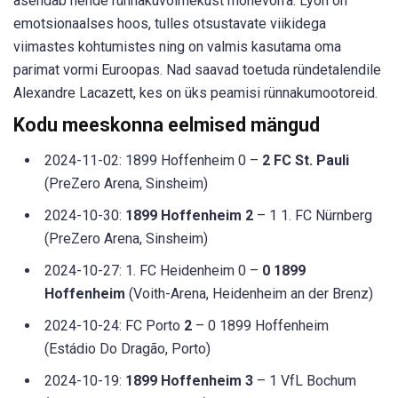
asendab nende rünnakuvõimekust mõnevõrra. Lyon on
emotsionaalses hoos, tulles otsustavate viikidega
viimastes kohtumistes ning on valmis kasutama oma
parimat vormi Euroopas. Nad saavad toetuda ründetalendile
Alexandre Lacazett, kes on üks peamisi rünnakumootoreid.
Kodu meeskonna eelmised mängud
2024-11-02: 1899 Hoffenheim 0 –
2 FC St. Pauli
(PreZero Arena, Sinsheim)
2024-10-30:
1899 Hoffenheim 2
– 1 1. FC Nürnberg
(PreZero Arena, Sinsheim)
2024-10-27: 1. FC Heidenheim 0 –
0 1899
Hoffenheim
(Voith-Arena, Heidenheim an der Brenz)
2024-10-24: FC Porto
2
– 0 1899 Hoffenheim
(Estádio Do Dragão, Porto)
2024-10-19:
1899 Hoffenheim 3
– 1 VfL Bochum